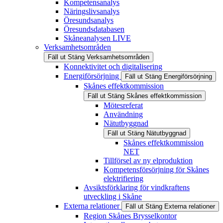
Kompetensanalys
Näringslivsanalys
Öresundsanalys
Öresundsdatabasen
Skåneanalysen LIVE
Verksamhetsområden
Fäll ut
Stäng
Verksamhetsområden
Konnektivitet och digitalisering
Energiförsörjning
Fäll ut
Stäng
Energiförsörjning
Skånes effektkommission
Fäll ut
Stäng
Skånes effektkommission
Mötesreferat
Användning
Nätutbyggnad
Fäll ut
Stäng
Nätutbyggnad
Skånes effektkommission
NET
Tillförsel av ny elproduktion
Kompetensförsörjning för Skånes
elektrifiering
Avsiktsförklaring för vindkraftens
utveckling i Skåne
Externa relationer
Fäll ut
Stäng
Externa relationer
Region Skånes Brysselkontor