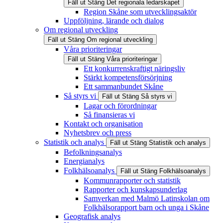
Fäll ut
Stäng
Det regionala ledarskapet
Region Skåne som utvecklingsaktör
Uppföljning, lärande och dialog
Om regional utveckling
Fäll ut
Stäng
Om regional utveckling
Våra prioriteringar
Fäll ut
Stäng
Våra prioriteringar
Ett konkurrenskraftigt näringsliv
Stärkt kompetensförsörjning
Ett sammanbundet Skåne
Så styrs vi
Fäll ut
Stäng
Så styrs vi
Lagar och förordningar
Så finansieras vi
Kontakt och organisation
Nyhetsbrev och press
Statistik och analys
Fäll ut
Stäng
Statistik och analys
Befolkningsanalys
Energianalys
Folkhälsoanalys
Fäll ut
Stäng
Folkhälsoanalys
Kommunrapporter och statistik
Rapporter och kunskapsunderlag
Samverkan med Malmö Latinskolan om
Folkhälsorapport barn och unga i Skåne
Geografisk analys