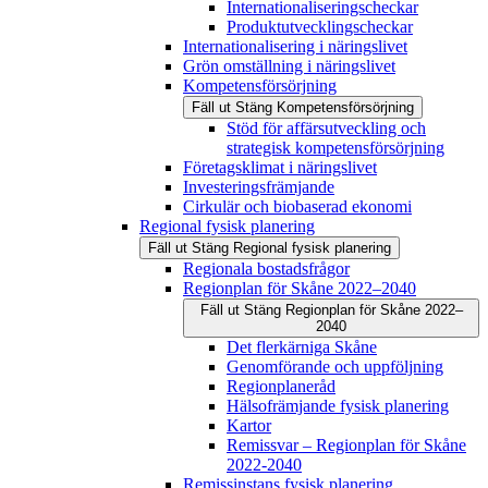
Internationaliseringscheckar
Produktutvecklingscheckar
Internationalisering i näringslivet
Grön omställning i näringslivet
Kompetensförsörjning
Fäll ut
Stäng
Kompetensförsörjning
Stöd för affärsutveckling och
strategisk kompetensförsörjning
Företagsklimat i näringslivet
Investeringsfrämjande
Cirkulär och biobaserad ekonomi
Regional fysisk planering
Fäll ut
Stäng
Regional fysisk planering
Regionala bostadsfrågor
Regionplan för Skåne 2022–2040
Fäll ut
Stäng
Regionplan för Skåne 2022–
2040
Det flerkärniga Skåne
Genomförande och uppföljning
Regionplaneråd
Hälsofrämjande fysisk planering
Kartor
Remissvar – Regionplan för Skåne
2022-2040
Remissinstans fysisk planering