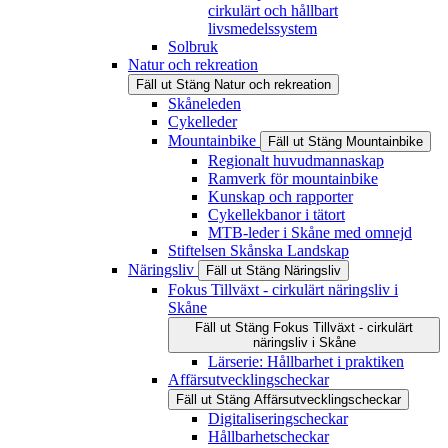
cirkulärt och hållbart
livsmedelssystem
Solbruk
Natur och rekreation
Fäll ut
Stäng
Natur och rekreation
Skåneleden
Cykelleder
Mountainbike
Fäll ut
Stäng
Mountainbike
Regionalt huvudmannaskap
Ramverk för mountainbike
Kunskap och rapporter
Cykellekbanor i tätort
MTB-leder i Skåne med omnejd
Stiftelsen Skånska Landskap
Näringsliv
Fäll ut
Stäng
Näringsliv
Fokus Tillväxt - cirkulärt näringsliv i
Skåne
Fäll ut
Stäng
Fokus Tillväxt - cirkulärt
näringsliv i Skåne
Lärserie: Hållbarhet i praktiken
Affärsutvecklingscheckar
Fäll ut
Stäng
Affärsutvecklingscheckar
Digitaliseringscheckar
Hållbarhetscheckar