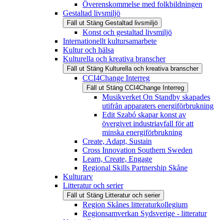
Överenskommelse med folkbildningen
Gestaltad livsmiljö
Fäll ut
Stäng
Gestaltad livsmiljö
Konst och gestaltad livsmiljö
Internationellt kultursamarbete
Kultur och hälsa
Kulturella och kreativa branscher
Fäll ut
Stäng
Kulturella och kreativa branscher
CCI4Change Interreg
Fäll ut
Stäng
CCI4Change Interreg
Musikverket On Standby skapades
utifrån apparaters energiförbrukning
Edit Szabó skapar konst av
övergivet industriavfall för att
minska energiförbrukning
Create, Adapt, Sustain
Cross Innovation Southern Sweden
Learn, Create, Engage
Regional Skills Partnership Skåne
Kulturarv
Litteratur och serier
Fäll ut
Stäng
Litteratur och serier
Region Skånes litteraturkollegium
Regionsamverkan Sydsverige - litteratur