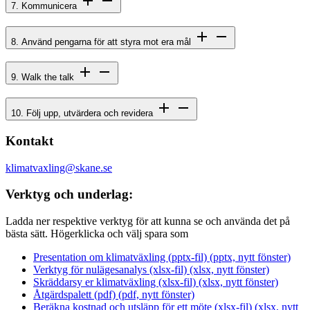
7. Kommunicera
8. Använd pengarna för att styra mot era mål
9. Walk the talk
10. Följ upp, utvärdera och revidera
Kontakt
klimatvaxling@skane.se
Verktyg och underlag:
Ladda ner respektive verktyg för att kunna se och använda det på
bästa sätt. Högerklicka och välj spara som
Presentation om klimatväxling (pptx-fil) (pptx, nytt fönster)
Verktyg för nulägesanalys (xlsx-fil) (xlsx, nytt fönster)
Skräddarsy er klimatväxling (xlsx-fil) (xlsx, nytt fönster)
Åtgärdspalett (pdf) (pdf, nytt fönster)
Beräkna kostnad och utsläpp för ett möte (xlsx-fil) (xlsx, nytt