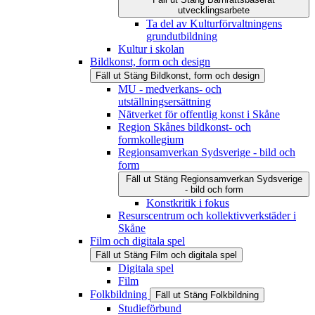
utvecklingsarbete
Ta del av Kulturförvaltningens
grundutbildning
Kultur i skolan
Bildkonst, form och design
Fäll ut
Stäng
Bildkonst, form och design
MU - medverkans- och
utställningsersättning
Nätverket för offentlig konst i Skåne
Region Skånes bildkonst- och
formkollegium
Regionsamverkan Sydsverige - bild och
form
Fäll ut
Stäng
Regionsamverkan Sydsverige
- bild och form
Konstkritik i fokus
Resurscentrum och kollektivverkstäder i
Skåne
Film och digitala spel
Fäll ut
Stäng
Film och digitala spel
Digitala spel
Film
Folkbildning
Fäll ut
Stäng
Folkbildning
Studieförbund