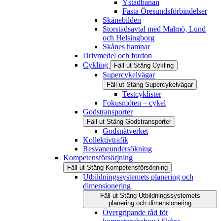
Ystadbanan
Fasta Öresundsförbindelser
Skånebilden
Storstadsavtal med Malmö, Lund
och Helsingborg
Skånes hamnar
Drivmedel och fordon
Cykling
Fäll ut
Stäng
Cykling
Supercykelvägar
Fäll ut
Stäng
Supercykelvägar
Testcyklister
Fokusmöten – cykel
Godstransporter
Fäll ut
Stäng
Godstransporter
Godsnätverket
Kollektivtrafik
Resvaneundersökning
Kompetensförsörjning
Fäll ut
Stäng
Kompetensförsörjning
Utbildningssystemets planering och
dimensionering
Fäll ut
Stäng
Utbildningssystemets
planering och dimensionering
Övergripande råd för