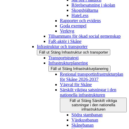
Rörelsesatsning i skolan
Skogshjältarna
HateLess
Rapporter och evidens
Goda exempel
Verktyg
Tillsammans för ökad social gemenskap
FaR-aktör i Skåne
Infrastruktur och transporter
Fäll ut
Stäng
Infrastruktur och transporter
Transportstrategi
Infrastrukturplanering
Fäll ut
Stäng
Infrastrukturplanering
Regional transportinfrastrukturplan
för Skåne 2026-2037
Vägval för Skåne
Särskilt viktiga satsningar i den
nationella infrastrukturen
Fäll ut
Stäng
Särskilt viktiga
satsningar i den nationella
infrastrukturen
Södra stambanan
Västkustbanan
Skånebanan