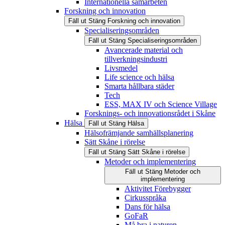
Internationella samarbeten
Forskning och innovation
Fäll ut
Stäng
Forskning och innovation
Specialiseringsområden
Fäll ut
Stäng
Specialiseringsområden
Avancerade material och
tillverkningsindustri
Livsmedel
Life science och hälsa
Smarta hållbara städer
Tech
ESS, MAX IV och Science Village
Forsknings- och innovationsrådet i Skåne
Hälsa
Fäll ut
Stäng
Hälsa
Hälsofrämjande samhällsplanering
Sätt Skåne i rörelse
Fäll ut
Stäng
Sätt Skåne i rörelse
Metoder och implementering
Fäll ut
Stäng
Metoder och
implementering
Aktivitet Förebygger
Cirkusspråka
Dans för hälsa
GoFaR
Må bra i naturen