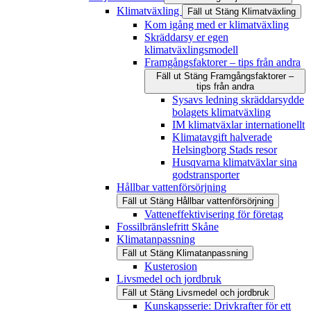
Klimatväxling
Fäll ut
Stäng
Klimatväxling
Kom igång med er klimatväxling
Skräddarsy er egen
klimatväxlingsmodell
Framgångsfaktorer – tips från andra
Fäll ut
Stäng
Framgångsfaktorer –
tips från andra
Sysavs ledning skräddarsydde
bolagets klimatväxling
IM klimatväxlar internationellt
Klimatavgift halverade
Helsingborg Stads resor
Husqvarna klimatväxlar sina
godstransporter
Hållbar vattenförsörjning
Fäll ut
Stäng
Hållbar vattenförsörjning
Vatteneffektivisering för företag
Fossilbränslefritt Skåne
Klimatanpassning
Fäll ut
Stäng
Klimatanpassning
Kusterosion
Livsmedel och jordbruk
Fäll ut
Stäng
Livsmedel och jordbruk
Kunskapsserie: Drivkrafter för ett