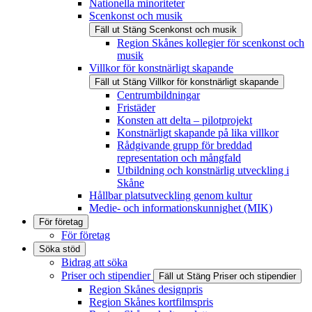
Nationella minoriteter
Scenkonst och musik
Fäll ut
Stäng
Scenkonst och musik
Region Skånes kollegier för scenkonst och
musik
Villkor för konstnärligt skapande
Fäll ut
Stäng
Villkor för konstnärligt skapande
Centrumbildningar
Fristäder
Konsten att delta – pilotprojekt
Konstnärligt skapande på lika villkor
Rådgivande grupp för breddad
representation och mångfald
Utbildning och konstnärlig utveckling i
Skåne
Hållbar platsutveckling genom kultur
Medie- och informationskunnighet (MIK)
För företag
För företag
Söka stöd
Bidrag att söka
Priser och stipendier
Fäll ut
Stäng
Priser och stipendier
Region Skånes designpris
Region Skånes kortfilmspris