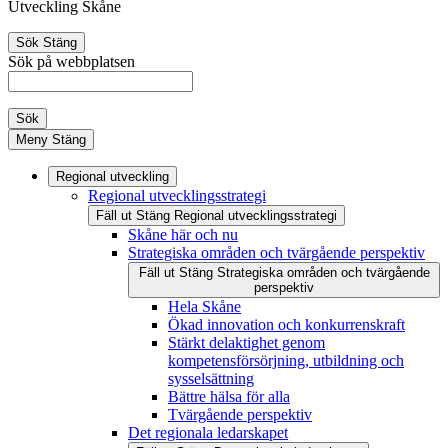
Utveckling Skåne
Sök
Stäng
Sök på webbplatsen
Sök
Meny
Stäng
Regional utveckling
Regional utvecklingsstrategi
Fäll ut
Stäng
Regional utvecklingsstrategi
Skåne här och nu
Strategiska områden och tvärgående perspektiv
Fäll ut
Stäng
Strategiska områden och tvärgående
perspektiv
Hela Skåne
Ökad innovation och konkurrenskraft
Stärkt delaktighet genom
kompetensförsörjning, utbildning och
sysselsättning
Bättre hälsa för alla
Tvärgående perspektiv
Det regionala ledarskapet