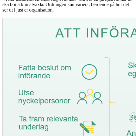
ska börja klimatväxla. Ordningen kan variera, beroende på hur det
ser ut i just er organisation.