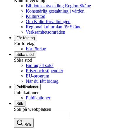
Kulturutveckling
Biblioteksutveckling Region Skåne
Konstnärlig gestaltning i vården
Kulturstöd
Om Kulturförvaltningen
Regional kulturplan för Skåne
Verksamhetsområden
För företag
För företag
För företag
Söka stöd
Söka stöd
Bidrag att söka
Priser och stipendier
EU-program
När du fått bidrag
Publikationer
Publikationer
Publikationer
Sök
Sök på webbplatsen
Sök