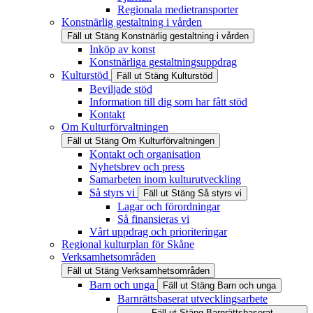
Regionala medietransporter
Konstnärlig gestaltning i vården
Fäll ut
Stäng
Konstnärlig gestaltning i vården
Inköp av konst
Konstnärliga gestaltningsuppdrag
Kulturstöd
Fäll ut
Stäng
Kulturstöd
Beviljade stöd
Information till dig som har fått stöd
Kontakt
Om Kulturförvaltningen
Fäll ut
Stäng
Om Kulturförvaltningen
Kontakt och organisation
Nyhetsbrev och press
Samarbeten inom kulturutveckling
Så styrs vi
Fäll ut
Stäng
Så styrs vi
Lagar och förordningar
Så finansieras vi
Vårt uppdrag och prioriteringar
Regional kulturplan för Skåne
Verksamhetsområden
Fäll ut
Stäng
Verksamhetsområden
Barn och unga
Fäll ut
Stäng
Barn och unga
Barnrättsbaserat utvecklingsarbete
Fäll ut
Stäng
Barnrättsbaserat