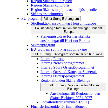
Region Skånes kulturpalett
Region Skånes kulturpris
Region Skånes miljöpris och miljöstipendier
Skånes arkitekturpris
EU-program
Fäll ut
Stäng
EU-program
Stödfunktion ansökningar Horisont Europa
Fäll ut
Stäng
Stödfunktion ansökningar Horisont
Europa
Planeringsbidrag för fler skånska
ansökningar till Horisont Europa
Sektorsprogram
EU-program som riktar sig till Skåne
Fäll ut
Stäng
EU-program som riktar sig till Skåne
Interreg Europa
Interreg Nordsjöprogrammet
Interreg Södra Östersjöprogrammet
Interreg Öresund-Kattegatt-Skagerak
Interreg Östersjöprogrammet
Regionalfonden Skåne-Blekinge
Fäll ut
Stäng
Regionalfonden Skåne-
Blekinge
Ansökningar till Regionalfonden
Skåne-Blekinge 2021-2027
Socialfondsprogrammet (ESF+)
Finansieringsguide för internationellt