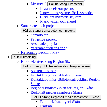
Livsmedel
Fäll ut
Stäng
Livsmedel
Livsmedelskompetens
Innovationssystemet för Livsmedel
Cirkulära livsmedelssystem
Mark, vatten och energi
Samarbeten och projekt
Fäll ut
Stäng
Samarbeten och projekt
Samarbeten
Pågående projekt
Avslutade projekt
Verksamhetsfinansiering
Regional utveckling Play
Kulturutveckling
Biblioteksutveckling Region Skåne
Fäll ut
Stäng
Biblioteksutveckling Region Skåne
Aktuella insatser
Kontaktuppgifter bibliotek i Skåne
Kontaktuppgifter biblioteksutveckling Region
Skåne
Regional biblioteksplan för Region Skåne
Regionalt mediesamarbete i Skåne
Fäll ut
Stäng
Regionalt mediesamarbete i Skåne
Bibliotekskataloger i Skåne
Fjärrlån