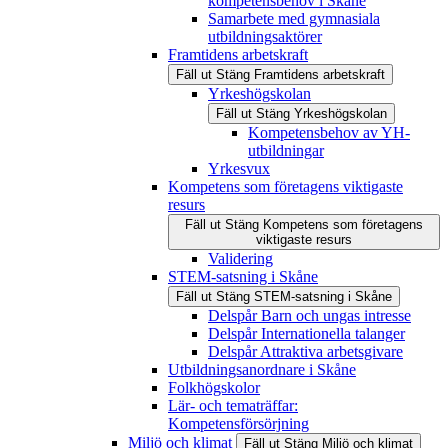
kompetensbehov i Skåne
Samarbete med gymnasiala
utbildningsaktörer
Framtidens arbetskraft
Fäll ut
Stäng
Framtidens arbetskraft
Yrkeshögskolan
Fäll ut
Stäng
Yrkeshögskolan
Kompetensbehov av YH-
utbildningar
Yrkesvux
Kompetens som företagens viktigaste
resurs
Fäll ut
Stäng
Kompetens som företagens
viktigaste resurs
Validering
STEM-satsning i Skåne
Fäll ut
Stäng
STEM-satsning i Skåne
Delspår Barn och ungas intresse
Delspår Internationella talanger
Delspår Attraktiva arbetsgivare
Utbildningsanordnare i Skåne
Folkhögskolor
Lär- och tematräffar:
Kompetensförsörjning
Miljö och klimat
Fäll ut
Stäng
Miljö och klimat