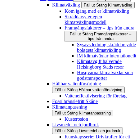
Klimatväxling
Fäll ut
Stäng
Klimatväxling
Kom igång med er klimatväxling
Skräddarsy er egen
klimatväxlingsmodell
Framgångsfaktorer – tips från andra
Fäll ut
Stäng
Framgångsfaktorer –
tips från andra
Sysavs ledning skräddarsydde
bolagets klimatväxling
IM klimatväxlar internationellt
Klimatavgift halverade
Helsingborg Stads resor
Husqvarna klimatväxlar sina
godstransporter
Hållbar vattenförsörjning
Fäll ut
Stäng
Hållbar vattenförsörjning
Vatteneffektivisering för företag
Fossilbränslefritt Skåne
Klimatanpassning
Fäll ut
Stäng
Klimatanpassning
Kusterosion
Livsmedel och jordbruk
Fäll ut
Stäng
Livsmedel och jordbruk
Kunskapsserie: Drivkrafter för ett