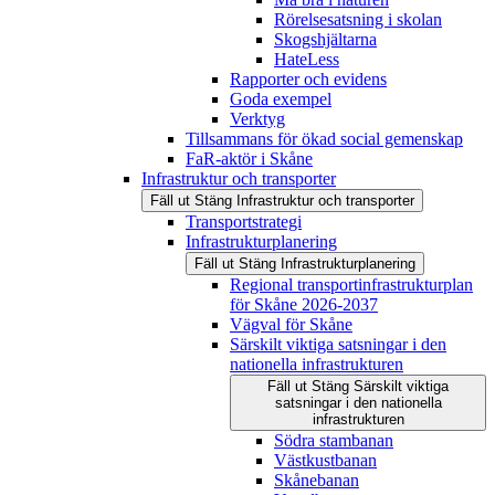
Rörelsesatsning i skolan
Skogshjältarna
HateLess
Rapporter och evidens
Goda exempel
Verktyg
Tillsammans för ökad social gemenskap
FaR-aktör i Skåne
Infrastruktur och transporter
Fäll ut
Stäng
Infrastruktur och transporter
Transportstrategi
Infrastrukturplanering
Fäll ut
Stäng
Infrastrukturplanering
Regional transportinfrastrukturplan
för Skåne 2026-2037
Vägval för Skåne
Särskilt viktiga satsningar i den
nationella infrastrukturen
Fäll ut
Stäng
Särskilt viktiga
satsningar i den nationella
infrastrukturen
Södra stambanan
Västkustbanan
Skånebanan