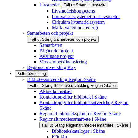
Livsmedel
Fäll ut
Stäng
Livsmedel
Livsmedelskompetens
Innovationssystemet för Livsmedel
Cirkulära livsmedelssystem
Mark, vatten och energi
Samarbeten och projekt
Fäll ut
Stäng
Samarbeten och projekt
Samarbeten
Pågående projekt
Avslutade projekt
Verksamhetsfinansiering
Regional utveckling Play
Kulturutveckling
Biblioteksutveckling Region Skåne
Fäll ut
Stäng
Biblioteksutveckling Region Skåne
Aktuella insatser
Kontaktuppgifter bibliotek i Skåne
Kontaktuppgifter biblioteksutveckling Region
Skåne
Regional biblioteksplan för Region Skåne
Regionalt mediesamarbete i Skåne
Fäll ut
Stäng
Regionalt mediesamarbete i Skåne
Bibliotekskataloger i Skåne
Fjärrlån