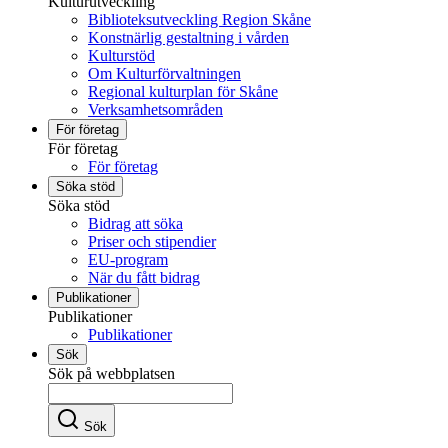
Kulturutveckling
Biblioteksutveckling Region Skåne
Konstnärlig gestaltning i vården
Kulturstöd
Om Kulturförvaltningen
Regional kulturplan för Skåne
Verksamhetsområden
För företag
För företag
För företag
Söka stöd
Söka stöd
Bidrag att söka
Priser och stipendier
EU-program
När du fått bidrag
Publikationer
Publikationer
Publikationer
Sök
Sök på webbplatsen
Sök