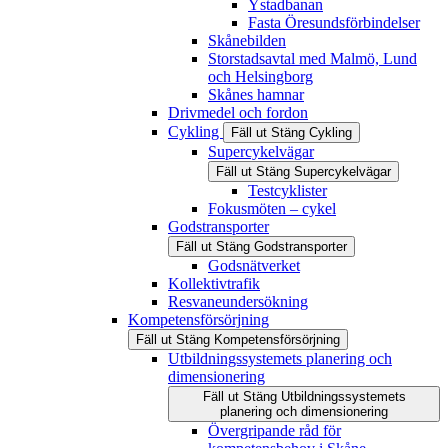
Ystadbanan
Fasta Öresundsförbindelser
Skånebilden
Storstadsavtal med Malmö, Lund
och Helsingborg
Skånes hamnar
Drivmedel och fordon
Cykling
Fäll ut
Stäng
Cykling
Supercykelvägar
Fäll ut
Stäng
Supercykelvägar
Testcyklister
Fokusmöten – cykel
Godstransporter
Fäll ut
Stäng
Godstransporter
Godsnätverket
Kollektivtrafik
Resvaneundersökning
Kompetensförsörjning
Fäll ut
Stäng
Kompetensförsörjning
Utbildningssystemets planering och
dimensionering
Fäll ut
Stäng
Utbildningssystemets
planering och dimensionering
Övergripande råd för