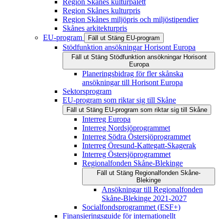
Region Skånes kulturpalett
Region Skånes kulturpris
Region Skånes miljöpris och miljöstipendier
Skånes arkitekturpris
EU-program
Fäll ut
Stäng
EU-program
Stödfunktion ansökningar Horisont Europa
Fäll ut
Stäng
Stödfunktion ansökningar Horisont
Europa
Planeringsbidrag för fler skånska
ansökningar till Horisont Europa
Sektorsprogram
EU-program som riktar sig till Skåne
Fäll ut
Stäng
EU-program som riktar sig till Skåne
Interreg Europa
Interreg Nordsjöprogrammet
Interreg Södra Östersjöprogrammet
Interreg Öresund-Kattegatt-Skagerak
Interreg Östersjöprogrammet
Regionalfonden Skåne-Blekinge
Fäll ut
Stäng
Regionalfonden Skåne-
Blekinge
Ansökningar till Regionalfonden
Skåne-Blekinge 2021-2027
Socialfondsprogrammet (ESF+)
Finansieringsguide för internationellt