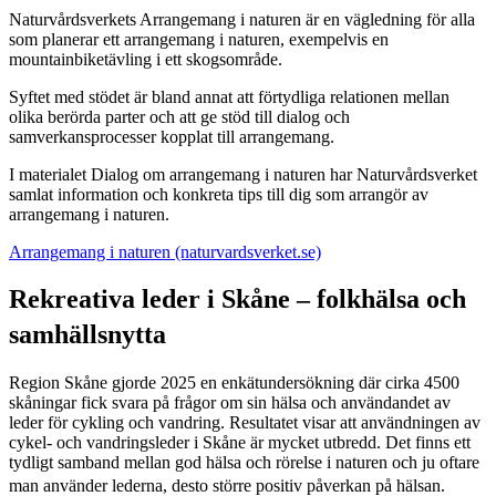
Naturvårdsverkets Arrangemang i naturen är en vägledning för alla
som planerar ett arrangemang i naturen, exempelvis en
mountainbiketävling i ett skogsområde.
Syftet med stödet är bland annat att förtydliga relationen mellan
olika berörda parter och att ge stöd till dialog och
samverkansprocesser kopplat till arrangemang.
I materialet Dialog om arrangemang i naturen har Naturvårdsverket
samlat information och konkreta tips till dig som arrangör av
arrangemang i naturen.
Arrangemang i naturen (naturvardsverket.se)
Rekreativa leder i Skåne – folkhälsa och
samhällsnytta
Region Skåne gjorde 2025 en enkätundersökning där cirka 4500
skåningar fick svara på frågor om sin hälsa och användandet av
leder för cykling och vandring. Resultatet visar att användningen av
cykel- och vandringsleder i Skåne är mycket utbredd. Det finns ett
tydligt samband mellan god hälsa och rörelse i naturen och ju oftare
man använder lederna, desto större positiv påverkan på hälsan.