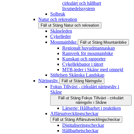
cirkulärt och hållbart
livsmedelssystem
Solbruk
Natur och rekreation
Fäll ut
Stäng
Natur och rekreation
Skåneleden
Cykelleder
Mountainbike
Fäll ut
Stäng
Mountainbike
Regionalt huvudmannaskap
Ramverk för mountainbike
Kunskap och rapporter
Cykellekbanor i tätort
MTB-leder i Skåne med omnejd
Stiftelsen Skånska Landskap
Näringsliv
Fäll ut
Stäng
Näringsliv
Fokus Tillväxt - cirkulärt näringsliv i
Skåne
Fäll ut
Stäng
Fokus Tillväxt - cirkulärt
näringsliv i Skåne
Lärserie: Hållbarhet i praktiken
Affärsutvecklingscheckar
Fäll ut
Stäng
Affärsutvecklingscheckar
Digitaliseringscheckar
Hållbarhetscheckar