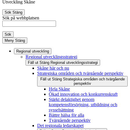
Utveckling Skåne
Sök
Stäng
Sök på webbplatsen
Sök
Meny
Stäng
Regional utveckling
Regional utvecklingsstrategi
Fäll ut
Stäng
Regional utvecklingsstrategi
Skåne här och nu
Strategiska områden och tvärgående perspektiv
Fäll ut
Stäng
Strategiska områden och tvärgående
perspektiv
Hela Skåne
Ökad innovation och konkurrenskraft
Stärkt delaktighet genom
kompetensförsörjning, utbildning och
sysselsättning
Bättre hälsa för alla
Tvärgående perspektiv
Det regionala ledarskapet