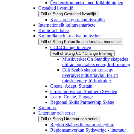
Överenskommelse med folkbildningen
Gestaltad livsmiljö
Fäll ut
Stäng
Gestaltad livsmiljö
Konst och gestaltad livsmiljö
Internationellt kultursamarbete
Kultur och hälsa
Kulturella och kreativa branscher
Fäll ut
Stäng
Kulturella och kreativa branscher
CCI4Change Interreg
Fäll ut
Stäng
CCI4Change Interreg
Musikverket On Standby skapades
utifrån apparaters energiförbrukning
Edit Szabó skapar konst av
övergivet industriavfall för att
minska energiförbrukning
Create, Adapt, Sustain
Cross Innovation Southern Sweden
Learn, Create, Engage
Regional Skills Partnership Skåne
Kulturarv
Litteratur och serier
Fäll ut
Stäng
Litteratur och serier
Region Skånes litteraturkollegium
Regionsamverkan Sydsverige - litteratur