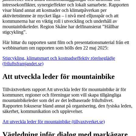
intressekonflikter, synergieffekter och lokalt samarbete. Rapporten
visar bland annat att kostnader och klimatpåverkan per
aktivitetstimme är mycket låga – i nivå med elljusspår och att
kommunerna har en viktig roll i utveckling och underhåll av
mountainbikeleder. Region Skåne har delfinansierat ”Hållbar
stigcykling”.
Här hittar du rapporten samt film och presentationsmaterial från ett
webbinarium om rapporten som hölls den 22 maj 2025:
Stigcykling, klimatsmart och kostnadseffektiv rörelseglädje
(friluftsframjandet.se)
Att utveckla leder för mountainbike
Tillväxtverkets rapport Att utveckla leder för mountainbike är för
kommuner, regioner och föreningar som vill skapa tillgängliga
mountainbikeleder som del av det ledbaserade friluftslivet.
Rapporten fokuserar bland annat på organisering, den fysiska leden,
säkerhet, kommunikation och upplevelser.
Att utveckla leder för mountainbike (tillvaxtverket.se)
Vägledning inför dialog med markägare