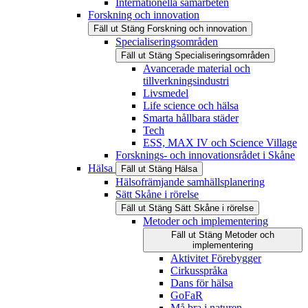
Internationella samarbeten
Forskning och innovation
Fäll ut
Stäng
Forskning och innovation
Specialiseringsområden
Fäll ut
Stäng
Specialiseringsområden
Avancerade material och
tillverkningsindustri
Livsmedel
Life science och hälsa
Smarta hållbara städer
Tech
ESS, MAX IV och Science Village
Forsknings- och innovationsrådet i Skåne
Hälsa
Fäll ut
Stäng
Hälsa
Hälsofrämjande samhällsplanering
Sätt Skåne i rörelse
Fäll ut
Stäng
Sätt Skåne i rörelse
Metoder och implementering
Fäll ut
Stäng
Metoder och
implementering
Aktivitet Förebygger
Cirkusspråka
Dans för hälsa
GoFaR
Må bra i naturen