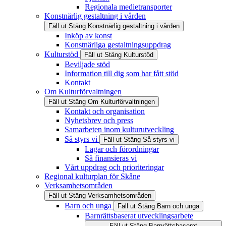
Regionala medietransporter
Konstnärlig gestaltning i vården
Fäll ut
Stäng
Konstnärlig gestaltning i vården
Inköp av konst
Konstnärliga gestaltningsuppdrag
Kulturstöd
Fäll ut
Stäng
Kulturstöd
Beviljade stöd
Information till dig som har fått stöd
Kontakt
Om Kulturförvaltningen
Fäll ut
Stäng
Om Kulturförvaltningen
Kontakt och organisation
Nyhetsbrev och press
Samarbeten inom kulturutveckling
Så styrs vi
Fäll ut
Stäng
Så styrs vi
Lagar och förordningar
Så finansieras vi
Vårt uppdrag och prioriteringar
Regional kulturplan för Skåne
Verksamhetsområden
Fäll ut
Stäng
Verksamhetsområden
Barn och unga
Fäll ut
Stäng
Barn och unga
Barnrättsbaserat utvecklingsarbete
Fäll ut
Stäng
Barnrättsbaserat