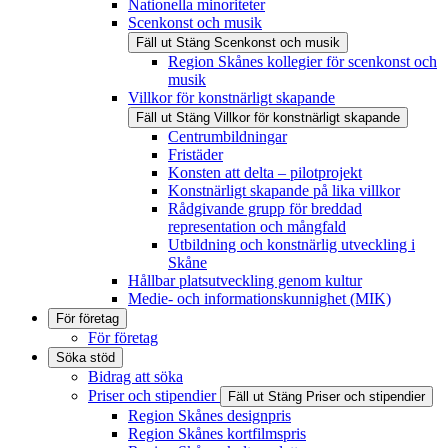
Nationella minoriteter
Scenkonst och musik
Fäll ut
Stäng
Scenkonst och musik
Region Skånes kollegier för scenkonst och
musik
Villkor för konstnärligt skapande
Fäll ut
Stäng
Villkor för konstnärligt skapande
Centrumbildningar
Fristäder
Konsten att delta – pilotprojekt
Konstnärligt skapande på lika villkor
Rådgivande grupp för breddad
representation och mångfald
Utbildning och konstnärlig utveckling i
Skåne
Hållbar platsutveckling genom kultur
Medie- och informationskunnighet (MIK)
För företag
För företag
Söka stöd
Bidrag att söka
Priser och stipendier
Fäll ut
Stäng
Priser och stipendier
Region Skånes designpris
Region Skånes kortfilmspris