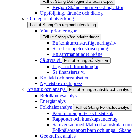
Fäll ut
Stäng
Det regionala ledarskapet
Region Skåne som utvecklingsaktör
Uppföljning, lärande och dialog
Om regional utveckling
Fäll ut
Stäng
Om regional utveckling
Våra prioriteringar
Fäll ut
Stäng
Våra prioriteringar
Ett konkurrenskraftigt näringsliv
Stärkt kompetensförsörjning
Ett sammanbundet Skåne
Så styrs vi
Fäll ut
Stäng
Så styrs vi
Lagar och förordningar
Så finansieras vi
Kontakt och organisation
Nyhetsbrev och press
Statistik och analys
Fäll ut
Stäng
Statistik och analys
Befolkningsanalys
Energianalys
Folkhälsoanalys
Fäll ut
Stäng
Folkhälsoanalys
Kommunrapporter och statistik
Rapporter och kunskapsunderlag
Samverkan med Malmö Latinskolan om
Folkhälsorapport barn och unga i Skåne
Geografisk analys