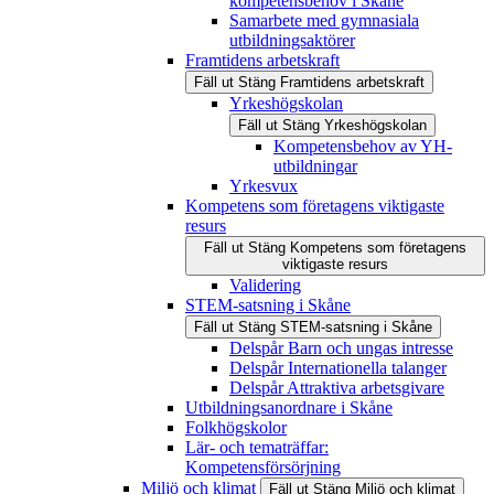
kompetensbehov i Skåne
Samarbete med gymnasiala
utbildningsaktörer
Framtidens arbetskraft
Fäll ut
Stäng
Framtidens arbetskraft
Yrkeshögskolan
Fäll ut
Stäng
Yrkeshögskolan
Kompetensbehov av YH-
utbildningar
Yrkesvux
Kompetens som företagens viktigaste
resurs
Fäll ut
Stäng
Kompetens som företagens
viktigaste resurs
Validering
STEM-satsning i Skåne
Fäll ut
Stäng
STEM-satsning i Skåne
Delspår Barn och ungas intresse
Delspår Internationella talanger
Delspår Attraktiva arbetsgivare
Utbildningsanordnare i Skåne
Folkhögskolor
Lär- och tematräffar:
Kompetensförsörjning
Miljö och klimat
Fäll ut
Stäng
Miljö och klimat