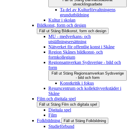
utvecklingsarbete
Ta del av Kulturförvaltningens
grundutbildning
Kultur i skolan
Bildkonst, form och design
Fäll ut
Stäng
Bildkonst, form och design
MU - medverkans- och
utställningsersättning
Nätverket för offentlig konst i Skåne
Region Skånes bildkonst- och
formkollegium
Regionsamverkan Sydsverige - bild och
form
Fäll ut
Stäng
Regionsamverkan Sydsverige
- bild och form
Konstkritik i fokus
Resurscentrum och kollektivverkstäder i
Skåne
Film och digitala spel
Fäll ut
Stäng
Film och digitala spel
Digitala spel
Film
Folkbildning
Fäll ut
Stäng
Folkbildning
Studieförbund