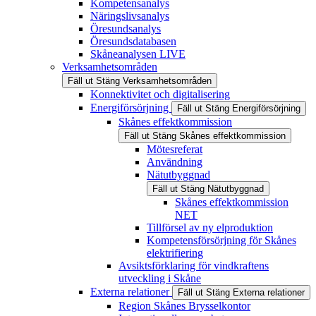
Kompetensanalys
Näringslivsanalys
Öresundsanalys
Öresundsdatabasen
Skåneanalysen LIVE
Verksamhetsområden
Fäll ut
Stäng
Verksamhetsområden
Konnektivitet och digitalisering
Energiförsörjning
Fäll ut
Stäng
Energiförsörjning
Skånes effektkommission
Fäll ut
Stäng
Skånes effektkommission
Mötesreferat
Användning
Nätutbyggnad
Fäll ut
Stäng
Nätutbyggnad
Skånes effektkommission
NET
Tillförsel av ny elproduktion
Kompetensförsörjning för Skånes
elektrifiering
Avsiktsförklaring för vindkraftens
utveckling i Skåne
Externa relationer
Fäll ut
Stäng
Externa relationer
Region Skånes Brysselkontor