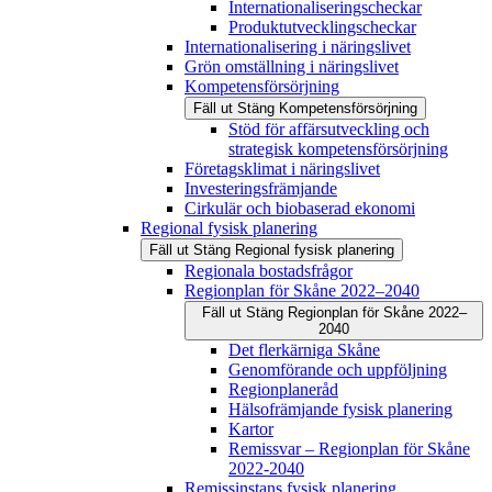
Internationaliseringscheckar
Produktutvecklingscheckar
Internationalisering i näringslivet
Grön omställning i näringslivet
Kompetensförsörjning
Fäll ut
Stäng
Kompetensförsörjning
Stöd för affärsutveckling och
strategisk kompetensförsörjning
Företagsklimat i näringslivet
Investeringsfrämjande
Cirkulär och biobaserad ekonomi
Regional fysisk planering
Fäll ut
Stäng
Regional fysisk planering
Regionala bostadsfrågor
Regionplan för Skåne 2022–2040
Fäll ut
Stäng
Regionplan för Skåne 2022–
2040
Det flerkärniga Skåne
Genomförande och uppföljning
Regionplaneråd
Hälsofrämjande fysisk planering
Kartor
Remissvar – Regionplan för Skåne
2022-2040
Remissinstans fysisk planering