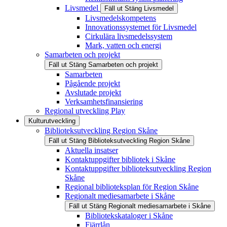
Livsmedel
Fäll ut
Stäng
Livsmedel
Livsmedelskompetens
Innovationssystemet för Livsmedel
Cirkulära livsmedelssystem
Mark, vatten och energi
Samarbeten och projekt
Fäll ut
Stäng
Samarbeten och projekt
Samarbeten
Pågående projekt
Avslutade projekt
Verksamhetsfinansiering
Regional utveckling Play
Kulturutveckling
Biblioteksutveckling Region Skåne
Fäll ut
Stäng
Biblioteksutveckling Region Skåne
Aktuella insatser
Kontaktuppgifter bibliotek i Skåne
Kontaktuppgifter biblioteksutveckling Region
Skåne
Regional biblioteksplan för Region Skåne
Regionalt mediesamarbete i Skåne
Fäll ut
Stäng
Regionalt mediesamarbete i Skåne
Bibliotekskataloger i Skåne
Fjärrlån