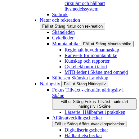
cirkulärt och hållbart
livsmedelssystem
Solbruk
Natur och rekreation
Fäll ut
Stäng
Natur och rekreation
Skåneleden
Cykelleder
Mountainbike
Fäll ut
Stäng
Mountainbike
Regionalt huvudmannaskap
Ramverk för mountainbike
Kunskap och rapporter
Cykellekbanor i tätort
MTB-leder i Skåne med omnejd
Stiftelsen Skånska Landskap
Näringsliv
Fäll ut
Stäng
Näringsliv
Fokus Tillväxt - cirkulärt näringsliv i
Skåne
Fäll ut
Stäng
Fokus Tillväxt - cirkulärt
näringsliv i Skåne
Lärserie: Hållbarhet i praktiken
Affärsutvecklingscheckar
Fäll ut
Stäng
Affärsutvecklingscheckar
Digitaliseringscheckar
Hållbarhetscheckar