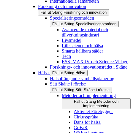
Internationella samarbeten
Forskning och innovation
Fäll ut
Stäng
Forskning och innovation
Specialiseringsområden
Fäll ut
Stäng
Specialiseringsområden
Avancerade material och
tillverkningsindustri
Livsmedel
Life science och hälsa
Smarta hållbara städer
Tech
ESS, MAX IV och Science Village
Forsknings- och innovationsrådet i Skåne
Hälsa
Fäll ut
Stäng
Hälsa
Hälsofrämjande samhällsplanering
Sätt Skåne i rörelse
Fäll ut
Stäng
Sätt Skåne i rörelse
Metoder och implementering
Fäll ut
Stäng
Metoder och
implementering
Aktivitet Förebygger
Cirkusspråka
Dans för hälsa
GoFaR
Må bra i naturen