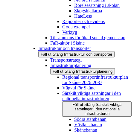
Rörelsesatsning i skolan
Skogshjältarna
HateLess
Rapporter och evidens
Goda exempel
Verktyg
Tillsammans för ökad social gemenskap
FaR-aktör i Skåne
Infrastruktur och transporter
Fäll ut
Stäng
Infrastruktur och transporter
Transportstrategi
Infrastrukturplanering
Fäll ut
Stäng
Infrastrukturplanering
Regional transportinfrastrukturplan
för Skåne 2026-2037
Vägval för Skåne
Särskilt viktiga satsningar i den
nationella infrastrukturen
Fäll ut
Stäng
Särskilt viktiga
satsningar i den nationella
infrastrukturen
Södra stambanan
Västkustbanan
Skånebanan