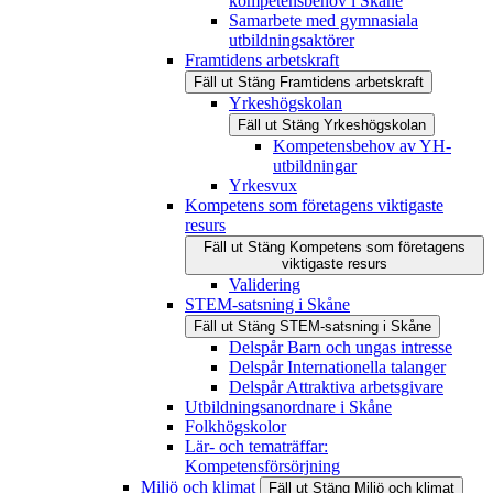
kompetensbehov i Skåne
Samarbete med gymnasiala
utbildningsaktörer
Framtidens arbetskraft
Fäll ut
Stäng
Framtidens arbetskraft
Yrkeshögskolan
Fäll ut
Stäng
Yrkeshögskolan
Kompetensbehov av YH-
utbildningar
Yrkesvux
Kompetens som företagens viktigaste
resurs
Fäll ut
Stäng
Kompetens som företagens
viktigaste resurs
Validering
STEM-satsning i Skåne
Fäll ut
Stäng
STEM-satsning i Skåne
Delspår Barn och ungas intresse
Delspår Internationella talanger
Delspår Attraktiva arbetsgivare
Utbildningsanordnare i Skåne
Folkhögskolor
Lär- och tematräffar:
Kompetensförsörjning
Miljö och klimat
Fäll ut
Stäng
Miljö och klimat