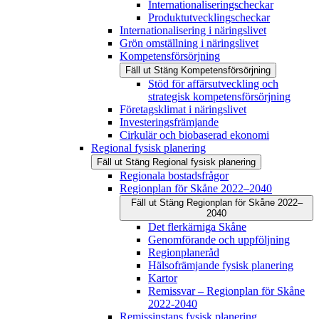
Internationaliseringscheckar
Produktutvecklingscheckar
Internationalisering i näringslivet
Grön omställning i näringslivet
Kompetensförsörjning
Fäll ut
Stäng
Kompetensförsörjning
Stöd för affärsutveckling och
strategisk kompetensförsörjning
Företagsklimat i näringslivet
Investeringsfrämjande
Cirkulär och biobaserad ekonomi
Regional fysisk planering
Fäll ut
Stäng
Regional fysisk planering
Regionala bostadsfrågor
Regionplan för Skåne 2022–2040
Fäll ut
Stäng
Regionplan för Skåne 2022–
2040
Det flerkärniga Skåne
Genomförande och uppföljning
Regionplaneråd
Hälsofrämjande fysisk planering
Kartor
Remissvar – Regionplan för Skåne
2022-2040
Remissinstans fysisk planering