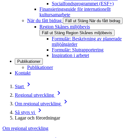
Socialfondsprogrammet (ESF+)
Finansieringsguide för internationellt
kultursamarbete
När du fått bidrag
Fäll ut
Stäng
När du fått bidrag
Region Skånes miljöbevis
Fäll ut
Stäng
Region Skånes miljöbevis
Formulär: Beskrivning av planerade
miljöåtgärder
Formulär: Slutrapportering
Inspiration i arbetet
Publikationer
Publikationer
Kontakt
Start
Regional utveckling
Om regional utveckling
Så styrs vi
Lagar och förordningar
Om regional utveckling