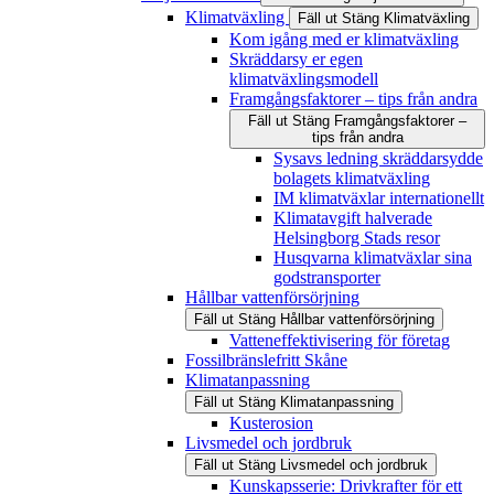
Klimatväxling
Fäll ut
Stäng
Klimatväxling
Kom igång med er klimatväxling
Skräddarsy er egen
klimatväxlingsmodell
Framgångsfaktorer – tips från andra
Fäll ut
Stäng
Framgångsfaktorer –
tips från andra
Sysavs ledning skräddarsydde
bolagets klimatväxling
IM klimatväxlar internationellt
Klimatavgift halverade
Helsingborg Stads resor
Husqvarna klimatväxlar sina
godstransporter
Hållbar vattenförsörjning
Fäll ut
Stäng
Hållbar vattenförsörjning
Vatteneffektivisering för företag
Fossilbränslefritt Skåne
Klimatanpassning
Fäll ut
Stäng
Klimatanpassning
Kusterosion
Livsmedel och jordbruk
Fäll ut
Stäng
Livsmedel och jordbruk
Kunskapsserie: Drivkrafter för ett