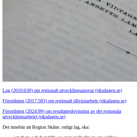
Lag (2010:630) om regionalt utvecklingsansvar (riksdagen.se)
Förordning (2017:583) om regionalt tillväxtarbete (riksdagen.se)
Förordning (2024:99) om resultatredovisning av det regionala
utvecklingsarbetet (riksdagen.se)
Det innebär att Region Skåne, enligt lag, ska: