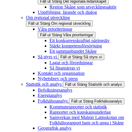
Fäll ut
Stäng
Det regionala ledarskapet
Region Skåne som utvecklingsaktör
Uppföljning, lärande och dialog
Om regional utveckling
Fäll ut
Stäng
Om regional utveckling
Våra prioriteringar
Fäll ut
Stäng
Våra prioriteringar
Ett konkurrenskraftigt näringsliv
Stärkt kompetensförsörjning
Ett sammanbundet Skåne
Så styrs vi
Fäll ut
Stäng
Så styrs vi
Lagar och förordningar
Så finansieras vi
Kontakt och organisation
Nyhetsbrev och press
Statistik och analys
Fäll ut
Stäng
Statistik och analys
Befolkningsanalys
Energianalys
Folkhälsoanalys
Fäll ut
Stäng
Folkhälsoanalys
Kommunrapporter och statistik
Rapporter och kunskapsunderlag
Samverkan med Malmö Latinskolan om
Folkhälsorapport barn och unga i Skåne
Geografisk analys