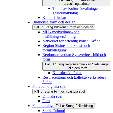
utvecklingsarbete
Ta del av Kulturförvaltningens
grundutbildning
Kultur i skolan
Bildkonst, form och design
Fäll ut
Stäng
Bildkonst, form och design
MU - medverkans- och
utställningsersättning
Nätverket för offentlig konst i Skåne
Region Skånes bildkonst- och
formkollegium
Regionsamverkan Sydsverige - bild och
form
Fäll ut
Stäng
Regionsamverkan Sydsverige
- bild och form
Konstkritik i fokus
Resurscentrum och kollektivverkstäder i
Skåne
Film och digitala spel
Fäll ut
Stäng
Film och digitala spel
Digitala spel
Film
Folkbildning
Fäll ut
Stäng
Folkbildning
Studieförbund