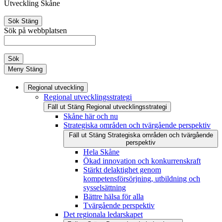
Utveckling Skåne
Sök
Stäng
Sök på webbplatsen
Sök
Meny
Stäng
Regional utveckling
Regional utvecklingsstrategi
Fäll ut
Stäng
Regional utvecklingsstrategi
Skåne här och nu
Strategiska områden och tvärgående perspektiv
Fäll ut
Stäng
Strategiska områden och tvärgående
perspektiv
Hela Skåne
Ökad innovation och konkurrenskraft
Stärkt delaktighet genom
kompetensförsörjning, utbildning och
sysselsättning
Bättre hälsa för alla
Tvärgående perspektiv
Det regionala ledarskapet