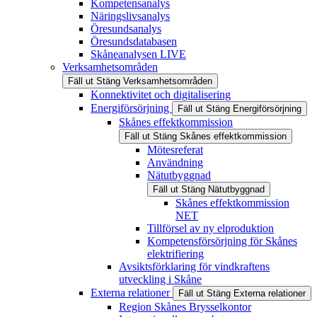
Kompetensanalys
Näringslivsanalys
Öresundsanalys
Öresundsdatabasen
Skåneanalysen LIVE
Verksamhetsområden
Fäll ut
Stäng
Verksamhetsområden
Konnektivitet och digitalisering
Energiförsörjning
Fäll ut
Stäng
Energiförsörjning
Skånes effektkommission
Fäll ut
Stäng
Skånes effektkommission
Mötesreferat
Användning
Nätutbyggnad
Fäll ut
Stäng
Nätutbyggnad
Skånes effektkommission
NET
Tillförsel av ny elproduktion
Kompetensförsörjning för Skånes
elektrifiering
Avsiktsförklaring för vindkraftens
utveckling i Skåne
Externa relationer
Fäll ut
Stäng
Externa relationer
Region Skånes Brysselkontor