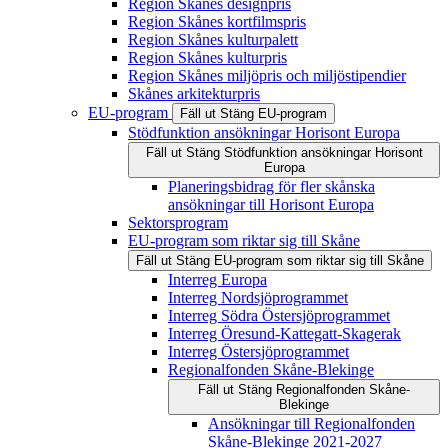
Region Skånes designpris
Region Skånes kortfilmspris
Region Skånes kulturpalett
Region Skånes kulturpris
Region Skånes miljöpris och miljöstipendier
Skånes arkitekturpris
EU-program
Fäll ut
Stäng
EU-program
Stödfunktion ansökningar Horisont Europa
Fäll ut
Stäng
Stödfunktion ansökningar Horisont
Europa
Planeringsbidrag för fler skånska
ansökningar till Horisont Europa
Sektorsprogram
EU-program som riktar sig till Skåne
Fäll ut
Stäng
EU-program som riktar sig till Skåne
Interreg Europa
Interreg Nordsjöprogrammet
Interreg Södra Östersjöprogrammet
Interreg Öresund-Kattegatt-Skagerak
Interreg Östersjöprogrammet
Regionalfonden Skåne-Blekinge
Fäll ut
Stäng
Regionalfonden Skåne-
Blekinge
Ansökningar till Regionalfonden
Skåne-Blekinge 2021-2027