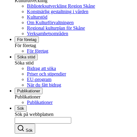
Kulturutveckling
Biblioteksutveckling Region Skåne
Konstnärlig gestaltning i vården
Kulturstöd
Om Kulturförvaltningen
Regional kulturplan för Skåne
Verksamhetsområden
För företag
För företag
För företag
Söka stöd
Söka stöd
Bidrag att söka
Priser och stipendier
EU-program
När du fått bidrag
Publikationer
Publikationer
Publikationer
Sök
Sök på webbplatsen
Sök