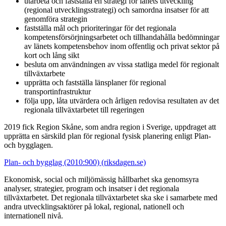
utarbeta och fastställa en strategi för länets utveckling
(regional utvecklingsstrategi) och samordna insatser för att
genomföra strategin
fastställa mål och prioriteringar för det regionala
kompetensförsörjningsarbetet och tillhandahålla bedömningar
av länets kompetensbehov inom offentlig och privat sektor på
kort och lång sikt
besluta om användningen av vissa statliga medel för regionalt
tillväxtarbete
upprätta och fastställa länsplaner för regional
transportinfrastruktur
följa upp, låta utvärdera och årligen redovisa resultaten av det
regionala tillväxtarbetet till regeringen
2019 fick Region Skåne, som andra region i Sverige, uppdraget att
upprätta en särskild plan för regional fysisk planering enligt Plan-
och bygglagen.
Plan- och bygglag (2010:900) (riksdagen.se)
Ekonomisk, social och miljömässig hållbarhet ska genomsyra
analyser, strategier, program och insatser i det regionala
tillväxtarbetet. Det regionala tillväxtarbetet ska ske i samarbete med
andra utvecklingsaktörer på lokal, regional, nationell och
internationell nivå.