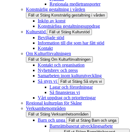
Regionala medietransporter
Konstnärlig gestaltning i vården
Fäll ut
Stäng
Konstnärlig gestaltning i vården
Inköp av konst
Konstnärliga gestaltningsuppdrag
Kulturstöd
Fäll ut
Stäng
Kulturstöd
Beviljade stöd
Information till dig som har fått stöd
Kontakt
Om Kulturförvaltningen
Fäll ut
Stäng
Om Kulturförvaltningen
Kontakt och organisation
Nyhetsbrev och press
Samarbeten inom kulturutveckling
Så styrs vi
Fäll ut
Stäng
Så styrs vi
Lagar och förordningar
Så finansieras vi
Vårt uppdrag och prioriteringar
Regional kulturplan för Skåne
Verksamhetsområden
Fäll ut
Stäng
Verksamhetsområden
Barn och unga
Fäll ut
Stäng
Barn och unga
Barnrättsbaserat utvecklingsarbete
Fäll ut
Stäng
Barnrättsbaserat