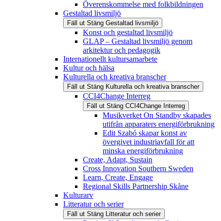
Överenskommelse med folkbildningen
Gestaltad livsmiljö
Fäll ut
Stäng
Gestaltad livsmiljö
Konst och gestaltad livsmiljö
GLAP – Gestaltad livsmiljö genom
arkitektur och pedagogik
Internationellt kultursamarbete
Kultur och hälsa
Kulturella och kreativa branscher
Fäll ut
Stäng
Kulturella och kreativa branscher
CCI4Change Interreg
Fäll ut
Stäng
CCI4Change Interreg
Musikverket On Standby skapades
utifrån apparaters energiförbrukning
Edit Szabó skapar konst av
övergivet industriavfall för att
minska energiförbrukning
Create, Adapt, Sustain
Cross Innovation Southern Sweden
Learn, Create, Engage
Regional Skills Partnership Skåne
Kulturarv
Litteratur och serier
Fäll ut
Stäng
Litteratur och serier