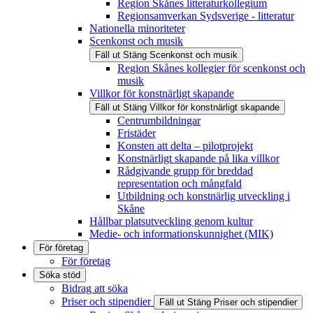
Region Skånes litteraturkollegium
Regionsamverkan Sydsverige - litteratur
Nationella minoriteter
Scenkonst och musik
Fäll ut
Stäng
Scenkonst och musik
Region Skånes kollegier för scenkonst och
musik
Villkor för konstnärligt skapande
Fäll ut
Stäng
Villkor för konstnärligt skapande
Centrumbildningar
Fristäder
Konsten att delta – pilotprojekt
Konstnärligt skapande på lika villkor
Rådgivande grupp för breddad
representation och mångfald
Utbildning och konstnärlig utveckling i
Skåne
Hållbar platsutveckling genom kultur
Medie- och informationskunnighet (MIK)
För företag
För företag
Söka stöd
Bidrag att söka
Priser och stipendier
Fäll ut
Stäng
Priser och stipendier