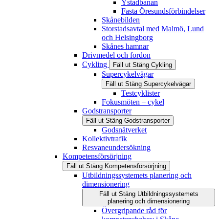
Ystadbanan
Fasta Öresundsförbindelser
Skånebilden
Storstadsavtal med Malmö, Lund
och Helsingborg
Skånes hamnar
Drivmedel och fordon
Cykling
Fäll ut
Stäng
Cykling
Supercykelvägar
Fäll ut
Stäng
Supercykelvägar
Testcyklister
Fokusmöten – cykel
Godstransporter
Fäll ut
Stäng
Godstransporter
Godsnätverket
Kollektivtrafik
Resvaneundersökning
Kompetensförsörjning
Fäll ut
Stäng
Kompetensförsörjning
Utbildningssystemets planering och
dimensionering
Fäll ut
Stäng
Utbildningssystemets
planering och dimensionering
Övergripande råd för