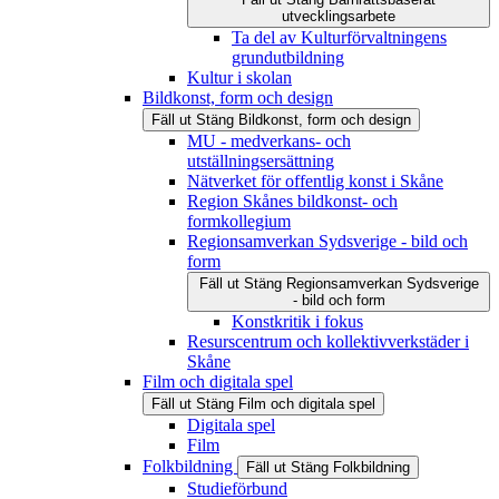
utvecklingsarbete
Ta del av Kulturförvaltningens
grundutbildning
Kultur i skolan
Bildkonst, form och design
Fäll ut
Stäng
Bildkonst, form och design
MU - medverkans- och
utställningsersättning
Nätverket för offentlig konst i Skåne
Region Skånes bildkonst- och
formkollegium
Regionsamverkan Sydsverige - bild och
form
Fäll ut
Stäng
Regionsamverkan Sydsverige
- bild och form
Konstkritik i fokus
Resurscentrum och kollektivverkstäder i
Skåne
Film och digitala spel
Fäll ut
Stäng
Film och digitala spel
Digitala spel
Film
Folkbildning
Fäll ut
Stäng
Folkbildning
Studieförbund