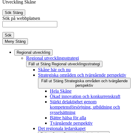
Utveckling Skåne
Sök
Stäng
Sök på webbplatsen
Sök
Meny
Stäng
Regional utveckling
Regional utvecklingsstrategi
Fäll ut
Stäng
Regional utvecklingsstrategi
Skåne här och nu
Strategiska områden och tvärgående perspektiv
Fäll ut
Stäng
Strategiska områden och tvärgående
perspektiv
Hela Skåne
Ökad innovation och konkurrenskraft
Stärkt delaktighet genom
kompetensförsörjning, utbildning och
sysselsättning
Bättre hälsa för alla
Tvärgående perspektiv
Det regionala ledarskapet