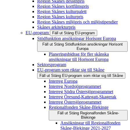
Region Skånes designpris
Region Skånes kortfilmspris
Region Skånes kulturpalett
Region Skånes kulturpris
Region Skånes miljöpris och miljöstipendier
Skånes arkitekturpris
EU-program
Fäll ut
Stäng
EU-program
Stödfunktion ansökningar Horisont Europa
Fäll ut
Stäng
Stödfunktion ansökningar Horisont
Europa
Planeringsbidrag för fler skånska
ansökningar till Horisont Europa
Sektorsprogram
EU-program som riktar sig till Skåne
Fäll ut
Stäng
EU-program som riktar sig till Skåne
Interreg Europa
Interreg Nordsjöprogrammet
Interreg Södra Östersjöprogrammet
Interreg Öresund-Kattegatt-Skagerak
Interreg Östersjöprogrammet
Regionalfonden Skåne-Blekinge
Fäll ut
Stäng
Regionalfonden Skåne-
Blekinge
Ansökningar till Regionalfonden
Skåne-Blekinge 2021-2027