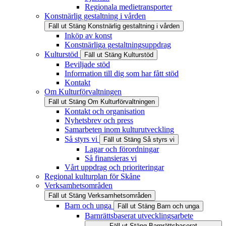
Regionala medietransporter
Konstnärlig gestaltning i vården
Fäll ut
Stäng
Konstnärlig gestaltning i vården
Inköp av konst
Konstnärliga gestaltningsuppdrag
Kulturstöd
Fäll ut
Stäng
Kulturstöd
Beviljade stöd
Information till dig som har fått stöd
Kontakt
Om Kulturförvaltningen
Fäll ut
Stäng
Om Kulturförvaltningen
Kontakt och organisation
Nyhetsbrev och press
Samarbeten inom kulturutveckling
Så styrs vi
Fäll ut
Stäng
Så styrs vi
Lagar och förordningar
Så finansieras vi
Vårt uppdrag och prioriteringar
Regional kulturplan för Skåne
Verksamhetsområden
Fäll ut
Stäng
Verksamhetsområden
Barn och unga
Fäll ut
Stäng
Barn och unga
Barnrättsbaserat utvecklingsarbete
Fäll ut
Stäng
Barnrättsbaserat