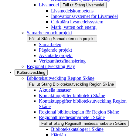
Livsmedel
Fäll ut
Stäng
Livsmedel
Livsmedelskompetens
Innovationssystemet för Livsmedel
Cirkulära livsmedelssystem
Mark, vatten och energi
Samarbeten och projekt
Fäll ut
Stäng
Samarbeten och projekt
Samarbeten
Pågående projekt
Avslutade projekt
Verksamhetsfinansiering
Regional utveckling Play
Kulturutveckling
Biblioteksutveckling Region Skåne
Fäll ut
Stäng
Biblioteksutveckling Region Skåne
Aktuella insatser
Kontaktuppgifter bibliotek i Skåne
Kontaktuppgifter biblioteksutveckling Region
Skåne
Regional biblioteksplan för Region Skåne
Regionalt mediesamarbete i Skåne
Fäll ut
Stäng
Regionalt mediesamarbete i Skåne
Bibliotekskataloger i Skåne
Fjärrlån