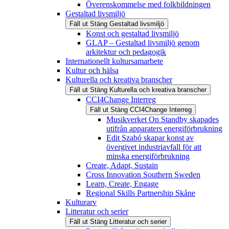
Överenskommelse med folkbildningen
Gestaltad livsmiljö
Fäll ut
Stäng
Gestaltad livsmiljö
Konst och gestaltad livsmiljö
GLAP – Gestaltad livsmiljö genom
arkitektur och pedagogik
Internationellt kultursamarbete
Kultur och hälsa
Kulturella och kreativa branscher
Fäll ut
Stäng
Kulturella och kreativa branscher
CCI4Change Interreg
Fäll ut
Stäng
CCI4Change Interreg
Musikverket On Standby skapades
utifrån apparaters energiförbrukning
Edit Szabó skapar konst av
övergivet industriavfall för att
minska energiförbrukning
Create, Adapt, Sustain
Cross Innovation Southern Sweden
Learn, Create, Engage
Regional Skills Partnership Skåne
Kulturarv
Litteratur och serier
Fäll ut
Stäng
Litteratur och serier