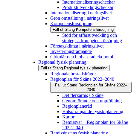
Internationaliseringscheckar
Produktutvecklingscheckar
Internationalisering i näringslivet
Grön omställning i näringslivet
Kompetensförsörjning
Fäll ut
Stäng
Kompetensförsörjning
Stöd för affärsutveckling och
strategisk kompetensförsörjning
Företagsklimat i näringslivet
Investeringsfrämjande
Cirkulär och biobaserad ekonomi
Regional fysisk planering
Fäll ut
Stäng
Regional fysisk planering
Regionala bostadsfrågor
Regionplan för Skåne 2022–2040
Fäll ut
Stäng
Regionplan för Skåne 2022–
2040
Det flerkärniga Skåne
Genomförande och uppföljning
Regionplaneråd
Hälsofrämjande fysisk planering
Kartor
Remissvar – Regionplan för Skåne
2022-2040
Remissinstans fysisk planering