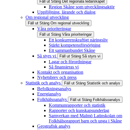
Fäll ut
Stäng
Det regionala ledarskapet
Region Skåne som utvecklingsaktör
Uppföljning, lärande och dialog
Om regional utveckling
Fäll ut
Stäng
Om regional utveckling
Våra prioriteringar
Fäll ut
Stäng
Våra prioriteringar
Ett konkurrenskraftigt näringsliv
Stärkt kompetensförsörjning
Ett sammanbundet Skåne
Så styrs vi
Fäll ut
Stäng
Så styrs vi
Lagar och förordningar
Så finansieras vi
Kontakt och organisation
Nyhetsbrev och press
Statistik och analys
Fäll ut
Stäng
Statistik och analys
Befolkningsanalys
Energianalys
Folkhälsoanalys
Fäll ut
Stäng
Folkhälsoanalys
Kommunrapporter och statistik
Rapporter och kunskapsunderlag
Samverkan med Malmö Latinskolan om
Folkhälsorapport barn och unga i Skåne
Geografisk analys