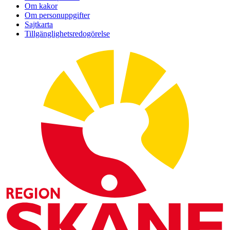
Om kakor
Om personuppgifter
Sajtkarta
Tillgänglighetsredogörelse