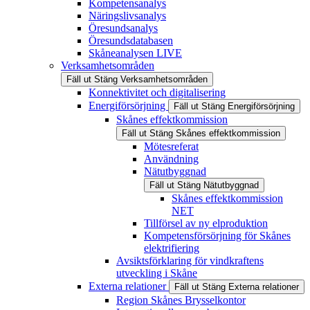
Kompetensanalys
Näringslivsanalys
Öresundsanalys
Öresundsdatabasen
Skåneanalysen LIVE
Verksamhetsområden
Fäll ut
Stäng
Verksamhetsområden
Konnektivitet och digitalisering
Energiförsörjning
Fäll ut
Stäng
Energiförsörjning
Skånes effektkommission
Fäll ut
Stäng
Skånes effektkommission
Mötesreferat
Användning
Nätutbyggnad
Fäll ut
Stäng
Nätutbyggnad
Skånes effektkommission
NET
Tillförsel av ny elproduktion
Kompetensförsörjning för Skånes
elektrifiering
Avsiktsförklaring för vindkraftens
utveckling i Skåne
Externa relationer
Fäll ut
Stäng
Externa relationer
Region Skånes Brysselkontor