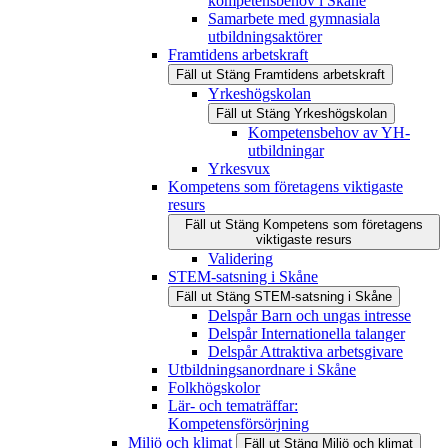
kompetensbehov i Skåne
Samarbete med gymnasiala
utbildningsaktörer
Framtidens arbetskraft
Fäll ut
Stäng
Framtidens arbetskraft
Yrkeshögskolan
Fäll ut
Stäng
Yrkeshögskolan
Kompetensbehov av YH-
utbildningar
Yrkesvux
Kompetens som företagens viktigaste
resurs
Fäll ut
Stäng
Kompetens som företagens
viktigaste resurs
Validering
STEM-satsning i Skåne
Fäll ut
Stäng
STEM-satsning i Skåne
Delspår Barn och ungas intresse
Delspår Internationella talanger
Delspår Attraktiva arbetsgivare
Utbildningsanordnare i Skåne
Folkhögskolor
Lär- och tematräffar:
Kompetensförsörjning
Miljö och klimat
Fäll ut
Stäng
Miljö och klimat