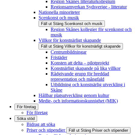
Region Skånes litteraturkollegium
Regionsamverkan Sydsverige - litteratur
Nationella minoriteter
Scenkonst och musik
Fäll ut
Stäng
Scenkonst och musik
Region Skånes kollegier för scenkonst och
musik
Villkor för konstnärligt skapande
Fäll ut
Stäng
Villkor för konstnärligt skapande
Centrumbildningar
Fristäder
Konsten att delta – pilotprojekt
Konstnärligt skapande på lika villkor
Rådgivande grupp för breddad
representation och mångfald
Utbildning och konstnärlig utveckling i
Skåne
Hållbar platsutveckling genom kultur
Medie- och informationskunnighet (MIK)
För företag
För företag
Söka stöd
Bidrag att söka
Priser och stipendier
Fäll ut
Stäng
Priser och stipendier