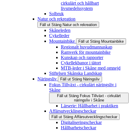
cirkulärt och hållbart
livsmedelssystem
Solbruk
Natur och rekreation
Fäll ut
Stäng
Natur och rekreation
Skåneleden
Cykelleder
Mountainbike
Fäll ut
Stäng
Mountainbike
Regionalt huvudmannaskap
Ramverk för mountainbike
Kunskap och rapporter
Cykellekbanor i tätort
MTB-leder i Skåne med omnejd
Stiftelsen Skånska Landskap
Näringsliv
Fäll ut
Stäng
Näringsliv
Fokus Tillväxt - cirkulärt näringsliv i
Skåne
Fäll ut
Stäng
Fokus Tillväxt - cirkulärt
näringsliv i Skåne
Lärserie: Hållbarhet i praktiken
Affärsutvecklingscheckar
Fäll ut
Stäng
Affärsutvecklingscheckar
Digitaliseringscheckar
Hållbarhetscheckar