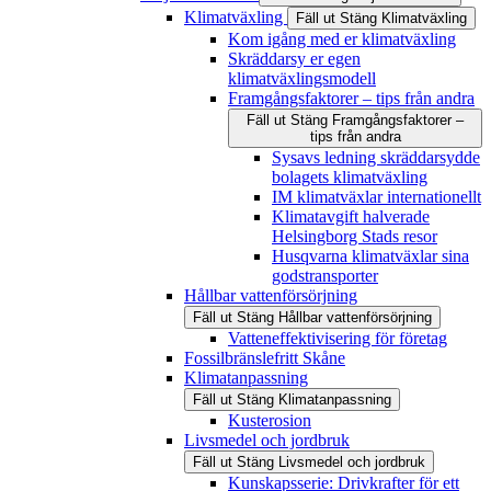
Klimatväxling
Fäll ut
Stäng
Klimatväxling
Kom igång med er klimatväxling
Skräddarsy er egen
klimatväxlingsmodell
Framgångsfaktorer – tips från andra
Fäll ut
Stäng
Framgångsfaktorer –
tips från andra
Sysavs ledning skräddarsydde
bolagets klimatväxling
IM klimatväxlar internationellt
Klimatavgift halverade
Helsingborg Stads resor
Husqvarna klimatväxlar sina
godstransporter
Hållbar vattenförsörjning
Fäll ut
Stäng
Hållbar vattenförsörjning
Vatteneffektivisering för företag
Fossilbränslefritt Skåne
Klimatanpassning
Fäll ut
Stäng
Klimatanpassning
Kusterosion
Livsmedel och jordbruk
Fäll ut
Stäng
Livsmedel och jordbruk
Kunskapsserie: Drivkrafter för ett