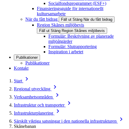
Socialfondsprogrammet (ESF+)
Finansieringsguide för internationellt
kultursamarbete
När du fått bidrag
Fäll ut
Stäng
När du fått bidrag
Region Skånes miljöbevis
Fäll ut
Stäng
Region Skånes miljöbevis
Formulär: Beskrivning av planerade
miljöåtgärder
Formulär: Slutrapportering
Inspiration i arbetet
Publikationer
Publikationer
Kontakt
Start
Regional utveckling
Verksamhetsområden
Infrastruktur och transporter
Infrastrukturplanering
Särskilt viktiga satsningar i den nationella infrastrukturen
Skånebanan