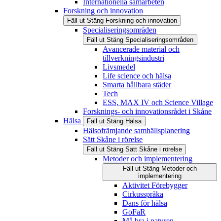
Internationella samarbeten
Forskning och innovation
Fäll ut
Stäng
Forskning och innovation
Specialiseringsområden
Fäll ut
Stäng
Specialiseringsområden
Avancerade material och
tillverkningsindustri
Livsmedel
Life science och hälsa
Smarta hållbara städer
Tech
ESS, MAX IV och Science Village
Forsknings- och innovationsrådet i Skåne
Hälsa
Fäll ut
Stäng
Hälsa
Hälsofrämjande samhällsplanering
Sätt Skåne i rörelse
Fäll ut
Stäng
Sätt Skåne i rörelse
Metoder och implementering
Fäll ut
Stäng
Metoder och
implementering
Aktivitet Förebygger
Cirkusspråka
Dans för hälsa
GoFaR
Må bra i naturen