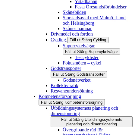
Ystadbanan
Fasta Öresundsförbindelser
Skånebilden
Storstadsavtal med Malmö, Lund
och Helsingborg
Skånes hamnar
Drivmedel och fordon
Cykling
Fäll ut
Stäng
Cykling
Supercykelvägar
Fäll ut
Stäng
Supercykelvägar
Testcyklister
Fokusmöten – cykel
Godstransporter
Fäll ut
Stäng
Godstransporter
Godsnätverket
Kollektivtrafik
Resvaneundersökning
Kompetensförsörjning
Fäll ut
Stäng
Kompetensförsörjning
Utbildningssystemets planering och
dimensionering
Fäll ut
Stäng
Utbildningssystemets
planering och dimensionering
Övergripande råd för