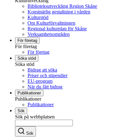
Kulturutveckling
Biblioteksutveckling Region Skåne
Konstnärlig gestaltning i vården
Kulturstöd
Om Kulturförvaltningen
Regional kulturplan för Skåne
Verksamhetsområden
För företag
För företag
För företag
Söka stöd
Söka stöd
Bidrag att söka
Priser och stipendier
EU-program
När du fått bidrag
Publikationer
Publikationer
Publikationer
Sök
Sök på webbplatsen
Sök