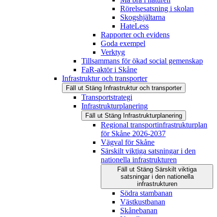
Rörelsesatsning i skolan
Skogshjältarna
HateLess
Rapporter och evidens
Goda exempel
Verktyg
Tillsammans för ökad social gemenskap
FaR-aktör i Skåne
Infrastruktur och transporter
Fäll ut
Stäng
Infrastruktur och transporter
Transportstrategi
Infrastrukturplanering
Fäll ut
Stäng
Infrastrukturplanering
Regional transportinfrastrukturplan
för Skåne 2026-2037
Vägval för Skåne
Särskilt viktiga satsningar i den
nationella infrastrukturen
Fäll ut
Stäng
Särskilt viktiga
satsningar i den nationella
infrastrukturen
Södra stambanan
Västkustbanan
Skånebanan