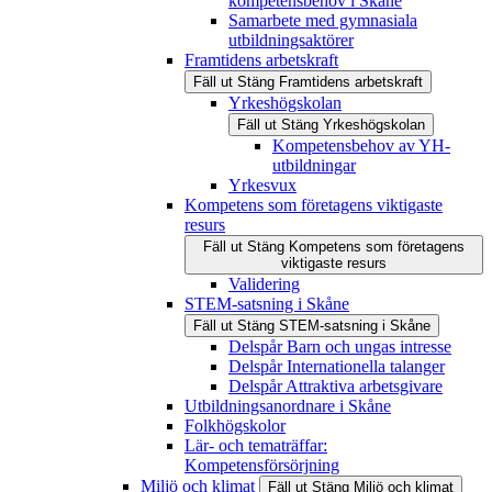
kompetensbehov i Skåne
Samarbete med gymnasiala
utbildningsaktörer
Framtidens arbetskraft
Fäll ut
Stäng
Framtidens arbetskraft
Yrkeshögskolan
Fäll ut
Stäng
Yrkeshögskolan
Kompetensbehov av YH-
utbildningar
Yrkesvux
Kompetens som företagens viktigaste
resurs
Fäll ut
Stäng
Kompetens som företagens
viktigaste resurs
Validering
STEM-satsning i Skåne
Fäll ut
Stäng
STEM-satsning i Skåne
Delspår Barn och ungas intresse
Delspår Internationella talanger
Delspår Attraktiva arbetsgivare
Utbildningsanordnare i Skåne
Folkhögskolor
Lär- och tematräffar:
Kompetensförsörjning
Miljö och klimat
Fäll ut
Stäng
Miljö och klimat