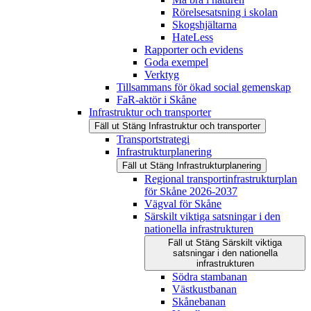
Rörelsesatsning i skolan
Skogshjältarna
HateLess
Rapporter och evidens
Goda exempel
Verktyg
Tillsammans för ökad social gemenskap
FaR-aktör i Skåne
Infrastruktur och transporter
Fäll ut
Stäng
Infrastruktur och transporter
Transportstrategi
Infrastrukturplanering
Fäll ut
Stäng
Infrastrukturplanering
Regional transportinfrastrukturplan
för Skåne 2026-2037
Vägval för Skåne
Särskilt viktiga satsningar i den
nationella infrastrukturen
Fäll ut
Stäng
Särskilt viktiga
satsningar i den nationella
infrastrukturen
Södra stambanan
Västkustbanan
Skånebanan