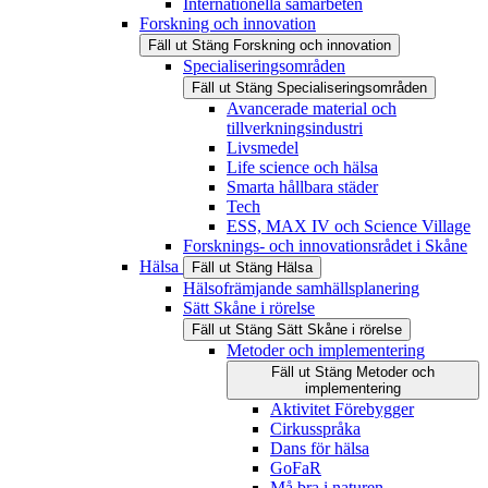
Internationella samarbeten
Forskning och innovation
Fäll ut
Stäng
Forskning och innovation
Specialiseringsområden
Fäll ut
Stäng
Specialiseringsområden
Avancerade material och
tillverkningsindustri
Livsmedel
Life science och hälsa
Smarta hållbara städer
Tech
ESS, MAX IV och Science Village
Forsknings- och innovationsrådet i Skåne
Hälsa
Fäll ut
Stäng
Hälsa
Hälsofrämjande samhällsplanering
Sätt Skåne i rörelse
Fäll ut
Stäng
Sätt Skåne i rörelse
Metoder och implementering
Fäll ut
Stäng
Metoder och
implementering
Aktivitet Förebygger
Cirkusspråka
Dans för hälsa
GoFaR
Må bra i naturen