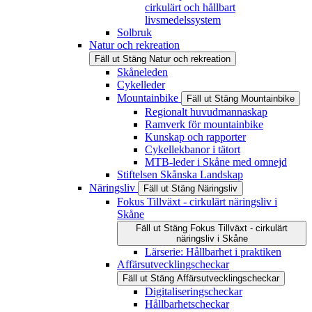
cirkulärt och hållbart
livsmedelssystem
Solbruk
Natur och rekreation
Fäll ut
Stäng
Natur och rekreation
Skåneleden
Cykelleder
Mountainbike
Fäll ut
Stäng
Mountainbike
Regionalt huvudmannaskap
Ramverk för mountainbike
Kunskap och rapporter
Cykellekbanor i tätort
MTB-leder i Skåne med omnejd
Stiftelsen Skånska Landskap
Näringsliv
Fäll ut
Stäng
Näringsliv
Fokus Tillväxt - cirkulärt näringsliv i
Skåne
Fäll ut
Stäng
Fokus Tillväxt - cirkulärt
näringsliv i Skåne
Lärserie: Hållbarhet i praktiken
Affärsutvecklingscheckar
Fäll ut
Stäng
Affärsutvecklingscheckar
Digitaliseringscheckar
Hållbarhetscheckar