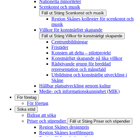
Nationella minoriteter
Scenkonst och musik
Fäll ut
Stäng
Scenkonst och musik
Region Skånes kollegier för scenkonst och
musik
Villkor för konstnärligt skapande
Fäll ut
Stäng
Villkor för konstnärligt skapande
Centrumbildningar
Fristäder
Konsten att delta – pilotprojekt
Konstnärligt skapande på lika villkor
Rådgivande grupp för breddad
representation och mångfald
Utbildning och konstnärlig utveckling i
Skåne
Hållbar platsutveckling genom kultur
Medie- och informationskunnighet (MIK)
För företag
För företag
Söka stöd
Bidrag att söka
Priser och stipendier
Fäll ut
Stäng
Priser och stipendier
Region Skånes designpris
Region Skånes kortfilmspris