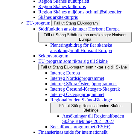
Region Skånes kulturpalett
Region Skånes kulturpris
Region Skånes miljöpris och miljöstipendier
Skånes arkitekturpris
EU-program
Fäll ut
Stäng
EU-program
Stödfunktion ansökningar Horisont Europa
Fäll ut
Stäng
Stödfunktion ansökningar Horisont
Europa
Planeringsbidrag för fler skånska
ansökningar till Horisont Europa
Sektorsprogram
EU-program som riktar sig till Skåne
Fäll ut
Stäng
EU-program som riktar sig till Skåne
Interreg Europa
Interreg Nordsjöprogrammet
Interreg Södra Östersjöprogrammet
Interreg Öresund-Kattegatt-Skagerak
Interreg Östersjöprogrammet
Regionalfonden Skåne-Blekinge
Fäll ut
Stäng
Regionalfonden Skåne-
Blekinge
Ansökningar till Regionalfonden
Skåne-Blekinge 2021-2027
Socialfondsprogrammet (ESF+)
Finansieringsguide för internationellt