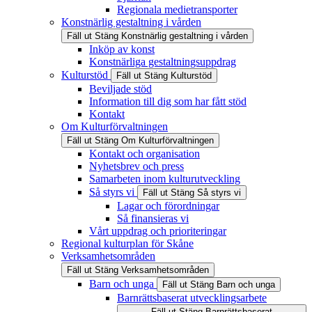
Regionala medietransporter
Konstnärlig gestaltning i vården
Fäll ut
Stäng
Konstnärlig gestaltning i vården
Inköp av konst
Konstnärliga gestaltningsuppdrag
Kulturstöd
Fäll ut
Stäng
Kulturstöd
Beviljade stöd
Information till dig som har fått stöd
Kontakt
Om Kulturförvaltningen
Fäll ut
Stäng
Om Kulturförvaltningen
Kontakt och organisation
Nyhetsbrev och press
Samarbeten inom kulturutveckling
Så styrs vi
Fäll ut
Stäng
Så styrs vi
Lagar och förordningar
Så finansieras vi
Vårt uppdrag och prioriteringar
Regional kulturplan för Skåne
Verksamhetsområden
Fäll ut
Stäng
Verksamhetsområden
Barn och unga
Fäll ut
Stäng
Barn och unga
Barnrättsbaserat utvecklingsarbete
Fäll ut
Stäng
Barnrättsbaserat