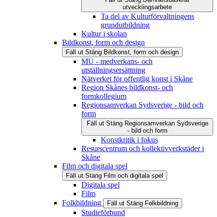
utvecklingsarbete
Ta del av Kulturförvaltningens
grundutbildning
Kultur i skolan
Bildkonst, form och design
Fäll ut
Stäng
Bildkonst, form och design
MU - medverkans- och
utställningsersättning
Nätverket för offentlig konst i Skåne
Region Skånes bildkonst- och
formkollegium
Regionsamverkan Sydsverige - bild och
form
Fäll ut
Stäng
Regionsamverkan Sydsverige
- bild och form
Konstkritik i fokus
Resurscentrum och kollektivverkstäder i
Skåne
Film och digitala spel
Fäll ut
Stäng
Film och digitala spel
Digitala spel
Film
Folkbildning
Fäll ut
Stäng
Folkbildning
Studieförbund