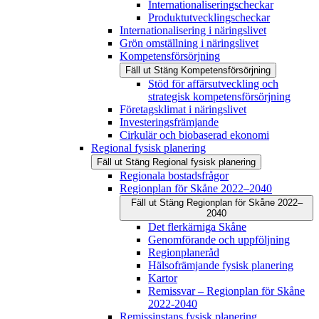
Internationaliseringscheckar
Produktutvecklingscheckar
Internationalisering i näringslivet
Grön omställning i näringslivet
Kompetensförsörjning
Fäll ut
Stäng
Kompetensförsörjning
Stöd för affärsutveckling och
strategisk kompetensförsörjning
Företagsklimat i näringslivet
Investeringsfrämjande
Cirkulär och biobaserad ekonomi
Regional fysisk planering
Fäll ut
Stäng
Regional fysisk planering
Regionala bostadsfrågor
Regionplan för Skåne 2022–2040
Fäll ut
Stäng
Regionplan för Skåne 2022–
2040
Det flerkärniga Skåne
Genomförande och uppföljning
Regionplaneråd
Hälsofrämjande fysisk planering
Kartor
Remissvar – Regionplan för Skåne
2022-2040
Remissinstans fysisk planering