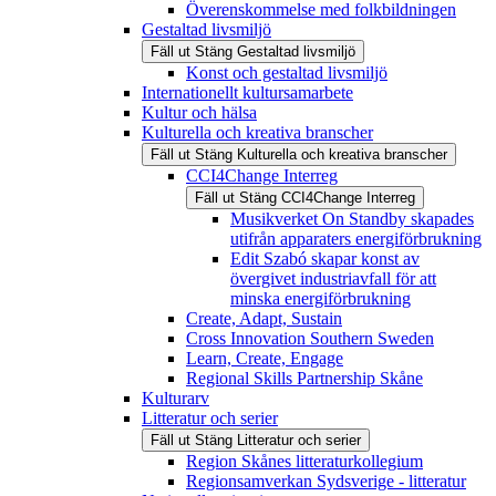
Överenskommelse med folkbildningen
Gestaltad livsmiljö
Fäll ut
Stäng
Gestaltad livsmiljö
Konst och gestaltad livsmiljö
Internationellt kultursamarbete
Kultur och hälsa
Kulturella och kreativa branscher
Fäll ut
Stäng
Kulturella och kreativa branscher
CCI4Change Interreg
Fäll ut
Stäng
CCI4Change Interreg
Musikverket On Standby skapades
utifrån apparaters energiförbrukning
Edit Szabó skapar konst av
övergivet industriavfall för att
minska energiförbrukning
Create, Adapt, Sustain
Cross Innovation Southern Sweden
Learn, Create, Engage
Regional Skills Partnership Skåne
Kulturarv
Litteratur och serier
Fäll ut
Stäng
Litteratur och serier
Region Skånes litteraturkollegium
Regionsamverkan Sydsverige - litteratur