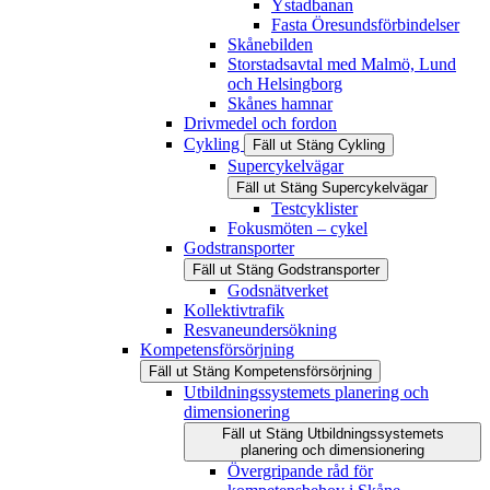
Ystadbanan
Fasta Öresundsförbindelser
Skånebilden
Storstadsavtal med Malmö, Lund
och Helsingborg
Skånes hamnar
Drivmedel och fordon
Cykling
Fäll ut
Stäng
Cykling
Supercykelvägar
Fäll ut
Stäng
Supercykelvägar
Testcyklister
Fokusmöten – cykel
Godstransporter
Fäll ut
Stäng
Godstransporter
Godsnätverket
Kollektivtrafik
Resvaneundersökning
Kompetensförsörjning
Fäll ut
Stäng
Kompetensförsörjning
Utbildningssystemets planering och
dimensionering
Fäll ut
Stäng
Utbildningssystemets
planering och dimensionering
Övergripande råd för