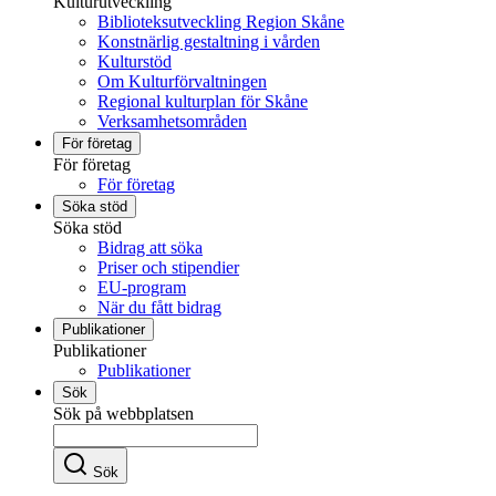
Kulturutveckling
Biblioteksutveckling Region Skåne
Konstnärlig gestaltning i vården
Kulturstöd
Om Kulturförvaltningen
Regional kulturplan för Skåne
Verksamhetsområden
För företag
För företag
För företag
Söka stöd
Söka stöd
Bidrag att söka
Priser och stipendier
EU-program
När du fått bidrag
Publikationer
Publikationer
Publikationer
Sök
Sök på webbplatsen
Sök