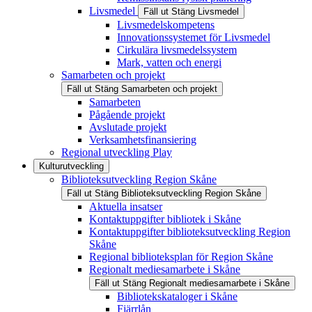
Livsmedel
Fäll ut
Stäng
Livsmedel
Livsmedelskompetens
Innovationssystemet för Livsmedel
Cirkulära livsmedelssystem
Mark, vatten och energi
Samarbeten och projekt
Fäll ut
Stäng
Samarbeten och projekt
Samarbeten
Pågående projekt
Avslutade projekt
Verksamhetsfinansiering
Regional utveckling Play
Kulturutveckling
Biblioteksutveckling Region Skåne
Fäll ut
Stäng
Biblioteksutveckling Region Skåne
Aktuella insatser
Kontaktuppgifter bibliotek i Skåne
Kontaktuppgifter biblioteksutveckling Region
Skåne
Regional biblioteksplan för Region Skåne
Regionalt mediesamarbete i Skåne
Fäll ut
Stäng
Regionalt mediesamarbete i Skåne
Bibliotekskataloger i Skåne
Fjärrlån