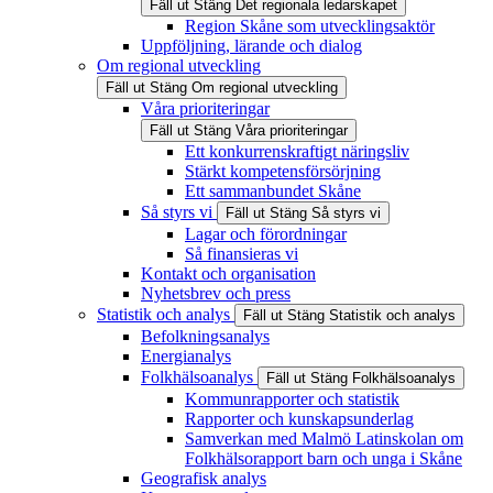
Fäll ut
Stäng
Det regionala ledarskapet
Region Skåne som utvecklingsaktör
Uppföljning, lärande och dialog
Om regional utveckling
Fäll ut
Stäng
Om regional utveckling
Våra prioriteringar
Fäll ut
Stäng
Våra prioriteringar
Ett konkurrenskraftigt näringsliv
Stärkt kompetensförsörjning
Ett sammanbundet Skåne
Så styrs vi
Fäll ut
Stäng
Så styrs vi
Lagar och förordningar
Så finansieras vi
Kontakt och organisation
Nyhetsbrev och press
Statistik och analys
Fäll ut
Stäng
Statistik och analys
Befolkningsanalys
Energianalys
Folkhälsoanalys
Fäll ut
Stäng
Folkhälsoanalys
Kommunrapporter och statistik
Rapporter och kunskapsunderlag
Samverkan med Malmö Latinskolan om
Folkhälsorapport barn och unga i Skåne
Geografisk analys