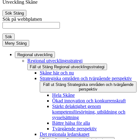
Utveckling Skåne
Sök
Stäng
Sök på webbplatsen
Sök
Meny
Stäng
Regional utveckling
Regional utvecklingsstrategi
Fäll ut
Stäng
Regional utvecklingsstrategi
Skåne här och nu
Strategiska områden och tvärgående perspektiv
Fäll ut
Stäng
Strategiska områden och tvärgående
perspektiv
Hela Skåne
Ökad innovation och konkurrenskraft
Stärkt delaktighet genom
kompetensförsörjning, utbildning och
sysselsättning
Bättre hälsa för alla
Tvärgående perspektiv
Det regionala ledarskapet