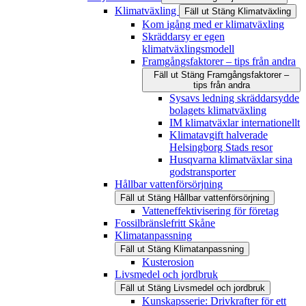
Klimatväxling
Fäll ut
Stäng
Klimatväxling
Kom igång med er klimatväxling
Skräddarsy er egen
klimatväxlingsmodell
Framgångsfaktorer – tips från andra
Fäll ut
Stäng
Framgångsfaktorer –
tips från andra
Sysavs ledning skräddarsydde
bolagets klimatväxling
IM klimatväxlar internationellt
Klimatavgift halverade
Helsingborg Stads resor
Husqvarna klimatväxlar sina
godstransporter
Hållbar vattenförsörjning
Fäll ut
Stäng
Hållbar vattenförsörjning
Vatteneffektivisering för företag
Fossilbränslefritt Skåne
Klimatanpassning
Fäll ut
Stäng
Klimatanpassning
Kusterosion
Livsmedel och jordbruk
Fäll ut
Stäng
Livsmedel och jordbruk
Kunskapsserie: Drivkrafter för ett