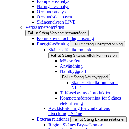
Kompetensanalys
Näringslivsanalys
Öresundsanalys
Öresundsdatabasen
Skåneanalysen LIVE
Verksamhetsområden
Fäll ut
Stäng
Verksamhetsområden
Konnektivitet och digitalisering
Energiförsörjning
Fäll ut
Stäng
Energiförsörjning
Skånes effektkommission
Fäll ut
Stäng
Skånes effektkommission
Mötesreferat
Användning
Nätutbyggnad
Fäll ut
Stäng
Nätutbyggnad
Skånes effektkommission
NET
Tillförsel av ny elproduktion
Kompetensförsörjning för Skånes
elektrifiering
Avsiktsförklaring för vindkraftens
utveckling i Skåne
Externa relationer
Fäll ut
Stäng
Externa relationer
Region Skånes Brysselkontor