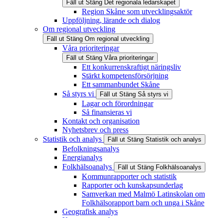
Fäll ut
Stäng
Det regionala ledarskapet
Region Skåne som utvecklingsaktör
Uppföljning, lärande och dialog
Om regional utveckling
Fäll ut
Stäng
Om regional utveckling
Våra prioriteringar
Fäll ut
Stäng
Våra prioriteringar
Ett konkurrenskraftigt näringsliv
Stärkt kompetensförsörjning
Ett sammanbundet Skåne
Så styrs vi
Fäll ut
Stäng
Så styrs vi
Lagar och förordningar
Så finansieras vi
Kontakt och organisation
Nyhetsbrev och press
Statistik och analys
Fäll ut
Stäng
Statistik och analys
Befolkningsanalys
Energianalys
Folkhälsoanalys
Fäll ut
Stäng
Folkhälsoanalys
Kommunrapporter och statistik
Rapporter och kunskapsunderlag
Samverkan med Malmö Latinskolan om
Folkhälsorapport barn och unga i Skåne
Geografisk analys