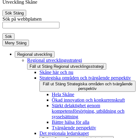
Utveckling Skåne
Sök
Stäng
Sök på webbplatsen
Sök
Meny
Stäng
Regional utveckling
Regional utvecklingsstrategi
Fäll ut
Stäng
Regional utvecklingsstrategi
Skåne här och nu
Strategiska områden och tvärgående perspektiv
Fäll ut
Stäng
Strategiska områden och tvärgående
perspektiv
Hela Skåne
Ökad innovation och konkurrenskraft
Stärkt delaktighet genom
kompetensförsörjning, utbildning och
sysselsättning
Bättre hälsa för alla
Tvärgående perspektiv
Det regionala ledarskapet