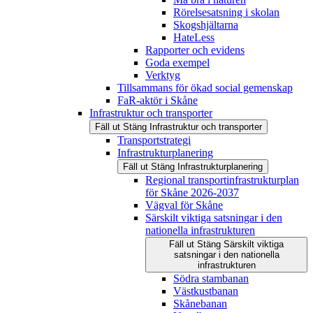
Rörelsesatsning i skolan
Skogshjältarna
HateLess
Rapporter och evidens
Goda exempel
Verktyg
Tillsammans för ökad social gemenskap
FaR-aktör i Skåne
Infrastruktur och transporter
Fäll ut
Stäng
Infrastruktur och transporter
Transportstrategi
Infrastrukturplanering
Fäll ut
Stäng
Infrastrukturplanering
Regional transportinfrastrukturplan
för Skåne 2026-2037
Vägval för Skåne
Särskilt viktiga satsningar i den
nationella infrastrukturen
Fäll ut
Stäng
Särskilt viktiga
satsningar i den nationella
infrastrukturen
Södra stambanan
Västkustbanan
Skånebanan