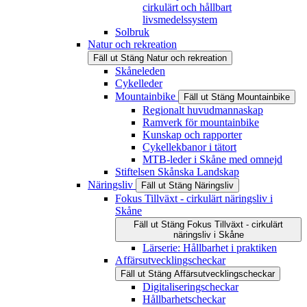
cirkulärt och hållbart
livsmedelssystem
Solbruk
Natur och rekreation
Fäll ut
Stäng
Natur och rekreation
Skåneleden
Cykelleder
Mountainbike
Fäll ut
Stäng
Mountainbike
Regionalt huvudmannaskap
Ramverk för mountainbike
Kunskap och rapporter
Cykellekbanor i tätort
MTB-leder i Skåne med omnejd
Stiftelsen Skånska Landskap
Näringsliv
Fäll ut
Stäng
Näringsliv
Fokus Tillväxt - cirkulärt näringsliv i
Skåne
Fäll ut
Stäng
Fokus Tillväxt - cirkulärt
näringsliv i Skåne
Lärserie: Hållbarhet i praktiken
Affärsutvecklingscheckar
Fäll ut
Stäng
Affärsutvecklingscheckar
Digitaliseringscheckar
Hållbarhetscheckar