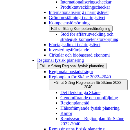
Internationaliseringscheckar
Produktutvecklingscheckar
Internationalisering i näringslivet
Grön omställning i näringslivet
Kompetensförsörjning
Fäll ut
Stäng
Kompetensförsörjning
Stöd för affärsutveckling och
strategisk kompetensförsörjning
Företagsklimat i näringslivet
Investeringsfrämjande
Cirkulär och biobaserad ekonomi
Regional fysisk planering
Fäll ut
Stäng
Regional fysisk planering
Regionala bostadsfrågor
Regionplan för Skåne 2022–2040
Fäll ut
Stäng
Regionplan för Skåne 2022–
2040
Det flerkärniga Skåne
Genomförande och uppföljning
Regionplaneråd
Hälsofrämjande fysisk planering
Kartor
Remissvar – Regionplan för Skåne
2022-2040
Remissinstans fysisk planering