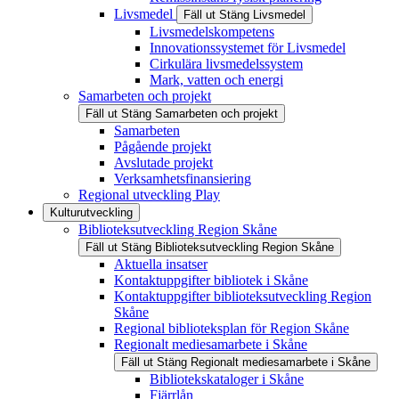
Livsmedel
Fäll ut
Stäng
Livsmedel
Livsmedelskompetens
Innovationssystemet för Livsmedel
Cirkulära livsmedelssystem
Mark, vatten och energi
Samarbeten och projekt
Fäll ut
Stäng
Samarbeten och projekt
Samarbeten
Pågående projekt
Avslutade projekt
Verksamhetsfinansiering
Regional utveckling Play
Kulturutveckling
Biblioteksutveckling Region Skåne
Fäll ut
Stäng
Biblioteksutveckling Region Skåne
Aktuella insatser
Kontaktuppgifter bibliotek i Skåne
Kontaktuppgifter biblioteksutveckling Region
Skåne
Regional biblioteksplan för Region Skåne
Regionalt mediesamarbete i Skåne
Fäll ut
Stäng
Regionalt mediesamarbete i Skåne
Bibliotekskataloger i Skåne
Fjärrlån