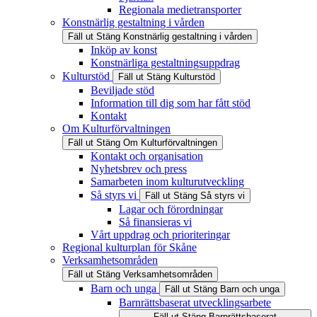
Regionala medietransporter
Konstnärlig gestaltning i vården
Fäll ut
Stäng
Konstnärlig gestaltning i vården
Inköp av konst
Konstnärliga gestaltningsuppdrag
Kulturstöd
Fäll ut
Stäng
Kulturstöd
Beviljade stöd
Information till dig som har fått stöd
Kontakt
Om Kulturförvaltningen
Fäll ut
Stäng
Om Kulturförvaltningen
Kontakt och organisation
Nyhetsbrev och press
Samarbeten inom kulturutveckling
Så styrs vi
Fäll ut
Stäng
Så styrs vi
Lagar och förordningar
Så finansieras vi
Vårt uppdrag och prioriteringar
Regional kulturplan för Skåne
Verksamhetsområden
Fäll ut
Stäng
Verksamhetsområden
Barn och unga
Fäll ut
Stäng
Barn och unga
Barnrättsbaserat utvecklingsarbete
Fäll ut
Stäng
Barnrättsbaserat