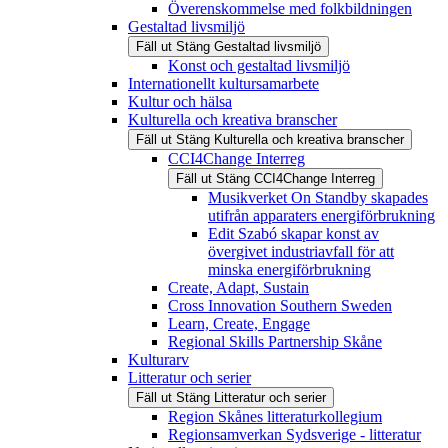
Överenskommelse med folkbildningen
Gestaltad livsmiljö
Fäll ut
Stäng
Gestaltad livsmiljö
Konst och gestaltad livsmiljö
Internationellt kultursamarbete
Kultur och hälsa
Kulturella och kreativa branscher
Fäll ut
Stäng
Kulturella och kreativa branscher
CCI4Change Interreg
Fäll ut
Stäng
CCI4Change Interreg
Musikverket On Standby skapades
utifrån apparaters energiförbrukning
Edit Szabó skapar konst av
övergivet industriavfall för att
minska energiförbrukning
Create, Adapt, Sustain
Cross Innovation Southern Sweden
Learn, Create, Engage
Regional Skills Partnership Skåne
Kulturarv
Litteratur och serier
Fäll ut
Stäng
Litteratur och serier
Region Skånes litteraturkollegium
Regionsamverkan Sydsverige - litteratur