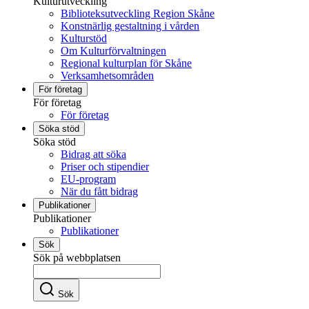
Kulturutveckling
Biblioteksutveckling Region Skåne
Konstnärlig gestaltning i vården
Kulturstöd
Om Kulturförvaltningen
Regional kulturplan för Skåne
Verksamhetsområden
För företag
För företag
För företag
Söka stöd
Söka stöd
Bidrag att söka
Priser och stipendier
EU-program
När du fått bidrag
Publikationer
Publikationer
Publikationer
Sök
Sök på webbplatsen
Sök