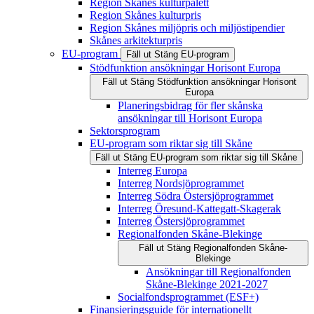
Region Skånes kulturpalett
Region Skånes kulturpris
Region Skånes miljöpris och miljöstipendier
Skånes arkitekturpris
EU-program
Fäll ut
Stäng
EU-program
Stödfunktion ansökningar Horisont Europa
Fäll ut
Stäng
Stödfunktion ansökningar Horisont
Europa
Planeringsbidrag för fler skånska
ansökningar till Horisont Europa
Sektorsprogram
EU-program som riktar sig till Skåne
Fäll ut
Stäng
EU-program som riktar sig till Skåne
Interreg Europa
Interreg Nordsjöprogrammet
Interreg Södra Östersjöprogrammet
Interreg Öresund-Kattegatt-Skagerak
Interreg Östersjöprogrammet
Regionalfonden Skåne-Blekinge
Fäll ut
Stäng
Regionalfonden Skåne-
Blekinge
Ansökningar till Regionalfonden
Skåne-Blekinge 2021-2027
Socialfondsprogrammet (ESF+)
Finansieringsguide för internationellt