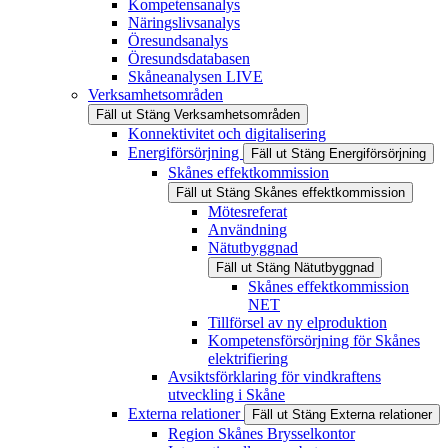
Kompetensanalys
Näringslivsanalys
Öresundsanalys
Öresundsdatabasen
Skåneanalysen LIVE
Verksamhetsområden
Fäll ut
Stäng
Verksamhetsområden
Konnektivitet och digitalisering
Energiförsörjning
Fäll ut
Stäng
Energiförsörjning
Skånes effektkommission
Fäll ut
Stäng
Skånes effektkommission
Mötesreferat
Användning
Nätutbyggnad
Fäll ut
Stäng
Nätutbyggnad
Skånes effektkommission
NET
Tillförsel av ny elproduktion
Kompetensförsörjning för Skånes
elektrifiering
Avsiktsförklaring för vindkraftens
utveckling i Skåne
Externa relationer
Fäll ut
Stäng
Externa relationer
Region Skånes Brysselkontor