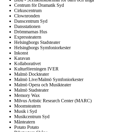
Centrum för Dramatik Syd
Cirkuscentrum
Clownronden
Danscentrum Syd
Dansstationen
Drömmarnas Hus
Expressteatern
Helsingborgs Stadsteater
Helsingborgs Symfoniorkester
Inkonst
Karavan
Kollaborativet
Kulturföreningen IVER
Malmö Dockteater
Malmö Live/Malmö Symfoniorkester
Malmö Opera och Musikteater
Malmö Stadsteater
Memory Wax
Milvus Artistic Research Center (MARC)
Moomsteatern
Musik i Syd
Musikcentrum Syd
Månteatern
Potato Potato