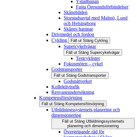
Ystadbanan
Fasta Öresundsförbindelser
Skånebilden
Storstadsavtal med Malmö, Lund
och Helsingborg
Skånes hamnar
Drivmedel och fordon
Cykling
Fäll ut
Stäng
Cykling
Supercykelvägar
Fäll ut
Stäng
Supercykelvägar
Testcyklister
Fokusmöten – cykel
Godstransporter
Fäll ut
Stäng
Godstransporter
Godsnätverket
Kollektivtrafik
Resvaneundersökning
Kompetensförsörjning
Fäll ut
Stäng
Kompetensförsörjning
Utbildningssystemets planering och
dimensionering
Fäll ut
Stäng
Utbildningssystemets
planering och dimensionering
Övergripande råd för