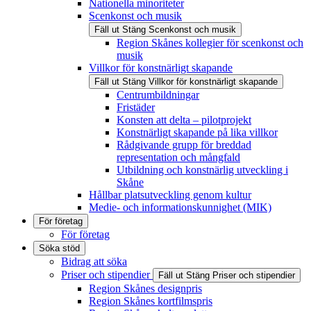
Nationella minoriteter
Scenkonst och musik
Fäll ut
Stäng
Scenkonst och musik
Region Skånes kollegier för scenkonst och
musik
Villkor för konstnärligt skapande
Fäll ut
Stäng
Villkor för konstnärligt skapande
Centrumbildningar
Fristäder
Konsten att delta – pilotprojekt
Konstnärligt skapande på lika villkor
Rådgivande grupp för breddad
representation och mångfald
Utbildning och konstnärlig utveckling i
Skåne
Hållbar platsutveckling genom kultur
Medie- och informationskunnighet (MIK)
För företag
För företag
Söka stöd
Bidrag att söka
Priser och stipendier
Fäll ut
Stäng
Priser och stipendier
Region Skånes designpris
Region Skånes kortfilmspris