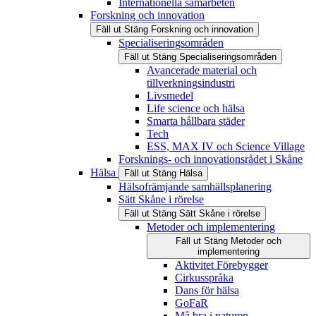
Internationella samarbeten
Forskning och innovation
Fäll ut
Stäng
Forskning och innovation
Specialiseringsområden
Fäll ut
Stäng
Specialiseringsområden
Avancerade material och
tillverkningsindustri
Livsmedel
Life science och hälsa
Smarta hållbara städer
Tech
ESS, MAX IV och Science Village
Forsknings- och innovationsrådet i Skåne
Hälsa
Fäll ut
Stäng
Hälsa
Hälsofrämjande samhällsplanering
Sätt Skåne i rörelse
Fäll ut
Stäng
Sätt Skåne i rörelse
Metoder och implementering
Fäll ut
Stäng
Metoder och
implementering
Aktivitet Förebygger
Cirkusspråka
Dans för hälsa
GoFaR
Må bra i naturen