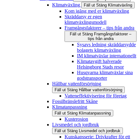
Klimatväxling
Fäll ut
Stäng
Klimatväxling
Kom igång med er klimatväxling
Skräddarsy er egen
klimatväxlingsmodell
Framgångsfaktorer – tips från andra
Fäll ut
Stäng
Framgångsfaktorer –
tips från andra
Sysavs ledning skräddarsydde
bolagets klimatväxling
IM klimatväxlar internationellt
Klimatavgift halverade
Helsingborg Stads resor
Husqvarna klimatväxlar sina
godstransporter
Hållbar vattenförsörjning
Fäll ut
Stäng
Hållbar vattenförsörjning
Vatteneffektivisering för företag
Fossilbränslefritt Skåne
Klimatanpassning
Fäll ut
Stäng
Klimatanpassning
Kusterosion
Livsmedel och jordbruk
Fäll ut
Stäng
Livsmedel och jordbruk
Kunskapsserie: Drivkrafter för ett