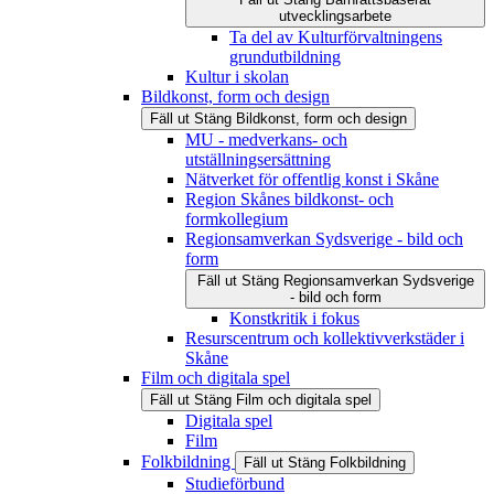
utvecklingsarbete
Ta del av Kulturförvaltningens
grundutbildning
Kultur i skolan
Bildkonst, form och design
Fäll ut
Stäng
Bildkonst, form och design
MU - medverkans- och
utställningsersättning
Nätverket för offentlig konst i Skåne
Region Skånes bildkonst- och
formkollegium
Regionsamverkan Sydsverige - bild och
form
Fäll ut
Stäng
Regionsamverkan Sydsverige
- bild och form
Konstkritik i fokus
Resurscentrum och kollektivverkstäder i
Skåne
Film och digitala spel
Fäll ut
Stäng
Film och digitala spel
Digitala spel
Film
Folkbildning
Fäll ut
Stäng
Folkbildning
Studieförbund