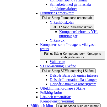
kompetensbehov i Skåne
Samarbete med gymnasiala
utbildningsaktörer
Framtidens arbetskraft
Fäll ut
Stäng
Framtidens arbetskraft
Yrkeshögskolan
Fäll ut
Stäng
Yrkeshögskolan
Kompetensbehov av YH-
utbildningar
Yrkesvux
Kompetens som företagens viktigaste
resurs
Fäll ut
Stäng
Kompetens som företagens
viktigaste resurs
Validering
STEM-satsning i Skåne
Fäll ut
Stäng
STEM-satsning i Skåne
Delspår Barn och ungas intresse
Delspår Internationella talanger
Delspår Attraktiva arbetsgivare
Utbildningsanordnare i Skåne
Folkhögskolor
Lär- och tematräffar:
Kompetensförsörjning
Miljö och klimat
Fäll ut
Stäng
Miljö och klimat