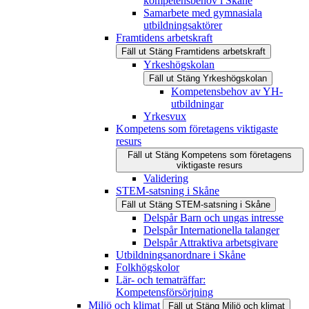
kompetensbehov i Skåne
Samarbete med gymnasiala
utbildningsaktörer
Framtidens arbetskraft
Fäll ut
Stäng
Framtidens arbetskraft
Yrkeshögskolan
Fäll ut
Stäng
Yrkeshögskolan
Kompetensbehov av YH-
utbildningar
Yrkesvux
Kompetens som företagens viktigaste
resurs
Fäll ut
Stäng
Kompetens som företagens
viktigaste resurs
Validering
STEM-satsning i Skåne
Fäll ut
Stäng
STEM-satsning i Skåne
Delspår Barn och ungas intresse
Delspår Internationella talanger
Delspår Attraktiva arbetsgivare
Utbildningsanordnare i Skåne
Folkhögskolor
Lär- och tematräffar:
Kompetensförsörjning
Miljö och klimat
Fäll ut
Stäng
Miljö och klimat