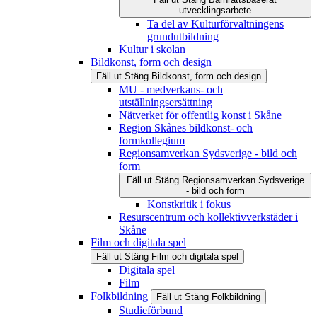
utvecklingsarbete
Ta del av Kulturförvaltningens
grundutbildning
Kultur i skolan
Bildkonst, form och design
Fäll ut
Stäng
Bildkonst, form och design
MU - medverkans- och
utställningsersättning
Nätverket för offentlig konst i Skåne
Region Skånes bildkonst- och
formkollegium
Regionsamverkan Sydsverige - bild och
form
Fäll ut
Stäng
Regionsamverkan Sydsverige
- bild och form
Konstkritik i fokus
Resurscentrum och kollektivverkstäder i
Skåne
Film och digitala spel
Fäll ut
Stäng
Film och digitala spel
Digitala spel
Film
Folkbildning
Fäll ut
Stäng
Folkbildning
Studieförbund