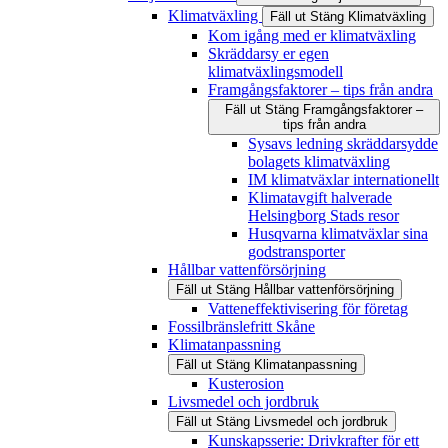
Klimatväxling
Fäll ut
Stäng
Klimatväxling
Kom igång med er klimatväxling
Skräddarsy er egen
klimatväxlingsmodell
Framgångsfaktorer – tips från andra
Fäll ut
Stäng
Framgångsfaktorer –
tips från andra
Sysavs ledning skräddarsydde
bolagets klimatväxling
IM klimatväxlar internationellt
Klimatavgift halverade
Helsingborg Stads resor
Husqvarna klimatväxlar sina
godstransporter
Hållbar vattenförsörjning
Fäll ut
Stäng
Hållbar vattenförsörjning
Vatteneffektivisering för företag
Fossilbränslefritt Skåne
Klimatanpassning
Fäll ut
Stäng
Klimatanpassning
Kusterosion
Livsmedel och jordbruk
Fäll ut
Stäng
Livsmedel och jordbruk
Kunskapsserie: Drivkrafter för ett