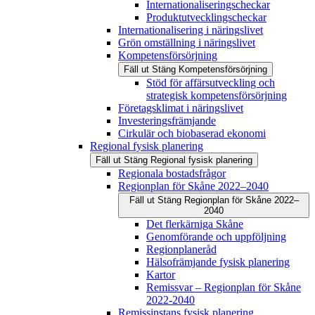
Internationaliseringscheckar
Produktutvecklingscheckar
Internationalisering i näringslivet
Grön omställning i näringslivet
Kompetensförsörjning
Fäll ut
Stäng
Kompetensförsörjning
Stöd för affärsutveckling och
strategisk kompetensförsörjning
Företagsklimat i näringslivet
Investeringsfrämjande
Cirkulär och biobaserad ekonomi
Regional fysisk planering
Fäll ut
Stäng
Regional fysisk planering
Regionala bostadsfrågor
Regionplan för Skåne 2022–2040
Fäll ut
Stäng
Regionplan för Skåne 2022–
2040
Det flerkärniga Skåne
Genomförande och uppföljning
Regionplaneråd
Hälsofrämjande fysisk planering
Kartor
Remissvar – Regionplan för Skåne
2022-2040
Remissinstans fysisk planering