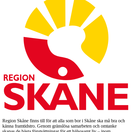
Region Skåne finns till för att alla som bor i Skåne ska må bra och
känna framtidstro. Genom gränslösa samarbeten och omtanke
skapas de bästa förutsättningar för ett hälsosamt liv – inom