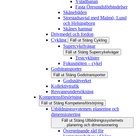
Ystadbanan
Fasta Öresundsförbindelser
Skånebilden
Storstadsavtal med Malmö, Lund
och Helsingborg
Skånes hamnar
Drivmedel och fordon
Cykling
Fäll ut
Stäng
Cykling
Supercykelvägar
Fäll ut
Stäng
Supercykelvägar
Testcyklister
Fokusmöten – cykel
Godstransporter
Fäll ut
Stäng
Godstransporter
Godsnätverket
Kollektivtrafik
Resvaneundersökning
Kompetensförsörjning
Fäll ut
Stäng
Kompetensförsörjning
Utbildningssystemets planering och
dimensionering
Fäll ut
Stäng
Utbildningssystemets
planering och dimensionering
Övergripande råd för