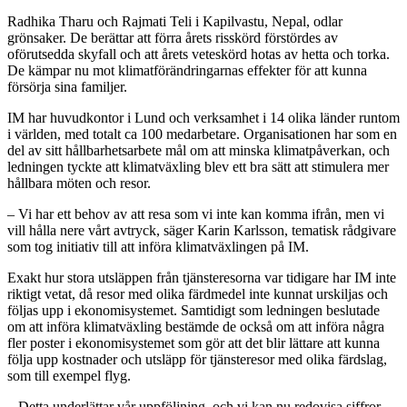
Radhika Tharu och Rajmati Teli i Kapilvastu, Nepal, odlar
grönsaker. De berättar att förra årets risskörd förstördes av
oförutsedda skyfall och att årets veteskörd hotas av hetta och torka.
De kämpar nu mot klimatförändringarnas effekter för att kunna
försörja sina familjer.
IM har huvudkontor i Lund och verksamhet i 14 olika länder runtom
i världen, med totalt ca 100 medarbetare. Organisationen har som en
del av sitt hållbarhetsarbete mål om att minska klimatpåverkan, och
ledningen tyckte att klimatväxling blev ett bra sätt att stimulera mer
hållbara möten och resor.
– Vi har ett behov av att resa som vi inte kan komma ifrån, men vi
vill hålla nere vårt avtryck, säger Karin Karlsson, tematisk rådgivare
som tog initiativ till att införa klimatväxlingen på IM.
Exakt hur stora utsläppen från tjänsteresorna var tidigare har IM inte
riktigt vetat, då resor med olika färdmedel inte kunnat urskiljas och
följas upp i ekonomisystemet. Samtidigt som ledningen beslutade
om att införa klimatväxling bestämde de också om att införa några
fler poster i ekonomisystemet som gör att det blir lättare att kunna
följa upp kostnader och utsläpp för tjänsteresor med olika färdslag,
som till exempel flyg.
– Detta underlättar vår uppföljning, och vi kan nu redovisa siffror