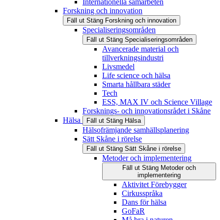
Internationella samarbeten
Forskning och innovation
Fäll ut
Stäng
Forskning och innovation
Specialiseringsområden
Fäll ut
Stäng
Specialiseringsområden
Avancerade material och
tillverkningsindustri
Livsmedel
Life science och hälsa
Smarta hållbara städer
Tech
ESS, MAX IV och Science Village
Forsknings- och innovationsrådet i Skåne
Hälsa
Fäll ut
Stäng
Hälsa
Hälsofrämjande samhällsplanering
Sätt Skåne i rörelse
Fäll ut
Stäng
Sätt Skåne i rörelse
Metoder och implementering
Fäll ut
Stäng
Metoder och
implementering
Aktivitet Förebygger
Cirkusspråka
Dans för hälsa
GoFaR
Må bra i naturen