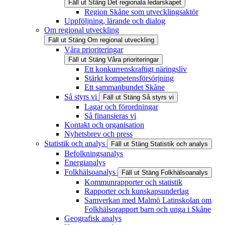
Fäll ut
Stäng
Det regionala ledarskapet
Region Skåne som utvecklingsaktör
Uppföljning, lärande och dialog
Om regional utveckling
Fäll ut
Stäng
Om regional utveckling
Våra prioriteringar
Fäll ut
Stäng
Våra prioriteringar
Ett konkurrenskraftigt näringsliv
Stärkt kompetensförsörjning
Ett sammanbundet Skåne
Så styrs vi
Fäll ut
Stäng
Så styrs vi
Lagar och förordningar
Så finansieras vi
Kontakt och organisation
Nyhetsbrev och press
Statistik och analys
Fäll ut
Stäng
Statistik och analys
Befolkningsanalys
Energianalys
Folkhälsoanalys
Fäll ut
Stäng
Folkhälsoanalys
Kommunrapporter och statistik
Rapporter och kunskapsunderlag
Samverkan med Malmö Latinskolan om
Folkhälsorapport barn och unga i Skåne
Geografisk analys