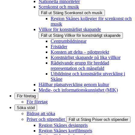
Nationella minoriteter
Scenkonst och musik
Fäll ut
Stäng
Scenkonst och musik
Region Skånes kollegier för scenkonst och
musik
Villkor för konstnärligt skapande
Fäll ut
Stäng
Villkor för konstnärligt skapande
Centrumbildningar
Fristäder
Konsten att delta – pilotprojekt
Konstnärligt skapande på lika villkor
Rådgivande grupp för breddad
representation och mångfald
Utbildning och konstnärlig utveckling i
Skåne
Hållbar platsutveckling genom kultur
Medie- och informationskunnighet (MIK)
För företag
För företag
Söka stöd
Bidrag att söka
Priser och stipendier
Fäll ut
Stäng
Priser och stipendier
Region Skånes designpris
Region Skånes kortfilmspris