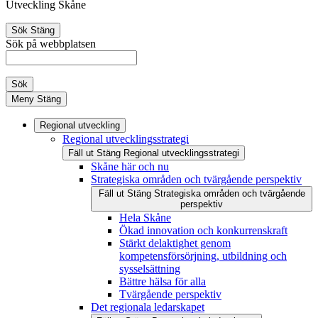
Utveckling Skåne
Sök
Stäng
Sök på webbplatsen
Sök
Meny
Stäng
Regional utveckling
Regional utvecklingsstrategi
Fäll ut
Stäng
Regional utvecklingsstrategi
Skåne här och nu
Strategiska områden och tvärgående perspektiv
Fäll ut
Stäng
Strategiska områden och tvärgående
perspektiv
Hela Skåne
Ökad innovation och konkurrenskraft
Stärkt delaktighet genom
kompetensförsörjning, utbildning och
sysselsättning
Bättre hälsa för alla
Tvärgående perspektiv
Det regionala ledarskapet