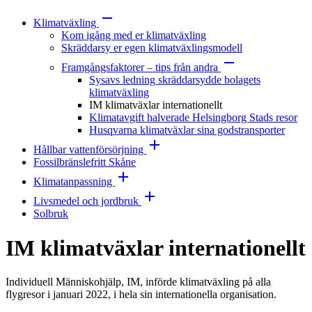
Klimatväxling
Kom igång med er klimatväxling
Skräddarsy er egen klimatväxlingsmodell
Framgångsfaktorer – tips från andra
Sysavs ledning skräddarsydde bolagets
klimatväxling
IM klimatväxlar internationellt
Klimatavgift halverade Helsingborg Stads resor
Husqvarna klimatväxlar sina godstransporter
Hållbar vattenförsörjning
Fossilbränslefritt Skåne
Klimatanpassning
Livsmedel och jordbruk
Solbruk
IM klimatväxlar internationellt
Individuell Människohjälp, IM, införde klimatväxling på alla
flygresor i januari 2022, i hela sin internationella organisation.