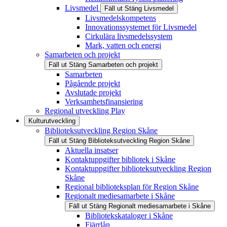
Livsmedel
Fäll ut
Stäng
Livsmedel
Livsmedelskompetens
Innovationssystemet för Livsmedel
Cirkulära livsmedelssystem
Mark, vatten och energi
Samarbeten och projekt
Fäll ut
Stäng
Samarbeten och projekt
Samarbeten
Pågående projekt
Avslutade projekt
Verksamhetsfinansiering
Regional utveckling Play
Kulturutveckling
Biblioteksutveckling Region Skåne
Fäll ut
Stäng
Biblioteksutveckling Region Skåne
Aktuella insatser
Kontaktuppgifter bibliotek i Skåne
Kontaktuppgifter biblioteksutveckling Region
Skåne
Regional biblioteksplan för Region Skåne
Regionalt mediesamarbete i Skåne
Fäll ut
Stäng
Regionalt mediesamarbete i Skåne
Bibliotekskataloger i Skåne
Fjärrlån