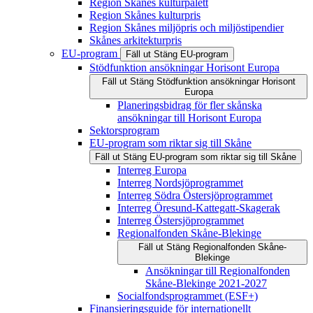
Region Skånes kulturpalett
Region Skånes kulturpris
Region Skånes miljöpris och miljöstipendier
Skånes arkitekturpris
EU-program
Fäll ut
Stäng
EU-program
Stödfunktion ansökningar Horisont Europa
Fäll ut
Stäng
Stödfunktion ansökningar Horisont
Europa
Planeringsbidrag för fler skånska
ansökningar till Horisont Europa
Sektorsprogram
EU-program som riktar sig till Skåne
Fäll ut
Stäng
EU-program som riktar sig till Skåne
Interreg Europa
Interreg Nordsjöprogrammet
Interreg Södra Östersjöprogrammet
Interreg Öresund-Kattegatt-Skagerak
Interreg Östersjöprogrammet
Regionalfonden Skåne-Blekinge
Fäll ut
Stäng
Regionalfonden Skåne-
Blekinge
Ansökningar till Regionalfonden
Skåne-Blekinge 2021-2027
Socialfondsprogrammet (ESF+)
Finansieringsguide för internationellt