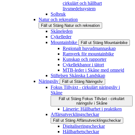
cirkulärt och hållbart
livsmedelssystem
Solbruk
Natur och rekreation
Fäll ut
Stäng
Natur och rekreation
Skåneleden
Cykelleder
Mountainbike
Fäll ut
Stäng
Mountainbike
Regionalt huvudmannaskap
Ramverk för mountainbike
Kunskap och rapporter
Cykellekbanor i tätort
MTB-leder i Skåne med omnejd
Stiftelsen Skånska Landskap
Näringsliv
Fäll ut
Stäng
Näringsliv
Fokus Tillväxt - cirkulärt näringsliv i
Skåne
Fäll ut
Stäng
Fokus Tillväxt - cirkulärt
näringsliv i Skåne
Lärserie: Hållbarhet i praktiken
Affärsutvecklingscheckar
Fäll ut
Stäng
Affärsutvecklingscheckar
Digitaliseringscheckar
Hållbarhetscheckar