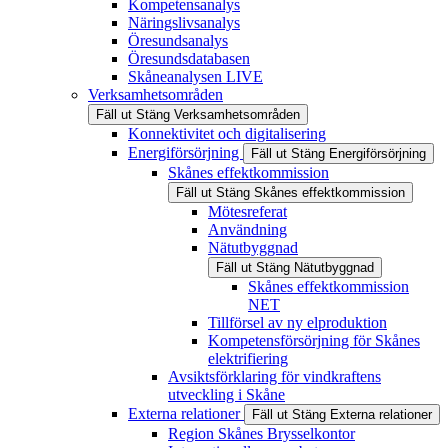
Kompetensanalys
Näringslivsanalys
Öresundsanalys
Öresundsdatabasen
Skåneanalysen LIVE
Verksamhetsområden
Fäll ut
Stäng
Verksamhetsområden
Konnektivitet och digitalisering
Energiförsörjning
Fäll ut
Stäng
Energiförsörjning
Skånes effektkommission
Fäll ut
Stäng
Skånes effektkommission
Mötesreferat
Användning
Nätutbyggnad
Fäll ut
Stäng
Nätutbyggnad
Skånes effektkommission
NET
Tillförsel av ny elproduktion
Kompetensförsörjning för Skånes
elektrifiering
Avsiktsförklaring för vindkraftens
utveckling i Skåne
Externa relationer
Fäll ut
Stäng
Externa relationer
Region Skånes Brysselkontor