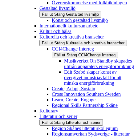
Överenskommelse med folkbildningen
Gestaltad livsmiljö
Fäll ut
Stäng
Gestaltad livsmiljö
Konst och gestaltad livsmiljö
Internationellt kultursamarbete
Kultur och hälsa
Kulturella och kreativa branscher
Fäll ut
Stäng
Kulturella och kreativa branscher
CCI4Change Interreg
Fäll ut
Stäng
CCI4Change Interreg
Musikverket On Standby skapades
utifrån apparaters energiförbrukning
Edit Szabó skapar konst av
övergivet industriavfall för att
minska energiförbrukning
Create, Adapt, Sustain
Cross Innovation Southern Sweden
Learn, Create, Engage
Regional Skills Partnership Skåne
Kulturarv
Litteratur och serier
Fäll ut
Stäng
Litteratur och serier
Region Skånes litteraturkollegium
Regionsamverkan Sydsverige - litteratur