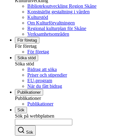
Kulturutveckling
Biblioteksutveckling Region Skåne
Konstnärlig gestaltning i vården
Kulturstöd
Om Kulturförvaltningen
Regional kulturplan för Skåne
Verksamhetsområden
För företag
För företag
För företag
Söka stöd
Söka stöd
Bidrag att söka
Priser och stipendier
EU-program
När du fått bidrag
Publikationer
Publikationer
Publikationer
Sök
Sök på webbplatsen
Sök