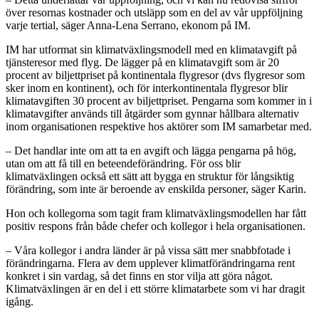
över resornas kostnader och utsläpp som en del av vår uppföljning
varje tertial, säger Anna-Lena Serrano, ekonom på IM.
IM har utformat sin klimatväxlingsmodell med en klimatavgift på
tjänsteresor med flyg. De lägger på en klimatavgift som är 20
procent av biljettpriset på kontinentala flygresor (dvs flygresor som
sker inom en kontinent), och för interkontinentala flygresor blir
klimatavgiften 30 procent av biljettpriset. Pengarna som kommer in i
klimatavgifter används till åtgärder som gynnar hållbara alternativ
inom organisationen respektive hos aktörer som IM samarbetar med.
– Det handlar inte om att ta en avgift och lägga pengarna på hög,
utan om att få till en beteendeförändring. För oss blir
klimatväxlingen också ett sätt att bygga en struktur för långsiktig
förändring, som inte är beroende av enskilda personer, säger Karin.
Hon och kollegorna som tagit fram klimatväxlingsmodellen har fått
positiv respons från både chefer och kollegor i hela organisationen.
– Våra kollegor i andra länder är på vissa sätt mer snabbfotade i
förändringarna. Flera av dem upplever klimatförändringarna rent
konkret i sin vardag, så det finns en stor vilja att göra något.
Klimatväxlingen är en del i ett större klimatarbete som vi har dragit
igång.