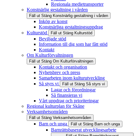
Regionala medietransporter
Konstnärlig gestaltning i vården
Fäll ut
Stäng
Konstnärlig gestaltning i vården
Inköp av konst
Konstnärliga gestaltningsuppdrag
Kulturstöd
Fäll ut
Stäng
Kulturstöd
Beviljade stöd
Information till dig som har fått stöd
Kontakt
Om Kulturförvaltningen
Fäll ut
Stäng
Om Kulturförvaltningen
Kontakt och organisation
Nyhetsbrev och press
Samarbeten inom kulturutveckling
Så styrs vi
Fäll ut
Stäng
Så styrs vi
Lagar och förordningar
Så finansieras vi
Vårt uppdrag och prioriteringar
Regional kulturplan för Skåne
Verksamhetsområden
Fäll ut
Stäng
Verksamhetsområden
Barn och unga
Fäll ut
Stäng
Barn och unga
Barnrättsbaserat utvecklingsarbete
Fäll ut
Stäng
Barnrättsbaserat