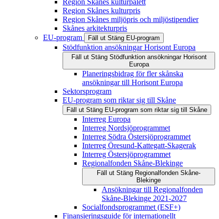
Region Skånes kulturpalett
Region Skånes kulturpris
Region Skånes miljöpris och miljöstipendier
Skånes arkitekturpris
EU-program
Fäll ut
Stäng
EU-program
Stödfunktion ansökningar Horisont Europa
Fäll ut
Stäng
Stödfunktion ansökningar Horisont
Europa
Planeringsbidrag för fler skånska
ansökningar till Horisont Europa
Sektorsprogram
EU-program som riktar sig till Skåne
Fäll ut
Stäng
EU-program som riktar sig till Skåne
Interreg Europa
Interreg Nordsjöprogrammet
Interreg Södra Östersjöprogrammet
Interreg Öresund-Kattegatt-Skagerak
Interreg Östersjöprogrammet
Regionalfonden Skåne-Blekinge
Fäll ut
Stäng
Regionalfonden Skåne-
Blekinge
Ansökningar till Regionalfonden
Skåne-Blekinge 2021-2027
Socialfondsprogrammet (ESF+)
Finansieringsguide för internationellt