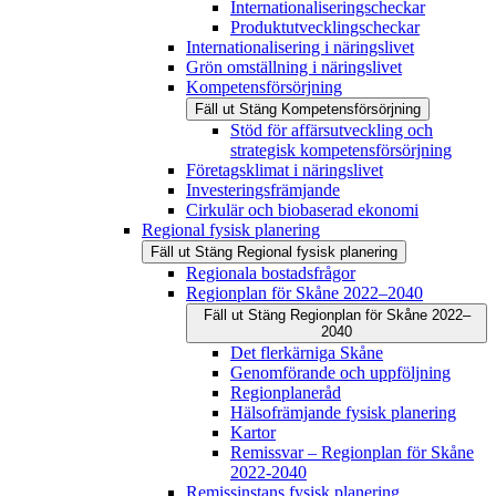
Internationaliseringscheckar
Produktutvecklingscheckar
Internationalisering i näringslivet
Grön omställning i näringslivet
Kompetensförsörjning
Fäll ut
Stäng
Kompetensförsörjning
Stöd för affärsutveckling och
strategisk kompetensförsörjning
Företagsklimat i näringslivet
Investeringsfrämjande
Cirkulär och biobaserad ekonomi
Regional fysisk planering
Fäll ut
Stäng
Regional fysisk planering
Regionala bostadsfrågor
Regionplan för Skåne 2022–2040
Fäll ut
Stäng
Regionplan för Skåne 2022–
2040
Det flerkärniga Skåne
Genomförande och uppföljning
Regionplaneråd
Hälsofrämjande fysisk planering
Kartor
Remissvar – Regionplan för Skåne
2022-2040
Remissinstans fysisk planering