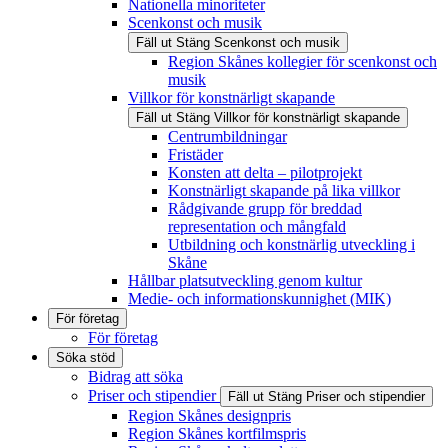
Nationella minoriteter
Scenkonst och musik
Fäll ut
Stäng
Scenkonst och musik
Region Skånes kollegier för scenkonst och
musik
Villkor för konstnärligt skapande
Fäll ut
Stäng
Villkor för konstnärligt skapande
Centrumbildningar
Fristäder
Konsten att delta – pilotprojekt
Konstnärligt skapande på lika villkor
Rådgivande grupp för breddad
representation och mångfald
Utbildning och konstnärlig utveckling i
Skåne
Hållbar platsutveckling genom kultur
Medie- och informationskunnighet (MIK)
För företag
För företag
Söka stöd
Bidrag att söka
Priser och stipendier
Fäll ut
Stäng
Priser och stipendier
Region Skånes designpris
Region Skånes kortfilmspris