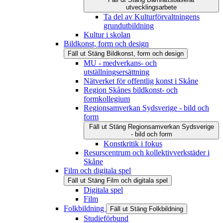
utvecklingsarbete
Ta del av Kulturförvaltningens
grundutbildning
Kultur i skolan
Bildkonst, form och design
Fäll ut
Stäng
Bildkonst, form och design
MU - medverkans- och
utställningsersättning
Nätverket för offentlig konst i Skåne
Region Skånes bildkonst- och
formkollegium
Regionsamverkan Sydsverige - bild och
form
Fäll ut
Stäng
Regionsamverkan Sydsverige
- bild och form
Konstkritik i fokus
Resurscentrum och kollektivverkstäder i
Skåne
Film och digitala spel
Fäll ut
Stäng
Film och digitala spel
Digitala spel
Film
Folkbildning
Fäll ut
Stäng
Folkbildning
Studieförbund