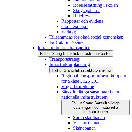
Rörelsesatsning i skolan
Skogshjältarna
HateLess
Rapporter och evidens
Goda exempel
Verktyg
Tillsammans för ökad social gemenskap
FaR-aktör i Skåne
Infrastruktur och transporter
Fäll ut
Stäng
Infrastruktur och transporter
Transportstrategi
Infrastrukturplanering
Fäll ut
Stäng
Infrastrukturplanering
Regional transportinfrastrukturplan
för Skåne 2026-2037
Vägval för Skåne
Särskilt viktiga satsningar i den
nationella infrastrukturen
Fäll ut
Stäng
Särskilt viktiga
satsningar i den nationella
infrastrukturen
Södra stambanan
Västkustbanan
Skånebanan