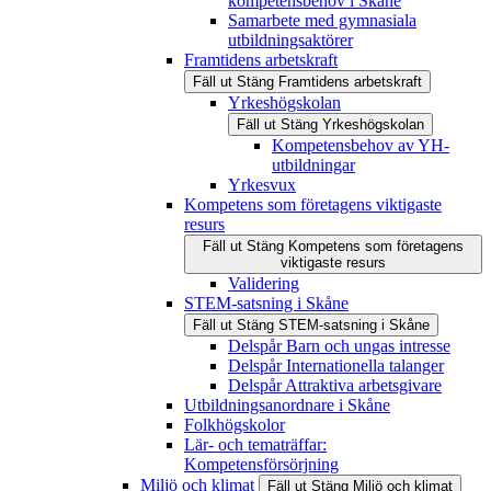
kompetensbehov i Skåne
Samarbete med gymnasiala
utbildningsaktörer
Framtidens arbetskraft
Fäll ut
Stäng
Framtidens arbetskraft
Yrkeshögskolan
Fäll ut
Stäng
Yrkeshögskolan
Kompetensbehov av YH-
utbildningar
Yrkesvux
Kompetens som företagens viktigaste
resurs
Fäll ut
Stäng
Kompetens som företagens
viktigaste resurs
Validering
STEM-satsning i Skåne
Fäll ut
Stäng
STEM-satsning i Skåne
Delspår Barn och ungas intresse
Delspår Internationella talanger
Delspår Attraktiva arbetsgivare
Utbildningsanordnare i Skåne
Folkhögskolor
Lär- och tematräffar:
Kompetensförsörjning
Miljö och klimat
Fäll ut
Stäng
Miljö och klimat