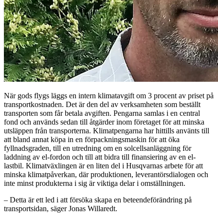
När gods flygs läggs en intern klimatavgift om 3 procent av priset på
transportkostnaden. Det är den del av verksamheten som beställt
transporten som får betala avgiften. Pengarna samlas i en central
fond och används sedan till åtgärder inom företaget för att minska
utsläppen från transporterna. Klimatpengarna har hittills använts till
att bland annat köpa in en förpackningsmaskin för att öka
fyllnadsgraden, till en utredning om en solcellsanläggning för
laddning av el-fordon och till att bidra till finansiering av en el-
lastbil. Klimatväxlingen är en liten del i Husqvarnas arbete för att
minska klimatpåverkan, där produktionen, leverantörsdialogen och
inte minst produkterna i sig är viktiga delar i omställningen.
– Detta är ett led i att försöka skapa en beteendeförändring på
transportsidan, säger Jonas Willaredt.