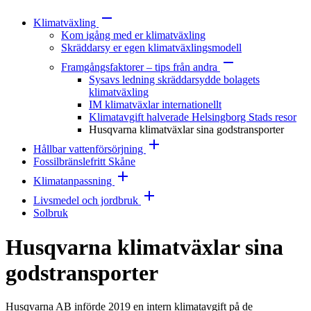
Klimatväxling
Kom igång med er klimatväxling
Skräddarsy er egen klimatväxlingsmodell
Framgångsfaktorer – tips från andra
Sysavs ledning skräddarsydde bolagets
klimatväxling
IM klimatväxlar internationellt
Klimatavgift halverade Helsingborg Stads resor
Husqvarna klimatväxlar sina godstransporter
Hållbar vattenförsörjning
Fossilbränslefritt Skåne
Klimatanpassning
Livsmedel och jordbruk
Solbruk
Husqvarna klimatväxlar sina
godstransporter
Husqvarna AB införde 2019 en intern klimatavgift på de