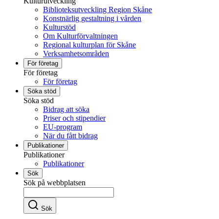
Kulturutveckling
Biblioteksutveckling Region Skåne
Konstnärlig gestaltning i vården
Kulturstöd
Om Kulturförvaltningen
Regional kulturplan för Skåne
Verksamhetsområden
För företag
För företag
För företag
Söka stöd
Söka stöd
Bidrag att söka
Priser och stipendier
EU-program
När du fått bidrag
Publikationer
Publikationer
Publikationer
Sök
Sök på webbplatsen
Sök