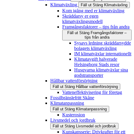
Klimatväxling
Fäll ut
Stäng
Klimatväxling
Kom igång med er klimatväxling
Skräddarsy er egen
klimatväxlingsmodell
Framgångsfaktorer – tips från andra
Fäll ut
Stäng
Framgångsfaktorer –
tips från andra
Sysavs ledning skräddarsydde
bolagets klimatväxling
IM klimatväxlar internationellt
Klimatavgift halverade
Helsingborg Stads resor
Husqvarna klimatväxlar sina
godstransporter
Hållbar vattenförsörjning
Fäll ut
Stäng
Hållbar vattenförsörjning
Vatteneffektivisering för företag
Fossilbränslefritt Skåne
Klimatanpassning
Fäll ut
Stäng
Klimatanpassning
Kusterosion
Livsmedel och jordbruk
Fäll ut
Stäng
Livsmedel och jordbruk
Kunskapsserie: Drivkrafter för ett