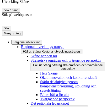
Utveckling Skåne
Sök
Stäng
Sök på webbplatsen
Sök
Meny
Stäng
Regional utveckling
Regional utvecklingsstrategi
Fäll ut
Stäng
Regional utvecklingsstrategi
Skåne här och nu
Strategiska områden och tvärgående perspektiv
Fäll ut
Stäng
Strategiska områden och tvärgående
perspektiv
Hela Skåne
Ökad innovation och konkurrenskraft
Stärkt delaktighet genom
kompetensförsörjning, utbildning och
sysselsättning
Bättre hälsa för alla
Tvärgående perspektiv
Det regionala ledarskapet