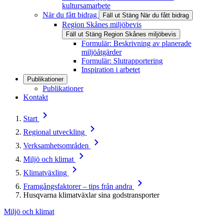
kultursamarbete
När du fått bidrag
Fäll ut
Stäng
När du fått bidrag
Region Skånes miljöbevis
Fäll ut
Stäng
Region Skånes miljöbevis
Formulär: Beskrivning av planerade
miljöåtgärder
Formulär: Slutrapportering
Inspiration i arbetet
Publikationer
Publikationer
Kontakt
Start
Regional utveckling
Verksamhetsområden
Miljö och klimat
Klimatväxling
Framgångsfaktorer – tips från andra
Husqvarna klimatväxlar sina godstransporter
Miljö och klimat