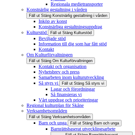
Regionala medietransporter
Konstnärlig gestaltning i vården
Fäll ut
Stäng
Konstnärlig gestaltning i vården
Inköp av konst
Konstnärliga gestaltningsuppdrag
Kulturstöd
Fäll ut
Stäng
Kulturstöd
Beviljade stöd
Information till dig som har fått stöd
Kontakt
Om Kulturförvaltningen
Fäll ut
Stäng
Om Kulturförvaltningen
Kontakt och organisation
Nyhetsbrev och press
Samarbeten inom kulturutveckling
Så styrs vi
Fäll ut
Stäng
Så styrs vi
Lagar och förordningar
Så finansieras vi
Vårt uppdrag och prioriteringar
Regional kulturplan för Skåne
Verksamhetsområden
Fäll ut
Stäng
Verksamhetsområden
Barn och unga
Fäll ut
Stäng
Barn och unga
Barnrättsbaserat utvecklingsarbete
Fäll ut
Stäng
Barnrättsbaserat