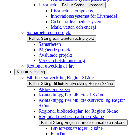
Livsmedel
Fäll ut
Stäng
Livsmedel
Livsmedelskompetens
Innovationssystemet för Livsmedel
Cirkulära livsmedelssystem
Mark, vatten och energi
Samarbeten och projekt
Fäll ut
Stäng
Samarbeten och projekt
Samarbeten
Pågående projekt
Avslutade projekt
Verksamhetsfinansiering
Regional utveckling Play
Kulturutveckling
Biblioteksutveckling Region Skåne
Fäll ut
Stäng
Biblioteksutveckling Region Skåne
Aktuella insatser
Kontaktuppgifter bibliotek i Skåne
Kontaktuppgifter biblioteksutveckling Region
Skåne
Regional biblioteksplan för Region Skåne
Regionalt mediesamarbete i Skåne
Fäll ut
Stäng
Regionalt mediesamarbete i Skåne
Bibliotekskataloger i Skåne
Fjärrlån