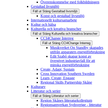
Överenskommelse med folkbildningen
Gestaltad livsmiljö
Fäll ut
Stäng
Gestaltad livsmiljö
Konst och gestaltad livsmiljö
Internationellt kultursamarbete
Kultur och hälsa
Kulturella och kreativa branscher
Fäll ut
Stäng
Kulturella och kreativa branscher
CCI4Change Interreg
Fäll ut
Stäng
CCI4Change Interreg
Musikverket On Standby skapades
utifrån apparaters energiförbrukning
Edit Szabó skapar konst av
övergivet industriavfall för att
minska energiförbrukning
Create, Adapt, Sustain
Cross Innovation Southern Sweden
Learn, Create, Engage
Regional Skills Partnership Skåne
Kulturarv
Litteratur och serier
Fäll ut
Stäng
Litteratur och serier
Region Skånes litteraturkollegium
Regionsamverkan Sydsverige - litteratur