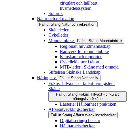
cirkulärt och hållbart
livsmedelssystem
Solbruk
Natur och rekreation
Fäll ut
Stäng
Natur och rekreation
Skåneleden
Cykelleder
Mountainbike
Fäll ut
Stäng
Mountainbike
Regionalt huvudmannaskap
Ramverk för mountainbike
Kunskap och rapporter
Cykellekbanor i tätort
MTB-leder i Skåne med omnejd
Stiftelsen Skånska Landskap
Näringsliv
Fäll ut
Stäng
Näringsliv
Fokus Tillväxt - cirkulärt näringsliv i
Skåne
Fäll ut
Stäng
Fokus Tillväxt - cirkulärt
näringsliv i Skåne
Lärserie: Hållbarhet i praktiken
Affärsutvecklingscheckar
Fäll ut
Stäng
Affärsutvecklingscheckar
Digitaliseringscheckar
Hållbarhetscheckar