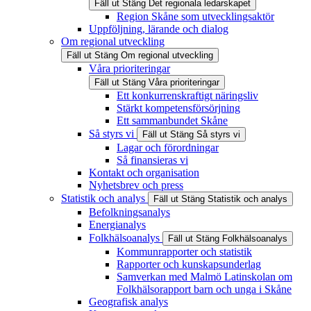
Fäll ut
Stäng
Det regionala ledarskapet
Region Skåne som utvecklingsaktör
Uppföljning, lärande och dialog
Om regional utveckling
Fäll ut
Stäng
Om regional utveckling
Våra prioriteringar
Fäll ut
Stäng
Våra prioriteringar
Ett konkurrenskraftigt näringsliv
Stärkt kompetensförsörjning
Ett sammanbundet Skåne
Så styrs vi
Fäll ut
Stäng
Så styrs vi
Lagar och förordningar
Så finansieras vi
Kontakt och organisation
Nyhetsbrev och press
Statistik och analys
Fäll ut
Stäng
Statistik och analys
Befolkningsanalys
Energianalys
Folkhälsoanalys
Fäll ut
Stäng
Folkhälsoanalys
Kommunrapporter och statistik
Rapporter och kunskapsunderlag
Samverkan med Malmö Latinskolan om
Folkhälsorapport barn och unga i Skåne
Geografisk analys