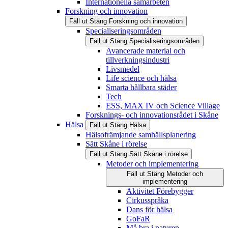
Internationella samarbeten
Forskning och innovation
Fäll ut
Stäng
Forskning och innovation
Specialiseringsområden
Fäll ut
Stäng
Specialiseringsområden
Avancerade material och
tillverkningsindustri
Livsmedel
Life science och hälsa
Smarta hållbara städer
Tech
ESS, MAX IV och Science Village
Forsknings- och innovationsrådet i Skåne
Hälsa
Fäll ut
Stäng
Hälsa
Hälsofrämjande samhällsplanering
Sätt Skåne i rörelse
Fäll ut
Stäng
Sätt Skåne i rörelse
Metoder och implementering
Fäll ut
Stäng
Metoder och
implementering
Aktivitet Förebygger
Cirkusspråka
Dans för hälsa
GoFaR
Må bra i naturen