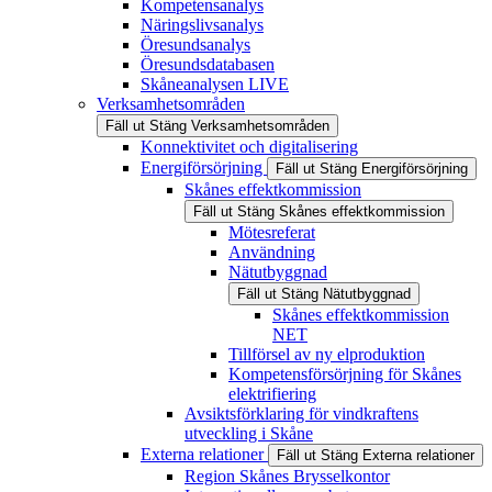
Kompetensanalys
Näringslivsanalys
Öresundsanalys
Öresundsdatabasen
Skåneanalysen LIVE
Verksamhetsområden
Fäll ut
Stäng
Verksamhetsområden
Konnektivitet och digitalisering
Energiförsörjning
Fäll ut
Stäng
Energiförsörjning
Skånes effektkommission
Fäll ut
Stäng
Skånes effektkommission
Mötesreferat
Användning
Nätutbyggnad
Fäll ut
Stäng
Nätutbyggnad
Skånes effektkommission
NET
Tillförsel av ny elproduktion
Kompetensförsörjning för Skånes
elektrifiering
Avsiktsförklaring för vindkraftens
utveckling i Skåne
Externa relationer
Fäll ut
Stäng
Externa relationer
Region Skånes Brysselkontor