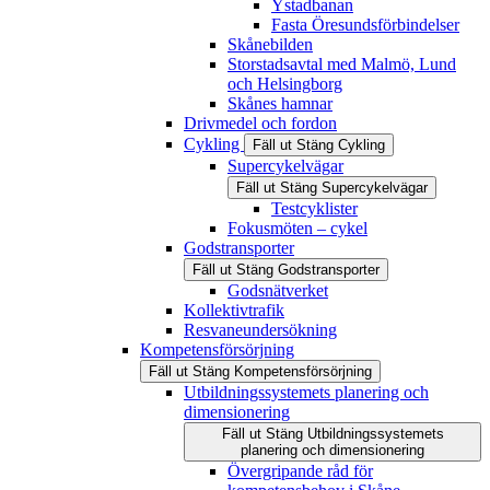
Ystadbanan
Fasta Öresundsförbindelser
Skånebilden
Storstadsavtal med Malmö, Lund
och Helsingborg
Skånes hamnar
Drivmedel och fordon
Cykling
Fäll ut
Stäng
Cykling
Supercykelvägar
Fäll ut
Stäng
Supercykelvägar
Testcyklister
Fokusmöten – cykel
Godstransporter
Fäll ut
Stäng
Godstransporter
Godsnätverket
Kollektivtrafik
Resvaneundersökning
Kompetensförsörjning
Fäll ut
Stäng
Kompetensförsörjning
Utbildningssystemets planering och
dimensionering
Fäll ut
Stäng
Utbildningssystemets
planering och dimensionering
Övergripande råd för