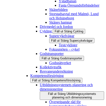
Ystadbanan
Fasta Öresundsförbindelser
Skånebilden
Storstadsavtal med Malmö, Lund
och Helsingborg
Skånes hamnar
Drivmedel och fordon
Cykling
Fäll ut
Stäng
Cykling
Supercykelvägar
Fäll ut
Stäng
Supercykelvägar
Testcyklister
Fokusmöten – cykel
Godstransporter
Fäll ut
Stäng
Godstransporter
Godsnätverket
Kollektivtrafik
Resvaneundersökning
Kompetensförsörjning
Fäll ut
Stäng
Kompetensförsörjning
Utbildningssystemets planering och
dimensionering
Fäll ut
Stäng
Utbildningssystemets
planering och dimensionering
Övergripande råd för