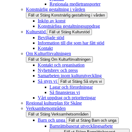
Regionala medietransporter
Konstnärlig gestaltning i vården
Fäll ut
Stäng
Konstnärlig gestaltning i vården
Inköp av konst
Konstnärliga gestaltningsuppdrag
Kulturstöd
Fäll ut
Stäng
Kulturstöd
Beviljade stöd
Information till dig som har fått stöd
Kontakt
Om Kulturförvaltningen
Fäll ut
Stäng
Om Kulturförvaltningen
Kontakt och organisation
Nyhetsbrev och press
Samarbeten inom kulturutveckling
Så styrs vi
Fäll ut
Stäng
Så styrs vi
Lagar och förordningar
Så finansieras vi
Vårt uppdrag och prioriteringar
Regional kulturplan för Skåne
Verksamhetsområden
Fäll ut
Stäng
Verksamhetsområden
Barn och unga
Fäll ut
Stäng
Barn och unga
Barnrättsbaserat utvecklingsarbete
Fäll ut
Stäng
Barnrättsbaserat