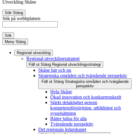
Utveckling Skåne
Sök
Stäng
Sök på webbplatsen
Sök
Meny
Stäng
Regional utveckling
Regional utvecklingsstrategi
Fäll ut
Stäng
Regional utvecklingsstrategi
Skåne här och nu
Strategiska områden och tvärgående perspektiv
Fäll ut
Stäng
Strategiska områden och tvärgående
perspektiv
Hela Skåne
Ökad innovation och konkurrenskraft
Stärkt delaktighet genom
kompetensförsörjning, utbildning och
sysselsättning
Bättre hälsa för alla
Tvärgående perspektiv
Det regionala ledarskapet