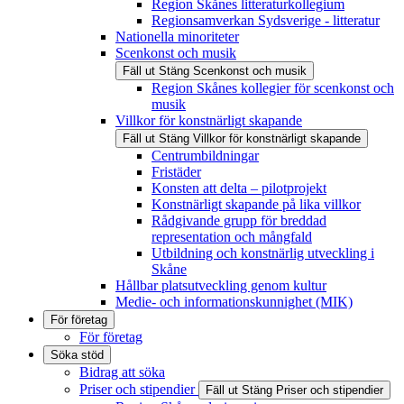
Region Skånes litteraturkollegium
Regionsamverkan Sydsverige - litteratur
Nationella minoriteter
Scenkonst och musik
Fäll ut
Stäng
Scenkonst och musik
Region Skånes kollegier för scenkonst och
musik
Villkor för konstnärligt skapande
Fäll ut
Stäng
Villkor för konstnärligt skapande
Centrumbildningar
Fristäder
Konsten att delta – pilotprojekt
Konstnärligt skapande på lika villkor
Rådgivande grupp för breddad
representation och mångfald
Utbildning och konstnärlig utveckling i
Skåne
Hållbar platsutveckling genom kultur
Medie- och informationskunnighet (MIK)
För företag
För företag
Söka stöd
Bidrag att söka
Priser och stipendier
Fäll ut
Stäng
Priser och stipendier