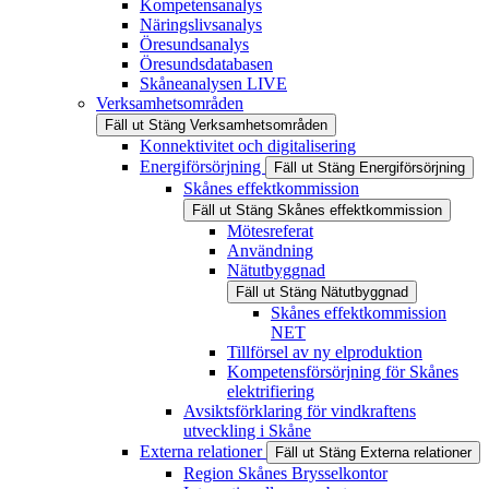
Kompetensanalys
Näringslivsanalys
Öresundsanalys
Öresundsdatabasen
Skåneanalysen LIVE
Verksamhetsområden
Fäll ut
Stäng
Verksamhetsområden
Konnektivitet och digitalisering
Energiförsörjning
Fäll ut
Stäng
Energiförsörjning
Skånes effektkommission
Fäll ut
Stäng
Skånes effektkommission
Mötesreferat
Användning
Nätutbyggnad
Fäll ut
Stäng
Nätutbyggnad
Skånes effektkommission
NET
Tillförsel av ny elproduktion
Kompetensförsörjning för Skånes
elektrifiering
Avsiktsförklaring för vindkraftens
utveckling i Skåne
Externa relationer
Fäll ut
Stäng
Externa relationer
Region Skånes Brysselkontor