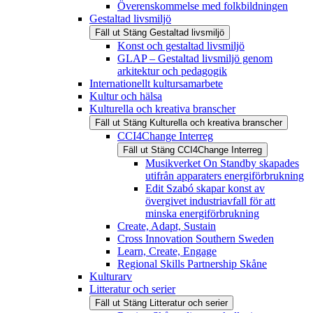
Överenskommelse med folkbildningen
Gestaltad livsmiljö
Fäll ut
Stäng
Gestaltad livsmiljö
Konst och gestaltad livsmiljö
GLAP – Gestaltad livsmiljö genom
arkitektur och pedagogik
Internationellt kultursamarbete
Kultur och hälsa
Kulturella och kreativa branscher
Fäll ut
Stäng
Kulturella och kreativa branscher
CCI4Change Interreg
Fäll ut
Stäng
CCI4Change Interreg
Musikverket On Standby skapades
utifrån apparaters energiförbrukning
Edit Szabó skapar konst av
övergivet industriavfall för att
minska energiförbrukning
Create, Adapt, Sustain
Cross Innovation Southern Sweden
Learn, Create, Engage
Regional Skills Partnership Skåne
Kulturarv
Litteratur och serier
Fäll ut
Stäng
Litteratur och serier