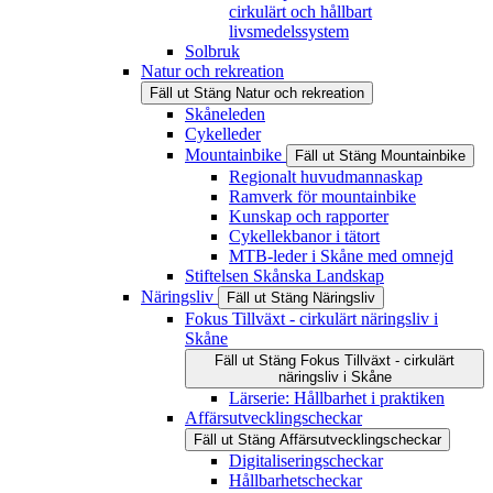
cirkulärt och hållbart
livsmedelssystem
Solbruk
Natur och rekreation
Fäll ut
Stäng
Natur och rekreation
Skåneleden
Cykelleder
Mountainbike
Fäll ut
Stäng
Mountainbike
Regionalt huvudmannaskap
Ramverk för mountainbike
Kunskap och rapporter
Cykellekbanor i tätort
MTB-leder i Skåne med omnejd
Stiftelsen Skånska Landskap
Näringsliv
Fäll ut
Stäng
Näringsliv
Fokus Tillväxt - cirkulärt näringsliv i
Skåne
Fäll ut
Stäng
Fokus Tillväxt - cirkulärt
näringsliv i Skåne
Lärserie: Hållbarhet i praktiken
Affärsutvecklingscheckar
Fäll ut
Stäng
Affärsutvecklingscheckar
Digitaliseringscheckar
Hållbarhetscheckar