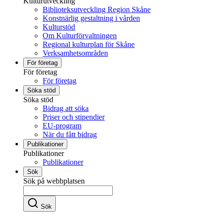
Kulturutveckling
Biblioteksutveckling Region Skåne
Konstnärlig gestaltning i vården
Kulturstöd
Om Kulturförvaltningen
Regional kulturplan för Skåne
Verksamhetsområden
För företag
För företag
För företag
Söka stöd
Söka stöd
Bidrag att söka
Priser och stipendier
EU-program
När du fått bidrag
Publikationer
Publikationer
Publikationer
Sök
Sök på webbplatsen
Sök