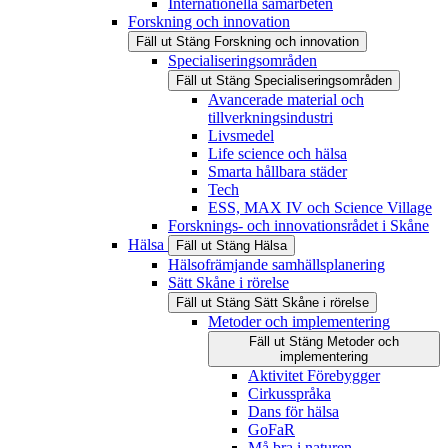
Internationella samarbeten
Forskning och innovation
Fäll ut
Stäng
Forskning och innovation
Specialiseringsområden
Fäll ut
Stäng
Specialiseringsområden
Avancerade material och
tillverkningsindustri
Livsmedel
Life science och hälsa
Smarta hållbara städer
Tech
ESS, MAX IV och Science Village
Forsknings- och innovationsrådet i Skåne
Hälsa
Fäll ut
Stäng
Hälsa
Hälsofrämjande samhällsplanering
Sätt Skåne i rörelse
Fäll ut
Stäng
Sätt Skåne i rörelse
Metoder och implementering
Fäll ut
Stäng
Metoder och
implementering
Aktivitet Förebygger
Cirkusspråka
Dans för hälsa
GoFaR
Må bra i naturen