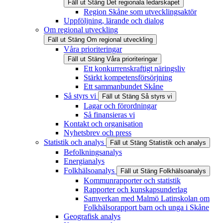
Fäll ut
Stäng
Det regionala ledarskapet
Region Skåne som utvecklingsaktör
Uppföljning, lärande och dialog
Om regional utveckling
Fäll ut
Stäng
Om regional utveckling
Våra prioriteringar
Fäll ut
Stäng
Våra prioriteringar
Ett konkurrenskraftigt näringsliv
Stärkt kompetensförsörjning
Ett sammanbundet Skåne
Så styrs vi
Fäll ut
Stäng
Så styrs vi
Lagar och förordningar
Så finansieras vi
Kontakt och organisation
Nyhetsbrev och press
Statistik och analys
Fäll ut
Stäng
Statistik och analys
Befolkningsanalys
Energianalys
Folkhälsoanalys
Fäll ut
Stäng
Folkhälsoanalys
Kommunrapporter och statistik
Rapporter och kunskapsunderlag
Samverkan med Malmö Latinskolan om
Folkhälsorapport barn och unga i Skåne
Geografisk analys