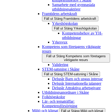
kompetensbehov i Skåne
Samarbete med gymnasiala
utbildningsaktörer
Framtidens arbetskraft
Fäll ut
Stäng
Framtidens arbetskraft
Yrkeshögskolan
Fäll ut
Stäng
Yrkeshögskolan
Kompetensbehov av YH-
utbildningar
Yrkesvux
Kompetens som företagens viktigaste
resurs
Fäll ut
Stäng
Kompetens som företagens
viktigaste resurs
Validering
STEM-satsning i Skåne
Fäll ut
Stäng
STEM-satsning i Skåne
Delspår Barn och ungas intresse
Delspår Internationella talanger
Delspår Attraktiva arbetsgivare
Utbildningsanordnare i Skåne
Folkhögskolor
Lär- och tematräffar:
Kompetensförsörjning
Miljö och klimat
Fäll ut
Stäng
Miljö och klimat