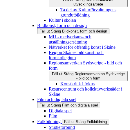
utvecklingsarbete
Ta del av Kulturförvaltningens
grundutbildning
Kultur i skolan
Bildkonst, form och design
Fäll ut
Stäng
Bildkonst, form och design
MU - medverkans- och
utställningsersättning
Nätverket för offentlig konst i Skåne
Region Skånes bildkonst- och
formkollegium
Regionsamverkan Sydsverige - bild och
form
Fäll ut
Stäng
Regionsamverkan Sydsverige
- bild och form
Konstkritik i fokus
Resurscentrum och kollektivverkstäder i
Skåne
Film och digitala spel
Fäll ut
Stäng
Film och digitala spel
Digitala spel
Film
Folkbildning
Fäll ut
Stäng
Folkbildning
Studieförbund