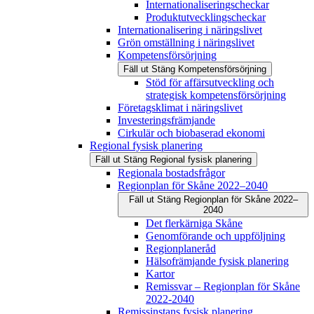
Internationaliseringscheckar
Produktutvecklingscheckar
Internationalisering i näringslivet
Grön omställning i näringslivet
Kompetensförsörjning
Fäll ut
Stäng
Kompetensförsörjning
Stöd för affärsutveckling och
strategisk kompetensförsörjning
Företagsklimat i näringslivet
Investeringsfrämjande
Cirkulär och biobaserad ekonomi
Regional fysisk planering
Fäll ut
Stäng
Regional fysisk planering
Regionala bostadsfrågor
Regionplan för Skåne 2022–2040
Fäll ut
Stäng
Regionplan för Skåne 2022–
2040
Det flerkärniga Skåne
Genomförande och uppföljning
Regionplaneråd
Hälsofrämjande fysisk planering
Kartor
Remissvar – Regionplan för Skåne
2022-2040
Remissinstans fysisk planering