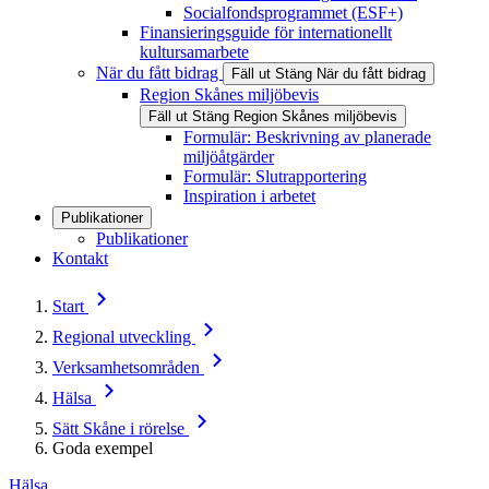
Socialfondsprogrammet (ESF+)
Finansieringsguide för internationellt
kultursamarbete
När du fått bidrag
Fäll ut
Stäng
När du fått bidrag
Region Skånes miljöbevis
Fäll ut
Stäng
Region Skånes miljöbevis
Formulär: Beskrivning av planerade
miljöåtgärder
Formulär: Slutrapportering
Inspiration i arbetet
Publikationer
Publikationer
Kontakt
Start
Regional utveckling
Verksamhetsområden
Hälsa
Sätt Skåne i rörelse
Goda exempel
Hälsa