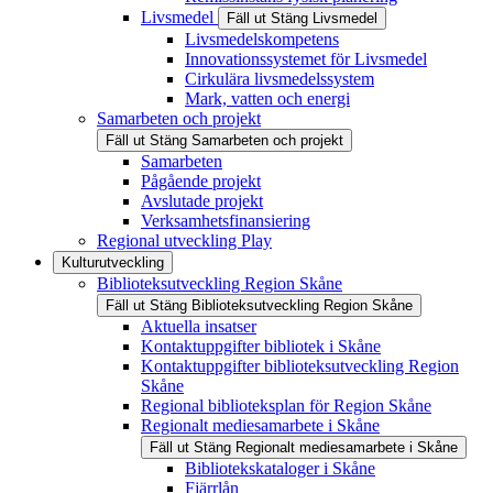
Livsmedel
Fäll ut
Stäng
Livsmedel
Livsmedelskompetens
Innovationssystemet för Livsmedel
Cirkulära livsmedelssystem
Mark, vatten och energi
Samarbeten och projekt
Fäll ut
Stäng
Samarbeten och projekt
Samarbeten
Pågående projekt
Avslutade projekt
Verksamhetsfinansiering
Regional utveckling Play
Kulturutveckling
Biblioteksutveckling Region Skåne
Fäll ut
Stäng
Biblioteksutveckling Region Skåne
Aktuella insatser
Kontaktuppgifter bibliotek i Skåne
Kontaktuppgifter biblioteksutveckling Region
Skåne
Regional biblioteksplan för Region Skåne
Regionalt mediesamarbete i Skåne
Fäll ut
Stäng
Regionalt mediesamarbete i Skåne
Bibliotekskataloger i Skåne
Fjärrlån