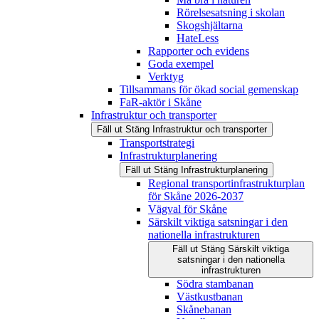
Rörelsesatsning i skolan
Skogshjältarna
HateLess
Rapporter och evidens
Goda exempel
Verktyg
Tillsammans för ökad social gemenskap
FaR-aktör i Skåne
Infrastruktur och transporter
Fäll ut
Stäng
Infrastruktur och transporter
Transportstrategi
Infrastrukturplanering
Fäll ut
Stäng
Infrastrukturplanering
Regional transportinfrastrukturplan
för Skåne 2026-2037
Vägval för Skåne
Särskilt viktiga satsningar i den
nationella infrastrukturen
Fäll ut
Stäng
Särskilt viktiga
satsningar i den nationella
infrastrukturen
Södra stambanan
Västkustbanan
Skånebanan