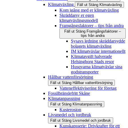
Klimatväxling
Fäll ut
Stäng
Klimatväxling
Kom igång med er klimatväxling
Skräddarsy er egen
klimatväxlingsmodell
Framgångsfaktorer – tips från andra
Fäll ut
Stäng
Framgångsfaktorer –
tips från andra
Sysavs ledning skräddarsydde
bolagets klimatväxling
IM klimatväxlar internationellt
Klimatavgift halverade
Helsingborg Stads resor
Husqvarna klimatväxlar sina
godstransporter
Hållbar vattenförsörjning
Fäll ut
Stäng
Hållbar vattenförsörjning
Vatteneffektivisering för företag
Fossilbränslefritt Skåne
Klimatanpassning
Fäll ut
Stäng
Klimatanpassning
Kusterosion
Livsmedel och jordbruk
Fäll ut
Stäng
Livsmedel och jordbruk
Kunskapsserie: Drivkrafter för ett