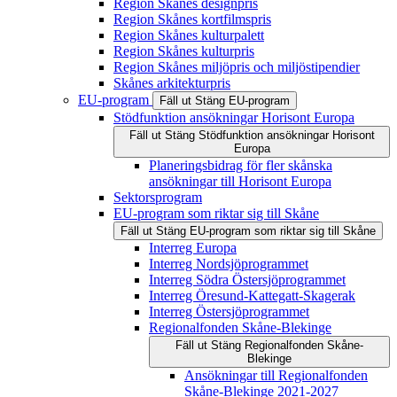
Region Skånes designpris
Region Skånes kortfilmspris
Region Skånes kulturpalett
Region Skånes kulturpris
Region Skånes miljöpris och miljöstipendier
Skånes arkitekturpris
EU-program
Fäll ut
Stäng
EU-program
Stödfunktion ansökningar Horisont Europa
Fäll ut
Stäng
Stödfunktion ansökningar Horisont
Europa
Planeringsbidrag för fler skånska
ansökningar till Horisont Europa
Sektorsprogram
EU-program som riktar sig till Skåne
Fäll ut
Stäng
EU-program som riktar sig till Skåne
Interreg Europa
Interreg Nordsjöprogrammet
Interreg Södra Östersjöprogrammet
Interreg Öresund-Kattegatt-Skagerak
Interreg Östersjöprogrammet
Regionalfonden Skåne-Blekinge
Fäll ut
Stäng
Regionalfonden Skåne-
Blekinge
Ansökningar till Regionalfonden
Skåne-Blekinge 2021-2027