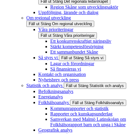
Fäll ut
Stäng
Det regionala ledarskapet
Region Skåne som utvecklingsaktör
Uppföljning, lärande och dialog
Om regional utveckling
Fäll ut
Stäng
Om regional utveckling
Våra prioriteringar
Fäll ut
Stäng
Våra prioriteringar
Ett konkurrenskraftigt näringsliv
Stärkt kompetensförsörjning
Ett sammanbundet Skåne
Så styrs vi
Fäll ut
Stäng
Så styrs vi
Lagar och förordningar
Så finansieras vi
Kontakt och organisation
Nyhetsbrev och press
Statistik och analys
Fäll ut
Stäng
Statistik och analys
Befolkningsanalys
Energianalys
Folkhälsoanalys
Fäll ut
Stäng
Folkhälsoanalys
Kommunrapporter och statistik
Rapporter och kunskapsunderlag
Samverkan med Malmö Latinskolan om
Folkhälsorapport barn och unga i Skåne
Geografisk analys