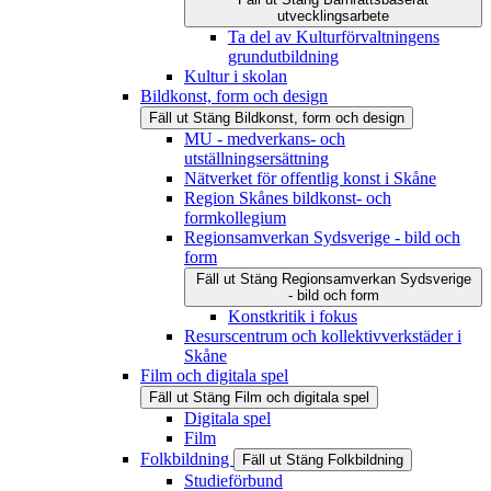
utvecklingsarbete
Ta del av Kulturförvaltningens
grundutbildning
Kultur i skolan
Bildkonst, form och design
Fäll ut
Stäng
Bildkonst, form och design
MU - medverkans- och
utställningsersättning
Nätverket för offentlig konst i Skåne
Region Skånes bildkonst- och
formkollegium
Regionsamverkan Sydsverige - bild och
form
Fäll ut
Stäng
Regionsamverkan Sydsverige
- bild och form
Konstkritik i fokus
Resurscentrum och kollektivverkstäder i
Skåne
Film och digitala spel
Fäll ut
Stäng
Film och digitala spel
Digitala spel
Film
Folkbildning
Fäll ut
Stäng
Folkbildning
Studieförbund