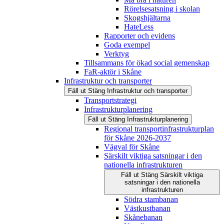
Rörelsesatsning i skolan
Skogshjältarna
HateLess
Rapporter och evidens
Goda exempel
Verktyg
Tillsammans för ökad social gemenskap
FaR-aktör i Skåne
Infrastruktur och transporter
Fäll ut
Stäng
Infrastruktur och transporter
Transportstrategi
Infrastrukturplanering
Fäll ut
Stäng
Infrastrukturplanering
Regional transportinfrastrukturplan
för Skåne 2026-2037
Vägval för Skåne
Särskilt viktiga satsningar i den
nationella infrastrukturen
Fäll ut
Stäng
Särskilt viktiga
satsningar i den nationella
infrastrukturen
Södra stambanan
Västkustbanan
Skånebanan