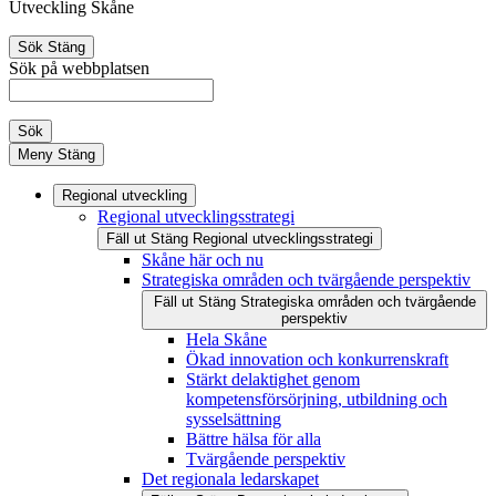
Utveckling Skåne
Sök
Stäng
Sök på webbplatsen
Sök
Meny
Stäng
Regional utveckling
Regional utvecklingsstrategi
Fäll ut
Stäng
Regional utvecklingsstrategi
Skåne här och nu
Strategiska områden och tvärgående perspektiv
Fäll ut
Stäng
Strategiska områden och tvärgående
perspektiv
Hela Skåne
Ökad innovation och konkurrenskraft
Stärkt delaktighet genom
kompetensförsörjning, utbildning och
sysselsättning
Bättre hälsa för alla
Tvärgående perspektiv
Det regionala ledarskapet