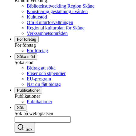
Kulturutveckling
Biblioteksutveckling Region Skåne
Konstnärlig gestaltning i vården
Kulturstöd
Om Kulturförvaltningen
Regional kulturplan för Skåne
Verksamhetsområden
För företag
För företag
För företag
Söka stöd
Söka stöd
Bidrag att söka
Priser och stipendier
EU-program
När du fått bidrag
Publikationer
Publikationer
Publikationer
Sök
Sök på webbplatsen
Sök