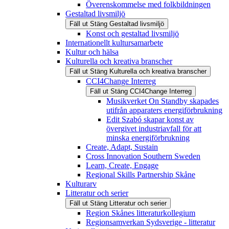
Överenskommelse med folkbildningen
Gestaltad livsmiljö
Fäll ut
Stäng
Gestaltad livsmiljö
Konst och gestaltad livsmiljö
Internationellt kultursamarbete
Kultur och hälsa
Kulturella och kreativa branscher
Fäll ut
Stäng
Kulturella och kreativa branscher
CCI4Change Interreg
Fäll ut
Stäng
CCI4Change Interreg
Musikverket On Standby skapades
utifrån apparaters energiförbrukning
Edit Szabó skapar konst av
övergivet industriavfall för att
minska energiförbrukning
Create, Adapt, Sustain
Cross Innovation Southern Sweden
Learn, Create, Engage
Regional Skills Partnership Skåne
Kulturarv
Litteratur och serier
Fäll ut
Stäng
Litteratur och serier
Region Skånes litteraturkollegium
Regionsamverkan Sydsverige - litteratur