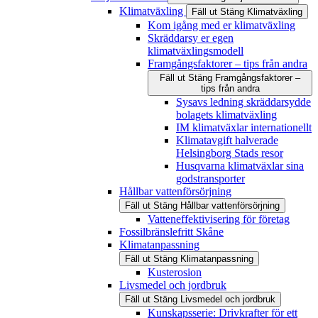
Klimatväxling
Fäll ut
Stäng
Klimatväxling
Kom igång med er klimatväxling
Skräddarsy er egen
klimatväxlingsmodell
Framgångsfaktorer – tips från andra
Fäll ut
Stäng
Framgångsfaktorer –
tips från andra
Sysavs ledning skräddarsydde
bolagets klimatväxling
IM klimatväxlar internationellt
Klimatavgift halverade
Helsingborg Stads resor
Husqvarna klimatväxlar sina
godstransporter
Hållbar vattenförsörjning
Fäll ut
Stäng
Hållbar vattenförsörjning
Vatteneffektivisering för företag
Fossilbränslefritt Skåne
Klimatanpassning
Fäll ut
Stäng
Klimatanpassning
Kusterosion
Livsmedel och jordbruk
Fäll ut
Stäng
Livsmedel och jordbruk
Kunskapsserie: Drivkrafter för ett