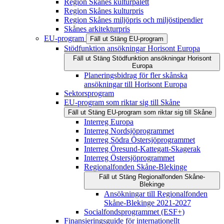
Region Skånes kulturpalett
Region Skånes kulturpris
Region Skånes miljöpris och miljöstipendier
Skånes arkitekturpris
EU-program
Fäll ut
Stäng
EU-program
Stödfunktion ansökningar Horisont Europa
Fäll ut
Stäng
Stödfunktion ansökningar Horisont
Europa
Planeringsbidrag för fler skånska
ansökningar till Horisont Europa
Sektorsprogram
EU-program som riktar sig till Skåne
Fäll ut
Stäng
EU-program som riktar sig till Skåne
Interreg Europa
Interreg Nordsjöprogrammet
Interreg Södra Östersjöprogrammet
Interreg Öresund-Kattegatt-Skagerak
Interreg Östersjöprogrammet
Regionalfonden Skåne-Blekinge
Fäll ut
Stäng
Regionalfonden Skåne-
Blekinge
Ansökningar till Regionalfonden
Skåne-Blekinge 2021-2027
Socialfondsprogrammet (ESF+)
Finansieringsguide för internationellt