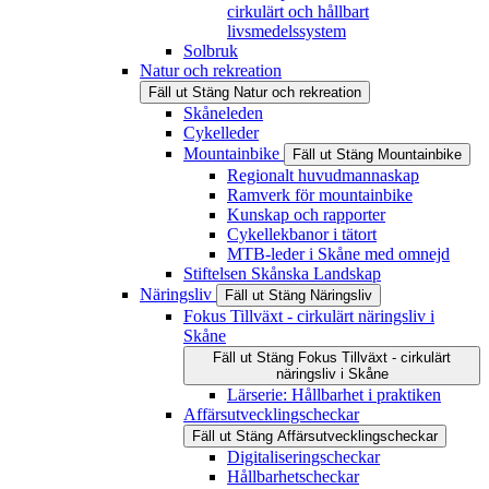
cirkulärt och hållbart
livsmedelssystem
Solbruk
Natur och rekreation
Fäll ut
Stäng
Natur och rekreation
Skåneleden
Cykelleder
Mountainbike
Fäll ut
Stäng
Mountainbike
Regionalt huvudmannaskap
Ramverk för mountainbike
Kunskap och rapporter
Cykellekbanor i tätort
MTB-leder i Skåne med omnejd
Stiftelsen Skånska Landskap
Näringsliv
Fäll ut
Stäng
Näringsliv
Fokus Tillväxt - cirkulärt näringsliv i
Skåne
Fäll ut
Stäng
Fokus Tillväxt - cirkulärt
näringsliv i Skåne
Lärserie: Hållbarhet i praktiken
Affärsutvecklingscheckar
Fäll ut
Stäng
Affärsutvecklingscheckar
Digitaliseringscheckar
Hållbarhetscheckar