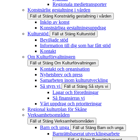
Regionala medietransporter
Konstnärlig gestaltning i vården
Fäll ut
Stäng
Konstnärlig gestaltning i vården
Inköp av konst
Konstnärliga gestaltningsuppdrag
Kulturstöd
Fäll ut
Stäng
Kulturstöd
Beviljade stöd
Information till dig som har fått stöd
Kontakt
Om Kulturförvaltningen
Fäll ut
Stäng
Om Kulturförvaltningen
Kontakt och organisation
Nyhetsbrev och press
Samarbeten inom kulturutveckling
Så styrs vi
Fäll ut
Stäng
Så styrs vi
Lagar och förordningar
Så finansieras vi
Vårt uppdrag och prioriteringar
Regional kulturplan för Skåne
Verksamhetsområden
Fäll ut
Stäng
Verksamhetsområden
Barn och unga
Fäll ut
Stäng
Barn och unga
Barnrättsbaserat utvecklingsarbete
Fäll ut
Stäng
Barnrättsbaserat