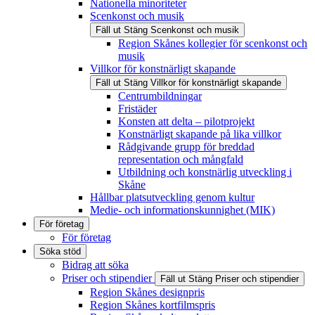
Nationella minoriteter
Scenkonst och musik
Fäll ut
Stäng
Scenkonst och musik
Region Skånes kollegier för scenkonst och
musik
Villkor för konstnärligt skapande
Fäll ut
Stäng
Villkor för konstnärligt skapande
Centrumbildningar
Fristäder
Konsten att delta – pilotprojekt
Konstnärligt skapande på lika villkor
Rådgivande grupp för breddad
representation och mångfald
Utbildning och konstnärlig utveckling i
Skåne
Hållbar platsutveckling genom kultur
Medie- och informationskunnighet (MIK)
För företag
För företag
Söka stöd
Bidrag att söka
Priser och stipendier
Fäll ut
Stäng
Priser och stipendier
Region Skånes designpris
Region Skånes kortfilmspris