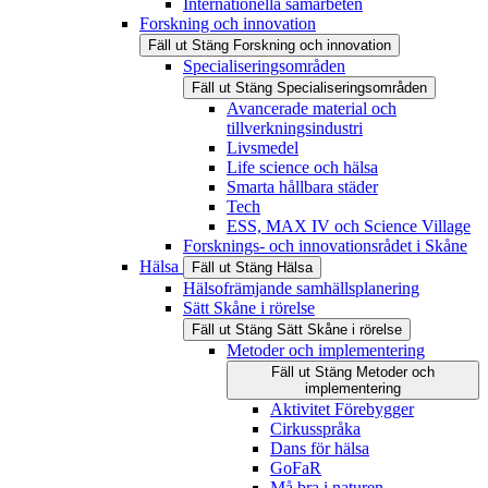
Internationella samarbeten
Forskning och innovation
Fäll ut
Stäng
Forskning och innovation
Specialiseringsområden
Fäll ut
Stäng
Specialiseringsområden
Avancerade material och
tillverkningsindustri
Livsmedel
Life science och hälsa
Smarta hållbara städer
Tech
ESS, MAX IV och Science Village
Forsknings- och innovationsrådet i Skåne
Hälsa
Fäll ut
Stäng
Hälsa
Hälsofrämjande samhällsplanering
Sätt Skåne i rörelse
Fäll ut
Stäng
Sätt Skåne i rörelse
Metoder och implementering
Fäll ut
Stäng
Metoder och
implementering
Aktivitet Förebygger
Cirkusspråka
Dans för hälsa
GoFaR
Må bra i naturen