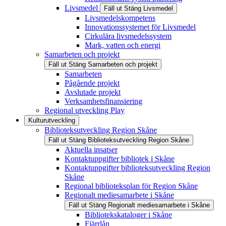
Livsmedel
Fäll ut
Stäng
Livsmedel
Livsmedelskompetens
Innovationssystemet för Livsmedel
Cirkulära livsmedelssystem
Mark, vatten och energi
Samarbeten och projekt
Fäll ut
Stäng
Samarbeten och projekt
Samarbeten
Pågående projekt
Avslutade projekt
Verksamhetsfinansiering
Regional utveckling Play
Kulturutveckling
Biblioteksutveckling Region Skåne
Fäll ut
Stäng
Biblioteksutveckling Region Skåne
Aktuella insatser
Kontaktuppgifter bibliotek i Skåne
Kontaktuppgifter biblioteksutveckling Region
Skåne
Regional biblioteksplan för Region Skåne
Regionalt mediesamarbete i Skåne
Fäll ut
Stäng
Regionalt mediesamarbete i Skåne
Bibliotekskataloger i Skåne
Fjärrlån