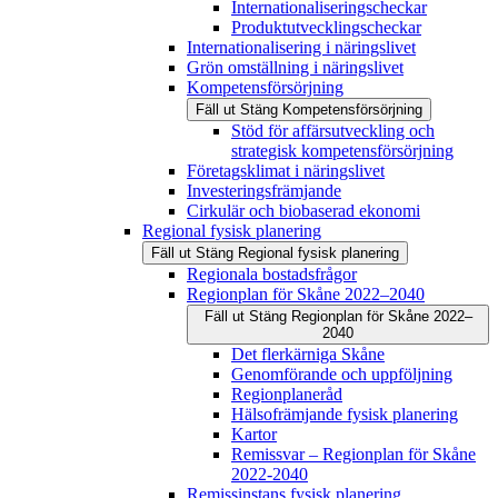
Internationaliseringscheckar
Produktutvecklingscheckar
Internationalisering i näringslivet
Grön omställning i näringslivet
Kompetensförsörjning
Fäll ut
Stäng
Kompetensförsörjning
Stöd för affärsutveckling och
strategisk kompetensförsörjning
Företagsklimat i näringslivet
Investeringsfrämjande
Cirkulär och biobaserad ekonomi
Regional fysisk planering
Fäll ut
Stäng
Regional fysisk planering
Regionala bostadsfrågor
Regionplan för Skåne 2022–2040
Fäll ut
Stäng
Regionplan för Skåne 2022–
2040
Det flerkärniga Skåne
Genomförande och uppföljning
Regionplaneråd
Hälsofrämjande fysisk planering
Kartor
Remissvar – Regionplan för Skåne
2022-2040
Remissinstans fysisk planering