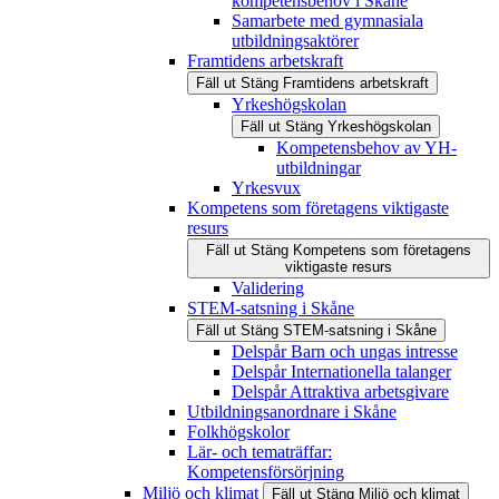
kompetensbehov i Skåne
Samarbete med gymnasiala
utbildningsaktörer
Framtidens arbetskraft
Fäll ut
Stäng
Framtidens arbetskraft
Yrkeshögskolan
Fäll ut
Stäng
Yrkeshögskolan
Kompetensbehov av YH-
utbildningar
Yrkesvux
Kompetens som företagens viktigaste
resurs
Fäll ut
Stäng
Kompetens som företagens
viktigaste resurs
Validering
STEM-satsning i Skåne
Fäll ut
Stäng
STEM-satsning i Skåne
Delspår Barn och ungas intresse
Delspår Internationella talanger
Delspår Attraktiva arbetsgivare
Utbildningsanordnare i Skåne
Folkhögskolor
Lär- och tematräffar:
Kompetensförsörjning
Miljö och klimat
Fäll ut
Stäng
Miljö och klimat