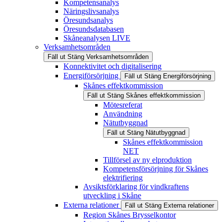
Kompetensanalys
Näringslivsanalys
Öresundsanalys
Öresundsdatabasen
Skåneanalysen LIVE
Verksamhetsområden
Fäll ut
Stäng
Verksamhetsområden
Konnektivitet och digitalisering
Energiförsörjning
Fäll ut
Stäng
Energiförsörjning
Skånes effektkommission
Fäll ut
Stäng
Skånes effektkommission
Mötesreferat
Användning
Nätutbyggnad
Fäll ut
Stäng
Nätutbyggnad
Skånes effektkommission
NET
Tillförsel av ny elproduktion
Kompetensförsörjning för Skånes
elektrifiering
Avsiktsförklaring för vindkraftens
utveckling i Skåne
Externa relationer
Fäll ut
Stäng
Externa relationer
Region Skånes Brysselkontor