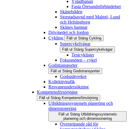
Ystadbanan
Fasta Öresundsförbindelser
Skånebilden
Storstadsavtal med Malmö, Lund
och Helsingborg
Skånes hamnar
Drivmedel och fordon
Cykling
Fäll ut
Stäng
Cykling
Supercykelvägar
Fäll ut
Stäng
Supercykelvägar
Testcyklister
Fokusmöten – cykel
Godstransporter
Fäll ut
Stäng
Godstransporter
Godsnätverket
Kollektivtrafik
Resvaneundersökning
Kompetensförsörjning
Fäll ut
Stäng
Kompetensförsörjning
Utbildningssystemets planering och
dimensionering
Fäll ut
Stäng
Utbildningssystemets
planering och dimensionering
Övergripande råd för