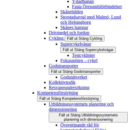
Ystadbanan
Fasta Öresundsförbindelser
Skånebilden
Storstadsavtal med Malmö, Lund
och Helsingborg
Skånes hamnar
Drivmedel och fordon
Cykling
Fäll ut
Stäng
Cykling
Supercykelvägar
Fäll ut
Stäng
Supercykelvägar
Testcyklister
Fokusmöten – cykel
Godstransporter
Fäll ut
Stäng
Godstransporter
Godsnätverket
Kollektivtrafik
Resvaneundersökning
Kompetensförsörjning
Fäll ut
Stäng
Kompetensförsörjning
Utbildningssystemets planering och
dimensionering
Fäll ut
Stäng
Utbildningssystemets
planering och dimensionering
Övergripande råd för