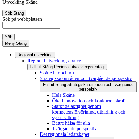
Utveckling Skåne
Sök
Stäng
Sök på webbplatsen
Sök
Meny
Stäng
Regional utveckling
Regional utvecklingsstrategi
Fäll ut
Stäng
Regional utvecklingsstrategi
Skåne här och nu
Strategiska områden och tvärgående perspektiv
Fäll ut
Stäng
Strategiska områden och tvärgående
perspektiv
Hela Skåne
Ökad innovation och konkurrenskraft
Stärkt delaktighet genom
kompetensförsörjning, utbildning och
sysselsättning
Bättre hälsa för alla
Tvärgående perspektiv
Det regionala ledarskapet