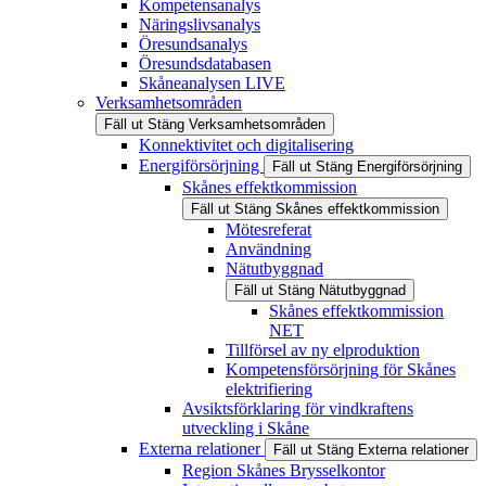
Kompetensanalys
Näringslivsanalys
Öresundsanalys
Öresundsdatabasen
Skåneanalysen LIVE
Verksamhetsområden
Fäll ut
Stäng
Verksamhetsområden
Konnektivitet och digitalisering
Energiförsörjning
Fäll ut
Stäng
Energiförsörjning
Skånes effektkommission
Fäll ut
Stäng
Skånes effektkommission
Mötesreferat
Användning
Nätutbyggnad
Fäll ut
Stäng
Nätutbyggnad
Skånes effektkommission
NET
Tillförsel av ny elproduktion
Kompetensförsörjning för Skånes
elektrifiering
Avsiktsförklaring för vindkraftens
utveckling i Skåne
Externa relationer
Fäll ut
Stäng
Externa relationer
Region Skånes Brysselkontor