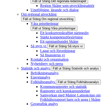
Fäll ut
Stäng
Det regionala ledarskapet
Region Skåne som utvecklingsaktör
Uppföljning, lärande och dialog
Om regional utveckling
Fäll ut
Stäng
Om regional utveckling
Våra prioriteringar
Fäll ut
Stäng
Våra prioriteringar
Ett konkurrenskraftigt näringsliv
Stärkt kompetensförsörjning
Ett sammanbundet Skåne
Så styrs vi
Fäll ut
Stäng
Så styrs vi
Lagar och förordningar
Så finansieras vi
Kontakt och organisation
Nyhetsbrev och press
Statistik och analys
Fäll ut
Stäng
Statistik och analys
Befolkningsanalys
Energianalys
Folkhälsoanalys
Fäll ut
Stäng
Folkhälsoanalys
Kommunrapporter och statistik
Rapporter och kunskapsunderlag
Samverkan med Malmö Latinskolan om
Folkhälsorapport barn och unga i Skåne
Geografisk analys