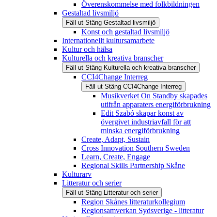
Överenskommelse med folkbildningen
Gestaltad livsmiljö
Fäll ut
Stäng
Gestaltad livsmiljö
Konst och gestaltad livsmiljö
Internationellt kultursamarbete
Kultur och hälsa
Kulturella och kreativa branscher
Fäll ut
Stäng
Kulturella och kreativa branscher
CCI4Change Interreg
Fäll ut
Stäng
CCI4Change Interreg
Musikverket On Standby skapades
utifrån apparaters energiförbrukning
Edit Szabó skapar konst av
övergivet industriavfall för att
minska energiförbrukning
Create, Adapt, Sustain
Cross Innovation Southern Sweden
Learn, Create, Engage
Regional Skills Partnership Skåne
Kulturarv
Litteratur och serier
Fäll ut
Stäng
Litteratur och serier
Region Skånes litteraturkollegium
Regionsamverkan Sydsverige - litteratur