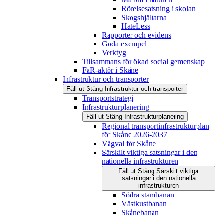
Rörelsesatsning i skolan
Skogshjältarna
HateLess
Rapporter och evidens
Goda exempel
Verktyg
Tillsammans för ökad social gemenskap
FaR-aktör i Skåne
Infrastruktur och transporter
Fäll ut
Stäng
Infrastruktur och transporter
Transportstrategi
Infrastrukturplanering
Fäll ut
Stäng
Infrastrukturplanering
Regional transportinfrastrukturplan
för Skåne 2026-2037
Vägval för Skåne
Särskilt viktiga satsningar i den
nationella infrastrukturen
Fäll ut
Stäng
Särskilt viktiga
satsningar i den nationella
infrastrukturen
Södra stambanan
Västkustbanan
Skånebanan