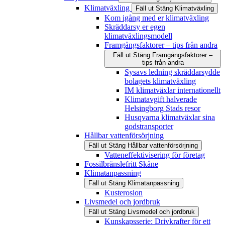
Klimatväxling
Fäll ut
Stäng
Klimatväxling
Kom igång med er klimatväxling
Skräddarsy er egen
klimatväxlingsmodell
Framgångsfaktorer – tips från andra
Fäll ut
Stäng
Framgångsfaktorer –
tips från andra
Sysavs ledning skräddarsydde
bolagets klimatväxling
IM klimatväxlar internationellt
Klimatavgift halverade
Helsingborg Stads resor
Husqvarna klimatväxlar sina
godstransporter
Hållbar vattenförsörjning
Fäll ut
Stäng
Hållbar vattenförsörjning
Vatteneffektivisering för företag
Fossilbränslefritt Skåne
Klimatanpassning
Fäll ut
Stäng
Klimatanpassning
Kusterosion
Livsmedel och jordbruk
Fäll ut
Stäng
Livsmedel och jordbruk
Kunskapsserie: Drivkrafter för ett