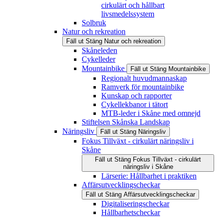
cirkulärt och hållbart
livsmedelssystem
Solbruk
Natur och rekreation
Fäll ut
Stäng
Natur och rekreation
Skåneleden
Cykelleder
Mountainbike
Fäll ut
Stäng
Mountainbike
Regionalt huvudmannaskap
Ramverk för mountainbike
Kunskap och rapporter
Cykellekbanor i tätort
MTB-leder i Skåne med omnejd
Stiftelsen Skånska Landskap
Näringsliv
Fäll ut
Stäng
Näringsliv
Fokus Tillväxt - cirkulärt näringsliv i
Skåne
Fäll ut
Stäng
Fokus Tillväxt - cirkulärt
näringsliv i Skåne
Lärserie: Hållbarhet i praktiken
Affärsutvecklingscheckar
Fäll ut
Stäng
Affärsutvecklingscheckar
Digitaliseringscheckar
Hållbarhetscheckar