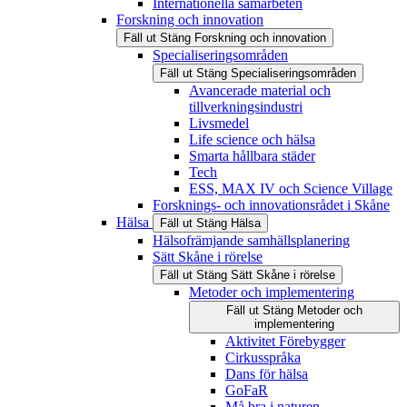
Internationella samarbeten
Forskning och innovation
Fäll ut
Stäng
Forskning och innovation
Specialiseringsområden
Fäll ut
Stäng
Specialiseringsområden
Avancerade material och
tillverkningsindustri
Livsmedel
Life science och hälsa
Smarta hållbara städer
Tech
ESS, MAX IV och Science Village
Forsknings- och innovationsrådet i Skåne
Hälsa
Fäll ut
Stäng
Hälsa
Hälsofrämjande samhällsplanering
Sätt Skåne i rörelse
Fäll ut
Stäng
Sätt Skåne i rörelse
Metoder och implementering
Fäll ut
Stäng
Metoder och
implementering
Aktivitet Förebygger
Cirkusspråka
Dans för hälsa
GoFaR
Må bra i naturen