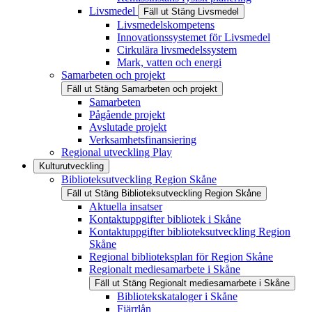
Livsmedel
Fäll ut
Stäng
Livsmedel
Livsmedelskompetens
Innovationssystemet för Livsmedel
Cirkulära livsmedelssystem
Mark, vatten och energi
Samarbeten och projekt
Fäll ut
Stäng
Samarbeten och projekt
Samarbeten
Pågående projekt
Avslutade projekt
Verksamhetsfinansiering
Regional utveckling Play
Kulturutveckling
Biblioteksutveckling Region Skåne
Fäll ut
Stäng
Biblioteksutveckling Region Skåne
Aktuella insatser
Kontaktuppgifter bibliotek i Skåne
Kontaktuppgifter biblioteksutveckling Region
Skåne
Regional biblioteksplan för Region Skåne
Regionalt mediesamarbete i Skåne
Fäll ut
Stäng
Regionalt mediesamarbete i Skåne
Bibliotekskataloger i Skåne
Fjärrlån