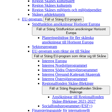
Region Skånes kulturpalett
Region Skånes kulturpris
Region Skånes miljöpris och miljöstipendier
Skånes arkitekturpris
EU-program
Fäll ut
Stäng
EU-program
Stödfunktion ansökningar Horisont Europa
Fäll ut
Stäng
Stödfunktion ansökningar Horisont
Europa
Planeringsbidrag för fler skånska
ansökningar till Horisont Europa
Sektorsprogram
EU-program som riktar sig till Skåne
Fäll ut
Stäng
EU-program som riktar sig till Skåne
Interreg Europa
Interreg Nordsjöprogrammet
Interreg Södra Östersjöprogrammet
Interreg Öresund-Kattegatt-Skagerak
Interreg Östersjöprogrammet
Regionalfonden Skåne-Blekinge
Fäll ut
Stäng
Regionalfonden Skåne-
Blekinge
Ansökningar till Regionalfonden
Skåne-Blekinge 2021-2027
Socialfondsprogrammet (ESF+)
Finansieringsguide för internationellt