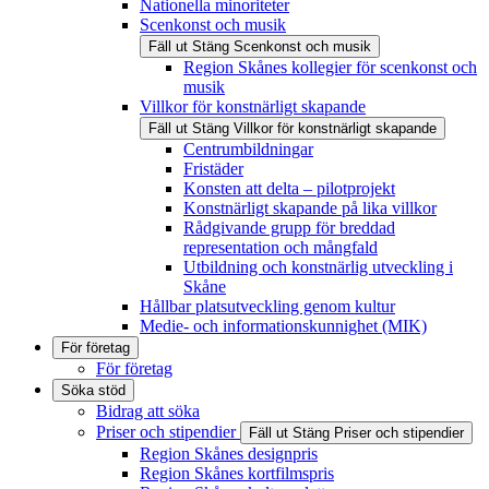
Nationella minoriteter
Scenkonst och musik
Fäll ut
Stäng
Scenkonst och musik
Region Skånes kollegier för scenkonst och
musik
Villkor för konstnärligt skapande
Fäll ut
Stäng
Villkor för konstnärligt skapande
Centrumbildningar
Fristäder
Konsten att delta – pilotprojekt
Konstnärligt skapande på lika villkor
Rådgivande grupp för breddad
representation och mångfald
Utbildning och konstnärlig utveckling i
Skåne
Hållbar platsutveckling genom kultur
Medie- och informationskunnighet (MIK)
För företag
För företag
Söka stöd
Bidrag att söka
Priser och stipendier
Fäll ut
Stäng
Priser och stipendier
Region Skånes designpris
Region Skånes kortfilmspris