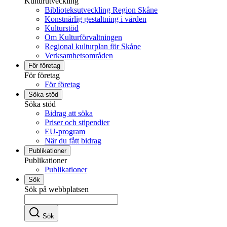
Kulturutveckling
Biblioteksutveckling Region Skåne
Konstnärlig gestaltning i vården
Kulturstöd
Om Kulturförvaltningen
Regional kulturplan för Skåne
Verksamhetsområden
För företag
För företag
För företag
Söka stöd
Söka stöd
Bidrag att söka
Priser och stipendier
EU-program
När du fått bidrag
Publikationer
Publikationer
Publikationer
Sök
Sök på webbplatsen
Sök