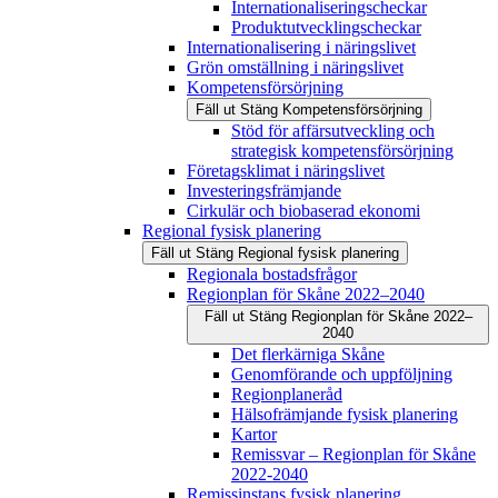
Internationaliseringscheckar
Produktutvecklingscheckar
Internationalisering i näringslivet
Grön omställning i näringslivet
Kompetensförsörjning
Fäll ut
Stäng
Kompetensförsörjning
Stöd för affärsutveckling och
strategisk kompetensförsörjning
Företagsklimat i näringslivet
Investeringsfrämjande
Cirkulär och biobaserad ekonomi
Regional fysisk planering
Fäll ut
Stäng
Regional fysisk planering
Regionala bostadsfrågor
Regionplan för Skåne 2022–2040
Fäll ut
Stäng
Regionplan för Skåne 2022–
2040
Det flerkärniga Skåne
Genomförande och uppföljning
Regionplaneråd
Hälsofrämjande fysisk planering
Kartor
Remissvar – Regionplan för Skåne
2022-2040
Remissinstans fysisk planering