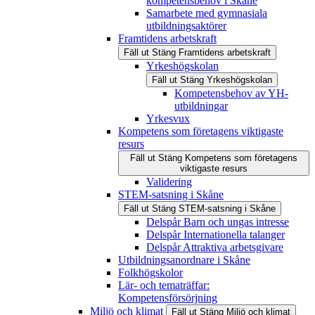
kompetensbehov i Skåne
Samarbete med gymnasiala
utbildningsaktörer
Framtidens arbetskraft
Fäll ut
Stäng
Framtidens arbetskraft
Yrkeshögskolan
Fäll ut
Stäng
Yrkeshögskolan
Kompetensbehov av YH-
utbildningar
Yrkesvux
Kompetens som företagens viktigaste
resurs
Fäll ut
Stäng
Kompetens som företagens
viktigaste resurs
Validering
STEM-satsning i Skåne
Fäll ut
Stäng
STEM-satsning i Skåne
Delspår Barn och ungas intresse
Delspår Internationella talanger
Delspår Attraktiva arbetsgivare
Utbildningsanordnare i Skåne
Folkhögskolor
Lär- och tematräffar:
Kompetensförsörjning
Miljö och klimat
Fäll ut
Stäng
Miljö och klimat