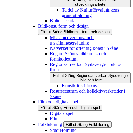
utvecklingsarbete
Ta del av Kulturförvaltningens
grundutbildning
Kultur i skolan
Bildkonst, form och design
Fäll ut
Stäng
Bildkonst, form och design
MU - medverkans- och
utställningsersättning
Nätverket för offentlig konst i Skåne
Region Skånes bildkonst- och
formkollegium
Regionsamverkan Sydsverige - bild och
form
Fäll ut
Stäng
Regionsamverkan Sydsverige
- bild och form
Konstkritik i fokus
Resurscentrum och kollektivverkstäder i
Skåne
Film och digitala spel
Fäll ut
Stäng
Film och digitala spel
Digitala spel
Film
Folkbildning
Fäll ut
Stäng
Folkbildning
Studieförbund