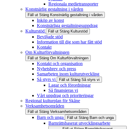
Regionala medietransporter
Konstnärlig gestaltning i vården
Fäll ut
Stäng
Konstnärlig gestaltning i vården
Inköp av konst
Konstnärliga gestaltningsuppdrag
Kulturstöd
Fäll ut
Stäng
Kulturstöd
Beviljade stöd
Information till dig som har fått stöd
Kontakt
Om Kulturförvaltningen
Fäll ut
Stäng
Om Kulturförvaltningen
Kontakt och organisation
Nyhetsbrev och press
Samarbeten inom kulturutveckling
Så styrs vi
Fäll ut
Stäng
Så styrs vi
Lagar och förordningar
Så finansieras vi
Vårt uppdrag och prioriteringar
Regional kulturplan för Skåne
Verksamhetsområden
Fäll ut
Stäng
Verksamhetsområden
Barn och unga
Fäll ut
Stäng
Barn och unga
Barnrättsbaserat utvecklingsarbete
Fäll ut
Stäng
Barnrättsbaserat