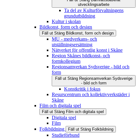
utvecklingsarbete
Ta del av Kulturförvaltningens
grundutbildning
Kultur i skolan
Bildkonst, form och design
Fäll ut
Stäng
Bildkonst, form och design
MU - medverkans- och
utställningsersättning
Nätverket för offentlig konst i Skåne
Region Skånes bildkonst- och
formkollegium
Regionsamverkan Sydsverige - bild och
form
Fäll ut
Stäng
Regionsamverkan Sydsverige
- bild och form
Konstkritik i fokus
Resurscentrum och kollektivverkstäder i
Skåne
Film och digitala spel
Fäll ut
Stäng
Film och digitala spel
Digitala spel
Film
Folkbildning
Fäll ut
Stäng
Folkbildning
Studieförbund