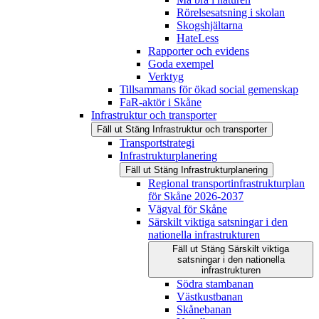
Rörelsesatsning i skolan
Skogshjältarna
HateLess
Rapporter och evidens
Goda exempel
Verktyg
Tillsammans för ökad social gemenskap
FaR-aktör i Skåne
Infrastruktur och transporter
Fäll ut
Stäng
Infrastruktur och transporter
Transportstrategi
Infrastrukturplanering
Fäll ut
Stäng
Infrastrukturplanering
Regional transportinfrastrukturplan
för Skåne 2026-2037
Vägval för Skåne
Särskilt viktiga satsningar i den
nationella infrastrukturen
Fäll ut
Stäng
Särskilt viktiga
satsningar i den nationella
infrastrukturen
Södra stambanan
Västkustbanan
Skånebanan