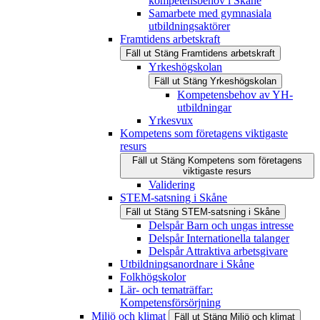
kompetensbehov i Skåne
Samarbete med gymnasiala
utbildningsaktörer
Framtidens arbetskraft
Fäll ut
Stäng
Framtidens arbetskraft
Yrkeshögskolan
Fäll ut
Stäng
Yrkeshögskolan
Kompetensbehov av YH-
utbildningar
Yrkesvux
Kompetens som företagens viktigaste
resurs
Fäll ut
Stäng
Kompetens som företagens
viktigaste resurs
Validering
STEM-satsning i Skåne
Fäll ut
Stäng
STEM-satsning i Skåne
Delspår Barn och ungas intresse
Delspår Internationella talanger
Delspår Attraktiva arbetsgivare
Utbildningsanordnare i Skåne
Folkhögskolor
Lär- och tematräffar:
Kompetensförsörjning
Miljö och klimat
Fäll ut
Stäng
Miljö och klimat