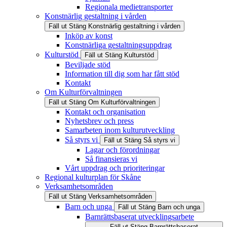
Regionala medietransporter
Konstnärlig gestaltning i vården
Fäll ut
Stäng
Konstnärlig gestaltning i vården
Inköp av konst
Konstnärliga gestaltningsuppdrag
Kulturstöd
Fäll ut
Stäng
Kulturstöd
Beviljade stöd
Information till dig som har fått stöd
Kontakt
Om Kulturförvaltningen
Fäll ut
Stäng
Om Kulturförvaltningen
Kontakt och organisation
Nyhetsbrev och press
Samarbeten inom kulturutveckling
Så styrs vi
Fäll ut
Stäng
Så styrs vi
Lagar och förordningar
Så finansieras vi
Vårt uppdrag och prioriteringar
Regional kulturplan för Skåne
Verksamhetsområden
Fäll ut
Stäng
Verksamhetsområden
Barn och unga
Fäll ut
Stäng
Barn och unga
Barnrättsbaserat utvecklingsarbete
Fäll ut
Stäng
Barnrättsbaserat