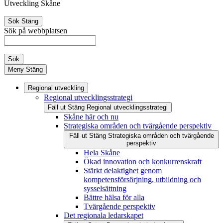
Utveckling Skåne
Sök
Stäng
Sök på webbplatsen
Sök
Meny
Stäng
Regional utveckling
Regional utvecklingsstrategi
Fäll ut
Stäng
Regional utvecklingsstrategi
Skåne här och nu
Strategiska områden och tvärgående perspektiv
Fäll ut
Stäng
Strategiska områden och tvärgående
perspektiv
Hela Skåne
Ökad innovation och konkurrenskraft
Stärkt delaktighet genom
kompetensförsörjning, utbildning och
sysselsättning
Bättre hälsa för alla
Tvärgående perspektiv
Det regionala ledarskapet