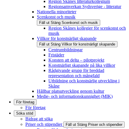
Region Skånes litteraturkollegium
Regionsamverkan Sydsverige - litteratur
Nationella minoriteter
Scenkonst och musik
Fäll ut
Stäng
Scenkonst och musik
Region Skånes kollegier för scenkonst och
musik
Villkor för konstnärligt skapande
Fäll ut
Stäng
Villkor för konstnärligt skapande
Centrumbildningar
Fristäder
Konsten att delta – pilotprojekt
Konstnärligt skapande på lika villkor
Rådgivande grupp för breddad
representation och mångfald
Utbildning och konstnärlig utveckling i
Skåne
Hållbar platsutveckling genom kultur
Medie- och informationskunnighet (MIK)
För företag
För företag
Söka stöd
Bidrag att söka
Priser och stipendier
Fäll ut
Stäng
Priser och stipendier