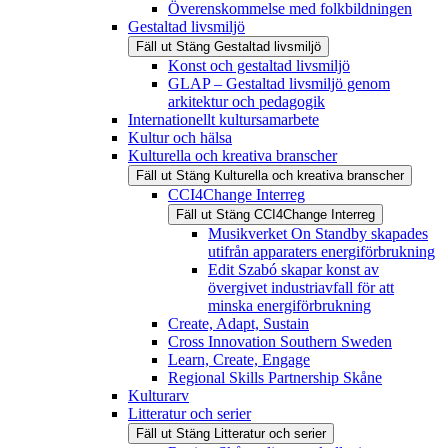
Överenskommelse med folkbildningen
Gestaltad livsmiljö
Fäll ut
Stäng
Gestaltad livsmiljö
Konst och gestaltad livsmiljö
GLAP – Gestaltad livsmiljö genom
arkitektur och pedagogik
Internationellt kultursamarbete
Kultur och hälsa
Kulturella och kreativa branscher
Fäll ut
Stäng
Kulturella och kreativa branscher
CCI4Change Interreg
Fäll ut
Stäng
CCI4Change Interreg
Musikverket On Standby skapades
utifrån apparaters energiförbrukning
Edit Szabó skapar konst av
övergivet industriavfall för att
minska energiförbrukning
Create, Adapt, Sustain
Cross Innovation Southern Sweden
Learn, Create, Engage
Regional Skills Partnership Skåne
Kulturarv
Litteratur och serier
Fäll ut
Stäng
Litteratur och serier