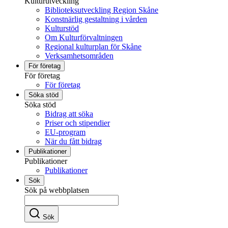
Kulturutveckling
Biblioteksutveckling Region Skåne
Konstnärlig gestaltning i vården
Kulturstöd
Om Kulturförvaltningen
Regional kulturplan för Skåne
Verksamhetsområden
För företag
För företag
För företag
Söka stöd
Söka stöd
Bidrag att söka
Priser och stipendier
EU-program
När du fått bidrag
Publikationer
Publikationer
Publikationer
Sök
Sök på webbplatsen
Sök