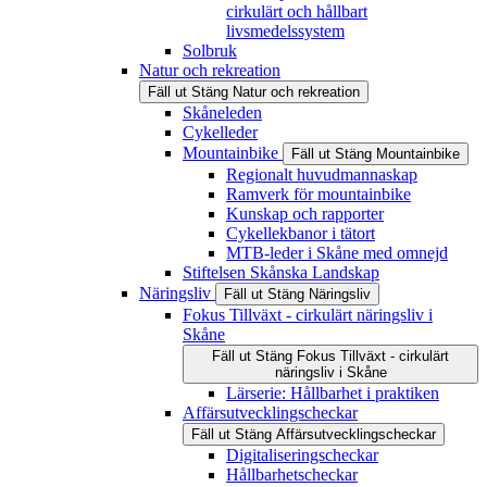
cirkulärt och hållbart
livsmedelssystem
Solbruk
Natur och rekreation
Fäll ut
Stäng
Natur och rekreation
Skåneleden
Cykelleder
Mountainbike
Fäll ut
Stäng
Mountainbike
Regionalt huvudmannaskap
Ramverk för mountainbike
Kunskap och rapporter
Cykellekbanor i tätort
MTB-leder i Skåne med omnejd
Stiftelsen Skånska Landskap
Näringsliv
Fäll ut
Stäng
Näringsliv
Fokus Tillväxt - cirkulärt näringsliv i
Skåne
Fäll ut
Stäng
Fokus Tillväxt - cirkulärt
näringsliv i Skåne
Lärserie: Hållbarhet i praktiken
Affärsutvecklingscheckar
Fäll ut
Stäng
Affärsutvecklingscheckar
Digitaliseringscheckar
Hållbarhetscheckar