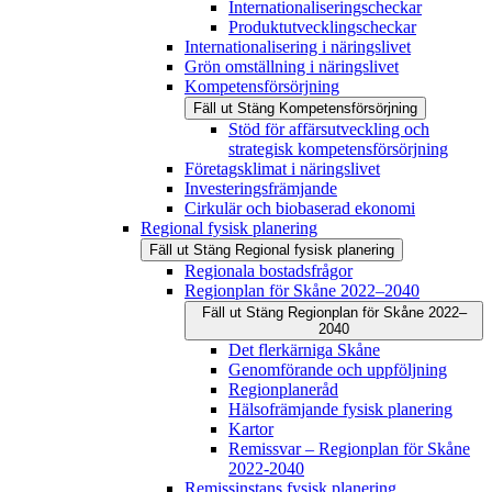
Internationaliseringscheckar
Produktutvecklingscheckar
Internationalisering i näringslivet
Grön omställning i näringslivet
Kompetensförsörjning
Fäll ut
Stäng
Kompetensförsörjning
Stöd för affärsutveckling och
strategisk kompetensförsörjning
Företagsklimat i näringslivet
Investeringsfrämjande
Cirkulär och biobaserad ekonomi
Regional fysisk planering
Fäll ut
Stäng
Regional fysisk planering
Regionala bostadsfrågor
Regionplan för Skåne 2022–2040
Fäll ut
Stäng
Regionplan för Skåne 2022–
2040
Det flerkärniga Skåne
Genomförande och uppföljning
Regionplaneråd
Hälsofrämjande fysisk planering
Kartor
Remissvar – Regionplan för Skåne
2022-2040
Remissinstans fysisk planering