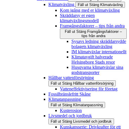
Klimatväxling
Fäll ut
Stäng
Klimatväxling
Kom igång med er klimatväxling
Skräddarsy er egen
klimatväxlingsmodell
Framgångsfaktorer – tips från andra
Fäll ut
Stäng
Framgångsfaktorer –
tips från andra
Sysavs ledning skräddarsydde
bolagets klimatväxling
IM klimatväxlar internationellt
Klimatavgift halverade
Helsingborg Stads resor
Husqvarna klimatväxlar sina
godstransporter
Hållbar vattenförsörjning
Fäll ut
Stäng
Hållbar vattenförsörjning
Vatteneffektivisering för företag
Fossilbränslefritt Skåne
Klimatanpassning
Fäll ut
Stäng
Klimatanpassning
Kusterosion
Livsmedel och jordbruk
Fäll ut
Stäng
Livsmedel och jordbruk
Kunskapsserie: Drivkrafter för ett