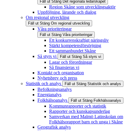
Fäll ut
Stäng
Det regionala ledarskapet
Region Skåne som utvecklingsaktör
Uppföljning, lärande och dialog
Om regional utveckling
Fäll ut
Stäng
Om regional utveckling
Våra prioriteringar
Fäll ut
Stäng
Våra prioriteringar
Ett konkurrenskraftigt näringsliv
Stärkt kompetensförsörjning
Ett sammanbundet Skåne
Så styrs vi
Fäll ut
Stäng
Så styrs vi
Lagar och förordningar
Så finansieras vi
Kontakt och organisation
Nyhetsbrev och press
Statistik och analys
Fäll ut
Stäng
Statistik och analys
Befolkningsanalys
Energianalys
Folkhälsoanalys
Fäll ut
Stäng
Folkhälsoanalys
Kommunrapporter och statistik
Rapporter och kunskapsunderlag
Samverkan med Malmö Latinskolan om
Folkhälsorapport barn och unga i Skåne
Geografisk analys