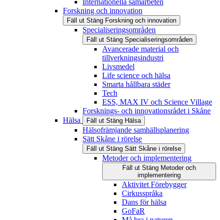
Internationella samarbeten
Forskning och innovation
Fäll ut
Stäng
Forskning och innovation
Specialiseringsområden
Fäll ut
Stäng
Specialiseringsområden
Avancerade material och
tillverkningsindustri
Livsmedel
Life science och hälsa
Smarta hållbara städer
Tech
ESS, MAX IV och Science Village
Forsknings- och innovationsrådet i Skåne
Hälsa
Fäll ut
Stäng
Hälsa
Hälsofrämjande samhällsplanering
Sätt Skåne i rörelse
Fäll ut
Stäng
Sätt Skåne i rörelse
Metoder och implementering
Fäll ut
Stäng
Metoder och
implementering
Aktivitet Förebygger
Cirkusspråka
Dans för hälsa
GoFaR
Må bra i naturen