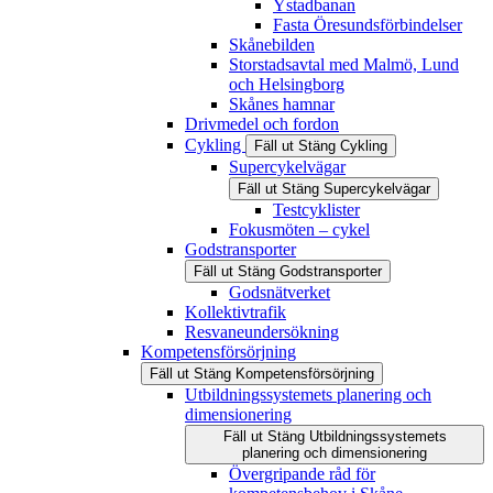
Ystadbanan
Fasta Öresundsförbindelser
Skånebilden
Storstadsavtal med Malmö, Lund
och Helsingborg
Skånes hamnar
Drivmedel och fordon
Cykling
Fäll ut
Stäng
Cykling
Supercykelvägar
Fäll ut
Stäng
Supercykelvägar
Testcyklister
Fokusmöten – cykel
Godstransporter
Fäll ut
Stäng
Godstransporter
Godsnätverket
Kollektivtrafik
Resvaneundersökning
Kompetensförsörjning
Fäll ut
Stäng
Kompetensförsörjning
Utbildningssystemets planering och
dimensionering
Fäll ut
Stäng
Utbildningssystemets
planering och dimensionering
Övergripande råd för