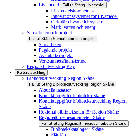
Livsmedel
Fäll ut
Stäng
Livsmedel
Livsmedelskompetens
Innovationssystemet för Livsmedel
Cirkulära livsmedelssystem
Mark, vatten och energi
Samarbeten och projekt
Fäll ut
Stäng
Samarbeten och projekt
Samarbeten
Pågående projekt
Avslutade projekt
Verksamhetsfinansiering
Regional utveckling Play
Kulturutveckling
Biblioteksutveckling Region Skåne
Fäll ut
Stäng
Biblioteksutveckling Region Skåne
Aktuella insatser
Kontaktuppgifter bibliotek i Skåne
Kontaktuppgifter biblioteksutveckling Region
Skåne
Regional biblioteksplan för Region Skåne
Regionalt mediesamarbete i Skåne
Fäll ut
Stäng
Regionalt mediesamarbete i Skåne
Bibliotekskataloger i Skåne
Fjärrlån