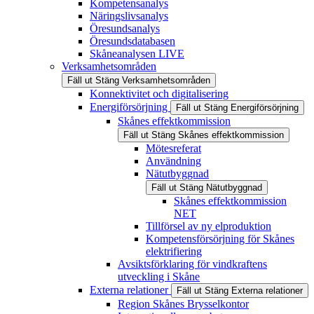
Kompetensanalys
Näringslivsanalys
Öresundsanalys
Öresundsdatabasen
Skåneanalysen LIVE
Verksamhetsområden
Fäll ut
Stäng
Verksamhetsområden
Konnektivitet och digitalisering
Energiförsörjning
Fäll ut
Stäng
Energiförsörjning
Skånes effektkommission
Fäll ut
Stäng
Skånes effektkommission
Mötesreferat
Användning
Nätutbyggnad
Fäll ut
Stäng
Nätutbyggnad
Skånes effektkommission
NET
Tillförsel av ny elproduktion
Kompetensförsörjning för Skånes
elektrifiering
Avsiktsförklaring för vindkraftens
utveckling i Skåne
Externa relationer
Fäll ut
Stäng
Externa relationer
Region Skånes Brysselkontor