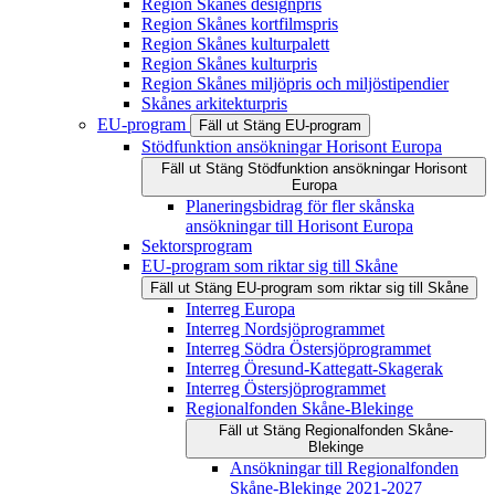
Region Skånes designpris
Region Skånes kortfilmspris
Region Skånes kulturpalett
Region Skånes kulturpris
Region Skånes miljöpris och miljöstipendier
Skånes arkitekturpris
EU-program
Fäll ut
Stäng
EU-program
Stödfunktion ansökningar Horisont Europa
Fäll ut
Stäng
Stödfunktion ansökningar Horisont
Europa
Planeringsbidrag för fler skånska
ansökningar till Horisont Europa
Sektorsprogram
EU-program som riktar sig till Skåne
Fäll ut
Stäng
EU-program som riktar sig till Skåne
Interreg Europa
Interreg Nordsjöprogrammet
Interreg Södra Östersjöprogrammet
Interreg Öresund-Kattegatt-Skagerak
Interreg Östersjöprogrammet
Regionalfonden Skåne-Blekinge
Fäll ut
Stäng
Regionalfonden Skåne-
Blekinge
Ansökningar till Regionalfonden
Skåne-Blekinge 2021-2027