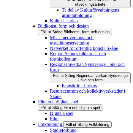
utvecklingsarbete
Ta del av Kulturförvaltningens
grundutbildning
Kultur i skolan
Bildkonst, form och design
Fäll ut
Stäng
Bildkonst, form och design
MU - medverkans- och
utställningsersättning
Nätverket för offentlig konst i Skåne
Region Skånes bildkonst- och
formkollegium
Regionsamverkan Sydsverige - bild och
form
Fäll ut
Stäng
Regionsamverkan Sydsverige
- bild och form
Konstkritik i fokus
Resurscentrum och kollektivverkstäder i
Skåne
Film och digitala spel
Fäll ut
Stäng
Film och digitala spel
Digitala spel
Film
Folkbildning
Fäll ut
Stäng
Folkbildning
Studieförbund