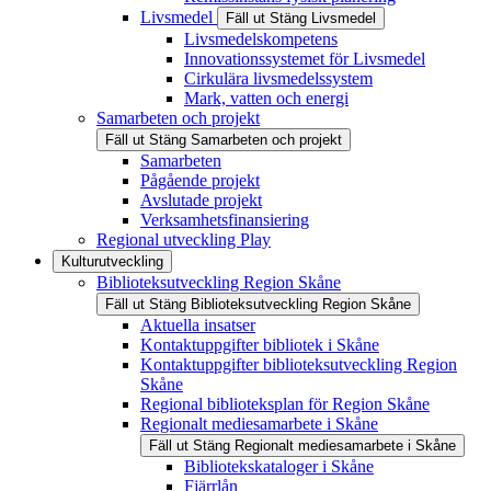
Livsmedel
Fäll ut
Stäng
Livsmedel
Livsmedelskompetens
Innovationssystemet för Livsmedel
Cirkulära livsmedelssystem
Mark, vatten och energi
Samarbeten och projekt
Fäll ut
Stäng
Samarbeten och projekt
Samarbeten
Pågående projekt
Avslutade projekt
Verksamhetsfinansiering
Regional utveckling Play
Kulturutveckling
Biblioteksutveckling Region Skåne
Fäll ut
Stäng
Biblioteksutveckling Region Skåne
Aktuella insatser
Kontaktuppgifter bibliotek i Skåne
Kontaktuppgifter biblioteksutveckling Region
Skåne
Regional biblioteksplan för Region Skåne
Regionalt mediesamarbete i Skåne
Fäll ut
Stäng
Regionalt mediesamarbete i Skåne
Bibliotekskataloger i Skåne
Fjärrlån