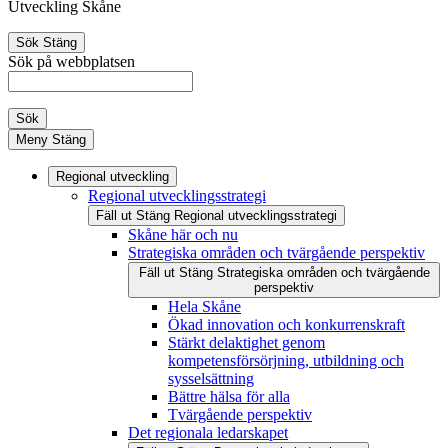
Utveckling Skåne
Sök
Stäng
Sök på webbplatsen
Sök
Meny
Stäng
Regional utveckling
Regional utvecklingsstrategi
Fäll ut
Stäng
Regional utvecklingsstrategi
Skåne här och nu
Strategiska områden och tvärgående perspektiv
Fäll ut
Stäng
Strategiska områden och tvärgående
perspektiv
Hela Skåne
Ökad innovation och konkurrenskraft
Stärkt delaktighet genom
kompetensförsörjning, utbildning och
sysselsättning
Bättre hälsa för alla
Tvärgående perspektiv
Det regionala ledarskapet