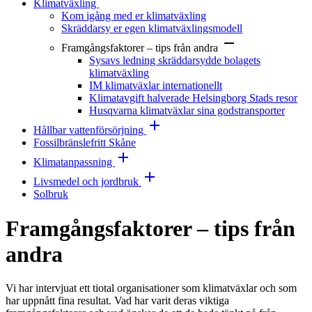
Klimatväxling
Kom igång med er klimatväxling
Skräddarsy er egen klimatväxlingsmodell
Framgångsfaktorer – tips från andra
Sysavs ledning skräddarsydde bolagets
klimatväxling
IM klimatväxlar internationellt
Klimatavgift halverade Helsingborg Stads resor
Husqvarna klimatväxlar sina godstransporter
Hållbar vattenförsörjning
Fossilbränslefritt Skåne
Klimatanpassning
Livsmedel och jordbruk
Solbruk
Framgångsfaktorer – tips från
andra
Vi har intervjuat ett tiotal organisationer som klimatväxlar och som
har uppnått fina resultat. Vad har varit deras viktiga