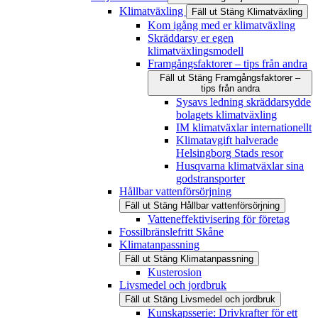
Klimatväxling
Fäll ut
Stäng
Klimatväxling
Kom igång med er klimatväxling
Skräddarsy er egen
klimatväxlingsmodell
Framgångsfaktorer – tips från andra
Fäll ut
Stäng
Framgångsfaktorer –
tips från andra
Sysavs ledning skräddarsydde
bolagets klimatväxling
IM klimatväxlar internationellt
Klimatavgift halverade
Helsingborg Stads resor
Husqvarna klimatväxlar sina
godstransporter
Hållbar vattenförsörjning
Fäll ut
Stäng
Hållbar vattenförsörjning
Vatteneffektivisering för företag
Fossilbränslefritt Skåne
Klimatanpassning
Fäll ut
Stäng
Klimatanpassning
Kusterosion
Livsmedel och jordbruk
Fäll ut
Stäng
Livsmedel och jordbruk
Kunskapsserie: Drivkrafter för ett