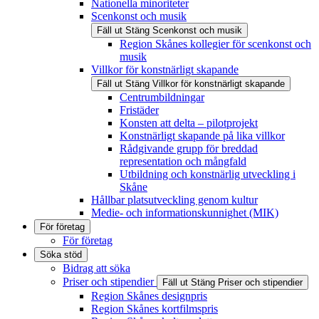
Nationella minoriteter
Scenkonst och musik
Fäll ut
Stäng
Scenkonst och musik
Region Skånes kollegier för scenkonst och
musik
Villkor för konstnärligt skapande
Fäll ut
Stäng
Villkor för konstnärligt skapande
Centrumbildningar
Fristäder
Konsten att delta – pilotprojekt
Konstnärligt skapande på lika villkor
Rådgivande grupp för breddad
representation och mångfald
Utbildning och konstnärlig utveckling i
Skåne
Hållbar platsutveckling genom kultur
Medie- och informationskunnighet (MIK)
För företag
För företag
Söka stöd
Bidrag att söka
Priser och stipendier
Fäll ut
Stäng
Priser och stipendier
Region Skånes designpris
Region Skånes kortfilmspris