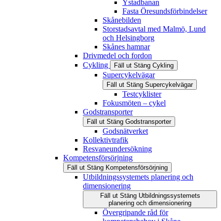
Ystadbanan
Fasta Öresundsförbindelser
Skånebilden
Storstadsavtal med Malmö, Lund
och Helsingborg
Skånes hamnar
Drivmedel och fordon
Cykling
Fäll ut
Stäng
Cykling
Supercykelvägar
Fäll ut
Stäng
Supercykelvägar
Testcyklister
Fokusmöten – cykel
Godstransporter
Fäll ut
Stäng
Godstransporter
Godsnätverket
Kollektivtrafik
Resvaneundersökning
Kompetensförsörjning
Fäll ut
Stäng
Kompetensförsörjning
Utbildningssystemets planering och
dimensionering
Fäll ut
Stäng
Utbildningssystemets
planering och dimensionering
Övergripande råd för