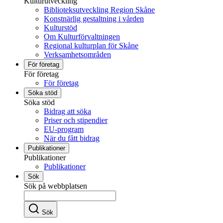
Kulturutveckling
Biblioteksutveckling Region Skåne
Konstnärlig gestaltning i vården
Kulturstöd
Om Kulturförvaltningen
Regional kulturplan för Skåne
Verksamhetsområden
För företag
För företag
För företag
Söka stöd
Söka stöd
Bidrag att söka
Priser och stipendier
EU-program
När du fått bidrag
Publikationer
Publikationer
Publikationer
Sök
Sök på webbplatsen
Sök