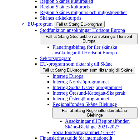
Region Skånes kulturpalett
Region Skånes kulturpris
Region Skånes miljöpris och miljöstipendier
Skånes arkitekturpris
EU-program
Fäll ut
Stäng
EU-program
Stödfunktion ansökningar Horisont Europa
Fäll ut
Stäng
Stödfunktion ansökningar Horisont
Europa
Planeringsbidrag för fler skånska
ansökningar till Horisont Europa
Sektorsprogram
EU-program som riktar sig till Skåne
Fäll ut
Stäng
EU-program som riktar sig till Skåne
Interreg Europa
Interreg Nordsjöprogrammet
Interreg Södra Östersjöprogrammet
Interreg Öresund-Kattegatt-Skagerak
Interreg Östersjöprogrammet
Regionalfonden Skåne-Blekinge
Fäll ut
Stäng
Regionalfonden Skåne-
Blekinge
Ansökningar till Regionalfonden
Skåne-Blekinge 2021-2027
Socialfondsprogrammet (ESF+)
Finansieringsguide för internationellt