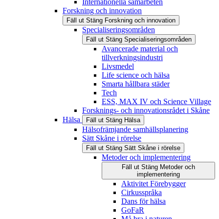
Internationella samarbeten
Forskning och innovation
Fäll ut
Stäng
Forskning och innovation
Specialiseringsområden
Fäll ut
Stäng
Specialiseringsområden
Avancerade material och
tillverkningsindustri
Livsmedel
Life science och hälsa
Smarta hållbara städer
Tech
ESS, MAX IV och Science Village
Forsknings- och innovationsrådet i Skåne
Hälsa
Fäll ut
Stäng
Hälsa
Hälsofrämjande samhällsplanering
Sätt Skåne i rörelse
Fäll ut
Stäng
Sätt Skåne i rörelse
Metoder och implementering
Fäll ut
Stäng
Metoder och
implementering
Aktivitet Förebygger
Cirkusspråka
Dans för hälsa
GoFaR
Må bra i naturen