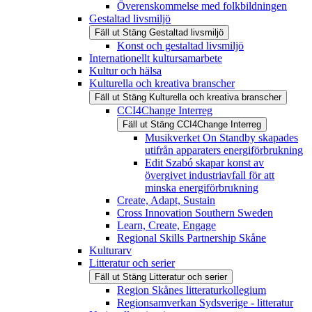
Överenskommelse med folkbildningen
Gestaltad livsmiljö
Fäll ut
Stäng
Gestaltad livsmiljö
Konst och gestaltad livsmiljö
Internationellt kultursamarbete
Kultur och hälsa
Kulturella och kreativa branscher
Fäll ut
Stäng
Kulturella och kreativa branscher
CCI4Change Interreg
Fäll ut
Stäng
CCI4Change Interreg
Musikverket On Standby skapades
utifrån apparaters energiförbrukning
Edit Szabó skapar konst av
övergivet industriavfall för att
minska energiförbrukning
Create, Adapt, Sustain
Cross Innovation Southern Sweden
Learn, Create, Engage
Regional Skills Partnership Skåne
Kulturarv
Litteratur och serier
Fäll ut
Stäng
Litteratur och serier
Region Skånes litteraturkollegium
Regionsamverkan Sydsverige - litteratur