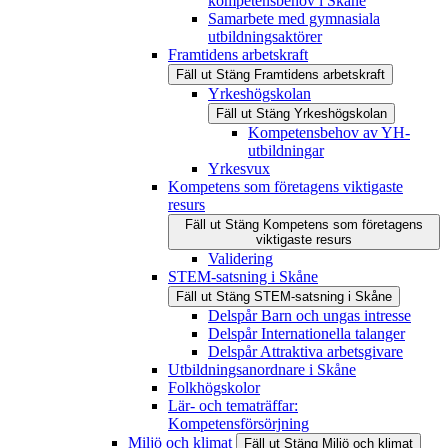
kompetensbehov i Skåne
Samarbete med gymnasiala
utbildningsaktörer
Framtidens arbetskraft
Fäll ut
Stäng
Framtidens arbetskraft
Yrkeshögskolan
Fäll ut
Stäng
Yrkeshögskolan
Kompetensbehov av YH-
utbildningar
Yrkesvux
Kompetens som företagens viktigaste
resurs
Fäll ut
Stäng
Kompetens som företagens
viktigaste resurs
Validering
STEM-satsning i Skåne
Fäll ut
Stäng
STEM-satsning i Skåne
Delspår Barn och ungas intresse
Delspår Internationella talanger
Delspår Attraktiva arbetsgivare
Utbildningsanordnare i Skåne
Folkhögskolor
Lär- och tematräffar:
Kompetensförsörjning
Miljö och klimat
Fäll ut
Stäng
Miljö och klimat