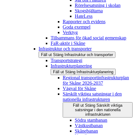
Rörelsesatsning i skolan
Skogshjältarna
HateLess
Rapporter och evidens
Goda exempel
Verktyg
Tillsammans för ökad social gemenskap
FaR-aktör i Skåne
Infrastruktur och transporter
Fäll ut
Stäng
Infrastruktur och transporter
Transportstrategi
Infrastrukturplanering
Fäll ut
Stäng
Infrastrukturplanering
Regional transportinfrastrukturplan
för Skåne 2026-2037
Vägval för Skåne
Särskilt viktiga satsningar i den
nationella infrastrukturen
Fäll ut
Stäng
Särskilt viktiga
satsningar i den nationella
infrastrukturen
Södra stambanan
Västkustbanan
Skånebanan