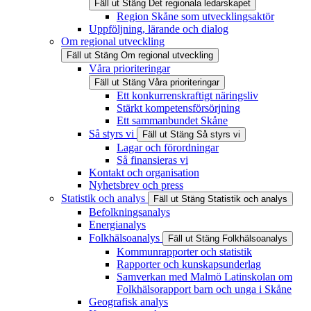
Fäll ut
Stäng
Det regionala ledarskapet
Region Skåne som utvecklingsaktör
Uppföljning, lärande och dialog
Om regional utveckling
Fäll ut
Stäng
Om regional utveckling
Våra prioriteringar
Fäll ut
Stäng
Våra prioriteringar
Ett konkurrenskraftigt näringsliv
Stärkt kompetensförsörjning
Ett sammanbundet Skåne
Så styrs vi
Fäll ut
Stäng
Så styrs vi
Lagar och förordningar
Så finansieras vi
Kontakt och organisation
Nyhetsbrev och press
Statistik och analys
Fäll ut
Stäng
Statistik och analys
Befolkningsanalys
Energianalys
Folkhälsoanalys
Fäll ut
Stäng
Folkhälsoanalys
Kommunrapporter och statistik
Rapporter och kunskapsunderlag
Samverkan med Malmö Latinskolan om
Folkhälsorapport barn och unga i Skåne
Geografisk analys