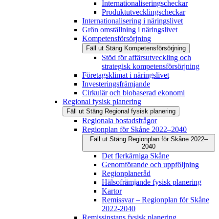
Internationaliseringscheckar
Produktutvecklingscheckar
Internationalisering i näringslivet
Grön omställning i näringslivet
Kompetensförsörjning
Fäll ut
Stäng
Kompetensförsörjning
Stöd för affärsutveckling och
strategisk kompetensförsörjning
Företagsklimat i näringslivet
Investeringsfrämjande
Cirkulär och biobaserad ekonomi
Regional fysisk planering
Fäll ut
Stäng
Regional fysisk planering
Regionala bostadsfrågor
Regionplan för Skåne 2022–2040
Fäll ut
Stäng
Regionplan för Skåne 2022–
2040
Det flerkärniga Skåne
Genomförande och uppföljning
Regionplaneråd
Hälsofrämjande fysisk planering
Kartor
Remissvar – Regionplan för Skåne
2022-2040
Remissinstans fysisk planering