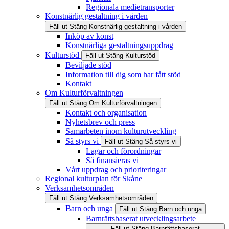
Regionala medietransporter
Konstnärlig gestaltning i vården
Fäll ut
Stäng
Konstnärlig gestaltning i vården
Inköp av konst
Konstnärliga gestaltningsuppdrag
Kulturstöd
Fäll ut
Stäng
Kulturstöd
Beviljade stöd
Information till dig som har fått stöd
Kontakt
Om Kulturförvaltningen
Fäll ut
Stäng
Om Kulturförvaltningen
Kontakt och organisation
Nyhetsbrev och press
Samarbeten inom kulturutveckling
Så styrs vi
Fäll ut
Stäng
Så styrs vi
Lagar och förordningar
Så finansieras vi
Vårt uppdrag och prioriteringar
Regional kulturplan för Skåne
Verksamhetsområden
Fäll ut
Stäng
Verksamhetsområden
Barn och unga
Fäll ut
Stäng
Barn och unga
Barnrättsbaserat utvecklingsarbete
Fäll ut
Stäng
Barnrättsbaserat