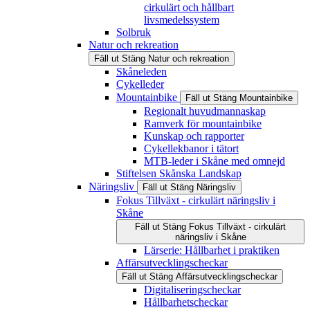
cirkulärt och hållbart
livsmedelssystem
Solbruk
Natur och rekreation
Fäll ut
Stäng
Natur och rekreation
Skåneleden
Cykelleder
Mountainbike
Fäll ut
Stäng
Mountainbike
Regionalt huvudmannaskap
Ramverk för mountainbike
Kunskap och rapporter
Cykellekbanor i tätort
MTB-leder i Skåne med omnejd
Stiftelsen Skånska Landskap
Näringsliv
Fäll ut
Stäng
Näringsliv
Fokus Tillväxt - cirkulärt näringsliv i
Skåne
Fäll ut
Stäng
Fokus Tillväxt - cirkulärt
näringsliv i Skåne
Lärserie: Hållbarhet i praktiken
Affärsutvecklingscheckar
Fäll ut
Stäng
Affärsutvecklingscheckar
Digitaliseringscheckar
Hållbarhetscheckar