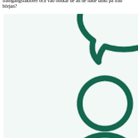
framgångsfaktorer och vad önskar de att de hade tänkt på från
början?