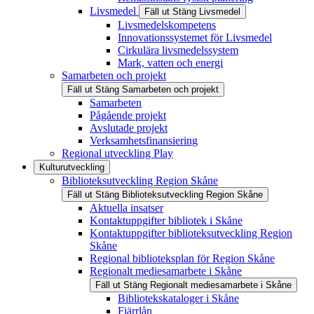
Livsmedel
Fäll ut
Stäng
Livsmedel
Livsmedelskompetens
Innovationssystemet för Livsmedel
Cirkulära livsmedelssystem
Mark, vatten och energi
Samarbeten och projekt
Fäll ut
Stäng
Samarbeten och projekt
Samarbeten
Pågående projekt
Avslutade projekt
Verksamhetsfinansiering
Regional utveckling Play
Kulturutveckling
Biblioteksutveckling Region Skåne
Fäll ut
Stäng
Biblioteksutveckling Region Skåne
Aktuella insatser
Kontaktuppgifter bibliotek i Skåne
Kontaktuppgifter biblioteksutveckling Region
Skåne
Regional biblioteksplan för Region Skåne
Regionalt mediesamarbete i Skåne
Fäll ut
Stäng
Regionalt mediesamarbete i Skåne
Bibliotekskataloger i Skåne
Fjärrlån