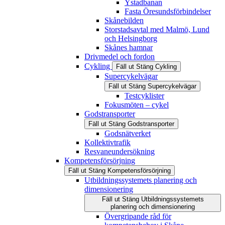
Ystadbanan
Fasta Öresundsförbindelser
Skånebilden
Storstadsavtal med Malmö, Lund
och Helsingborg
Skånes hamnar
Drivmedel och fordon
Cykling
Fäll ut
Stäng
Cykling
Supercykelvägar
Fäll ut
Stäng
Supercykelvägar
Testcyklister
Fokusmöten – cykel
Godstransporter
Fäll ut
Stäng
Godstransporter
Godsnätverket
Kollektivtrafik
Resvaneundersökning
Kompetensförsörjning
Fäll ut
Stäng
Kompetensförsörjning
Utbildningssystemets planering och
dimensionering
Fäll ut
Stäng
Utbildningssystemets
planering och dimensionering
Övergripande råd för