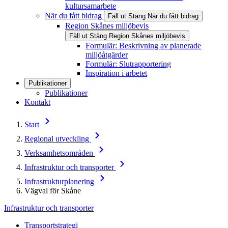
kultursamarbete
När du fått bidrag
Fäll ut
Stäng
När du fått bidrag
Region Skånes miljöbevis
Fäll ut
Stäng
Region Skånes miljöbevis
Formulär: Beskrivning av planerade
miljöåtgärder
Formulär: Slutrapportering
Inspiration i arbetet
Publikationer
Publikationer
Kontakt
Start
Regional utveckling
Verksamhetsområden
Infrastruktur och transporter
Infrastrukturplanering
Vägval för Skåne
Infrastruktur och transporter
Transportstrategi