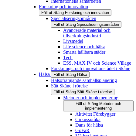
Internationella samarbeten
Forskning och innovation
Fäll ut
Stäng
Forskning och innovation
Specialiseringsområden
Fäll ut
Stäng
Specialiseringsområden
Avancerade material och
tillverkningsindustri
Livsmedel
Life science och hälsa
Smarta hållbara städer
Tech
ESS, MAX IV och Science Village
Forsknings- och innovationsrådet i Skåne
Hälsa
Fäll ut
Stäng
Hälsa
Hälsofrämjande samhällsplanering
Sätt Skåne i rörelse
Fäll ut
Stäng
Sätt Skåne i rörelse
Metoder och implementering
Fäll ut
Stäng
Metoder och
implementering
Aktivitet Förebygger
Cirkusspråka
Dans för hälsa
GoFaR
Må bra i naturen