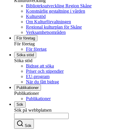
Kulturutveckling
Biblioteksutveckling Region Skåne
Konstnärlig gestaltning i vården
Kulturstöd
Om Kulturförvaltningen
Regional kulturplan för Skåne
Verksamhetsområden
För företag
För företag
För företag
Söka stöd
Söka stöd
Bidrag att söka
Priser och stipendier
EU-program
När du fått bidrag
Publikationer
Publikationer
Publikationer
Sök
Sök på webbplatsen
Sök