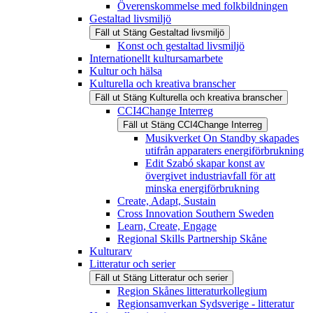
Överenskommelse med folkbildningen
Gestaltad livsmiljö
Fäll ut
Stäng
Gestaltad livsmiljö
Konst och gestaltad livsmiljö
Internationellt kultursamarbete
Kultur och hälsa
Kulturella och kreativa branscher
Fäll ut
Stäng
Kulturella och kreativa branscher
CCI4Change Interreg
Fäll ut
Stäng
CCI4Change Interreg
Musikverket On Standby skapades
utifrån apparaters energiförbrukning
Edit Szabó skapar konst av
övergivet industriavfall för att
minska energiförbrukning
Create, Adapt, Sustain
Cross Innovation Southern Sweden
Learn, Create, Engage
Regional Skills Partnership Skåne
Kulturarv
Litteratur och serier
Fäll ut
Stäng
Litteratur och serier
Region Skånes litteraturkollegium
Regionsamverkan Sydsverige - litteratur