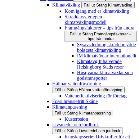
Klimatväxling
Fäll ut
Stäng
Klimatväxling
Kom igång med er klimatväxling
Skräddarsy er egen
klimatväxlingsmodell
Framgångsfaktorer – tips från andra
Fäll ut
Stäng
Framgångsfaktorer –
tips från andra
Sysavs ledning skräddarsydde
bolagets klimatväxling
IM klimatväxlar internationellt
Klimatavgift halverade
Helsingborg Stads resor
Husqvarna klimatväxlar sina
godstransporter
Hållbar vattenförsörjning
Fäll ut
Stäng
Hållbar vattenförsörjning
Vatteneffektivisering för företag
Fossilbränslefritt Skåne
Klimatanpassning
Fäll ut
Stäng
Klimatanpassning
Kusterosion
Livsmedel och jordbruk
Fäll ut
Stäng
Livsmedel och jordbruk
Kunskapsserie: Drivkrafter för ett