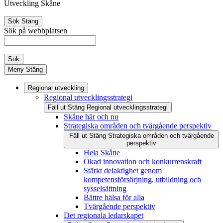
Utveckling Skåne
Sök
Stäng
Sök på webbplatsen
Sök
Meny
Stäng
Regional utveckling
Regional utvecklingsstrategi
Fäll ut
Stäng
Regional utvecklingsstrategi
Skåne här och nu
Strategiska områden och tvärgående perspektiv
Fäll ut
Stäng
Strategiska områden och tvärgående
perspektiv
Hela Skåne
Ökad innovation och konkurrenskraft
Stärkt delaktighet genom
kompetensförsörjning, utbildning och
sysselsättning
Bättre hälsa för alla
Tvärgående perspektiv
Det regionala ledarskapet