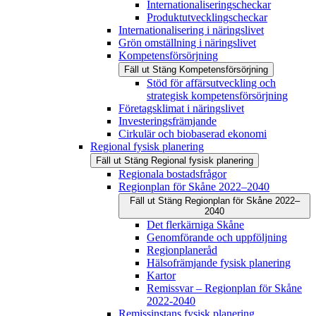
Internationaliseringscheckar
Produktutvecklingscheckar
Internationalisering i näringslivet
Grön omställning i näringslivet
Kompetensförsörjning
Fäll ut
Stäng
Kompetensförsörjning
Stöd för affärsutveckling och
strategisk kompetensförsörjning
Företagsklimat i näringslivet
Investeringsfrämjande
Cirkulär och biobaserad ekonomi
Regional fysisk planering
Fäll ut
Stäng
Regional fysisk planering
Regionala bostadsfrågor
Regionplan för Skåne 2022–2040
Fäll ut
Stäng
Regionplan för Skåne 2022–
2040
Det flerkärniga Skåne
Genomförande och uppföljning
Regionplaneråd
Hälsofrämjande fysisk planering
Kartor
Remissvar – Regionplan för Skåne
2022-2040
Remissinstans fysisk planering