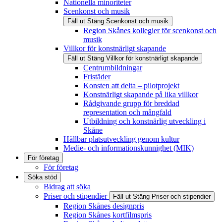
Nationella minoriteter
Scenkonst och musik
Fäll ut
Stäng
Scenkonst och musik
Region Skånes kollegier för scenkonst och
musik
Villkor för konstnärligt skapande
Fäll ut
Stäng
Villkor för konstnärligt skapande
Centrumbildningar
Fristäder
Konsten att delta – pilotprojekt
Konstnärligt skapande på lika villkor
Rådgivande grupp för breddad
representation och mångfald
Utbildning och konstnärlig utveckling i
Skåne
Hållbar platsutveckling genom kultur
Medie- och informationskunnighet (MIK)
För företag
För företag
Söka stöd
Bidrag att söka
Priser och stipendier
Fäll ut
Stäng
Priser och stipendier
Region Skånes designpris
Region Skånes kortfilmspris