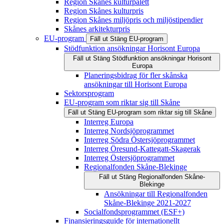
Region Skånes kulturpalett
Region Skånes kulturpris
Region Skånes miljöpris och miljöstipendier
Skånes arkitekturpris
EU-program
Fäll ut
Stäng
EU-program
Stödfunktion ansökningar Horisont Europa
Fäll ut
Stäng
Stödfunktion ansökningar Horisont
Europa
Planeringsbidrag för fler skånska
ansökningar till Horisont Europa
Sektorsprogram
EU-program som riktar sig till Skåne
Fäll ut
Stäng
EU-program som riktar sig till Skåne
Interreg Europa
Interreg Nordsjöprogrammet
Interreg Södra Östersjöprogrammet
Interreg Öresund-Kattegatt-Skagerak
Interreg Östersjöprogrammet
Regionalfonden Skåne-Blekinge
Fäll ut
Stäng
Regionalfonden Skåne-
Blekinge
Ansökningar till Regionalfonden
Skåne-Blekinge 2021-2027
Socialfondsprogrammet (ESF+)
Finansieringsguide för internationellt