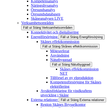
Kompetensanalys
Näringslivsanalys
Öresundsanalys
Öresundsdatabasen
Skåneanalysen LIVE
Verksamhetsområden
Fäll ut
Stäng
Verksamhetsområden
Konnektivitet och digitalisering
Energiförsörjning
Fäll ut
Stäng
Energiförsörjning
Skånes effektkommission
Fäll ut
Stäng
Skånes effektkommission
Mötesreferat
Användning
Nätutbyggnad
Fäll ut
Stäng
Nätutbyggnad
Skånes effektkommission
NET
Tillförsel av ny elproduktion
Kompetensförsörjning för Skånes
elektrifiering
Avsiktsförklaring för vindkraftens
utveckling i Skåne
Externa relationer
Fäll ut
Stäng
Externa relationer
Region Skånes Brysselkontor