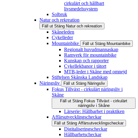
cirkulärt och hållbart
livsmedelssystem
Solbruk
Natur och rekreation
Fäll ut
Stäng
Natur och rekreation
Skåneleden
Cykelleder
Mountainbike
Fäll ut
Stäng
Mountainbike
Regionalt huvudmannaskap
Ramverk för mountainbike
Kunskap och rapporter
Cykellekbanor i tätort
MTB-leder i Skåne med omnejd
Stiftelsen Skånska Landskap
Näringsliv
Fäll ut
Stäng
Näringsliv
Fokus Tillväxt - cirkulärt näringsliv i
Skåne
Fäll ut
Stäng
Fokus Tillväxt - cirkulärt
näringsliv i Skåne
Lärserie: Hållbarhet i praktiken
Affärsutvecklingscheckar
Fäll ut
Stäng
Affärsutvecklingscheckar
Digitaliseringscheckar
Hållbarhetscheckar