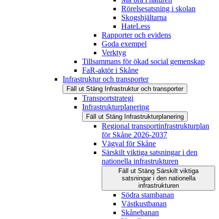
Rörelsesatsning i skolan
Skogshjältarna
HateLess
Rapporter och evidens
Goda exempel
Verktyg
Tillsammans för ökad social gemenskap
FaR-aktör i Skåne
Infrastruktur och transporter
Fäll ut
Stäng
Infrastruktur och transporter
Transportstrategi
Infrastrukturplanering
Fäll ut
Stäng
Infrastrukturplanering
Regional transportinfrastrukturplan
för Skåne 2026-2037
Vägval för Skåne
Särskilt viktiga satsningar i den
nationella infrastrukturen
Fäll ut
Stäng
Särskilt viktiga
satsningar i den nationella
infrastrukturen
Södra stambanan
Västkustbanan
Skånebanan