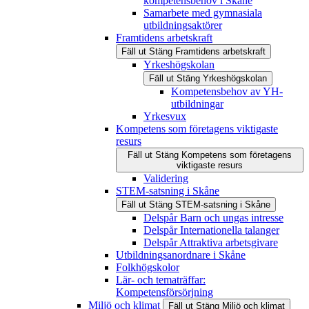
kompetensbehov i Skåne
Samarbete med gymnasiala
utbildningsaktörer
Framtidens arbetskraft
Fäll ut
Stäng
Framtidens arbetskraft
Yrkeshögskolan
Fäll ut
Stäng
Yrkeshögskolan
Kompetensbehov av YH-
utbildningar
Yrkesvux
Kompetens som företagens viktigaste
resurs
Fäll ut
Stäng
Kompetens som företagens
viktigaste resurs
Validering
STEM-satsning i Skåne
Fäll ut
Stäng
STEM-satsning i Skåne
Delspår Barn och ungas intresse
Delspår Internationella talanger
Delspår Attraktiva arbetsgivare
Utbildningsanordnare i Skåne
Folkhögskolor
Lär- och tematräffar:
Kompetensförsörjning
Miljö och klimat
Fäll ut
Stäng
Miljö och klimat