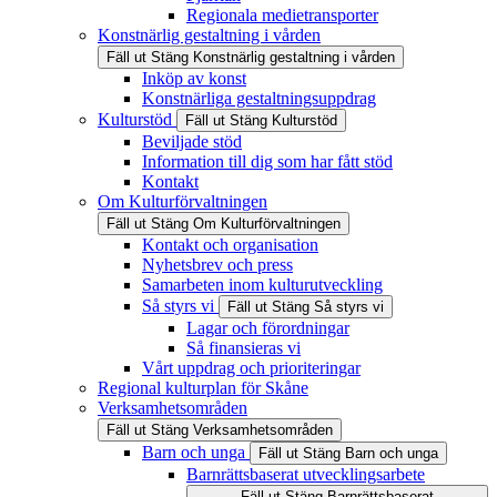
Regionala medietransporter
Konstnärlig gestaltning i vården
Fäll ut
Stäng
Konstnärlig gestaltning i vården
Inköp av konst
Konstnärliga gestaltningsuppdrag
Kulturstöd
Fäll ut
Stäng
Kulturstöd
Beviljade stöd
Information till dig som har fått stöd
Kontakt
Om Kulturförvaltningen
Fäll ut
Stäng
Om Kulturförvaltningen
Kontakt och organisation
Nyhetsbrev och press
Samarbeten inom kulturutveckling
Så styrs vi
Fäll ut
Stäng
Så styrs vi
Lagar och förordningar
Så finansieras vi
Vårt uppdrag och prioriteringar
Regional kulturplan för Skåne
Verksamhetsområden
Fäll ut
Stäng
Verksamhetsområden
Barn och unga
Fäll ut
Stäng
Barn och unga
Barnrättsbaserat utvecklingsarbete
Fäll ut
Stäng
Barnrättsbaserat