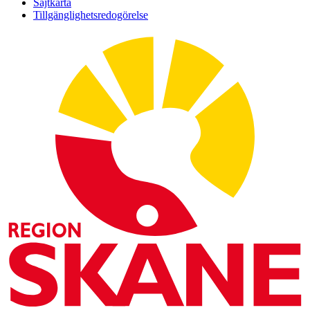
Sajtkarta
Tillgänglighetsredogörelse