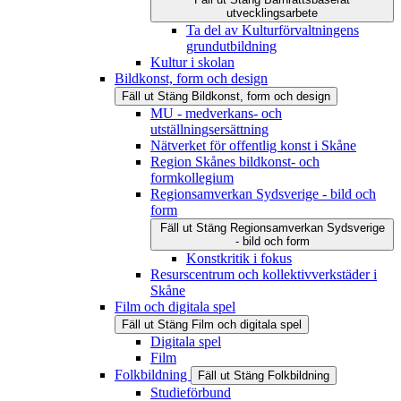
utvecklingsarbete
Ta del av Kulturförvaltningens
grundutbildning
Kultur i skolan
Bildkonst, form och design
Fäll ut
Stäng
Bildkonst, form och design
MU - medverkans- och
utställningsersättning
Nätverket för offentlig konst i Skåne
Region Skånes bildkonst- och
formkollegium
Regionsamverkan Sydsverige - bild och
form
Fäll ut
Stäng
Regionsamverkan Sydsverige
- bild och form
Konstkritik i fokus
Resurscentrum och kollektivverkstäder i
Skåne
Film och digitala spel
Fäll ut
Stäng
Film och digitala spel
Digitala spel
Film
Folkbildning
Fäll ut
Stäng
Folkbildning
Studieförbund