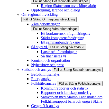
Fäll ut
Stäng
Det regionala ledarskapet
Region Skåne som utvecklingsaktör
Uppföljning, lärande och dialog
Om regional utveckling
Fäll ut
Stäng
Om regional utveckling
Våra prioriteringar
Fäll ut
Stäng
Våra prioriteringar
Ett konkurrenskraftigt näringsliv
Stärkt kompetensförsörjning
Ett sammanbundet Skåne
Så styrs vi
Fäll ut
Stäng
Så styrs vi
Lagar och förordningar
Så finansieras vi
Kontakt och organisation
Nyhetsbrev och press
Statistik och analys
Fäll ut
Stäng
Statistik och analys
Befolkningsanalys
Energianalys
Folkhälsoanalys
Fäll ut
Stäng
Folkhälsoanalys
Kommunrapporter och statistik
Rapporter och kunskapsunderlag
Samverkan med Malmö Latinskolan om
Folkhälsorapport barn och unga i Skåne
Geografisk analys