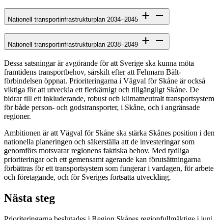
Nationell transportinfrastrukturplan 2034–2045
Nationell transportinfrastrukturplan 2038–2049
Dessa satsningar är avgörande för att Sverige ska kunna möta
framtidens transportbehov, särskilt efter att Fehmarn Bält-
förbindelsen öppnat. Prioriteringarna i Vägval för Skåne är också
viktiga för att utveckla ett flerkärnigt och tillgängligt Skåne. De
bidrar till ett inkluderande, robust och klimatneutralt transportsystem
för både person- och godstransporter, i Skåne, och i angränsade
regioner.
Ambitionen är att Vägval för Skåne ska stärka Skånes position i den
nationella planeringen och säkerställa att de investeringar som
genomförs motsvarar regionens faktiska behov. Med tydliga
prioriteringar och ett gemensamt agerande kan förutsättningarna
förbättras för ett transportsystem som fungerar i vardagen, för arbete
och företagande, och för Sveriges fortsatta utveckling.
Nästa steg
Prioriteringarna beslutades i Region Skånes regionfullmäktige i juni