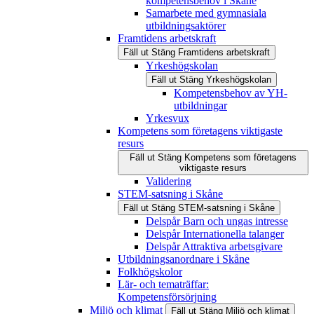
kompetensbehov i Skåne
Samarbete med gymnasiala
utbildningsaktörer
Framtidens arbetskraft
Fäll ut
Stäng
Framtidens arbetskraft
Yrkeshögskolan
Fäll ut
Stäng
Yrkeshögskolan
Kompetensbehov av YH-
utbildningar
Yrkesvux
Kompetens som företagens viktigaste
resurs
Fäll ut
Stäng
Kompetens som företagens
viktigaste resurs
Validering
STEM-satsning i Skåne
Fäll ut
Stäng
STEM-satsning i Skåne
Delspår Barn och ungas intresse
Delspår Internationella talanger
Delspår Attraktiva arbetsgivare
Utbildningsanordnare i Skåne
Folkhögskolor
Lär- och tematräffar:
Kompetensförsörjning
Miljö och klimat
Fäll ut
Stäng
Miljö och klimat