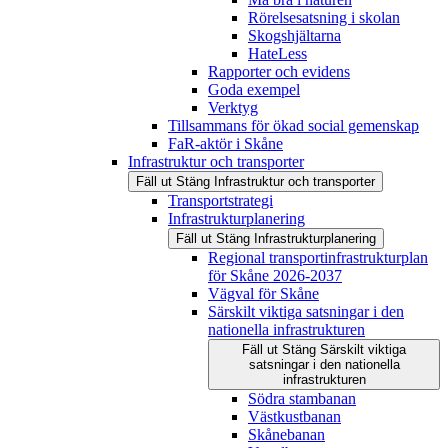
Rörelsesatsning i skolan
Skogshjältarna
HateLess
Rapporter och evidens
Goda exempel
Verktyg
Tillsammans för ökad social gemenskap
FaR-aktör i Skåne
Infrastruktur och transporter
Fäll ut
Stäng
Infrastruktur och transporter
Transportstrategi
Infrastrukturplanering
Fäll ut
Stäng
Infrastrukturplanering
Regional transportinfrastrukturplan
för Skåne 2026-2037
Vägval för Skåne
Särskilt viktiga satsningar i den
nationella infrastrukturen
Fäll ut
Stäng
Särskilt viktiga
satsningar i den nationella
infrastrukturen
Södra stambanan
Västkustbanan
Skånebanan