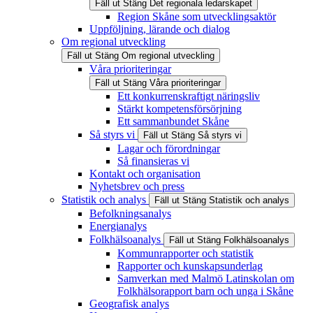
Fäll ut
Stäng
Det regionala ledarskapet
Region Skåne som utvecklingsaktör
Uppföljning, lärande och dialog
Om regional utveckling
Fäll ut
Stäng
Om regional utveckling
Våra prioriteringar
Fäll ut
Stäng
Våra prioriteringar
Ett konkurrenskraftigt näringsliv
Stärkt kompetensförsörjning
Ett sammanbundet Skåne
Så styrs vi
Fäll ut
Stäng
Så styrs vi
Lagar och förordningar
Så finansieras vi
Kontakt och organisation
Nyhetsbrev och press
Statistik och analys
Fäll ut
Stäng
Statistik och analys
Befolkningsanalys
Energianalys
Folkhälsoanalys
Fäll ut
Stäng
Folkhälsoanalys
Kommunrapporter och statistik
Rapporter och kunskapsunderlag
Samverkan med Malmö Latinskolan om
Folkhälsorapport barn och unga i Skåne
Geografisk analys