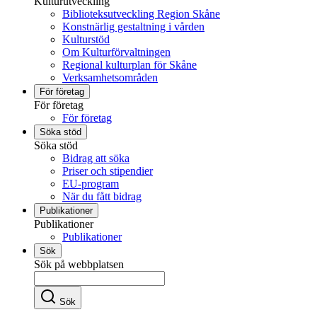
Kulturutveckling
Biblioteksutveckling Region Skåne
Konstnärlig gestaltning i vården
Kulturstöd
Om Kulturförvaltningen
Regional kulturplan för Skåne
Verksamhetsområden
För företag
För företag
För företag
Söka stöd
Söka stöd
Bidrag att söka
Priser och stipendier
EU-program
När du fått bidrag
Publikationer
Publikationer
Publikationer
Sök
Sök på webbplatsen
Sök