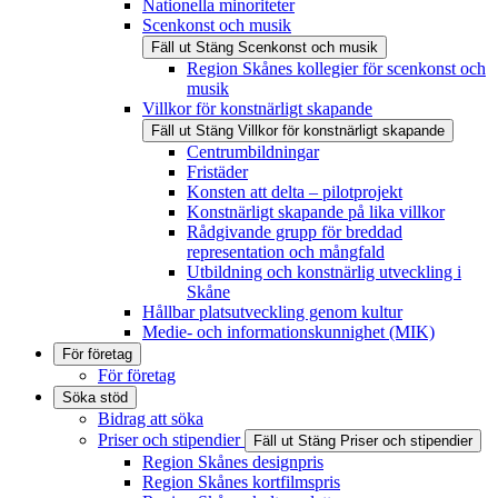
Nationella minoriteter
Scenkonst och musik
Fäll ut
Stäng
Scenkonst och musik
Region Skånes kollegier för scenkonst och
musik
Villkor för konstnärligt skapande
Fäll ut
Stäng
Villkor för konstnärligt skapande
Centrumbildningar
Fristäder
Konsten att delta – pilotprojekt
Konstnärligt skapande på lika villkor
Rådgivande grupp för breddad
representation och mångfald
Utbildning och konstnärlig utveckling i
Skåne
Hållbar platsutveckling genom kultur
Medie- och informationskunnighet (MIK)
För företag
För företag
Söka stöd
Bidrag att söka
Priser och stipendier
Fäll ut
Stäng
Priser och stipendier
Region Skånes designpris
Region Skånes kortfilmspris