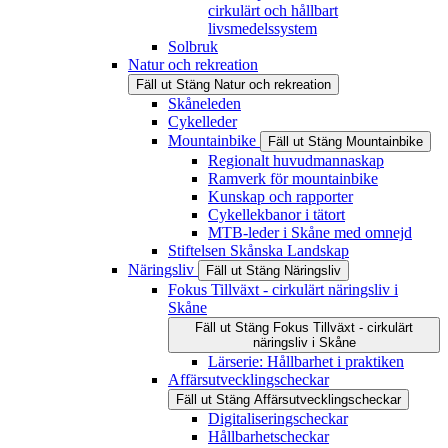
cirkulärt och hållbart
livsmedelssystem
Solbruk
Natur och rekreation
Fäll ut
Stäng
Natur och rekreation
Skåneleden
Cykelleder
Mountainbike
Fäll ut
Stäng
Mountainbike
Regionalt huvudmannaskap
Ramverk för mountainbike
Kunskap och rapporter
Cykellekbanor i tätort
MTB-leder i Skåne med omnejd
Stiftelsen Skånska Landskap
Näringsliv
Fäll ut
Stäng
Näringsliv
Fokus Tillväxt - cirkulärt näringsliv i
Skåne
Fäll ut
Stäng
Fokus Tillväxt - cirkulärt
näringsliv i Skåne
Lärserie: Hållbarhet i praktiken
Affärsutvecklingscheckar
Fäll ut
Stäng
Affärsutvecklingscheckar
Digitaliseringscheckar
Hållbarhetscheckar