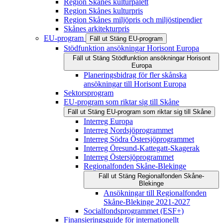
Region Skånes kulturpalett
Region Skånes kulturpris
Region Skånes miljöpris och miljöstipendier
Skånes arkitekturpris
EU-program
Fäll ut
Stäng
EU-program
Stödfunktion ansökningar Horisont Europa
Fäll ut
Stäng
Stödfunktion ansökningar Horisont
Europa
Planeringsbidrag för fler skånska
ansökningar till Horisont Europa
Sektorsprogram
EU-program som riktar sig till Skåne
Fäll ut
Stäng
EU-program som riktar sig till Skåne
Interreg Europa
Interreg Nordsjöprogrammet
Interreg Södra Östersjöprogrammet
Interreg Öresund-Kattegatt-Skagerak
Interreg Östersjöprogrammet
Regionalfonden Skåne-Blekinge
Fäll ut
Stäng
Regionalfonden Skåne-
Blekinge
Ansökningar till Regionalfonden
Skåne-Blekinge 2021-2027
Socialfondsprogrammet (ESF+)
Finansieringsguide för internationellt