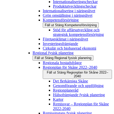
Internationaliseringscheckar
Produktutvecklingscheckar
Internationalisering i näringslivet
Grön omställning i näringslivet
Kompetensförsörjning
Fäll ut
Stäng
Kompetensförsörjning
Stöd för affärsutveckling och
strategisk kompetensförsörjning
Företagsklimat i näringslivet
Investeringsfrämjande
Cirkulär och biobaserad ekonomi
Regional fysisk planering
Fäll ut
Stäng
Regional fysisk planering
Regionala bostadsfrågor
Regionplan för Skåne 2022–2040
Fäll ut
Stäng
Regionplan för Skåne 2022–
2040
Det flerkärniga Skåne
Genomförande och uppföljning
Regionplaneråd
Hälsofrämjande fysisk planering
Kartor
Remissvar – Regionplan för Skåne
2022-2040
Remissinstans fysisk planering