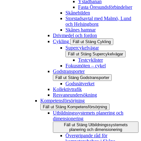
Ystadbanan
Fasta Öresundsförbindelser
Skånebilden
Storstadsavtal med Malmö, Lund
och Helsingborg
Skånes hamnar
Drivmedel och fordon
Cykling
Fäll ut
Stäng
Cykling
Supercykelvägar
Fäll ut
Stäng
Supercykelvägar
Testcyklister
Fokusmöten – cykel
Godstransporter
Fäll ut
Stäng
Godstransporter
Godsnätverket
Kollektivtrafik
Resvaneundersökning
Kompetensförsörjning
Fäll ut
Stäng
Kompetensförsörjning
Utbildningssystemets planering och
dimensionering
Fäll ut
Stäng
Utbildningssystemets
planering och dimensionering
Övergripande råd för