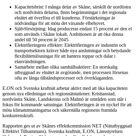
Kapacitetsbrist: I många delar av Skåne, särskilt de nordöstra
och nordvästra delarna, finns begränsningar i det regionala
elnätet att överföra el till kunderna. Förstärkningar är
nödvändiga för att möta det växande elbehovet.
Självförsörjning: Idag produceras endast 15 procent av den el
som används i Skåne lokalt. Ambitionen är att öka denna
andel till 50 procent år 2045.
Elektrifieringens effekter: Elektrifieringen av industrin och
transportsektorn kräver både nya anslutningar och betydande
flexibilitetslösningar för att hantera toppar och dalar i
elanvändningen.
Samarbete mellan olika samhällsaktörer: En storskalig
utbyggnad av elnätet är avgörande, men processen försenas
ofta av långa tillståndsprocesser och överklaganden.
E.ON och Svenska kraftnät arbetar aktivt med att öka kapaciteten
genom nya elledningar och regionnätstationer. Kristianstad,
nordvästra Skåne, Landskrona och Malmö är områden som står i
fokus för kommande satsningar. Elektrifieringen är en nyckel för att
möta klimatutmaningarna och säkerställa regionens framtida
konkurrenskraft.
Rapporten ges ut av Skånes effektkommission NET (Nätutbyggnad
Effektivt Tillsammans). Svenska kraftnät, E.ON, Länsstyrelsen