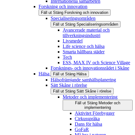
Internationella samarbeten
Forskning och innovation
Fäll ut
Stäng
Forskning och innovation
Specialiseringsområden
Fäll ut
Stäng
Specialiseringsområden
Avancerade material och
tillverkningsindustri
Livsmedel
Life science och hälsa
Smarta hållbara städer
Tech
ESS, MAX IV och Science Village
Forsknings- och innovationsrådet i Skåne
Hälsa
Fäll ut
Stäng
Hälsa
Hälsofrämjande samhällsplanering
Sätt Skåne i rörelse
Fäll ut
Stäng
Sätt Skåne i rörelse
Metoder och implementering
Fäll ut
Stäng
Metoder och
implementering
Aktivitet Förebygger
Cirkusspråka
Dans för hälsa
GoFaR
Må bra i naturen