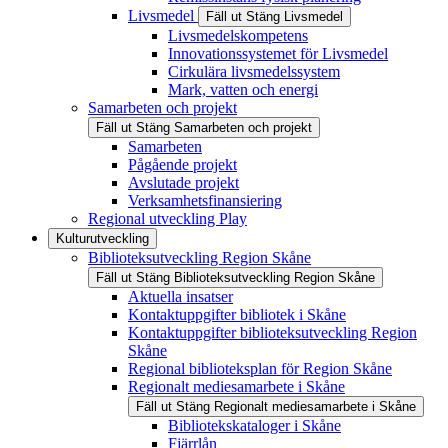
Livsmedel
Fäll ut
Stäng
Livsmedel
Livsmedelskompetens
Innovationssystemet för Livsmedel
Cirkulära livsmedelssystem
Mark, vatten och energi
Samarbeten och projekt
Fäll ut
Stäng
Samarbeten och projekt
Samarbeten
Pågående projekt
Avslutade projekt
Verksamhetsfinansiering
Regional utveckling Play
Kulturutveckling
Biblioteksutveckling Region Skåne
Fäll ut
Stäng
Biblioteksutveckling Region Skåne
Aktuella insatser
Kontaktuppgifter bibliotek i Skåne
Kontaktuppgifter biblioteksutveckling Region
Skåne
Regional biblioteksplan för Region Skåne
Regionalt mediesamarbete i Skåne
Fäll ut
Stäng
Regionalt mediesamarbete i Skåne
Bibliotekskataloger i Skåne
Fjärrlån