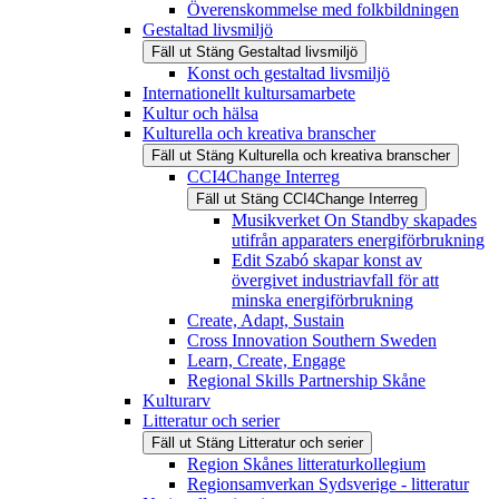
Överenskommelse med folkbildningen
Gestaltad livsmiljö
Fäll ut
Stäng
Gestaltad livsmiljö
Konst och gestaltad livsmiljö
Internationellt kultursamarbete
Kultur och hälsa
Kulturella och kreativa branscher
Fäll ut
Stäng
Kulturella och kreativa branscher
CCI4Change Interreg
Fäll ut
Stäng
CCI4Change Interreg
Musikverket On Standby skapades
utifrån apparaters energiförbrukning
Edit Szabó skapar konst av
övergivet industriavfall för att
minska energiförbrukning
Create, Adapt, Sustain
Cross Innovation Southern Sweden
Learn, Create, Engage
Regional Skills Partnership Skåne
Kulturarv
Litteratur och serier
Fäll ut
Stäng
Litteratur och serier
Region Skånes litteraturkollegium
Regionsamverkan Sydsverige - litteratur