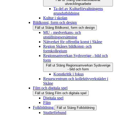
utvecklingsarbete
Ta del av Kulturförvaltningens
grundutbildning
Kultur i skolan
Bildkonst, form och design
Fäll ut
Stäng
Bildkonst, form och design
MU - medverkans- och
utställningsersättning
Nätverket för offentlig konst i Skåne
Region Skånes bildkonst- och
formkollegium
Regionsamverkan Sydsverige - bild och
form
Fäll ut
Stäng
Regionsamverkan Sydsverige
- bild och form
Konstkritik i fokus
Resurscentrum och kollektivverkstäder i
Skåne
Film och digitala spel
Fäll ut
Stäng
Film och digitala spel
Digitala spel
Film
Folkbildning
Fäll ut
Stäng
Folkbildning
Studieförbund