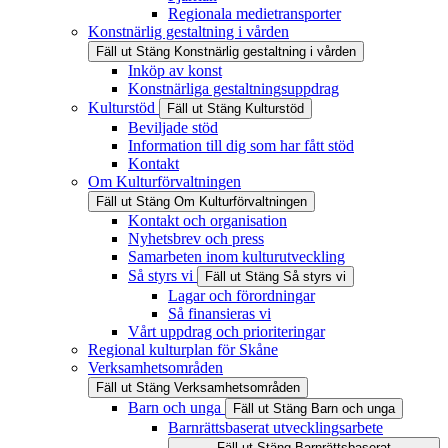
Regionala medietransporter
Konstnärlig gestaltning i vården
Fäll ut
Stäng
Konstnärlig gestaltning i vården
Inköp av konst
Konstnärliga gestaltningsuppdrag
Kulturstöd
Fäll ut
Stäng
Kulturstöd
Beviljade stöd
Information till dig som har fått stöd
Kontakt
Om Kulturförvaltningen
Fäll ut
Stäng
Om Kulturförvaltningen
Kontakt och organisation
Nyhetsbrev och press
Samarbeten inom kulturutveckling
Så styrs vi
Fäll ut
Stäng
Så styrs vi
Lagar och förordningar
Så finansieras vi
Vårt uppdrag och prioriteringar
Regional kulturplan för Skåne
Verksamhetsområden
Fäll ut
Stäng
Verksamhetsområden
Barn och unga
Fäll ut
Stäng
Barn och unga
Barnrättsbaserat utvecklingsarbete
Fäll ut
Stäng
Barnrättsbaserat