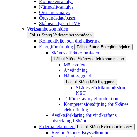
Kompetensanalys
Näringslivsanalys
Öresundsanalys
Öresundsdatabasen
Skåneanalysen LIVE
Verksamhetsområden
Fäll ut
Stäng
Verksamhetsområden
Konnektivitet och digitalisering
Energiförsörjning
Fäll ut
Stäng
Energiförsörjning
Skånes effektkommission
Fäll ut
Stäng
Skånes effektkommission
Mötesreferat
Användning
Nätutbyggnad
Fäll ut
Stäng
Nätutbyggnad
Skånes effektkommission
NET
Tillförsel av ny elproduktion
Kompetensförsörjning för Skånes
elektrifiering
Avsiktsförklaring för vindkraftens
utveckling i Skåne
Externa relationer
Fäll ut
Stäng
Externa relationer
Region Skånes Brysselkontor