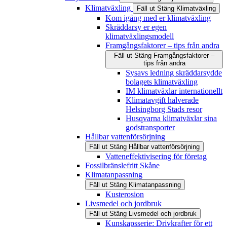
Klimatväxling
Fäll ut
Stäng
Klimatväxling
Kom igång med er klimatväxling
Skräddarsy er egen
klimatväxlingsmodell
Framgångsfaktorer – tips från andra
Fäll ut
Stäng
Framgångsfaktorer –
tips från andra
Sysavs ledning skräddarsydde
bolagets klimatväxling
IM klimatväxlar internationellt
Klimatavgift halverade
Helsingborg Stads resor
Husqvarna klimatväxlar sina
godstransporter
Hållbar vattenförsörjning
Fäll ut
Stäng
Hållbar vattenförsörjning
Vatteneffektivisering för företag
Fossilbränslefritt Skåne
Klimatanpassning
Fäll ut
Stäng
Klimatanpassning
Kusterosion
Livsmedel och jordbruk
Fäll ut
Stäng
Livsmedel och jordbruk
Kunskapsserie: Drivkrafter för ett