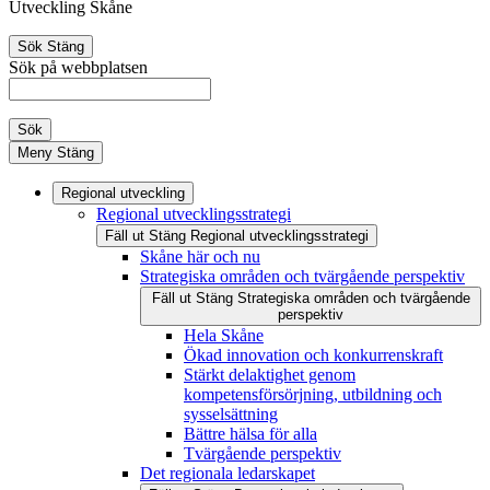
Utveckling Skåne
Sök
Stäng
Sök på webbplatsen
Sök
Meny
Stäng
Regional utveckling
Regional utvecklingsstrategi
Fäll ut
Stäng
Regional utvecklingsstrategi
Skåne här och nu
Strategiska områden och tvärgående perspektiv
Fäll ut
Stäng
Strategiska områden och tvärgående
perspektiv
Hela Skåne
Ökad innovation och konkurrenskraft
Stärkt delaktighet genom
kompetensförsörjning, utbildning och
sysselsättning
Bättre hälsa för alla
Tvärgående perspektiv
Det regionala ledarskapet