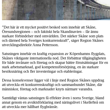
Det här är ett mycket positivt besked som innebär att Skåne,
Öresundsregionen – och faktiskt hela Skandinavien – får ännu
starkare förbindelser med omvärlden. Det stärker Skåne som plats
och därmed hela Sveriges konkurrenskraft
, säger Region Skånes
utvecklingsdirektör Anna Pettersson.
Satsningen innebär en kraftig expansion av Köpenhamns flygplats,
Skånes viktigaste internationella nod. Det förbättrar tillgängligheten
för både invånare och företag och skapar bättre förutsättningar för en
stark arbetsmarknad, god kompetensförsörjning, en än starkare
besöksnäring och fler investeringar och etableringar.
Dessa konsekvenser ligger väl i linje med Region Skånes uppdrag
att utveckla ett konkurrenskraftigt och sammanbundet Skåne, där
människor, företag och marknader knyts närmare varandra.
Samtidigt väntas satsningen få effekter även i norra Sverige, bland
annat genom en avsiktsförklaring med näringslivet i Skellefteå om
att utveckla mer hållbart flygbränsle.