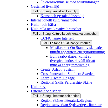
Överenskommelse med folkbildningen
Gestaltad livsmiljö
Fäll ut
Stäng
Gestaltad livsmiljö
Konst och gestaltad livsmiljö
Internationellt kultursamarbete
Kultur och hälsa
Kulturella och kreativa branscher
Fäll ut
Stäng
Kulturella och kreativa branscher
CCI4Change Interreg
Fäll ut
Stäng
CCI4Change Interreg
Musikverket On Standby skapades
utifrån apparaters energiförbrukning
Edit Szabó skapar konst av
övergivet industriavfall för att
minska energiförbrukning
Create, Adapt, Sustain
Cross Innovation Southern Sweden
Learn, Create, Engage
Regional Skills Partnership Skåne
Kulturarv
Litteratur och serier
Fäll ut
Stäng
Litteratur och serier
Region Skånes litteraturkollegium
Regionsamverkan Sydsverige - litteratur