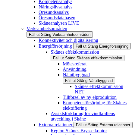
Kompetensanalys
Näringslivsanalys
Öresundsanalys
Öresundsdatabasen
Skåneanalysen LIVE
Verksamhetsområden
Fäll ut
Stäng
Verksamhetsområden
Konnektivitet och digitalisering
Energiförsörjning
Fäll ut
Stäng
Energiförsörjning
Skånes effektkommission
Fäll ut
Stäng
Skånes effektkommission
Mötesreferat
Användning
Nätutbyggnad
Fäll ut
Stäng
Nätutbyggnad
Skånes effektkommission
NET
Tillförsel av ny elproduktion
Kompetensförsörjning för Skånes
elektrifiering
Avsiktsförklaring för vindkraftens
utveckling i Skåne
Externa relationer
Fäll ut
Stäng
Externa relationer
Region Skånes Brysselkontor