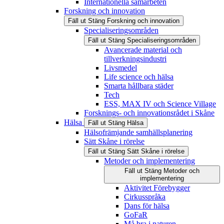
Internationella samarbeten
Forskning och innovation
Fäll ut
Stäng
Forskning och innovation
Specialiseringsområden
Fäll ut
Stäng
Specialiseringsområden
Avancerade material och
tillverkningsindustri
Livsmedel
Life science och hälsa
Smarta hållbara städer
Tech
ESS, MAX IV och Science Village
Forsknings- och innovationsrådet i Skåne
Hälsa
Fäll ut
Stäng
Hälsa
Hälsofrämjande samhällsplanering
Sätt Skåne i rörelse
Fäll ut
Stäng
Sätt Skåne i rörelse
Metoder och implementering
Fäll ut
Stäng
Metoder och
implementering
Aktivitet Förebygger
Cirkusspråka
Dans för hälsa
GoFaR
Må bra i naturen