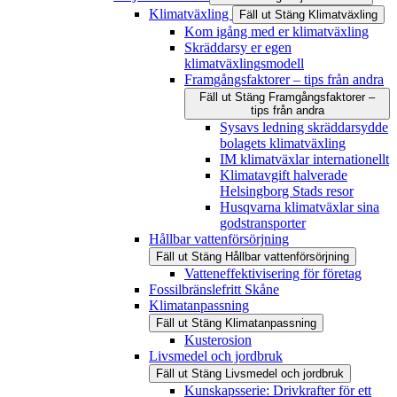
Klimatväxling
Fäll ut
Stäng
Klimatväxling
Kom igång med er klimatväxling
Skräddarsy er egen
klimatväxlingsmodell
Framgångsfaktorer – tips från andra
Fäll ut
Stäng
Framgångsfaktorer –
tips från andra
Sysavs ledning skräddarsydde
bolagets klimatväxling
IM klimatväxlar internationellt
Klimatavgift halverade
Helsingborg Stads resor
Husqvarna klimatväxlar sina
godstransporter
Hållbar vattenförsörjning
Fäll ut
Stäng
Hållbar vattenförsörjning
Vatteneffektivisering för företag
Fossilbränslefritt Skåne
Klimatanpassning
Fäll ut
Stäng
Klimatanpassning
Kusterosion
Livsmedel och jordbruk
Fäll ut
Stäng
Livsmedel och jordbruk
Kunskapsserie: Drivkrafter för ett