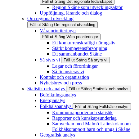
Fäll ut
Stäng
Det regionala ledarskapet
Region Skåne som utvecklingsaktör
Uppföljning, lärande och dialog
Om regional utveckling
Fäll ut
Stäng
Om regional utveckling
Våra prioriteringar
Fäll ut
Stäng
Våra prioriteringar
Ett konkurrenskraftigt näringsliv
Stärkt kompetensförsörjning
Ett sammanbundet Skåne
Så styrs vi
Fäll ut
Stäng
Så styrs vi
Lagar och förordningar
Så finansieras vi
Kontakt och organisation
Nyhetsbrev och press
Statistik och analys
Fäll ut
Stäng
Statistik och analys
Befolkningsanalys
Energianalys
Folkhälsoanalys
Fäll ut
Stäng
Folkhälsoanalys
Kommunrapporter och statistik
Rapporter och kunskapsunderlag
Samverkan med Malmö Latinskolan om
Folkhälsorapport barn och unga i Skåne
Geografisk analys