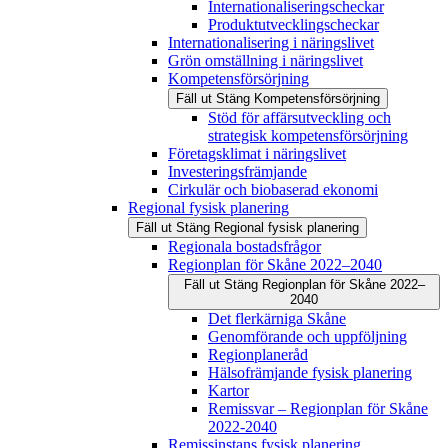
Internationaliseringscheckar
Produktutvecklingscheckar
Internationalisering i näringslivet
Grön omställning i näringslivet
Kompetensförsörjning
Fäll ut
Stäng
Kompetensförsörjning
Stöd för affärsutveckling och
strategisk kompetensförsörjning
Företagsklimat i näringslivet
Investeringsfrämjande
Cirkulär och biobaserad ekonomi
Regional fysisk planering
Fäll ut
Stäng
Regional fysisk planering
Regionala bostadsfrågor
Regionplan för Skåne 2022–2040
Fäll ut
Stäng
Regionplan för Skåne 2022–
2040
Det flerkärniga Skåne
Genomförande och uppföljning
Regionplaneråd
Hälsofrämjande fysisk planering
Kartor
Remissvar – Regionplan för Skåne
2022-2040
Remissinstans fysisk planering