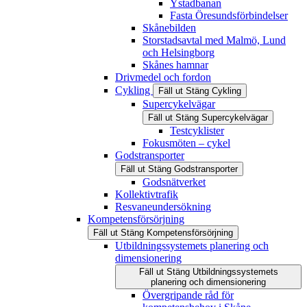
Ystadbanan
Fasta Öresundsförbindelser
Skånebilden
Storstadsavtal med Malmö, Lund
och Helsingborg
Skånes hamnar
Drivmedel och fordon
Cykling
Fäll ut
Stäng
Cykling
Supercykelvägar
Fäll ut
Stäng
Supercykelvägar
Testcyklister
Fokusmöten – cykel
Godstransporter
Fäll ut
Stäng
Godstransporter
Godsnätverket
Kollektivtrafik
Resvaneundersökning
Kompetensförsörjning
Fäll ut
Stäng
Kompetensförsörjning
Utbildningssystemets planering och
dimensionering
Fäll ut
Stäng
Utbildningssystemets
planering och dimensionering
Övergripande råd för