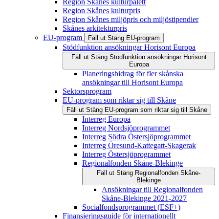
Region Skånes kulturpalett
Region Skånes kulturpris
Region Skånes miljöpris och miljöstipendier
Skånes arkitekturpris
EU-program
Fäll ut
Stäng
EU-program
Stödfunktion ansökningar Horisont Europa
Fäll ut
Stäng
Stödfunktion ansökningar Horisont
Europa
Planeringsbidrag för fler skånska
ansökningar till Horisont Europa
Sektorsprogram
EU-program som riktar sig till Skåne
Fäll ut
Stäng
EU-program som riktar sig till Skåne
Interreg Europa
Interreg Nordsjöprogrammet
Interreg Södra Östersjöprogrammet
Interreg Öresund-Kattegatt-Skagerak
Interreg Östersjöprogrammet
Regionalfonden Skåne-Blekinge
Fäll ut
Stäng
Regionalfonden Skåne-
Blekinge
Ansökningar till Regionalfonden
Skåne-Blekinge 2021-2027
Socialfondsprogrammet (ESF+)
Finansieringsguide för internationellt