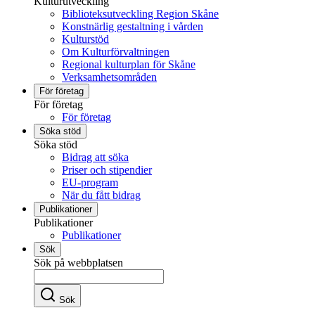
Kulturutveckling
Biblioteksutveckling Region Skåne
Konstnärlig gestaltning i vården
Kulturstöd
Om Kulturförvaltningen
Regional kulturplan för Skåne
Verksamhetsområden
För företag
För företag
För företag
Söka stöd
Söka stöd
Bidrag att söka
Priser och stipendier
EU-program
När du fått bidrag
Publikationer
Publikationer
Publikationer
Sök
Sök på webbplatsen
Sök