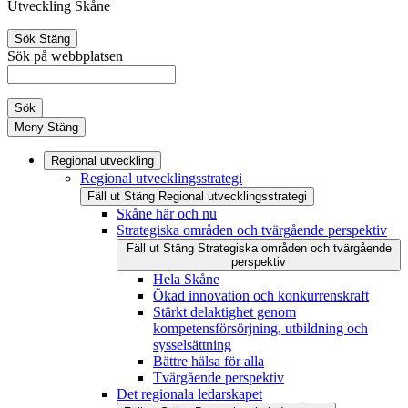
Utveckling Skåne
Sök
Stäng
Sök på webbplatsen
Sök
Meny
Stäng
Regional utveckling
Regional utvecklingsstrategi
Fäll ut
Stäng
Regional utvecklingsstrategi
Skåne här och nu
Strategiska områden och tvärgående perspektiv
Fäll ut
Stäng
Strategiska områden och tvärgående
perspektiv
Hela Skåne
Ökad innovation och konkurrenskraft
Stärkt delaktighet genom
kompetensförsörjning, utbildning och
sysselsättning
Bättre hälsa för alla
Tvärgående perspektiv
Det regionala ledarskapet