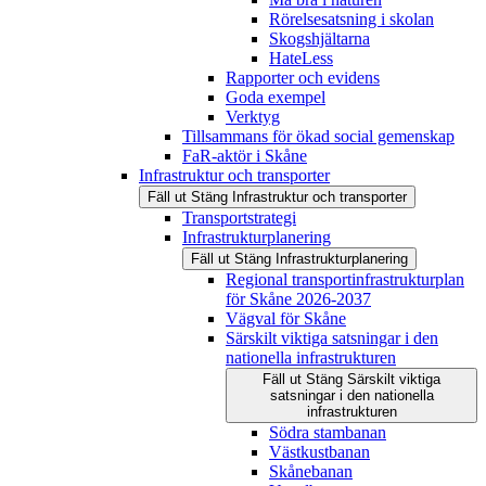
Rörelsesatsning i skolan
Skogshjältarna
HateLess
Rapporter och evidens
Goda exempel
Verktyg
Tillsammans för ökad social gemenskap
FaR-aktör i Skåne
Infrastruktur och transporter
Fäll ut
Stäng
Infrastruktur och transporter
Transportstrategi
Infrastrukturplanering
Fäll ut
Stäng
Infrastrukturplanering
Regional transportinfrastrukturplan
för Skåne 2026-2037
Vägval för Skåne
Särskilt viktiga satsningar i den
nationella infrastrukturen
Fäll ut
Stäng
Särskilt viktiga
satsningar i den nationella
infrastrukturen
Södra stambanan
Västkustbanan
Skånebanan