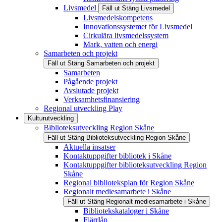
Livsmedel
Fäll ut
Stäng
Livsmedel
Livsmedelskompetens
Innovationssystemet för Livsmedel
Cirkulära livsmedelssystem
Mark, vatten och energi
Samarbeten och projekt
Fäll ut
Stäng
Samarbeten och projekt
Samarbeten
Pågående projekt
Avslutade projekt
Verksamhetsfinansiering
Regional utveckling Play
Kulturutveckling
Biblioteksutveckling Region Skåne
Fäll ut
Stäng
Biblioteksutveckling Region Skåne
Aktuella insatser
Kontaktuppgifter bibliotek i Skåne
Kontaktuppgifter biblioteksutveckling Region
Skåne
Regional biblioteksplan för Region Skåne
Regionalt mediesamarbete i Skåne
Fäll ut
Stäng
Regionalt mediesamarbete i Skåne
Bibliotekskataloger i Skåne
Fjärrlån