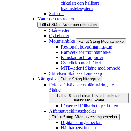
cirkulärt och hållbart
livsmedelssystem
Solbruk
Natur och rekreation
Fäll ut
Stäng
Natur och rekreation
Skåneleden
Cykelleder
Mountainbike
Fäll ut
Stäng
Mountainbike
Regionalt huvudmannaskap
Ramverk för mountainbike
Kunskap och rapporter
Cykellekbanor i tätort
MTB-leder i Skåne med omnejd
Stiftelsen Skånska Landskap
Näringsliv
Fäll ut
Stäng
Näringsliv
Fokus Tillväxt - cirkulärt näringsliv i
Skåne
Fäll ut
Stäng
Fokus Tillväxt - cirkulärt
näringsliv i Skåne
Lärserie: Hållbarhet i praktiken
Affärsutvecklingscheckar
Fäll ut
Stäng
Affärsutvecklingscheckar
Digitaliseringscheckar
Hållbarhetscheckar