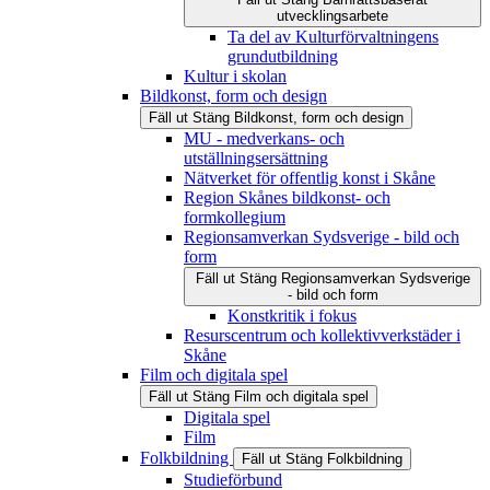
utvecklingsarbete
Ta del av Kulturförvaltningens
grundutbildning
Kultur i skolan
Bildkonst, form och design
Fäll ut
Stäng
Bildkonst, form och design
MU - medverkans- och
utställningsersättning
Nätverket för offentlig konst i Skåne
Region Skånes bildkonst- och
formkollegium
Regionsamverkan Sydsverige - bild och
form
Fäll ut
Stäng
Regionsamverkan Sydsverige
- bild och form
Konstkritik i fokus
Resurscentrum och kollektivverkstäder i
Skåne
Film och digitala spel
Fäll ut
Stäng
Film och digitala spel
Digitala spel
Film
Folkbildning
Fäll ut
Stäng
Folkbildning
Studieförbund