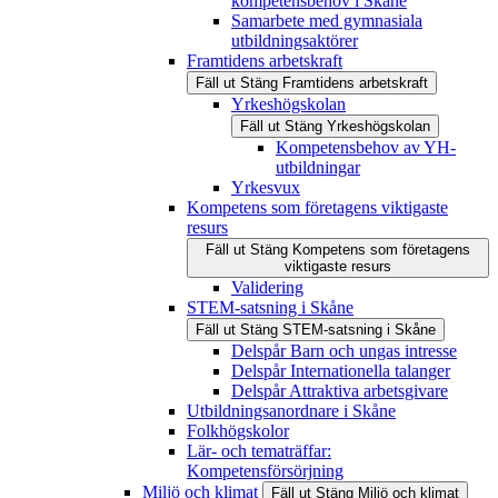
kompetensbehov i Skåne
Samarbete med gymnasiala
utbildningsaktörer
Framtidens arbetskraft
Fäll ut
Stäng
Framtidens arbetskraft
Yrkeshögskolan
Fäll ut
Stäng
Yrkeshögskolan
Kompetensbehov av YH-
utbildningar
Yrkesvux
Kompetens som företagens viktigaste
resurs
Fäll ut
Stäng
Kompetens som företagens
viktigaste resurs
Validering
STEM-satsning i Skåne
Fäll ut
Stäng
STEM-satsning i Skåne
Delspår Barn och ungas intresse
Delspår Internationella talanger
Delspår Attraktiva arbetsgivare
Utbildningsanordnare i Skåne
Folkhögskolor
Lär- och tematräffar:
Kompetensförsörjning
Miljö och klimat
Fäll ut
Stäng
Miljö och klimat