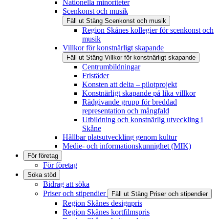
Nationella minoriteter
Scenkonst och musik
Fäll ut
Stäng
Scenkonst och musik
Region Skånes kollegier för scenkonst och
musik
Villkor för konstnärligt skapande
Fäll ut
Stäng
Villkor för konstnärligt skapande
Centrumbildningar
Fristäder
Konsten att delta – pilotprojekt
Konstnärligt skapande på lika villkor
Rådgivande grupp för breddad
representation och mångfald
Utbildning och konstnärlig utveckling i
Skåne
Hållbar platsutveckling genom kultur
Medie- och informationskunnighet (MIK)
För företag
För företag
Söka stöd
Bidrag att söka
Priser och stipendier
Fäll ut
Stäng
Priser och stipendier
Region Skånes designpris
Region Skånes kortfilmspris