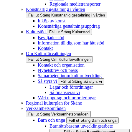
Regionala medietransporter
Konstnärlig gestaltning i vården
Fäll ut
Stäng
Konstnärlig gestaltning i vården
Inköp av konst
Konstnärliga gestaltningsuppdrag
Kulturstöd
Fäll ut
Stäng
Kulturstöd
Beviljade stöd
Information till dig som har fått stöd
Kontakt
Om Kulturförvaltningen
Fäll ut
Stäng
Om Kulturförvaltningen
Kontakt och organisation
Nyhetsbrev och press
Samarbeten inom kulturutveckling
Så styrs vi
Fäll ut
Stäng
Så styrs vi
Lagar och förordningar
Så finansieras vi
Vårt uppdrag och prioriteringar
Regional kulturplan för Skåne
Verksamhetsområden
Fäll ut
Stäng
Verksamhetsområden
Barn och unga
Fäll ut
Stäng
Barn och unga
Barnrättsbaserat utvecklingsarbete
Fäll ut
Stäng
Barnrättsbaserat