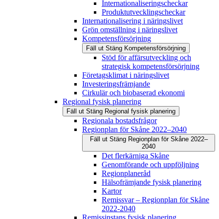
Internationaliseringscheckar
Produktutvecklingscheckar
Internationalisering i näringslivet
Grön omställning i näringslivet
Kompetensförsörjning
Fäll ut
Stäng
Kompetensförsörjning
Stöd för affärsutveckling och
strategisk kompetensförsörjning
Företagsklimat i näringslivet
Investeringsfrämjande
Cirkulär och biobaserad ekonomi
Regional fysisk planering
Fäll ut
Stäng
Regional fysisk planering
Regionala bostadsfrågor
Regionplan för Skåne 2022–2040
Fäll ut
Stäng
Regionplan för Skåne 2022–
2040
Det flerkärniga Skåne
Genomförande och uppföljning
Regionplaneråd
Hälsofrämjande fysisk planering
Kartor
Remissvar – Regionplan för Skåne
2022-2040
Remissinstans fysisk planering