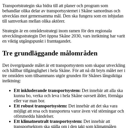
Transportstrategin ska bidra till att planer och program som
behandlar olika delar av transportsystemet i Skåne samordnas och
utvecklas mot gemensamma mål. Den ska fungera som en inbjudan
till samverkan mellan olika aktörer.
Strategin är en områdesstrategi inom ramen för den regionala
utvecklingsstrategin Det öppna Skåne 2030, vars inriktning har varit
en viktig utgångspunkt i framtagandet.
Tre grundläggande målområden
Det övergripande målet är ett transportsystem som skapar utveckling
och hållbar tillgänglighet i hela Skåne. För att nå dit bryts målet ner i
tre områden som tillsammans utgör grunden för Skånes långsiktiga
inriktning:
Ett inkluderande transportsystem:
Det innebär att alla ska
kunna bo, verka och leva i hela Skåne oavsett ålder, förmåga
eller var man bor.
Ett robust transportsystem:
Det innebär att det ska vara
möjligt att resa och transportera varor även vid störningar och
oförutsedda händelser.
Ett klimatneutralt transportsystem:
Det innebär att
transportsektorn ska ställa om i den takt som klimatmålen