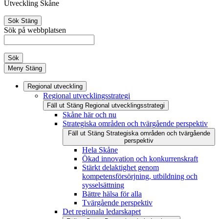
Utveckling Skåne
Sök
Stäng
Sök på webbplatsen
Sök
Meny
Stäng
Regional utveckling
Regional utvecklingsstrategi
Fäll ut
Stäng
Regional utvecklingsstrategi
Skåne här och nu
Strategiska områden och tvärgående perspektiv
Fäll ut
Stäng
Strategiska områden och tvärgående
perspektiv
Hela Skåne
Ökad innovation och konkurrenskraft
Stärkt delaktighet genom
kompetensförsörjning, utbildning och
sysselsättning
Bättre hälsa för alla
Tvärgående perspektiv
Det regionala ledarskapet