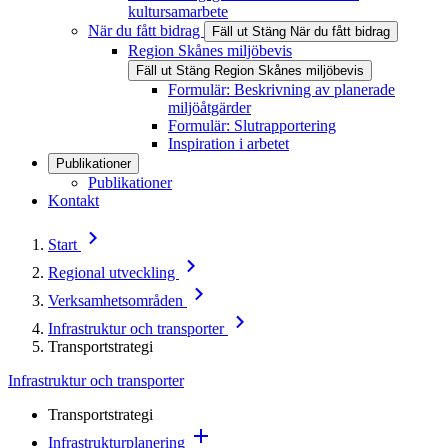
kultursamarbete
När du fått bidrag
Fäll ut
Stäng
När du fått bidrag
Region Skånes miljöbevis
Fäll ut
Stäng
Region Skånes miljöbevis
Formulär: Beskrivning av planerade
miljöåtgärder
Formulär: Slutrapportering
Inspiration i arbetet
Publikationer
Publikationer
Kontakt
Start
Regional utveckling
Verksamhetsområden
Infrastruktur och transporter
Transportstrategi
Infrastruktur och transporter
Transportstrategi
Infrastrukturplanering