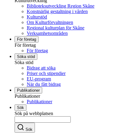
Kulturutveckling
Biblioteksutveckling Region Skåne
Konstnärlig gestaltning i vården
Kulturstöd
Om Kulturförvaltningen
Regional kulturplan för Skåne
Verksamhetsområden
För företag
För företag
För företag
Söka stöd
Söka stöd
Bidrag att söka
Priser och stipendier
EU-program
När du fått bidrag
Publikationer
Publikationer
Publikationer
Sök
Sök på webbplatsen
Sök