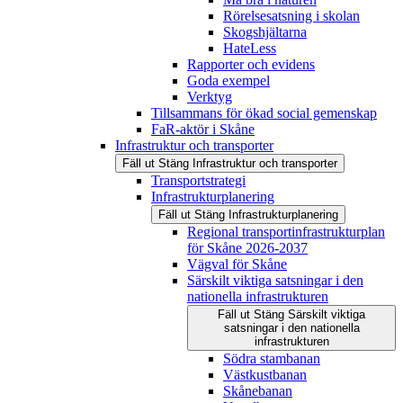
Rörelsesatsning i skolan
Skogshjältarna
HateLess
Rapporter och evidens
Goda exempel
Verktyg
Tillsammans för ökad social gemenskap
FaR-aktör i Skåne
Infrastruktur och transporter
Fäll ut
Stäng
Infrastruktur och transporter
Transportstrategi
Infrastrukturplanering
Fäll ut
Stäng
Infrastrukturplanering
Regional transportinfrastrukturplan
för Skåne 2026-2037
Vägval för Skåne
Särskilt viktiga satsningar i den
nationella infrastrukturen
Fäll ut
Stäng
Särskilt viktiga
satsningar i den nationella
infrastrukturen
Södra stambanan
Västkustbanan
Skånebanan