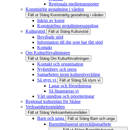
Regionala medietransporter
Konstnärlig gestaltning i vården
Fäll ut
Stäng
Konstnärlig gestaltning i vården
Inköp av konst
Konstnärliga gestaltningsuppdrag
Kulturstöd
Fäll ut
Stäng
Kulturstöd
Beviljade stöd
Information till dig som har fått stöd
Kontakt
Om Kulturförvaltningen
Fäll ut
Stäng
Om Kulturförvaltningen
Kontakt och organisation
Nyhetsbrev och press
Samarbeten inom kulturutveckling
Så styrs vi
Fäll ut
Stäng
Så styrs vi
Lagar och förordningar
Så finansieras vi
Vårt uppdrag och prioriteringar
Regional kulturplan för Skåne
Verksamhetsområden
Fäll ut
Stäng
Verksamhetsområden
Barn och unga
Fäll ut
Stäng
Barn och unga
Barnrättsbaserat utvecklingsarbete
Fäll ut
Stäng
Barnrättsbaserat