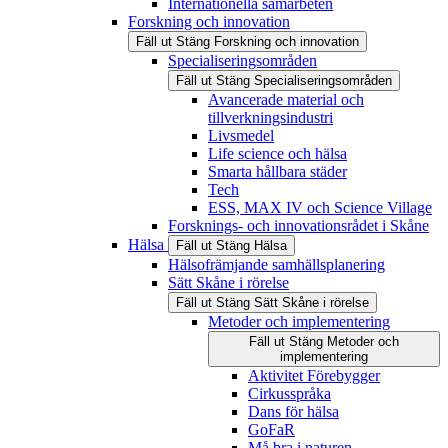
Internationella samarbeten
Forskning och innovation
Fäll ut
Stäng
Forskning och innovation
Specialiseringsområden
Fäll ut
Stäng
Specialiseringsområden
Avancerade material och
tillverkningsindustri
Livsmedel
Life science och hälsa
Smarta hållbara städer
Tech
ESS, MAX IV och Science Village
Forsknings- och innovationsrådet i Skåne
Hälsa
Fäll ut
Stäng
Hälsa
Hälsofrämjande samhällsplanering
Sätt Skåne i rörelse
Fäll ut
Stäng
Sätt Skåne i rörelse
Metoder och implementering
Fäll ut
Stäng
Metoder och
implementering
Aktivitet Förebygger
Cirkusspråka
Dans för hälsa
GoFaR
Må bra i naturen