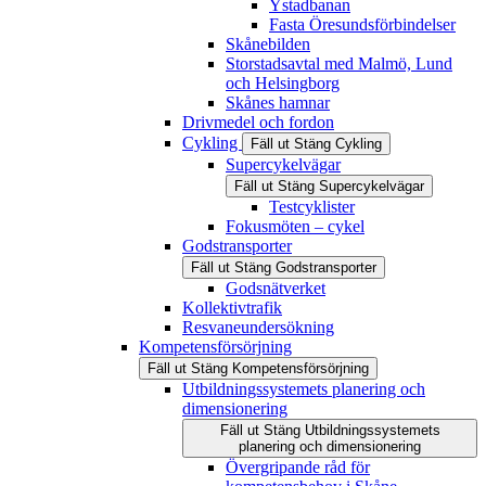
Ystadbanan
Fasta Öresundsförbindelser
Skånebilden
Storstadsavtal med Malmö, Lund
och Helsingborg
Skånes hamnar
Drivmedel och fordon
Cykling
Fäll ut
Stäng
Cykling
Supercykelvägar
Fäll ut
Stäng
Supercykelvägar
Testcyklister
Fokusmöten – cykel
Godstransporter
Fäll ut
Stäng
Godstransporter
Godsnätverket
Kollektivtrafik
Resvaneundersökning
Kompetensförsörjning
Fäll ut
Stäng
Kompetensförsörjning
Utbildningssystemets planering och
dimensionering
Fäll ut
Stäng
Utbildningssystemets
planering och dimensionering
Övergripande råd för