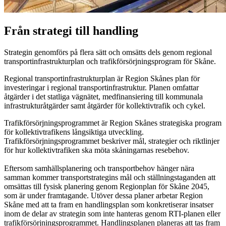
Från strategi till handling
Strategin genomförs på flera sätt och omsätts dels genom regional
transportinfrastrukturplan och trafikförsörjningsprogram för Skåne.
Regional transportinfrastrukturplan är Region Skånes plan för
investeringar i regional transportinfrastruktur. Planen omfattar
åtgärder i det statliga vägnätet, medfinansiering till kommunala
infrastrukturåtgärder samt åtgärder för kollektivtrafik och cykel.
Trafikförsörjningsprogrammet är Region Skånes strategiska program
för kollektivtrafikens långsiktiga utveckling.
Trafikförsörjningsprogrammet beskriver mål, strategier och riktlinjer
för hur kollektivtrafiken ska möta skåningarnas resebehov.
Eftersom samhällsplanering och transportbehov hänger nära
samman kommer transportstrategins mål och ställningstaganden att
omsättas till fysisk planering genom Regionplan för Skåne 2045,
som är under framtagande. Utöver dessa planer arbetar Region
Skåne med att ta fram en handlingsplan som konkretiserar insatser
inom de delar av strategin som inte hanteras genom RTI-planen eller
trafikförsörjningsprogrammet. Handlingsplanen planeras att tas fram