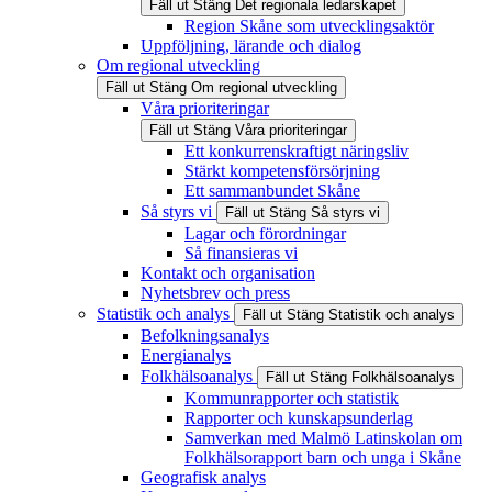
Fäll ut
Stäng
Det regionala ledarskapet
Region Skåne som utvecklingsaktör
Uppföljning, lärande och dialog
Om regional utveckling
Fäll ut
Stäng
Om regional utveckling
Våra prioriteringar
Fäll ut
Stäng
Våra prioriteringar
Ett konkurrenskraftigt näringsliv
Stärkt kompetensförsörjning
Ett sammanbundet Skåne
Så styrs vi
Fäll ut
Stäng
Så styrs vi
Lagar och förordningar
Så finansieras vi
Kontakt och organisation
Nyhetsbrev och press
Statistik och analys
Fäll ut
Stäng
Statistik och analys
Befolkningsanalys
Energianalys
Folkhälsoanalys
Fäll ut
Stäng
Folkhälsoanalys
Kommunrapporter och statistik
Rapporter och kunskapsunderlag
Samverkan med Malmö Latinskolan om
Folkhälsorapport barn och unga i Skåne
Geografisk analys