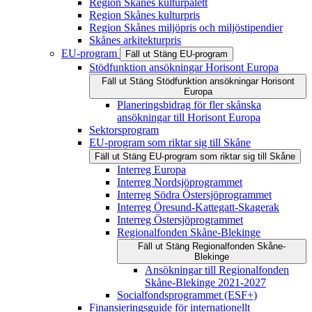
Region Skånes kulturpalett
Region Skånes kulturpris
Region Skånes miljöpris och miljöstipendier
Skånes arkitekturpris
EU-program
Fäll ut
Stäng
EU-program
Stödfunktion ansökningar Horisont Europa
Fäll ut
Stäng
Stödfunktion ansökningar Horisont
Europa
Planeringsbidrag för fler skånska
ansökningar till Horisont Europa
Sektorsprogram
EU-program som riktar sig till Skåne
Fäll ut
Stäng
EU-program som riktar sig till Skåne
Interreg Europa
Interreg Nordsjöprogrammet
Interreg Södra Östersjöprogrammet
Interreg Öresund-Kattegatt-Skagerak
Interreg Östersjöprogrammet
Regionalfonden Skåne-Blekinge
Fäll ut
Stäng
Regionalfonden Skåne-
Blekinge
Ansökningar till Regionalfonden
Skåne-Blekinge 2021-2027
Socialfondsprogrammet (ESF+)
Finansieringsguide för internationellt