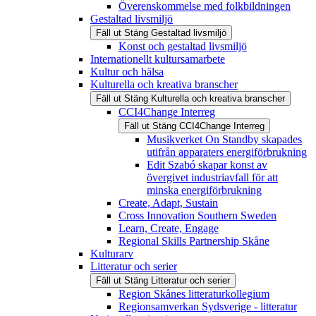
Överenskommelse med folkbildningen
Gestaltad livsmiljö
Fäll ut
Stäng
Gestaltad livsmiljö
Konst och gestaltad livsmiljö
Internationellt kultursamarbete
Kultur och hälsa
Kulturella och kreativa branscher
Fäll ut
Stäng
Kulturella och kreativa branscher
CCI4Change Interreg
Fäll ut
Stäng
CCI4Change Interreg
Musikverket On Standby skapades
utifrån apparaters energiförbrukning
Edit Szabó skapar konst av
övergivet industriavfall för att
minska energiförbrukning
Create, Adapt, Sustain
Cross Innovation Southern Sweden
Learn, Create, Engage
Regional Skills Partnership Skåne
Kulturarv
Litteratur och serier
Fäll ut
Stäng
Litteratur och serier
Region Skånes litteraturkollegium
Regionsamverkan Sydsverige - litteratur