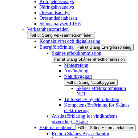
Kompetensanalys
Näringslivsanalys
Öresundsanalys
Öresundsdatabasen
Skåneanalysen LIVE
Verksamhetsområden
Fäll ut
Stäng
Verksamhetsområden
Konnektivitet och digitalisering
Energiförsörjning
Fäll ut
Stäng
Energiförsörjning
Skånes effektkommission
Fäll ut
Stäng
Skånes effektkommission
Mötesreferat
Användning
Nätutbyggnad
Fäll ut
Stäng
Nätutbyggnad
Skånes effektkommission
NET
Tillförsel av ny elproduktion
Kompetensförsörjning för Skånes
elektrifiering
Avsiktsförklaring för vindkraftens
utveckling i Skåne
Externa relationer
Fäll ut
Stäng
Externa relationer
Region Skånes Brysselkontor