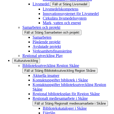
Livsmedel
Fäll ut
Stäng
Livsmedel
Livsmedelskompetens
Innovationssystemet för Livsmedel
Cirkulära livsmedelssystem
Mark, vatten och energi
Samarbeten och projekt
Fäll ut
Stäng
Samarbeten och projekt
Samarbeten
Pågående projekt
Avslutade projekt
Verksamhetsfinansiering
Regional utveckling Play
Kulturutveckling
Biblioteksutveckling Region Skåne
Fäll ut
Stäng
Biblioteksutveckling Region Skåne
Aktuella insatser
Kontaktuppgifter bibliotek i Skåne
Kontaktuppgifter biblioteksutveckling Region
Skåne
Regional biblioteksplan för Region Skåne
Regionalt mediesamarbete i Skåne
Fäll ut
Stäng
Regionalt mediesamarbete i Skåne
Bibliotekskataloger i Skåne
Fjärrlån