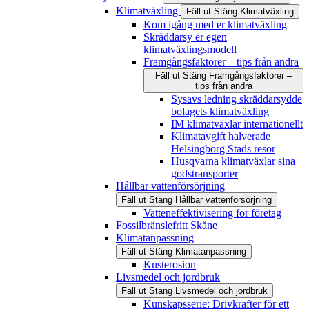
Klimatväxling
Fäll ut
Stäng
Klimatväxling
Kom igång med er klimatväxling
Skräddarsy er egen
klimatväxlingsmodell
Framgångsfaktorer – tips från andra
Fäll ut
Stäng
Framgångsfaktorer –
tips från andra
Sysavs ledning skräddarsydde
bolagets klimatväxling
IM klimatväxlar internationellt
Klimatavgift halverade
Helsingborg Stads resor
Husqvarna klimatväxlar sina
godstransporter
Hållbar vattenförsörjning
Fäll ut
Stäng
Hållbar vattenförsörjning
Vatteneffektivisering för företag
Fossilbränslefritt Skåne
Klimatanpassning
Fäll ut
Stäng
Klimatanpassning
Kusterosion
Livsmedel och jordbruk
Fäll ut
Stäng
Livsmedel och jordbruk
Kunskapsserie: Drivkrafter för ett