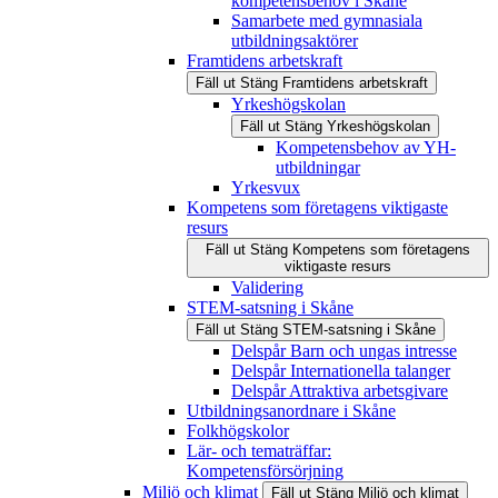
kompetensbehov i Skåne
Samarbete med gymnasiala
utbildningsaktörer
Framtidens arbetskraft
Fäll ut
Stäng
Framtidens arbetskraft
Yrkeshögskolan
Fäll ut
Stäng
Yrkeshögskolan
Kompetensbehov av YH-
utbildningar
Yrkesvux
Kompetens som företagens viktigaste
resurs
Fäll ut
Stäng
Kompetens som företagens
viktigaste resurs
Validering
STEM-satsning i Skåne
Fäll ut
Stäng
STEM-satsning i Skåne
Delspår Barn och ungas intresse
Delspår Internationella talanger
Delspår Attraktiva arbetsgivare
Utbildningsanordnare i Skåne
Folkhögskolor
Lär- och tematräffar:
Kompetensförsörjning
Miljö och klimat
Fäll ut
Stäng
Miljö och klimat