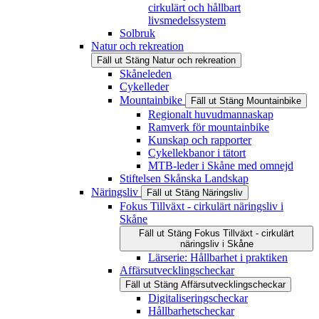
cirkulärt och hållbart
livsmedelssystem
Solbruk
Natur och rekreation
Fäll ut
Stäng
Natur och rekreation
Skåneleden
Cykelleder
Mountainbike
Fäll ut
Stäng
Mountainbike
Regionalt huvudmannaskap
Ramverk för mountainbike
Kunskap och rapporter
Cykellekbanor i tätort
MTB-leder i Skåne med omnejd
Stiftelsen Skånska Landskap
Näringsliv
Fäll ut
Stäng
Näringsliv
Fokus Tillväxt - cirkulärt näringsliv i
Skåne
Fäll ut
Stäng
Fokus Tillväxt - cirkulärt
näringsliv i Skåne
Lärserie: Hållbarhet i praktiken
Affärsutvecklingscheckar
Fäll ut
Stäng
Affärsutvecklingscheckar
Digitaliseringscheckar
Hållbarhetscheckar