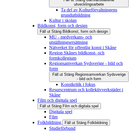
utvecklingsarbete
Ta del av Kulturförvaltningens
grundutbildning
Kultur i skolan
Bildkonst, form och design
Fäll ut
Stäng
Bildkonst, form och design
MU - medverkans- och
utställningsersättning
Nätverket för offentlig konst i Skåne
Region Skånes bildkonst- och
formkollegium
Regionsamverkan Sydsverige - bild och
form
Fäll ut
Stäng
Regionsamverkan Sydsverige
- bild och form
Konstkritik i fokus
Resurscentrum och kollektivverkstäder i
Skåne
Film och digitala spel
Fäll ut
Stäng
Film och digitala spel
Digitala spel
Film
Folkbildning
Fäll ut
Stäng
Folkbildning
Studieförbund