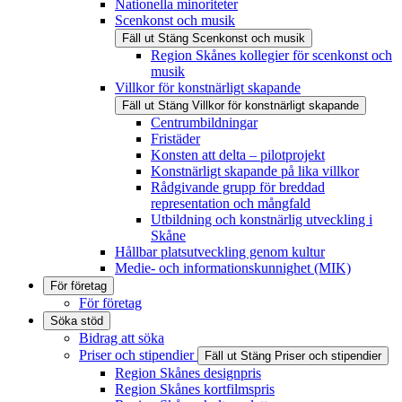
Nationella minoriteter
Scenkonst och musik
Fäll ut
Stäng
Scenkonst och musik
Region Skånes kollegier för scenkonst och
musik
Villkor för konstnärligt skapande
Fäll ut
Stäng
Villkor för konstnärligt skapande
Centrumbildningar
Fristäder
Konsten att delta – pilotprojekt
Konstnärligt skapande på lika villkor
Rådgivande grupp för breddad
representation och mångfald
Utbildning och konstnärlig utveckling i
Skåne
Hållbar platsutveckling genom kultur
Medie- och informationskunnighet (MIK)
För företag
För företag
Söka stöd
Bidrag att söka
Priser och stipendier
Fäll ut
Stäng
Priser och stipendier
Region Skånes designpris
Region Skånes kortfilmspris