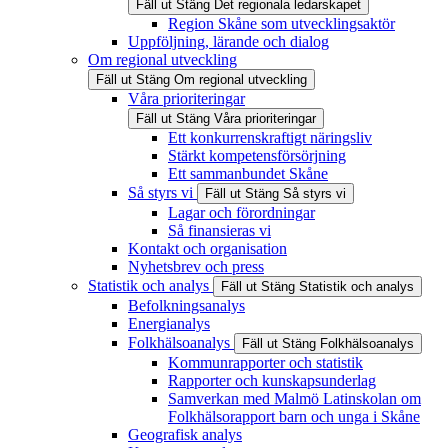
Fäll ut
Stäng
Det regionala ledarskapet
Region Skåne som utvecklingsaktör
Uppföljning, lärande och dialog
Om regional utveckling
Fäll ut
Stäng
Om regional utveckling
Våra prioriteringar
Fäll ut
Stäng
Våra prioriteringar
Ett konkurrenskraftigt näringsliv
Stärkt kompetensförsörjning
Ett sammanbundet Skåne
Så styrs vi
Fäll ut
Stäng
Så styrs vi
Lagar och förordningar
Så finansieras vi
Kontakt och organisation
Nyhetsbrev och press
Statistik och analys
Fäll ut
Stäng
Statistik och analys
Befolkningsanalys
Energianalys
Folkhälsoanalys
Fäll ut
Stäng
Folkhälsoanalys
Kommunrapporter och statistik
Rapporter och kunskapsunderlag
Samverkan med Malmö Latinskolan om
Folkhälsorapport barn och unga i Skåne
Geografisk analys