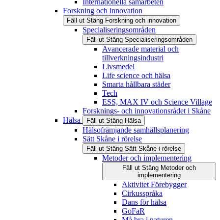
Internationella samarbeten
Forskning och innovation
Fäll ut
Stäng
Forskning och innovation
Specialiseringsområden
Fäll ut
Stäng
Specialiseringsområden
Avancerade material och
tillverkningsindustri
Livsmedel
Life science och hälsa
Smarta hållbara städer
Tech
ESS, MAX IV och Science Village
Forsknings- och innovationsrådet i Skåne
Hälsa
Fäll ut
Stäng
Hälsa
Hälsofrämjande samhällsplanering
Sätt Skåne i rörelse
Fäll ut
Stäng
Sätt Skåne i rörelse
Metoder och implementering
Fäll ut
Stäng
Metoder och
implementering
Aktivitet Förebygger
Cirkusspråka
Dans för hälsa
GoFaR
Må bra i naturen