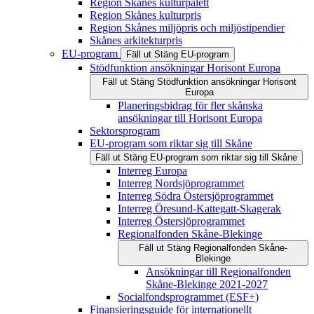
Region Skånes kulturpalett
Region Skånes kulturpris
Region Skånes miljöpris och miljöstipendier
Skånes arkitekturpris
EU-program
Fäll ut
Stäng
EU-program
Stödfunktion ansökningar Horisont Europa
Fäll ut
Stäng
Stödfunktion ansökningar Horisont
Europa
Planeringsbidrag för fler skånska
ansökningar till Horisont Europa
Sektorsprogram
EU-program som riktar sig till Skåne
Fäll ut
Stäng
EU-program som riktar sig till Skåne
Interreg Europa
Interreg Nordsjöprogrammet
Interreg Södra Östersjöprogrammet
Interreg Öresund-Kattegatt-Skagerak
Interreg Östersjöprogrammet
Regionalfonden Skåne-Blekinge
Fäll ut
Stäng
Regionalfonden Skåne-
Blekinge
Ansökningar till Regionalfonden
Skåne-Blekinge 2021-2027
Socialfondsprogrammet (ESF+)
Finansieringsguide för internationellt