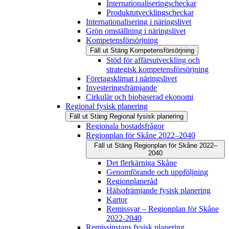
Internationaliseringscheckar
Produktutvecklingscheckar
Internationalisering i näringslivet
Grön omställning i näringslivet
Kompetensförsörjning
Fäll ut
Stäng
Kompetensförsörjning
Stöd för affärsutveckling och
strategisk kompetensförsörjning
Företagsklimat i näringslivet
Investeringsfrämjande
Cirkulär och biobaserad ekonomi
Regional fysisk planering
Fäll ut
Stäng
Regional fysisk planering
Regionala bostadsfrågor
Regionplan för Skåne 2022–2040
Fäll ut
Stäng
Regionplan för Skåne 2022–
2040
Det flerkärniga Skåne
Genomförande och uppföljning
Regionplaneråd
Hälsofrämjande fysisk planering
Kartor
Remissvar – Regionplan för Skåne
2022-2040
Remissinstans fysisk planering