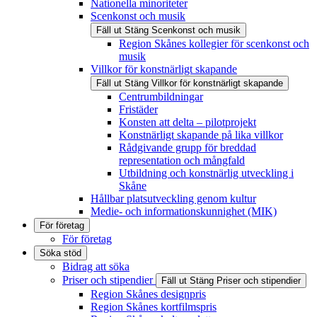
Nationella minoriteter
Scenkonst och musik
Fäll ut
Stäng
Scenkonst och musik
Region Skånes kollegier för scenkonst och
musik
Villkor för konstnärligt skapande
Fäll ut
Stäng
Villkor för konstnärligt skapande
Centrumbildningar
Fristäder
Konsten att delta – pilotprojekt
Konstnärligt skapande på lika villkor
Rådgivande grupp för breddad
representation och mångfald
Utbildning och konstnärlig utveckling i
Skåne
Hållbar platsutveckling genom kultur
Medie- och informationskunnighet (MIK)
För företag
För företag
Söka stöd
Bidrag att söka
Priser och stipendier
Fäll ut
Stäng
Priser och stipendier
Region Skånes designpris
Region Skånes kortfilmspris