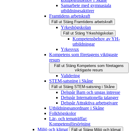
kompetensbehov i Skåne
Samarbete med gymnasiala
utbildningsaktörer
Framtidens arbetskraft
Fäll ut
Stäng
Framtidens arbetskraft
Yrkeshögskolan
Fäll ut
Stäng
Yrkeshögskolan
Kompetensbehov av YH-
utbildningar
Yrkesvux
Kompetens som företagens viktigaste
resurs
Fäll ut
Stäng
Kompetens som företagens
viktigaste resurs
Validering
STEM-satsning i Skåne
Fäll ut
Stäng
STEM-satsning i Skåne
Delspår Barn och ungas intresse
Delspår Internationella talanger
Delspår Attraktiva arbetsgivare
Utbildningsanordnare i Skåne
Folkhögskolor
Lär- och tematräffar:
Kompetensförsörjning
Miljö och klimat
Fäll ut
Stäng
Miljö och klimat