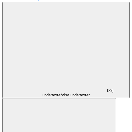
Dölj
undertexter
Visa undertexter