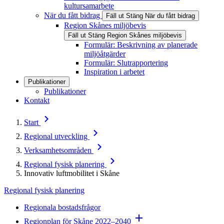
kultursamarbete
När du fått bidrag
Fäll ut
Stäng
När du fått bidrag
Region Skånes miljöbevis
Fäll ut
Stäng
Region Skånes miljöbevis
Formulär: Beskrivning av planerade
miljöåtgärder
Formulär: Slutrapportering
Inspiration i arbetet
Publikationer
Publikationer
Kontakt
Start
Regional utveckling
Verksamhetsområden
Regional fysisk planering
Innovativ luftmobilitet i Skåne
Regional fysisk planering
Regionala bostadsfrågor
Regionplan för Skåne 2022–2040