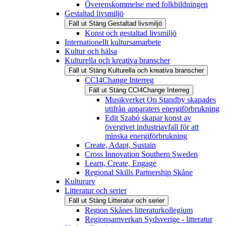
Överenskommelse med folkbildningen
Gestaltad livsmiljö
Fäll ut
Stäng
Gestaltad livsmiljö
Konst och gestaltad livsmiljö
Internationellt kultursamarbete
Kultur och hälsa
Kulturella och kreativa branscher
Fäll ut
Stäng
Kulturella och kreativa branscher
CCI4Change Interreg
Fäll ut
Stäng
CCI4Change Interreg
Musikverket On Standby skapades
utifrån apparaters energiförbrukning
Edit Szabó skapar konst av
övergivet industriavfall för att
minska energiförbrukning
Create, Adapt, Sustain
Cross Innovation Southern Sweden
Learn, Create, Engage
Regional Skills Partnership Skåne
Kulturarv
Litteratur och serier
Fäll ut
Stäng
Litteratur och serier
Region Skånes litteraturkollegium
Regionsamverkan Sydsverige - litteratur