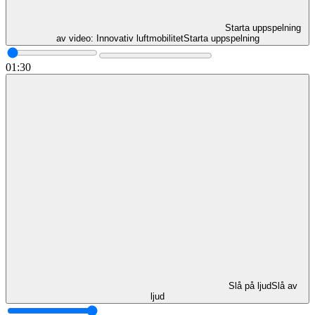
Starta uppspelning
av video: Innovativ luftmobilitet
Starta uppspelning
01:30
Slå på ljud
Slå av
ljud