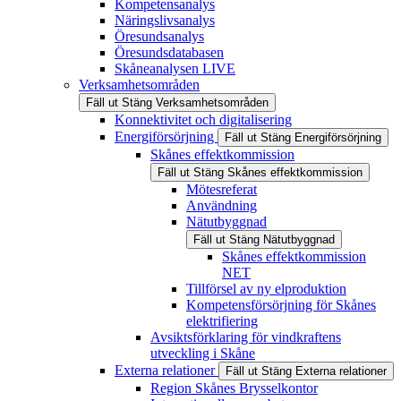
Kompetensanalys
Näringslivsanalys
Öresundsanalys
Öresundsdatabasen
Skåneanalysen LIVE
Verksamhetsområden
Fäll ut
Stäng
Verksamhetsområden
Konnektivitet och digitalisering
Energiförsörjning
Fäll ut
Stäng
Energiförsörjning
Skånes effektkommission
Fäll ut
Stäng
Skånes effektkommission
Mötesreferat
Användning
Nätutbyggnad
Fäll ut
Stäng
Nätutbyggnad
Skånes effektkommission
NET
Tillförsel av ny elproduktion
Kompetensförsörjning för Skånes
elektrifiering
Avsiktsförklaring för vindkraftens
utveckling i Skåne
Externa relationer
Fäll ut
Stäng
Externa relationer
Region Skånes Brysselkontor