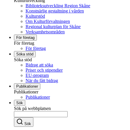
Kulturutveckling
Biblioteksutveckling Region Skåne
Konstnärlig gestaltning i vården
Kulturstöd
Om Kulturförvaltningen
Regional kulturplan för Skåne
Verksamhetsområden
För företag
För företag
För företag
Söka stöd
Söka stöd
Bidrag att söka
Priser och stipendier
EU-program
När du fått bidrag
Publikationer
Publikationer
Publikationer
Sök
Sök på webbplatsen
Sök