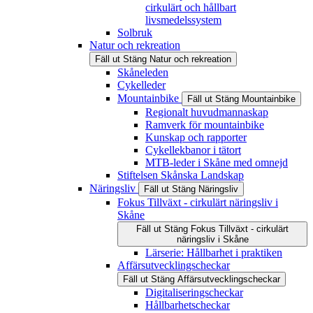
cirkulärt och hållbart
livsmedelssystem
Solbruk
Natur och rekreation
Fäll ut
Stäng
Natur och rekreation
Skåneleden
Cykelleder
Mountainbike
Fäll ut
Stäng
Mountainbike
Regionalt huvudmannaskap
Ramverk för mountainbike
Kunskap och rapporter
Cykellekbanor i tätort
MTB-leder i Skåne med omnejd
Stiftelsen Skånska Landskap
Näringsliv
Fäll ut
Stäng
Näringsliv
Fokus Tillväxt - cirkulärt näringsliv i
Skåne
Fäll ut
Stäng
Fokus Tillväxt - cirkulärt
näringsliv i Skåne
Lärserie: Hållbarhet i praktiken
Affärsutvecklingscheckar
Fäll ut
Stäng
Affärsutvecklingscheckar
Digitaliseringscheckar
Hållbarhetscheckar