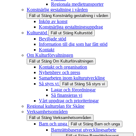
Regionala medietransporter
Konstnärlig gestaltning i vården
Fäll ut
Stäng
Konstnärlig gestaltning i vården
Inköp av konst
Konstnärliga gestaltningsuppdrag
Kulturstöd
Fäll ut
Stäng
Kulturstöd
Beviljade stöd
Information till dig som har fått stöd
Kontakt
Om Kulturförvaltningen
Fäll ut
Stäng
Om Kulturförvaltningen
Kontakt och organisation
Nyhetsbrev och press
Samarbeten inom kulturutveckling
Så styrs vi
Fäll ut
Stäng
Så styrs vi
Lagar och förordningar
Så finansieras vi
Vårt uppdrag och prioriteringar
Regional kulturplan för Skåne
Verksamhetsområden
Fäll ut
Stäng
Verksamhetsområden
Barn och unga
Fäll ut
Stäng
Barn och unga
Barnrättsbaserat utvecklingsarbete
Fäll ut
Stäng
Barnrättsbaserat