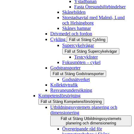
Ystadbanan
Fasta Öresundsförbindelser
Skånebilden
Storstadsavtal med Malmö, Lund
och Helsingborg
Skånes hamnar
Drivmedel och fordon
Cykling
Fäll ut
Stäng
Cykling
Supercykelvägar
Fäll ut
Stäng
Supercykelvägar
Testcyklister
Fokusmöten – cykel
Godstransporter
Fäll ut
Stäng
Godstransporter
Godsnätverket
Kollektivtrafik
Resvaneundersökning
Kompetensförsörjning
Fäll ut
Stäng
Kompetensförsörjning
Utbildningssystemets planering och
dimensionering
Fäll ut
Stäng
Utbildningssystemets
planering och dimensionering
Övergripande råd för