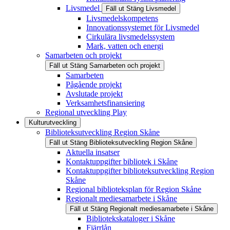
Livsmedel
Fäll ut
Stäng
Livsmedel
Livsmedelskompetens
Innovationssystemet för Livsmedel
Cirkulära livsmedelssystem
Mark, vatten och energi
Samarbeten och projekt
Fäll ut
Stäng
Samarbeten och projekt
Samarbeten
Pågående projekt
Avslutade projekt
Verksamhetsfinansiering
Regional utveckling Play
Kulturutveckling
Biblioteksutveckling Region Skåne
Fäll ut
Stäng
Biblioteksutveckling Region Skåne
Aktuella insatser
Kontaktuppgifter bibliotek i Skåne
Kontaktuppgifter biblioteksutveckling Region
Skåne
Regional biblioteksplan för Region Skåne
Regionalt mediesamarbete i Skåne
Fäll ut
Stäng
Regionalt mediesamarbete i Skåne
Bibliotekskataloger i Skåne
Fjärrlån