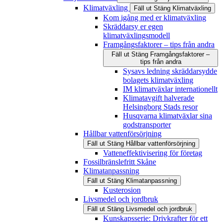
Klimatväxling
Fäll ut
Stäng
Klimatväxling
Kom igång med er klimatväxling
Skräddarsy er egen
klimatväxlingsmodell
Framgångsfaktorer – tips från andra
Fäll ut
Stäng
Framgångsfaktorer –
tips från andra
Sysavs ledning skräddarsydde
bolagets klimatväxling
IM klimatväxlar internationellt
Klimatavgift halverade
Helsingborg Stads resor
Husqvarna klimatväxlar sina
godstransporter
Hållbar vattenförsörjning
Fäll ut
Stäng
Hållbar vattenförsörjning
Vatteneffektivisering för företag
Fossilbränslefritt Skåne
Klimatanpassning
Fäll ut
Stäng
Klimatanpassning
Kusterosion
Livsmedel och jordbruk
Fäll ut
Stäng
Livsmedel och jordbruk
Kunskapsserie: Drivkrafter för ett