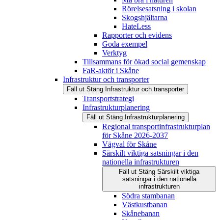
Rörelsesatsning i skolan
Skogshjältarna
HateLess
Rapporter och evidens
Goda exempel
Verktyg
Tillsammans för ökad social gemenskap
FaR-aktör i Skåne
Infrastruktur och transporter
Fäll ut
Stäng
Infrastruktur och transporter
Transportstrategi
Infrastrukturplanering
Fäll ut
Stäng
Infrastrukturplanering
Regional transportinfrastrukturplan
för Skåne 2026-2037
Vägval för Skåne
Särskilt viktiga satsningar i den
nationella infrastrukturen
Fäll ut
Stäng
Särskilt viktiga
satsningar i den nationella
infrastrukturen
Södra stambanan
Västkustbanan
Skånebanan