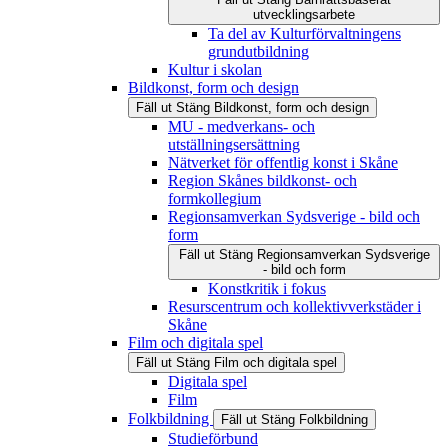
utvecklingsarbete
Ta del av Kulturförvaltningens
grundutbildning
Kultur i skolan
Bildkonst, form och design
Fäll ut
Stäng
Bildkonst, form och design
MU - medverkans- och
utställningsersättning
Nätverket för offentlig konst i Skåne
Region Skånes bildkonst- och
formkollegium
Regionsamverkan Sydsverige - bild och
form
Fäll ut
Stäng
Regionsamverkan Sydsverige
- bild och form
Konstkritik i fokus
Resurscentrum och kollektivverkstäder i
Skåne
Film och digitala spel
Fäll ut
Stäng
Film och digitala spel
Digitala spel
Film
Folkbildning
Fäll ut
Stäng
Folkbildning
Studieförbund