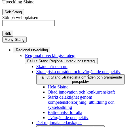
Utveckling Skåne
Sök
Stäng
Sök på webbplatsen
Sök
Meny
Stäng
Regional utveckling
Regional utvecklingsstrategi
Fäll ut
Stäng
Regional utvecklingsstrategi
Skåne här och nu
Strategiska områden och tvärgående perspektiv
Fäll ut
Stäng
Strategiska områden och tvärgående
perspektiv
Hela Skåne
Ökad innovation och konkurrenskraft
Stärkt delaktighet genom
kompetensförsörjning, utbildning och
sysselsättning
Bättre hälsa för alla
Tvärgående perspektiv
Det regionala ledarskapet