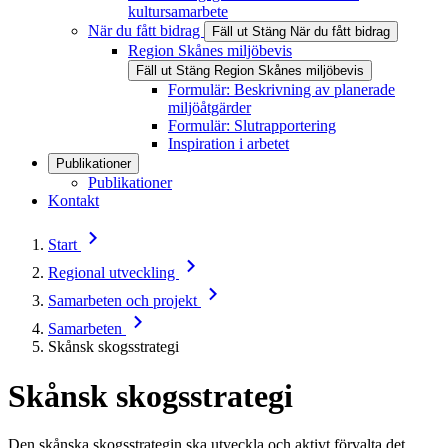
kultursamarbete
När du fått bidrag
Fäll ut
Stäng
När du fått bidrag
Region Skånes miljöbevis
Fäll ut
Stäng
Region Skånes miljöbevis
Formulär: Beskrivning av planerade
miljöåtgärder
Formulär: Slutrapportering
Inspiration i arbetet
Publikationer
Publikationer
Kontakt
Start
Regional utveckling
Samarbeten och projekt
Samarbeten
Skånsk skogsstrategi
Skånsk skogsstrategi
Den skånska skogsstrategin ska utveckla och aktivt förvalta det