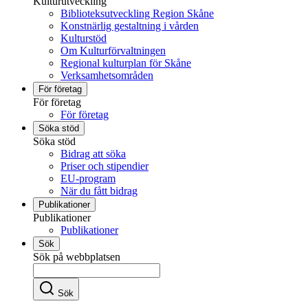
Kulturutveckling
Biblioteksutveckling Region Skåne
Konstnärlig gestaltning i vården
Kulturstöd
Om Kulturförvaltningen
Regional kulturplan för Skåne
Verksamhetsområden
För företag
För företag
För företag
Söka stöd
Söka stöd
Bidrag att söka
Priser och stipendier
EU-program
När du fått bidrag
Publikationer
Publikationer
Publikationer
Sök
Sök på webbplatsen
Sök