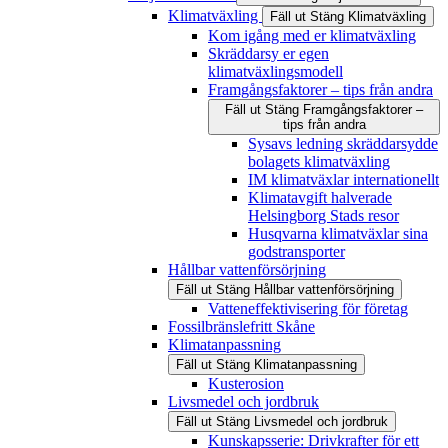
Klimatväxling
Fäll ut
Stäng
Klimatväxling
Kom igång med er klimatväxling
Skräddarsy er egen
klimatväxlingsmodell
Framgångsfaktorer – tips från andra
Fäll ut
Stäng
Framgångsfaktorer –
tips från andra
Sysavs ledning skräddarsydde
bolagets klimatväxling
IM klimatväxlar internationellt
Klimatavgift halverade
Helsingborg Stads resor
Husqvarna klimatväxlar sina
godstransporter
Hållbar vattenförsörjning
Fäll ut
Stäng
Hållbar vattenförsörjning
Vatteneffektivisering för företag
Fossilbränslefritt Skåne
Klimatanpassning
Fäll ut
Stäng
Klimatanpassning
Kusterosion
Livsmedel och jordbruk
Fäll ut
Stäng
Livsmedel och jordbruk
Kunskapsserie: Drivkrafter för ett