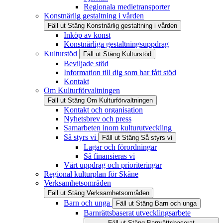
Regionala medietransporter
Konstnärlig gestaltning i vården
Fäll ut
Stäng
Konstnärlig gestaltning i vården
Inköp av konst
Konstnärliga gestaltningsuppdrag
Kulturstöd
Fäll ut
Stäng
Kulturstöd
Beviljade stöd
Information till dig som har fått stöd
Kontakt
Om Kulturförvaltningen
Fäll ut
Stäng
Om Kulturförvaltningen
Kontakt och organisation
Nyhetsbrev och press
Samarbeten inom kulturutveckling
Så styrs vi
Fäll ut
Stäng
Så styrs vi
Lagar och förordningar
Så finansieras vi
Vårt uppdrag och prioriteringar
Regional kulturplan för Skåne
Verksamhetsområden
Fäll ut
Stäng
Verksamhetsområden
Barn och unga
Fäll ut
Stäng
Barn och unga
Barnrättsbaserat utvecklingsarbete
Fäll ut
Stäng
Barnrättsbaserat