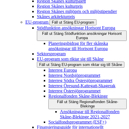
Region Skånes kulturpalett
Region Skånes kulturpris
Region Skånes miljöpris och miljöstipendier
Skånes arkitekturpris
EU-program
Fäll ut
Stäng
EU-program
Stödfunktion ansökningar Horisont Europa
Fäll ut
Stäng
Stödfunktion ansökningar Horisont
Europa
Planeringsbidrag för fler skånska
ansökningar till Horisont Europa
Sektorsprogram
EU-program som riktar sig till Skåne
Fäll ut
Stäng
EU-program som riktar sig till Skåne
Interreg Europa
Interreg Nordsjöprogrammet
Interreg Södra Östersjöprogrammet
Interreg Öresund-Kattegatt-Skagerak
Interreg Östersjöprogrammet
Regionalfonden Skåne-Blekinge
Fäll ut
Stäng
Regionalfonden Skåne-
Blekinge
Ansökningar till Regionalfonden
Skåne-Blekinge 2021-2027
Socialfondsprogrammet (ESF+)
Finansieringsguide för internationellt