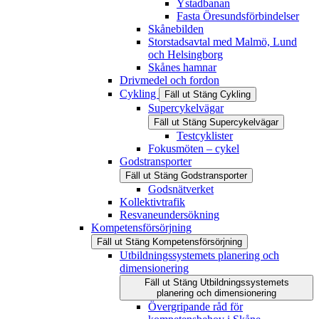
Ystadbanan
Fasta Öresundsförbindelser
Skånebilden
Storstadsavtal med Malmö, Lund
och Helsingborg
Skånes hamnar
Drivmedel och fordon
Cykling
Fäll ut
Stäng
Cykling
Supercykelvägar
Fäll ut
Stäng
Supercykelvägar
Testcyklister
Fokusmöten – cykel
Godstransporter
Fäll ut
Stäng
Godstransporter
Godsnätverket
Kollektivtrafik
Resvaneundersökning
Kompetensförsörjning
Fäll ut
Stäng
Kompetensförsörjning
Utbildningssystemets planering och
dimensionering
Fäll ut
Stäng
Utbildningssystemets
planering och dimensionering
Övergripande råd för