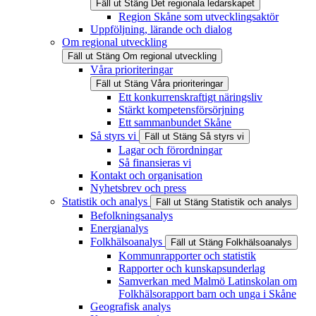
Fäll ut
Stäng
Det regionala ledarskapet
Region Skåne som utvecklingsaktör
Uppföljning, lärande och dialog
Om regional utveckling
Fäll ut
Stäng
Om regional utveckling
Våra prioriteringar
Fäll ut
Stäng
Våra prioriteringar
Ett konkurrenskraftigt näringsliv
Stärkt kompetensförsörjning
Ett sammanbundet Skåne
Så styrs vi
Fäll ut
Stäng
Så styrs vi
Lagar och förordningar
Så finansieras vi
Kontakt och organisation
Nyhetsbrev och press
Statistik och analys
Fäll ut
Stäng
Statistik och analys
Befolkningsanalys
Energianalys
Folkhälsoanalys
Fäll ut
Stäng
Folkhälsoanalys
Kommunrapporter och statistik
Rapporter och kunskapsunderlag
Samverkan med Malmö Latinskolan om
Folkhälsorapport barn och unga i Skåne
Geografisk analys