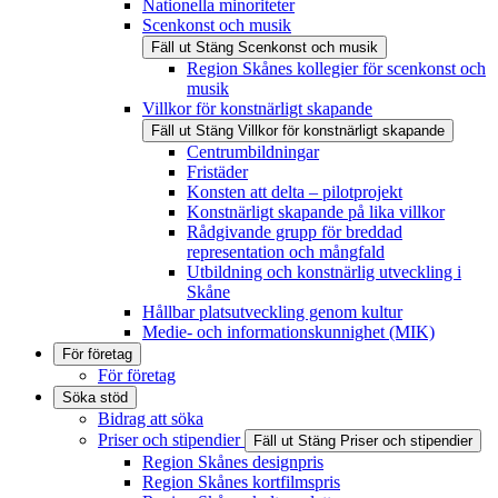
Nationella minoriteter
Scenkonst och musik
Fäll ut
Stäng
Scenkonst och musik
Region Skånes kollegier för scenkonst och
musik
Villkor för konstnärligt skapande
Fäll ut
Stäng
Villkor för konstnärligt skapande
Centrumbildningar
Fristäder
Konsten att delta – pilotprojekt
Konstnärligt skapande på lika villkor
Rådgivande grupp för breddad
representation och mångfald
Utbildning och konstnärlig utveckling i
Skåne
Hållbar platsutveckling genom kultur
Medie- och informationskunnighet (MIK)
För företag
För företag
Söka stöd
Bidrag att söka
Priser och stipendier
Fäll ut
Stäng
Priser och stipendier
Region Skånes designpris
Region Skånes kortfilmspris