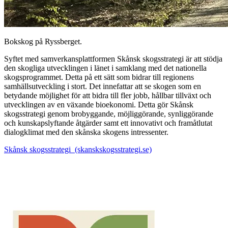
Bokskog på Ryssberget.
Syftet med samverkansplattformen Skånsk skogsstrategi är att stödja
den skogliga utvecklingen i länet i samklang med det nationella
skogsprogrammet. Detta på ett sätt som bidrar till regionens
samhällsutveckling i stort. Det innefattar att se skogen som en
betydande möjlighet för att bidra till fler jobb, hållbar tillväxt och
utvecklingen av en växande bioekonomi. Detta gör Skånsk
skogsstrategi genom brobyggande, möjliggörande, synliggörande
och kunskapslyftande åtgärder samt ett innovativt och framåtlutat
dialogklimat med den skånska skogens intressenter.
Skånsk skogsstrategi (skanskskogsstrategi.se)