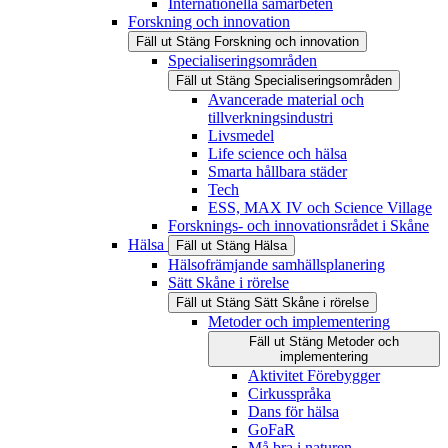
Internationella samarbeten
Forskning och innovation
Fäll ut
Stäng
Forskning och innovation
Specialiseringsområden
Fäll ut
Stäng
Specialiseringsområden
Avancerade material och
tillverkningsindustri
Livsmedel
Life science och hälsa
Smarta hållbara städer
Tech
ESS, MAX IV och Science Village
Forsknings- och innovationsrådet i Skåne
Hälsa
Fäll ut
Stäng
Hälsa
Hälsofrämjande samhällsplanering
Sätt Skåne i rörelse
Fäll ut
Stäng
Sätt Skåne i rörelse
Metoder och implementering
Fäll ut
Stäng
Metoder och
implementering
Aktivitet Förebygger
Cirkusspråka
Dans för hälsa
GoFaR
Må bra i naturen