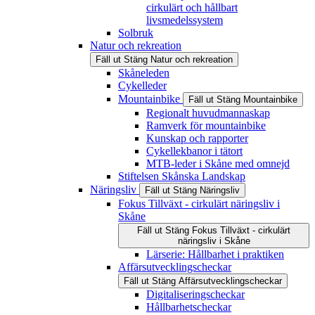
cirkulärt och hållbart
livsmedelssystem
Solbruk
Natur och rekreation
Fäll ut
Stäng
Natur och rekreation
Skåneleden
Cykelleder
Mountainbike
Fäll ut
Stäng
Mountainbike
Regionalt huvudmannaskap
Ramverk för mountainbike
Kunskap och rapporter
Cykellekbanor i tätort
MTB-leder i Skåne med omnejd
Stiftelsen Skånska Landskap
Näringsliv
Fäll ut
Stäng
Näringsliv
Fokus Tillväxt - cirkulärt näringsliv i
Skåne
Fäll ut
Stäng
Fokus Tillväxt - cirkulärt
näringsliv i Skåne
Lärserie: Hållbarhet i praktiken
Affärsutvecklingscheckar
Fäll ut
Stäng
Affärsutvecklingscheckar
Digitaliseringscheckar
Hållbarhetscheckar