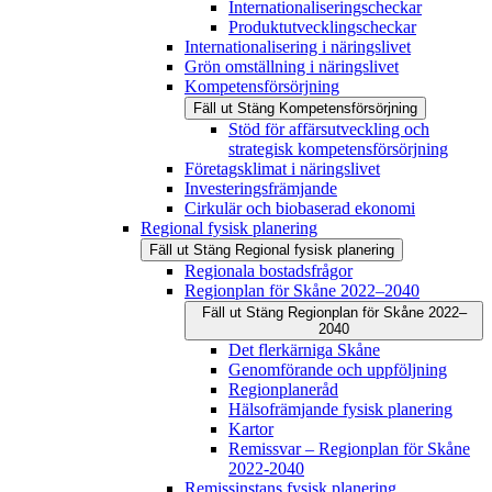
Internationaliseringscheckar
Produktutvecklingscheckar
Internationalisering i näringslivet
Grön omställning i näringslivet
Kompetensförsörjning
Fäll ut
Stäng
Kompetensförsörjning
Stöd för affärsutveckling och
strategisk kompetensförsörjning
Företagsklimat i näringslivet
Investeringsfrämjande
Cirkulär och biobaserad ekonomi
Regional fysisk planering
Fäll ut
Stäng
Regional fysisk planering
Regionala bostadsfrågor
Regionplan för Skåne 2022–2040
Fäll ut
Stäng
Regionplan för Skåne 2022–
2040
Det flerkärniga Skåne
Genomförande och uppföljning
Regionplaneråd
Hälsofrämjande fysisk planering
Kartor
Remissvar – Regionplan för Skåne
2022-2040
Remissinstans fysisk planering