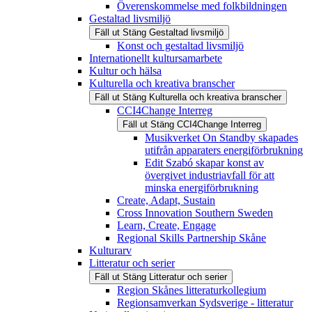
Överenskommelse med folkbildningen
Gestaltad livsmiljö
Fäll ut
Stäng
Gestaltad livsmiljö
Konst och gestaltad livsmiljö
Internationellt kultursamarbete
Kultur och hälsa
Kulturella och kreativa branscher
Fäll ut
Stäng
Kulturella och kreativa branscher
CCI4Change Interreg
Fäll ut
Stäng
CCI4Change Interreg
Musikverket On Standby skapades
utifrån apparaters energiförbrukning
Edit Szabó skapar konst av
övergivet industriavfall för att
minska energiförbrukning
Create, Adapt, Sustain
Cross Innovation Southern Sweden
Learn, Create, Engage
Regional Skills Partnership Skåne
Kulturarv
Litteratur och serier
Fäll ut
Stäng
Litteratur och serier
Region Skånes litteraturkollegium
Regionsamverkan Sydsverige - litteratur