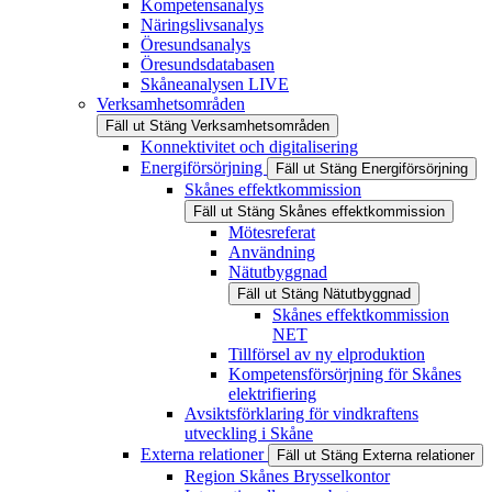
Kompetensanalys
Näringslivsanalys
Öresundsanalys
Öresundsdatabasen
Skåneanalysen LIVE
Verksamhetsområden
Fäll ut
Stäng
Verksamhetsområden
Konnektivitet och digitalisering
Energiförsörjning
Fäll ut
Stäng
Energiförsörjning
Skånes effektkommission
Fäll ut
Stäng
Skånes effektkommission
Mötesreferat
Användning
Nätutbyggnad
Fäll ut
Stäng
Nätutbyggnad
Skånes effektkommission
NET
Tillförsel av ny elproduktion
Kompetensförsörjning för Skånes
elektrifiering
Avsiktsförklaring för vindkraftens
utveckling i Skåne
Externa relationer
Fäll ut
Stäng
Externa relationer
Region Skånes Brysselkontor