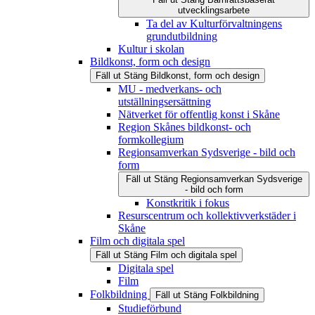
utvecklingsarbete
Ta del av Kulturförvaltningens
grundutbildning
Kultur i skolan
Bildkonst, form och design
Fäll ut
Stäng
Bildkonst, form och design
MU - medverkans- och
utställningsersättning
Nätverket för offentlig konst i Skåne
Region Skånes bildkonst- och
formkollegium
Regionsamverkan Sydsverige - bild och
form
Fäll ut
Stäng
Regionsamverkan Sydsverige
- bild och form
Konstkritik i fokus
Resurscentrum och kollektivverkstäder i
Skåne
Film och digitala spel
Fäll ut
Stäng
Film och digitala spel
Digitala spel
Film
Folkbildning
Fäll ut
Stäng
Folkbildning
Studieförbund