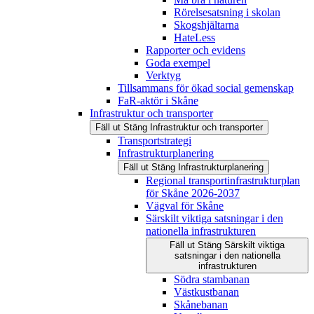
Rörelsesatsning i skolan
Skogshjältarna
HateLess
Rapporter och evidens
Goda exempel
Verktyg
Tillsammans för ökad social gemenskap
FaR-aktör i Skåne
Infrastruktur och transporter
Fäll ut
Stäng
Infrastruktur och transporter
Transportstrategi
Infrastrukturplanering
Fäll ut
Stäng
Infrastrukturplanering
Regional transportinfrastrukturplan
för Skåne 2026-2037
Vägval för Skåne
Särskilt viktiga satsningar i den
nationella infrastrukturen
Fäll ut
Stäng
Särskilt viktiga
satsningar i den nationella
infrastrukturen
Södra stambanan
Västkustbanan
Skånebanan