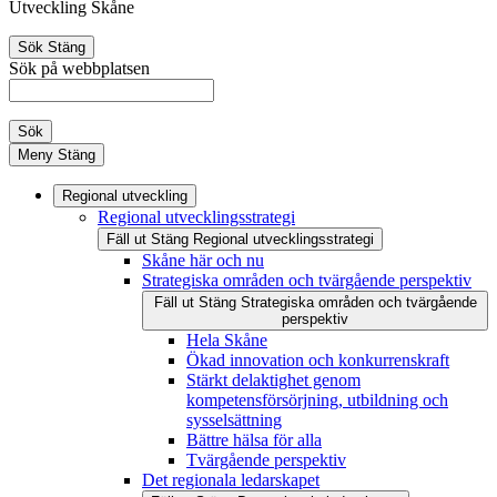
Utveckling Skåne
Sök
Stäng
Sök på webbplatsen
Sök
Meny
Stäng
Regional utveckling
Regional utvecklingsstrategi
Fäll ut
Stäng
Regional utvecklingsstrategi
Skåne här och nu
Strategiska områden och tvärgående perspektiv
Fäll ut
Stäng
Strategiska områden och tvärgående
perspektiv
Hela Skåne
Ökad innovation och konkurrenskraft
Stärkt delaktighet genom
kompetensförsörjning, utbildning och
sysselsättning
Bättre hälsa för alla
Tvärgående perspektiv
Det regionala ledarskapet