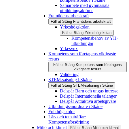
kompetensbehov i Skåne
Samarbete med gymnasiala
utbildningsaktörer
Framtidens arbetskraft
Fäll ut
Stäng
Framtidens arbetskraft
Yrkeshögskolan
Fäll ut
Stäng
Yrkeshögskolan
Kompetensbehov av YH-
utbildningar
Yrkesvux
Kompetens som företagens viktigaste
resurs
Fäll ut
Stäng
Kompetens som företagens
viktigaste resurs
Validering
STEM-satsning i Skåne
Fäll ut
Stäng
STEM-satsning i Skåne
Delspår Barn och ungas intresse
Delspår Internationella talanger
Delspår Attraktiva arbetsgivare
Utbildningsanordnare i Skåne
Folkhögskolor
Lär- och tematräffar:
Kompetensförsörjning
Miljö och klimat
Fäll ut
Stäng
Miljö och klimat