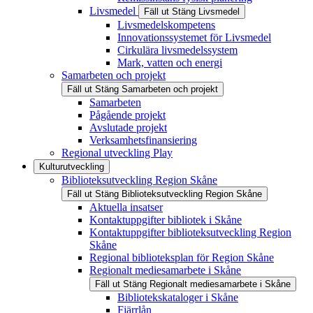
Livsmedel
Fäll ut
Stäng
Livsmedel
Livsmedelskompetens
Innovationssystemet för Livsmedel
Cirkulära livsmedelssystem
Mark, vatten och energi
Samarbeten och projekt
Fäll ut
Stäng
Samarbeten och projekt
Samarbeten
Pågående projekt
Avslutade projekt
Verksamhetsfinansiering
Regional utveckling Play
Kulturutveckling
Biblioteksutveckling Region Skåne
Fäll ut
Stäng
Biblioteksutveckling Region Skåne
Aktuella insatser
Kontaktuppgifter bibliotek i Skåne
Kontaktuppgifter biblioteksutveckling Region
Skåne
Regional biblioteksplan för Region Skåne
Regionalt mediesamarbete i Skåne
Fäll ut
Stäng
Regionalt mediesamarbete i Skåne
Bibliotekskataloger i Skåne
Fjärrlån