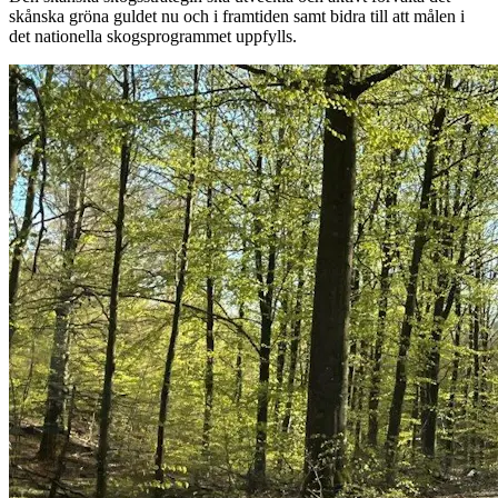
skånska gröna guldet nu och i framtiden samt bidra till att målen i
det nationella skogsprogrammet uppfylls.