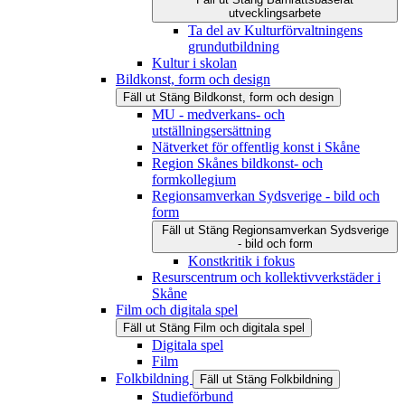
utvecklingsarbete
Ta del av Kulturförvaltningens
grundutbildning
Kultur i skolan
Bildkonst, form och design
Fäll ut
Stäng
Bildkonst, form och design
MU - medverkans- och
utställningsersättning
Nätverket för offentlig konst i Skåne
Region Skånes bildkonst- och
formkollegium
Regionsamverkan Sydsverige - bild och
form
Fäll ut
Stäng
Regionsamverkan Sydsverige
- bild och form
Konstkritik i fokus
Resurscentrum och kollektivverkstäder i
Skåne
Film och digitala spel
Fäll ut
Stäng
Film och digitala spel
Digitala spel
Film
Folkbildning
Fäll ut
Stäng
Folkbildning
Studieförbund