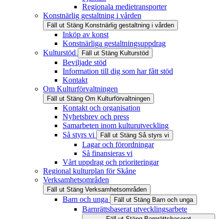
Regionala medietransporter
Konstnärlig gestaltning i vården
Fäll ut
Stäng
Konstnärlig gestaltning i vården
Inköp av konst
Konstnärliga gestaltningsuppdrag
Kulturstöd
Fäll ut
Stäng
Kulturstöd
Beviljade stöd
Information till dig som har fått stöd
Kontakt
Om Kulturförvaltningen
Fäll ut
Stäng
Om Kulturförvaltningen
Kontakt och organisation
Nyhetsbrev och press
Samarbeten inom kulturutveckling
Så styrs vi
Fäll ut
Stäng
Så styrs vi
Lagar och förordningar
Så finansieras vi
Vårt uppdrag och prioriteringar
Regional kulturplan för Skåne
Verksamhetsområden
Fäll ut
Stäng
Verksamhetsområden
Barn och unga
Fäll ut
Stäng
Barn och unga
Barnrättsbaserat utvecklingsarbete
Fäll ut
Stäng
Barnrättsbaserat