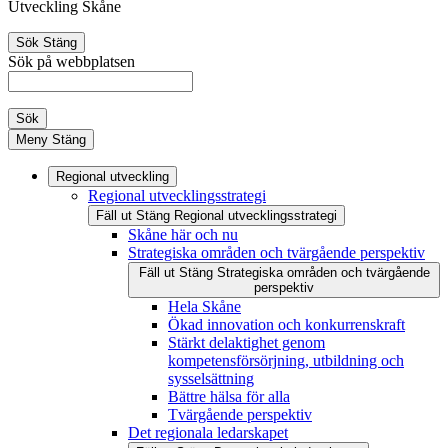
Utveckling Skåne
Sök
Stäng
Sök på webbplatsen
Sök
Meny
Stäng
Regional utveckling
Regional utvecklingsstrategi
Fäll ut
Stäng
Regional utvecklingsstrategi
Skåne här och nu
Strategiska områden och tvärgående perspektiv
Fäll ut
Stäng
Strategiska områden och tvärgående
perspektiv
Hela Skåne
Ökad innovation och konkurrenskraft
Stärkt delaktighet genom
kompetensförsörjning, utbildning och
sysselsättning
Bättre hälsa för alla
Tvärgående perspektiv
Det regionala ledarskapet