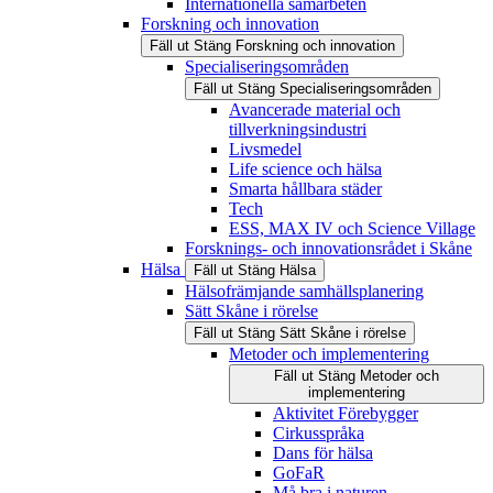
Internationella samarbeten
Forskning och innovation
Fäll ut
Stäng
Forskning och innovation
Specialiseringsområden
Fäll ut
Stäng
Specialiseringsområden
Avancerade material och
tillverkningsindustri
Livsmedel
Life science och hälsa
Smarta hållbara städer
Tech
ESS, MAX IV och Science Village
Forsknings- och innovationsrådet i Skåne
Hälsa
Fäll ut
Stäng
Hälsa
Hälsofrämjande samhällsplanering
Sätt Skåne i rörelse
Fäll ut
Stäng
Sätt Skåne i rörelse
Metoder och implementering
Fäll ut
Stäng
Metoder och
implementering
Aktivitet Förebygger
Cirkusspråka
Dans för hälsa
GoFaR
Må bra i naturen