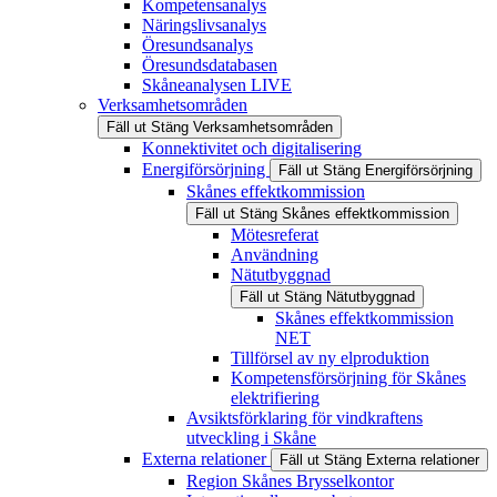
Kompetensanalys
Näringslivsanalys
Öresundsanalys
Öresundsdatabasen
Skåneanalysen LIVE
Verksamhetsområden
Fäll ut
Stäng
Verksamhetsområden
Konnektivitet och digitalisering
Energiförsörjning
Fäll ut
Stäng
Energiförsörjning
Skånes effektkommission
Fäll ut
Stäng
Skånes effektkommission
Mötesreferat
Användning
Nätutbyggnad
Fäll ut
Stäng
Nätutbyggnad
Skånes effektkommission
NET
Tillförsel av ny elproduktion
Kompetensförsörjning för Skånes
elektrifiering
Avsiktsförklaring för vindkraftens
utveckling i Skåne
Externa relationer
Fäll ut
Stäng
Externa relationer
Region Skånes Brysselkontor