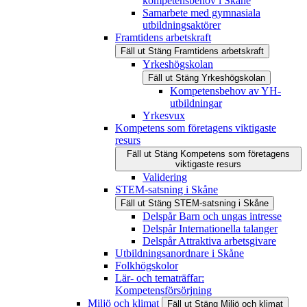
kompetensbehov i Skåne
Samarbete med gymnasiala
utbildningsaktörer
Framtidens arbetskraft
Fäll ut
Stäng
Framtidens arbetskraft
Yrkeshögskolan
Fäll ut
Stäng
Yrkeshögskolan
Kompetensbehov av YH-
utbildningar
Yrkesvux
Kompetens som företagens viktigaste
resurs
Fäll ut
Stäng
Kompetens som företagens
viktigaste resurs
Validering
STEM-satsning i Skåne
Fäll ut
Stäng
STEM-satsning i Skåne
Delspår Barn och ungas intresse
Delspår Internationella talanger
Delspår Attraktiva arbetsgivare
Utbildningsanordnare i Skåne
Folkhögskolor
Lär- och tematräffar:
Kompetensförsörjning
Miljö och klimat
Fäll ut
Stäng
Miljö och klimat