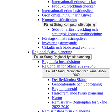
Internationaliseringscheckar
Produktutvecklingscheckar
Internationalisering i näringslivet
Grön omställning i näringslivet
Kompetensförsörjning
Fäll ut
Stäng
Kompetensförsörjning
Stöd för affärsutveckling och
strategisk kompetensförsörjning
Företagsklimat i näringslivet
Investeringsfrämjande
Cirkulär och biobaserad ekonomi
Regional fysisk planering
Fäll ut
Stäng
Regional fysisk planering
Regionala bostadsfrågor
Regionplan för Skåne 2022–2040
Fäll ut
Stäng
Regionplan för Skåne 2022–
2040
Det flerkärniga Skåne
Genomförande och uppföljning
Regionplaneråd
Hälsofrämjande fysisk planering
Kartor
Remissvar – Regionplan för Skåne
2022-2040
Remissinstans fysisk planering