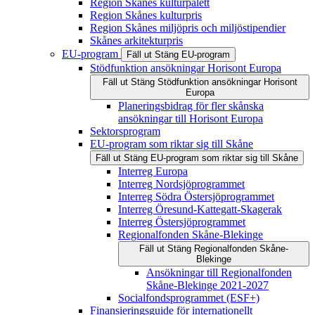
Region Skånes kulturpalett
Region Skånes kulturpris
Region Skånes miljöpris och miljöstipendier
Skånes arkitekturpris
EU-program
Fäll ut
Stäng
EU-program
Stödfunktion ansökningar Horisont Europa
Fäll ut
Stäng
Stödfunktion ansökningar Horisont
Europa
Planeringsbidrag för fler skånska
ansökningar till Horisont Europa
Sektorsprogram
EU-program som riktar sig till Skåne
Fäll ut
Stäng
EU-program som riktar sig till Skåne
Interreg Europa
Interreg Nordsjöprogrammet
Interreg Södra Östersjöprogrammet
Interreg Öresund-Kattegatt-Skagerak
Interreg Östersjöprogrammet
Regionalfonden Skåne-Blekinge
Fäll ut
Stäng
Regionalfonden Skåne-
Blekinge
Ansökningar till Regionalfonden
Skåne-Blekinge 2021-2027
Socialfondsprogrammet (ESF+)
Finansieringsguide för internationellt