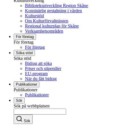
Kulturutveckling
Biblioteksutveckling Region Skåne
Konstnärlig gestaltning i vården
Kulturstöd
Om Kulturförvaltningen
Regional kulturplan för Skåne
Verksamhetsområden
För företag
För företag
För företag
Söka stöd
Söka stöd
Bidrag att söka
Priser och stipendier
EU-program
När du fått bidrag
Publikationer
Publikationer
Publikationer
Sök
Sök på webbplatsen
Sök