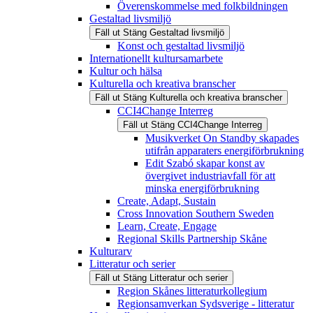
Överenskommelse med folkbildningen
Gestaltad livsmiljö
Fäll ut
Stäng
Gestaltad livsmiljö
Konst och gestaltad livsmiljö
Internationellt kultursamarbete
Kultur och hälsa
Kulturella och kreativa branscher
Fäll ut
Stäng
Kulturella och kreativa branscher
CCI4Change Interreg
Fäll ut
Stäng
CCI4Change Interreg
Musikverket On Standby skapades
utifrån apparaters energiförbrukning
Edit Szabó skapar konst av
övergivet industriavfall för att
minska energiförbrukning
Create, Adapt, Sustain
Cross Innovation Southern Sweden
Learn, Create, Engage
Regional Skills Partnership Skåne
Kulturarv
Litteratur och serier
Fäll ut
Stäng
Litteratur och serier
Region Skånes litteraturkollegium
Regionsamverkan Sydsverige - litteratur