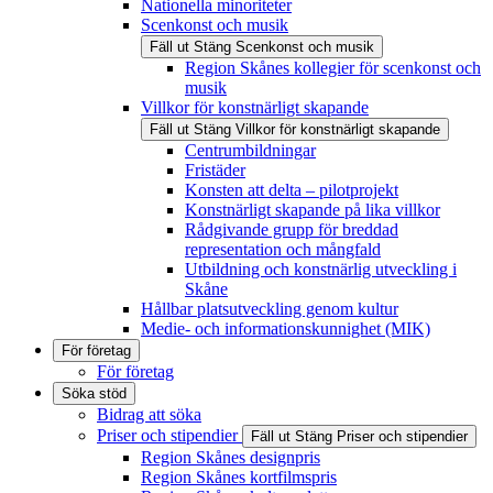
Nationella minoriteter
Scenkonst och musik
Fäll ut
Stäng
Scenkonst och musik
Region Skånes kollegier för scenkonst och
musik
Villkor för konstnärligt skapande
Fäll ut
Stäng
Villkor för konstnärligt skapande
Centrumbildningar
Fristäder
Konsten att delta – pilotprojekt
Konstnärligt skapande på lika villkor
Rådgivande grupp för breddad
representation och mångfald
Utbildning och konstnärlig utveckling i
Skåne
Hållbar platsutveckling genom kultur
Medie- och informationskunnighet (MIK)
För företag
För företag
Söka stöd
Bidrag att söka
Priser och stipendier
Fäll ut
Stäng
Priser och stipendier
Region Skånes designpris
Region Skånes kortfilmspris