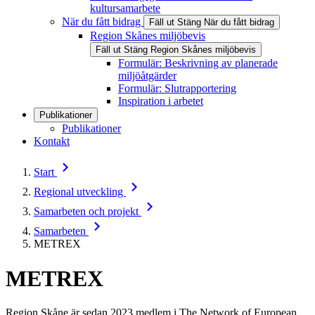
kultursamarbete
När du fått bidrag
Fäll ut
Stäng
När du fått bidrag
Region Skånes miljöbevis
Fäll ut
Stäng
Region Skånes miljöbevis
Formulär: Beskrivning av planerade
miljöåtgärder
Formulär: Slutrapportering
Inspiration i arbetet
Publikationer
Publikationer
Kontakt
Start
Regional utveckling
Samarbeten och projekt
Samarbeten
METREX
METREX
Region Skåne är sedan 2023 medlem i The Network of European