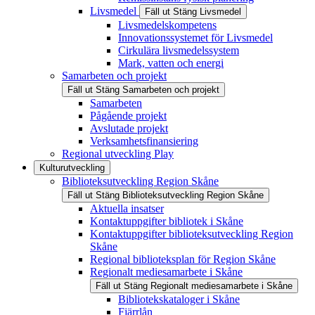
Livsmedel
Fäll ut
Stäng
Livsmedel
Livsmedelskompetens
Innovationssystemet för Livsmedel
Cirkulära livsmedelssystem
Mark, vatten och energi
Samarbeten och projekt
Fäll ut
Stäng
Samarbeten och projekt
Samarbeten
Pågående projekt
Avslutade projekt
Verksamhetsfinansiering
Regional utveckling Play
Kulturutveckling
Biblioteksutveckling Region Skåne
Fäll ut
Stäng
Biblioteksutveckling Region Skåne
Aktuella insatser
Kontaktuppgifter bibliotek i Skåne
Kontaktuppgifter biblioteksutveckling Region
Skåne
Regional biblioteksplan för Region Skåne
Regionalt mediesamarbete i Skåne
Fäll ut
Stäng
Regionalt mediesamarbete i Skåne
Bibliotekskataloger i Skåne
Fjärrlån