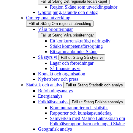
Fäll ut
Stäng
Det regionala ledarskapet
Region Skåne som utvecklingsaktör
Uppföljning, lärande och dialog
Om regional utveckling
Fäll ut
Stäng
Om regional utveckling
Våra prioriteringar
Fäll ut
Stäng
Våra prioriteringar
Ett konkurrenskraftigt näringsliv
Stärkt kompetensförsörjning
Ett sammanbundet Skåne
Så styrs vi
Fäll ut
Stäng
Så styrs vi
Lagar och förordningar
Så finansieras vi
Kontakt och organisation
Nyhetsbrev och press
Statistik och analys
Fäll ut
Stäng
Statistik och analys
Befolkningsanalys
Energianalys
Folkhälsoanalys
Fäll ut
Stäng
Folkhälsoanalys
Kommunrapporter och statistik
Rapporter och kunskapsunderlag
Samverkan med Malmö Latinskolan om
Folkhälsorapport barn och unga i Skåne
Geografisk analys