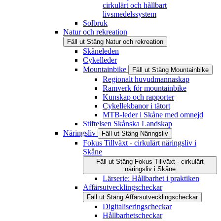
cirkulärt och hållbart
livsmedelssystem
Solbruk
Natur och rekreation
Fäll ut
Stäng
Natur och rekreation
Skåneleden
Cykelleder
Mountainbike
Fäll ut
Stäng
Mountainbike
Regionalt huvudmannaskap
Ramverk för mountainbike
Kunskap och rapporter
Cykellekbanor i tätort
MTB-leder i Skåne med omnejd
Stiftelsen Skånska Landskap
Näringsliv
Fäll ut
Stäng
Näringsliv
Fokus Tillväxt - cirkulärt näringsliv i
Skåne
Fäll ut
Stäng
Fokus Tillväxt - cirkulärt
näringsliv i Skåne
Lärserie: Hållbarhet i praktiken
Affärsutvecklingscheckar
Fäll ut
Stäng
Affärsutvecklingscheckar
Digitaliseringscheckar
Hållbarhetscheckar