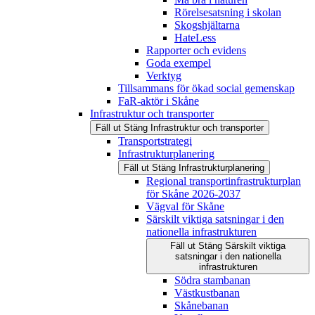
Rörelsesatsning i skolan
Skogshjältarna
HateLess
Rapporter och evidens
Goda exempel
Verktyg
Tillsammans för ökad social gemenskap
FaR-aktör i Skåne
Infrastruktur och transporter
Fäll ut
Stäng
Infrastruktur och transporter
Transportstrategi
Infrastrukturplanering
Fäll ut
Stäng
Infrastrukturplanering
Regional transportinfrastrukturplan
för Skåne 2026-2037
Vägval för Skåne
Särskilt viktiga satsningar i den
nationella infrastrukturen
Fäll ut
Stäng
Särskilt viktiga
satsningar i den nationella
infrastrukturen
Södra stambanan
Västkustbanan
Skånebanan