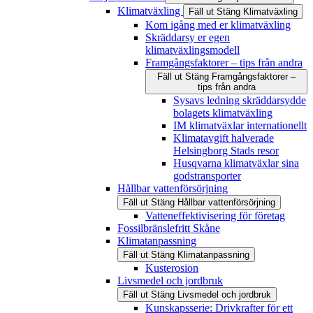
Klimatväxling
Fäll ut
Stäng
Klimatväxling
Kom igång med er klimatväxling
Skräddarsy er egen
klimatväxlingsmodell
Framgångsfaktorer – tips från andra
Fäll ut
Stäng
Framgångsfaktorer –
tips från andra
Sysavs ledning skräddarsydde
bolagets klimatväxling
IM klimatväxlar internationellt
Klimatavgift halverade
Helsingborg Stads resor
Husqvarna klimatväxlar sina
godstransporter
Hållbar vattenförsörjning
Fäll ut
Stäng
Hållbar vattenförsörjning
Vatteneffektivisering för företag
Fossilbränslefritt Skåne
Klimatanpassning
Fäll ut
Stäng
Klimatanpassning
Kusterosion
Livsmedel och jordbruk
Fäll ut
Stäng
Livsmedel och jordbruk
Kunskapsserie: Drivkrafter för ett