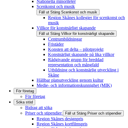
Nationella minoriteter
Scenkonst och musik
Fäll ut
Stäng
Scenkonst och musik
Region Skånes kollegier för scenkonst och
musik
Villkor för konstnärligt skapande
Fäll ut
Stäng
Villkor för konstnärligt skapande
Centrumbildningar
Fristäder
Konsten att delta – pilotprojekt
Konstnärligt skapande på lika villkor
Rådgivande grupp för breddad
representation och mångfald
Utbildning och konstnärlig utveckling i
Skåne
Hållbar platsutveckling genom kultur
Medie- och informationskunnighet (MIK)
För företag
För företag
Söka stöd
Bidrag att söka
Priser och stipendier
Fäll ut
Stäng
Priser och stipendier
Region Skånes designpris
Region Skånes kortfilmspris