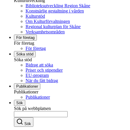
Kulturutveckling
Biblioteksutveckling Region Skåne
Konstnärlig gestaltning i vården
Kulturstöd
Om Kulturförvaltningen
Regional kulturplan för Skåne
Verksamhetsområden
För företag
För företag
För företag
Söka stöd
Söka stöd
Bidrag att söka
Priser och stipendier
EU-program
När du fått bidrag
Publikationer
Publikationer
Publikationer
Sök
Sök på webbplatsen
Sök