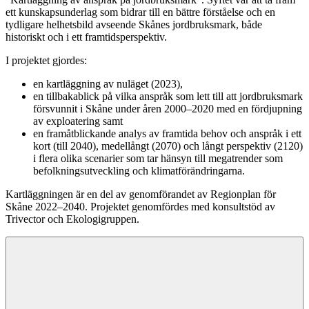
ett kunskapsunderlag som bidrar till en bättre förståelse och en
tydligare helhetsbild avseende Skånes jordbruksmark, både
historiskt och i ett framtidsperspektiv.
I projektet gjordes:
en kartläggning av nuläget (2023),
en tillbakablick på vilka anspråk som lett till att jordbruksmark
försvunnit i Skåne under åren 2000–2020 med en fördjupning
av exploatering samt
en framåtblickande analys av framtida behov och anspråk i ett
kort (till 2040), medellångt (2070) och långt perspektiv (2120)
i flera olika scenarier som tar hänsyn till megatrender som
befolkningsutveckling och klimatförändringarna.
Kartläggningen är en del av genomförandet av Regionplan för
Skåne 2022–2040. Projektet genomfördes med konsultstöd av
Trivector och Ekologigruppen.