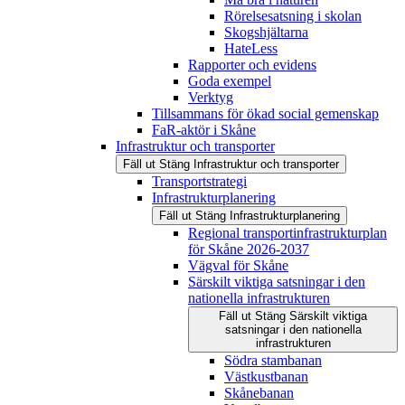
Rörelsesatsning i skolan
Skogshjältarna
HateLess
Rapporter och evidens
Goda exempel
Verktyg
Tillsammans för ökad social gemenskap
FaR-aktör i Skåne
Infrastruktur och transporter
Fäll ut
Stäng
Infrastruktur och transporter
Transportstrategi
Infrastrukturplanering
Fäll ut
Stäng
Infrastrukturplanering
Regional transportinfrastrukturplan
för Skåne 2026-2037
Vägval för Skåne
Särskilt viktiga satsningar i den
nationella infrastrukturen
Fäll ut
Stäng
Särskilt viktiga
satsningar i den nationella
infrastrukturen
Södra stambanan
Västkustbanan
Skånebanan