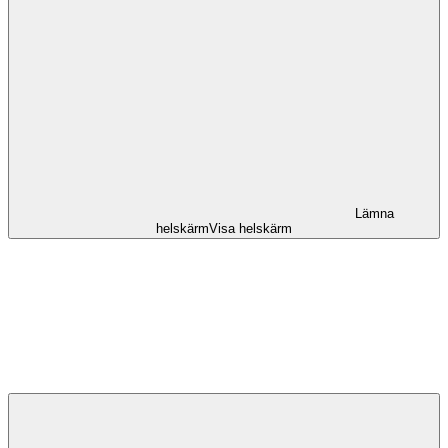
Lämna
helskärm
Visa helskärm