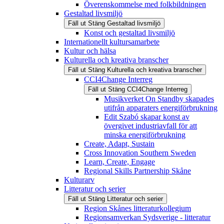
Överenskommelse med folkbildningen
Gestaltad livsmiljö
Fäll ut
Stäng
Gestaltad livsmiljö
Konst och gestaltad livsmiljö
Internationellt kultursamarbete
Kultur och hälsa
Kulturella och kreativa branscher
Fäll ut
Stäng
Kulturella och kreativa branscher
CCI4Change Interreg
Fäll ut
Stäng
CCI4Change Interreg
Musikverket On Standby skapades
utifrån apparaters energiförbrukning
Edit Szabó skapar konst av
övergivet industriavfall för att
minska energiförbrukning
Create, Adapt, Sustain
Cross Innovation Southern Sweden
Learn, Create, Engage
Regional Skills Partnership Skåne
Kulturarv
Litteratur och serier
Fäll ut
Stäng
Litteratur och serier
Region Skånes litteraturkollegium
Regionsamverkan Sydsverige - litteratur