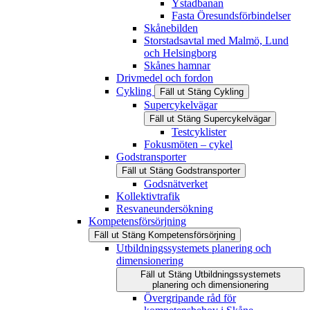
Ystadbanan
Fasta Öresundsförbindelser
Skånebilden
Storstadsavtal med Malmö, Lund
och Helsingborg
Skånes hamnar
Drivmedel och fordon
Cykling
Fäll ut
Stäng
Cykling
Supercykelvägar
Fäll ut
Stäng
Supercykelvägar
Testcyklister
Fokusmöten – cykel
Godstransporter
Fäll ut
Stäng
Godstransporter
Godsnätverket
Kollektivtrafik
Resvaneundersökning
Kompetensförsörjning
Fäll ut
Stäng
Kompetensförsörjning
Utbildningssystemets planering och
dimensionering
Fäll ut
Stäng
Utbildningssystemets
planering och dimensionering
Övergripande råd för