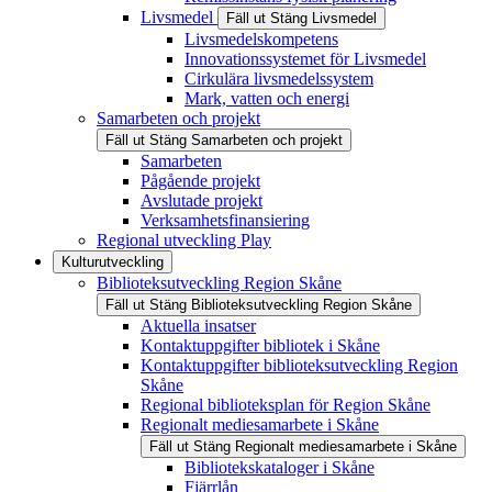
Livsmedel
Fäll ut
Stäng
Livsmedel
Livsmedelskompetens
Innovationssystemet för Livsmedel
Cirkulära livsmedelssystem
Mark, vatten och energi
Samarbeten och projekt
Fäll ut
Stäng
Samarbeten och projekt
Samarbeten
Pågående projekt
Avslutade projekt
Verksamhetsfinansiering
Regional utveckling Play
Kulturutveckling
Biblioteksutveckling Region Skåne
Fäll ut
Stäng
Biblioteksutveckling Region Skåne
Aktuella insatser
Kontaktuppgifter bibliotek i Skåne
Kontaktuppgifter biblioteksutveckling Region
Skåne
Regional biblioteksplan för Region Skåne
Regionalt mediesamarbete i Skåne
Fäll ut
Stäng
Regionalt mediesamarbete i Skåne
Bibliotekskataloger i Skåne
Fjärrlån