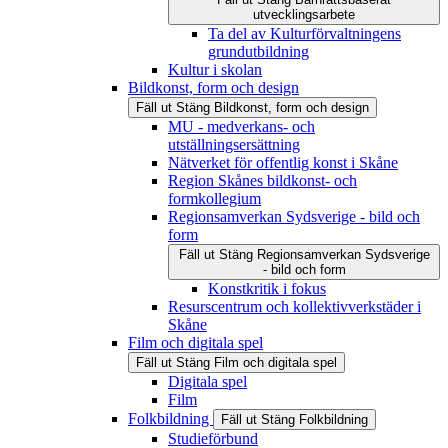
utvecklingsarbete
Ta del av Kulturförvaltningens
grundutbildning
Kultur i skolan
Bildkonst, form och design
Fäll ut
Stäng
Bildkonst, form och design
MU - medverkans- och
utställningsersättning
Nätverket för offentlig konst i Skåne
Region Skånes bildkonst- och
formkollegium
Regionsamverkan Sydsverige - bild och
form
Fäll ut
Stäng
Regionsamverkan Sydsverige
- bild och form
Konstkritik i fokus
Resurscentrum och kollektivverkstäder i
Skåne
Film och digitala spel
Fäll ut
Stäng
Film och digitala spel
Digitala spel
Film
Folkbildning
Fäll ut
Stäng
Folkbildning
Studieförbund