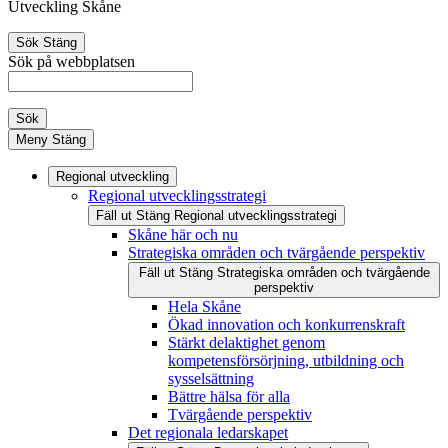
Utveckling Skåne
Sök
Stäng
Sök på webbplatsen
Sök
Meny
Stäng
Regional utveckling
Regional utvecklingsstrategi
Fäll ut
Stäng
Regional utvecklingsstrategi
Skåne här och nu
Strategiska områden och tvärgående perspektiv
Fäll ut
Stäng
Strategiska områden och tvärgående
perspektiv
Hela Skåne
Ökad innovation och konkurrenskraft
Stärkt delaktighet genom
kompetensförsörjning, utbildning och
sysselsättning
Bättre hälsa för alla
Tvärgående perspektiv
Det regionala ledarskapet