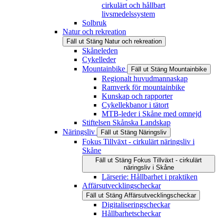
cirkulärt och hållbart
livsmedelssystem
Solbruk
Natur och rekreation
Fäll ut
Stäng
Natur och rekreation
Skåneleden
Cykelleder
Mountainbike
Fäll ut
Stäng
Mountainbike
Regionalt huvudmannaskap
Ramverk för mountainbike
Kunskap och rapporter
Cykellekbanor i tätort
MTB-leder i Skåne med omnejd
Stiftelsen Skånska Landskap
Näringsliv
Fäll ut
Stäng
Näringsliv
Fokus Tillväxt - cirkulärt näringsliv i
Skåne
Fäll ut
Stäng
Fokus Tillväxt - cirkulärt
näringsliv i Skåne
Lärserie: Hållbarhet i praktiken
Affärsutvecklingscheckar
Fäll ut
Stäng
Affärsutvecklingscheckar
Digitaliseringscheckar
Hållbarhetscheckar