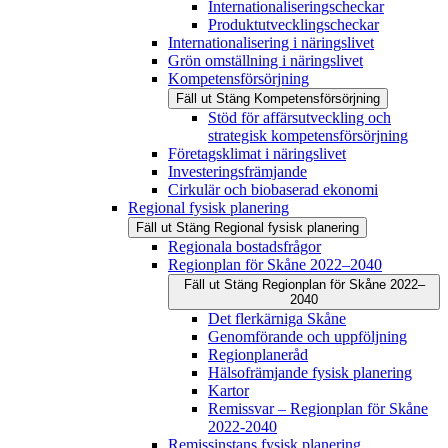
Internationaliseringscheckar
Produktutvecklingscheckar
Internationalisering i näringslivet
Grön omställning i näringslivet
Kompetensförsörjning
Fäll ut
Stäng
Kompetensförsörjning
Stöd för affärsutveckling och
strategisk kompetensförsörjning
Företagsklimat i näringslivet
Investeringsfrämjande
Cirkulär och biobaserad ekonomi
Regional fysisk planering
Fäll ut
Stäng
Regional fysisk planering
Regionala bostadsfrågor
Regionplan för Skåne 2022–2040
Fäll ut
Stäng
Regionplan för Skåne 2022–
2040
Det flerkärniga Skåne
Genomförande och uppföljning
Regionplaneråd
Hälsofrämjande fysisk planering
Kartor
Remissvar – Regionplan för Skåne
2022-2040
Remissinstans fysisk planering