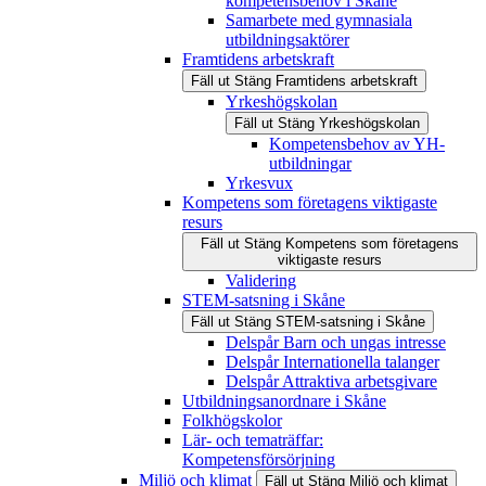
kompetensbehov i Skåne
Samarbete med gymnasiala
utbildningsaktörer
Framtidens arbetskraft
Fäll ut
Stäng
Framtidens arbetskraft
Yrkeshögskolan
Fäll ut
Stäng
Yrkeshögskolan
Kompetensbehov av YH-
utbildningar
Yrkesvux
Kompetens som företagens viktigaste
resurs
Fäll ut
Stäng
Kompetens som företagens
viktigaste resurs
Validering
STEM-satsning i Skåne
Fäll ut
Stäng
STEM-satsning i Skåne
Delspår Barn och ungas intresse
Delspår Internationella talanger
Delspår Attraktiva arbetsgivare
Utbildningsanordnare i Skåne
Folkhögskolor
Lär- och tematräffar:
Kompetensförsörjning
Miljö och klimat
Fäll ut
Stäng
Miljö och klimat