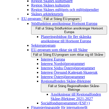
Region Skånes kulturpalett
Region Skånes kulturpris
Region Skånes miljöpris och miljöstipendier
Skånes arkitekturpris
EU-program
Fäll ut
Stäng
EU-program
Stödfunktion ansökningar Horisont Europa
Fäll ut
Stäng
Stödfunktion ansökningar Horisont
Europa
Planeringsbidrag för fler skånska
ansökningar till Horisont Europa
Sektorsprogram
EU-program som riktar sig till Skåne
Fäll ut
Stäng
EU-program som riktar sig till Skåne
Interreg Europa
Interreg Nordsjöprogrammet
Interreg Södra Östersjöprogrammet
Interreg Öresund-Kattegatt-Skagerak
Interreg Östersjöprogrammet
Regionalfonden Skåne-Blekinge
Fäll ut
Stäng
Regionalfonden Skåne-
Blekinge
Ansökningar till Regionalfonden
Skåne-Blekinge 2021-2027
Socialfondsprogrammet (ESF+)
Finansieringsguide för internationellt