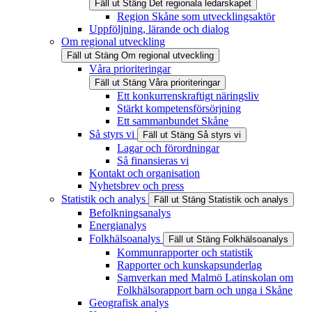
Fäll ut
Stäng
Det regionala ledarskapet
Region Skåne som utvecklingsaktör
Uppföljning, lärande och dialog
Om regional utveckling
Fäll ut
Stäng
Om regional utveckling
Våra prioriteringar
Fäll ut
Stäng
Våra prioriteringar
Ett konkurrenskraftigt näringsliv
Stärkt kompetensförsörjning
Ett sammanbundet Skåne
Så styrs vi
Fäll ut
Stäng
Så styrs vi
Lagar och förordningar
Så finansieras vi
Kontakt och organisation
Nyhetsbrev och press
Statistik och analys
Fäll ut
Stäng
Statistik och analys
Befolkningsanalys
Energianalys
Folkhälsoanalys
Fäll ut
Stäng
Folkhälsoanalys
Kommunrapporter och statistik
Rapporter och kunskapsunderlag
Samverkan med Malmö Latinskolan om
Folkhälsorapport barn och unga i Skåne
Geografisk analys