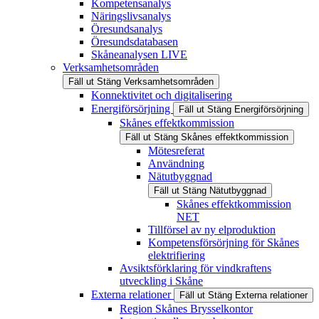
Kompetensanalys
Näringslivsanalys
Öresundsanalys
Öresundsdatabasen
Skåneanalysen LIVE
Verksamhetsområden
Fäll ut
Stäng
Verksamhetsområden
Konnektivitet och digitalisering
Energiförsörjning
Fäll ut
Stäng
Energiförsörjning
Skånes effektkommission
Fäll ut
Stäng
Skånes effektkommission
Mötesreferat
Användning
Nätutbyggnad
Fäll ut
Stäng
Nätutbyggnad
Skånes effektkommission
NET
Tillförsel av ny elproduktion
Kompetensförsörjning för Skånes
elektrifiering
Avsiktsförklaring för vindkraftens
utveckling i Skåne
Externa relationer
Fäll ut
Stäng
Externa relationer
Region Skånes Brysselkontor