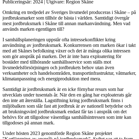
Publiceringsår:
2024
| Utgivare:
Region Skåne
Omkring en tredjedel av Sveriges livsmedel produceras i Skåne – på
jordbruksmarker som tillhör de bästa i världen. Samtidigt övergår
mest jordbruksmark i Skåne till annan markanvändning. Men vad
används marken egentligen till?
I samhällsplaneringen uppstår ofta intressekonflikter kring
användning av jordbruksmark. Konkurrensen om marken ökar i takt
med att Skånes befolkning växer och det är många olika intressen
som gör anspråk på marken. Det är inte bara exploatering för
bostäder med tillhörande samhällsservice som ställs mot
livsmedelsförsörjningen och jordbrukets behov utan även
verksamheter och handelsområden, transportinfrastruktur, våtmarker,
klimatanpassning och energiproduktion med mera.
Samtidigt är jordbruksmark är en icke förnybar resurs som har
utvecklats under tusentals år. När den en gång har exploaterats går
den inte att återställa. Lagstiftning kring jordbruksmark finns i
miljöbalken som slår fast att jordbruk är av nationell betydelse och
att brukningsvärd jordbruksmark endast får tas i anspråk om det
behövs för att tillgodose väsentliga samhällsintressen som inte kan
tillgodoses på annan mark.
Under hösten 2023 genomförde Region Skåne projektet
"Kartläggning av anspråk på jordbruksmark". Syftet var att ta fram