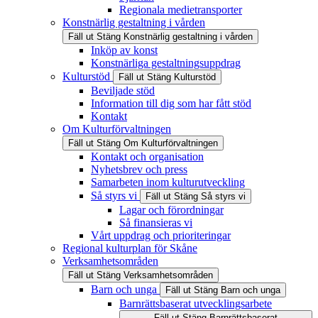
Regionala medietransporter
Konstnärlig gestaltning i vården
Fäll ut
Stäng
Konstnärlig gestaltning i vården
Inköp av konst
Konstnärliga gestaltningsuppdrag
Kulturstöd
Fäll ut
Stäng
Kulturstöd
Beviljade stöd
Information till dig som har fått stöd
Kontakt
Om Kulturförvaltningen
Fäll ut
Stäng
Om Kulturförvaltningen
Kontakt och organisation
Nyhetsbrev och press
Samarbeten inom kulturutveckling
Så styrs vi
Fäll ut
Stäng
Så styrs vi
Lagar och förordningar
Så finansieras vi
Vårt uppdrag och prioriteringar
Regional kulturplan för Skåne
Verksamhetsområden
Fäll ut
Stäng
Verksamhetsområden
Barn och unga
Fäll ut
Stäng
Barn och unga
Barnrättsbaserat utvecklingsarbete
Fäll ut
Stäng
Barnrättsbaserat