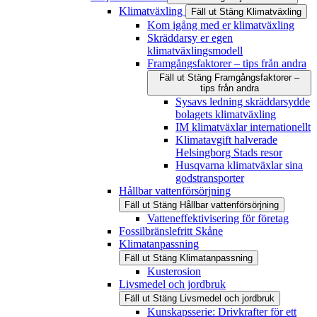
Klimatväxling
Fäll ut
Stäng
Klimatväxling
Kom igång med er klimatväxling
Skräddarsy er egen
klimatväxlingsmodell
Framgångsfaktorer – tips från andra
Fäll ut
Stäng
Framgångsfaktorer –
tips från andra
Sysavs ledning skräddarsydde
bolagets klimatväxling
IM klimatväxlar internationellt
Klimatavgift halverade
Helsingborg Stads resor
Husqvarna klimatväxlar sina
godstransporter
Hållbar vattenförsörjning
Fäll ut
Stäng
Hållbar vattenförsörjning
Vatteneffektivisering för företag
Fossilbränslefritt Skåne
Klimatanpassning
Fäll ut
Stäng
Klimatanpassning
Kusterosion
Livsmedel och jordbruk
Fäll ut
Stäng
Livsmedel och jordbruk
Kunskapsserie: Drivkrafter för ett