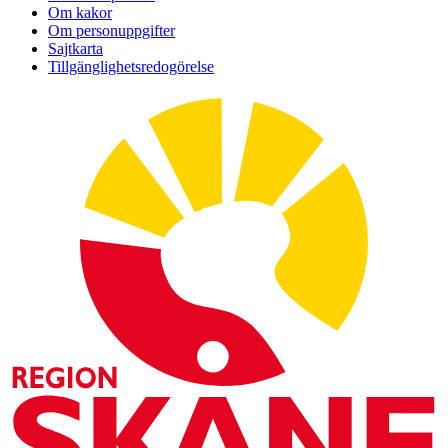
Om kakor
Om personuppgifter
Sajtkarta
Tillgänglighetsredogörelse