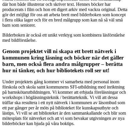
där hon både illustrerar och skriver text. Hennes böcker har
producerats i film och hon ett digert arkiv med vackra original. Detta
gör det möjligt för oss att arbeta brett med bilderboken som koncept
i flera olika lager och för en bred målgrupp som kan nå så väl små
barn som seniorer.
Bilderboken är också ett unikt verktyg som kombinera läsförståelse
med bildförståelse.
Genom projektet vill ni skapa ett brett nätverk i
kommunen kring läsning och böcker när det gäller
barn, men också flera andra målgrupper – berätta
hur ni tänker, och hur bibliotekets roll ser ut!
Under projektets gång kommer vi samarbeta med personal inom
förskola och skola samt kommunens SFI-utbildning med inriktning
på barnskötarutbildningen. Vi kommer att erbjuda föreläsningar och
workshops i högläsningsteknik / berättarteknik. Vi vill att dessa
träffar ska resultera i ett nytt nätverk i kommunen av läsombud som
ett par gånger per år möts på biblioteket för kunskapsutbyte och
lästips. Vi vill se att biblioteket är den sammankallande och blir som
mötesplats för nätverket och att vi som bevakar utgivningen av nya
bilderböcker kan bjuda på våra boktips.