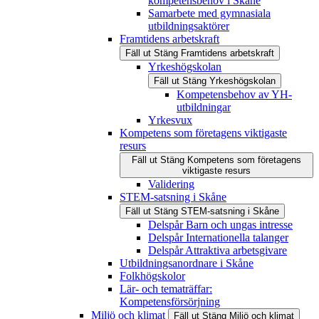
kompetensbehov i Skåne
Samarbete med gymnasiala
utbildningsaktörer
Framtidens arbetskraft
Fäll ut
Stäng
Framtidens arbetskraft
Yrkeshögskolan
Fäll ut
Stäng
Yrkeshögskolan
Kompetensbehov av YH-
utbildningar
Yrkesvux
Kompetens som företagens viktigaste
resurs
Fäll ut
Stäng
Kompetens som företagens
viktigaste resurs
Validering
STEM-satsning i Skåne
Fäll ut
Stäng
STEM-satsning i Skåne
Delspår Barn och ungas intresse
Delspår Internationella talanger
Delspår Attraktiva arbetsgivare
Utbildningsanordnare i Skåne
Folkhögskolor
Lär- och tematräffar:
Kompetensförsörjning
Miljö och klimat
Fäll ut
Stäng
Miljö och klimat