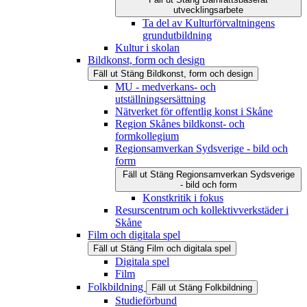
utvecklingsarbete
Ta del av Kulturförvaltningens
grundutbildning
Kultur i skolan
Bildkonst, form och design
Fäll ut
Stäng
Bildkonst, form och design
MU - medverkans- och
utställningsersättning
Nätverket för offentlig konst i Skåne
Region Skånes bildkonst- och
formkollegium
Regionsamverkan Sydsverige - bild och
form
Fäll ut
Stäng
Regionsamverkan Sydsverige
- bild och form
Konstkritik i fokus
Resurscentrum och kollektivverkstäder i
Skåne
Film och digitala spel
Fäll ut
Stäng
Film och digitala spel
Digitala spel
Film
Folkbildning
Fäll ut
Stäng
Folkbildning
Studieförbund