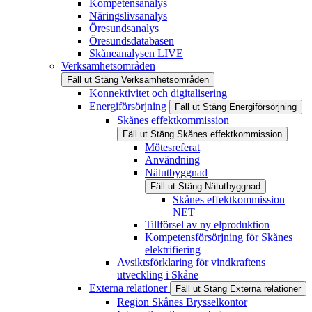
Kompetensanalys
Näringslivsanalys
Öresundsanalys
Öresundsdatabasen
Skåneanalysen LIVE
Verksamhetsområden
Fäll ut
Stäng
Verksamhetsområden
Konnektivitet och digitalisering
Energiförsörjning
Fäll ut
Stäng
Energiförsörjning
Skånes effektkommission
Fäll ut
Stäng
Skånes effektkommission
Mötesreferat
Användning
Nätutbyggnad
Fäll ut
Stäng
Nätutbyggnad
Skånes effektkommission
NET
Tillförsel av ny elproduktion
Kompetensförsörjning för Skånes
elektrifiering
Avsiktsförklaring för vindkraftens
utveckling i Skåne
Externa relationer
Fäll ut
Stäng
Externa relationer
Region Skånes Brysselkontor