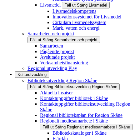
Livsmedel
Fäll ut
Stäng
Livsmedel
Livsmedelskompetens
Innovationssystemet för Livsmedel
Cirkulära livsmedelssystem
Mark, vatten och energi
Samarbeten och projekt
Fäll ut
Stäng
Samarbeten och projekt
Samarbeten
Pågående projekt
Avslutade projekt
Verksamhetsfinansiering
Regional utveckling Play
Kulturutveckling
Biblioteksutveckling Region Skåne
Fäll ut
Stäng
Biblioteksutveckling Region Skåne
Aktuella insatser
Kontaktuppgifter bibliotek i Skåne
Kontaktuppgifter biblioteksutveckling Region
Skåne
Regional biblioteksplan för Region Skåne
Regionalt mediesamarbete i Skåne
Fäll ut
Stäng
Regionalt mediesamarbete i Skåne
Bibliotekskataloger i Skåne
Fjärrlån