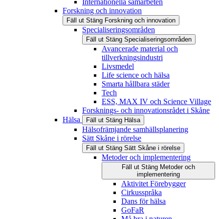
Internationella samarbeten
Forskning och innovation
Fäll ut
Stäng
Forskning och innovation
Specialiseringsområden
Fäll ut
Stäng
Specialiseringsområden
Avancerade material och
tillverkningsindustri
Livsmedel
Life science och hälsa
Smarta hållbara städer
Tech
ESS, MAX IV och Science Village
Forsknings- och innovationsrådet i Skåne
Hälsa
Fäll ut
Stäng
Hälsa
Hälsofrämjande samhällsplanering
Sätt Skåne i rörelse
Fäll ut
Stäng
Sätt Skåne i rörelse
Metoder och implementering
Fäll ut
Stäng
Metoder och
implementering
Aktivitet Förebygger
Cirkusspråka
Dans för hälsa
GoFaR
Må bra i naturen