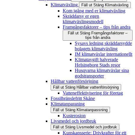
Klimatväxling
Fäll ut
Stäng
Klimatväxling
Kom igång med er klimatväxling
Skräddarsy er egen
klimatväxlingsmodell
Framgångsfaktorer – tips från andra
Fäll ut
Stäng
Framgångsfaktorer –
tips från andra
Sysavs ledning skräddarsydde
bolagets klimatväxling
IM klimatväxlar internationellt
Klimatavgift halverade
Helsingborg Stads resor
Husqvarna klimatväxlar sina
godstransporter
Hållbar vattenförsörjning
Fäll ut
Stäng
Hållbar vattenförsörjning
Vatteneffektivisering för företag
Fossilbränslefritt Skåne
Klimatanpassning
Fäll ut
Stäng
Klimatanpassning
Kusterosion
Livsmedel och jordbruk
Fäll ut
Stäng
Livsmedel och jordbruk
Kunskapsserie: Drivkrafter för ett