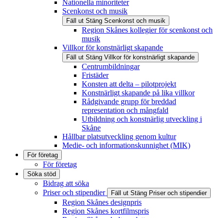
Nationella minoriteter
Scenkonst och musik
Fäll ut
Stäng
Scenkonst och musik
Region Skånes kollegier för scenkonst och
musik
Villkor för konstnärligt skapande
Fäll ut
Stäng
Villkor för konstnärligt skapande
Centrumbildningar
Fristäder
Konsten att delta – pilotprojekt
Konstnärligt skapande på lika villkor
Rådgivande grupp för breddad
representation och mångfald
Utbildning och konstnärlig utveckling i
Skåne
Hållbar platsutveckling genom kultur
Medie- och informationskunnighet (MIK)
För företag
För företag
Söka stöd
Bidrag att söka
Priser och stipendier
Fäll ut
Stäng
Priser och stipendier
Region Skånes designpris
Region Skånes kortfilmspris