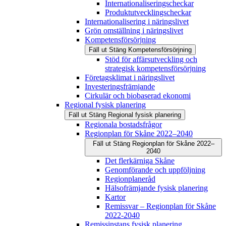
Internationaliseringscheckar
Produktutvecklingscheckar
Internationalisering i näringslivet
Grön omställning i näringslivet
Kompetensförsörjning
Fäll ut
Stäng
Kompetensförsörjning
Stöd för affärsutveckling och
strategisk kompetensförsörjning
Företagsklimat i näringslivet
Investeringsfrämjande
Cirkulär och biobaserad ekonomi
Regional fysisk planering
Fäll ut
Stäng
Regional fysisk planering
Regionala bostadsfrågor
Regionplan för Skåne 2022–2040
Fäll ut
Stäng
Regionplan för Skåne 2022–
2040
Det flerkärniga Skåne
Genomförande och uppföljning
Regionplaneråd
Hälsofrämjande fysisk planering
Kartor
Remissvar – Regionplan för Skåne
2022-2040
Remissinstans fysisk planering