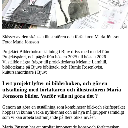
Skisser av den skånska illustratören och författaren Maria Jönsson.
Foto: Maria Jönsson
Projektet Bilderboksutställning i Bjuv drivs med medel från
Projektspåret, och pågår från hösten 2025 till hösten 2026.
Vi ställde några frågor till projektledarna Melanie Larnhill,
bibliotekarie på Bjuvs bibliotek, och Humle Rosenkvist,
kultursamordnare i Bjuv:
I ert projekt lyfter ni bilderboken, och gör en
utställning med författaren och illustratören Maria
Jönssons bilder. Varför ville ni göra det ?
Genom att göra en utställning som kombinerar bild-och skriftspråket
hoppas vi kunna väcka nyfikenhet och nå nya målgrupper samtidigt
som vi kan arbeta läsfrämjande på flera olika nivåer.
Maria Jönsson har ett otroligt imponerade konst-och författarskap