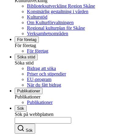
Kulturutveckling
Biblioteksutveckling Region Skåne
Konstnärlig gestaltning i vården
Kulturstöd
Om Kulturförvaltningen
Regional kulturplan för Skåne
Verksamhetsområden
För företag
För företag
För företag
Söka stöd
Söka stöd
Bidrag att söka
Priser och stipendier
EU-program
När du fått bidrag
Publikationer
Publikationer
Publikationer
Sök
Sök på webbplatsen
Sök