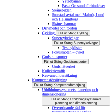
Ystadbanan
Fasta Öresundsförbindelser
Skånebilden
Storstadsavtal med Malmö, Lund
och Helsingborg
Skånes hamnar
Drivmedel och fordon
Cykling
Fäll ut
Stäng
Cykling
Supercykelvägar
Fäll ut
Stäng
Supercykelvägar
Testcyklister
Fokusmöten – cykel
Godstransporter
Fäll ut
Stäng
Godstransporter
Godsnätverket
Kollektivtrafik
Resvaneundersökning
Kompetensförsörjning
Fäll ut
Stäng
Kompetensförsörjning
Utbildningssystemets planering och
dimensionering
Fäll ut
Stäng
Utbildningssystemets
planering och dimensionering
Övergripande råd för