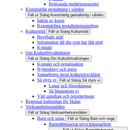
Regionala medietransporter
Konstnärlig gestaltning i vården
Fäll ut
Stäng
Konstnärlig gestaltning i vården
Inköp av konst
Konstnärliga gestaltningsuppdrag
Kulturstöd
Fäll ut
Stäng
Kulturstöd
Beviljade stöd
Information till dig som har fått stöd
Kontakt
Om Kulturförvaltningen
Fäll ut
Stäng
Om Kulturförvaltningen
Kontakt och organisation
Nyhetsbrev och press
Samarbeten inom kulturutveckling
Så styrs vi
Fäll ut
Stäng
Så styrs vi
Lagar och förordningar
Så finansieras vi
Vårt uppdrag och prioriteringar
Regional kulturplan för Skåne
Verksamhetsområden
Fäll ut
Stäng
Verksamhetsområden
Barn och unga
Fäll ut
Stäng
Barn och unga
Barnrättsbaserat utvecklingsarbete
Fäll ut
Stäng
Barnrättsbaserat