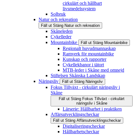
cirkulärt och hållbart
livsmedelssystem
Solbruk
Natur och rekreation
Fäll ut
Stäng
Natur och rekreation
Skåneleden
Cykelleder
Mountainbike
Fäll ut
Stäng
Mountainbike
Regionalt huvudmannaskap
Ramverk för mountainbike
Kunskap och rapporter
Cykellekbanor i tätort
MTB-leder i Skåne med omnejd
Stiftelsen Skånska Landskap
Näringsliv
Fäll ut
Stäng
Näringsliv
Fokus Tillväxt - cirkulärt näringsliv i
Skåne
Fäll ut
Stäng
Fokus Tillväxt - cirkulärt
näringsliv i Skåne
Lärserie: Hållbarhet i praktiken
Affärsutvecklingscheckar
Fäll ut
Stäng
Affärsutvecklingscheckar
Digitaliseringscheckar
Hållbarhetscheckar