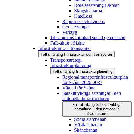
Rörelsesatsning i skolan
Skogshjältarna
HateLess
Rapporter och evidens
Goda exempel
Verktyg
Tillsammans för ökad social gemenskap
FaR-aktör i Skåne
Infrastruktur och transporter
Fäll ut
Stäng
Infrastruktur och transporter
Transportstrategi
Infrastrukturplanering
Fäll ut
Stäng
Infrastrukturplanering
Regional transportinfrastrukturplan
för Skåne 2026-2037
Vägval för Skåne
Särskilt viktiga satsningar i den
nationella infrastrukturen
Fäll ut
Stäng
Särskilt viktiga
satsningar i den nationella
infrastrukturen
Södra stambanan
Västkustbanan
Skånebanan