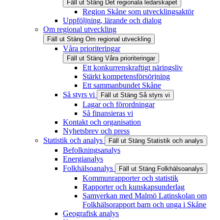
Fäll ut
Stäng
Det regionala ledarskapet
Region Skåne som utvecklingsaktör
Uppföljning, lärande och dialog
Om regional utveckling
Fäll ut
Stäng
Om regional utveckling
Våra prioriteringar
Fäll ut
Stäng
Våra prioriteringar
Ett konkurrenskraftigt näringsliv
Stärkt kompetensförsörjning
Ett sammanbundet Skåne
Så styrs vi
Fäll ut
Stäng
Så styrs vi
Lagar och förordningar
Så finansieras vi
Kontakt och organisation
Nyhetsbrev och press
Statistik och analys
Fäll ut
Stäng
Statistik och analys
Befolkningsanalys
Energianalys
Folkhälsoanalys
Fäll ut
Stäng
Folkhälsoanalys
Kommunrapporter och statistik
Rapporter och kunskapsunderlag
Samverkan med Malmö Latinskolan om
Folkhälsorapport barn och unga i Skåne
Geografisk analys