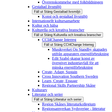
Överenskommelse med folkbildningen
Gestaltad livsmiljö
Fäll ut
Stäng
Gestaltad livsmiljö
Konst och gestaltad livsmiljö
Internationellt kultursamarbete
Kultur och hälsa
Kulturella och kreativa branscher
Fäll ut
Stäng
Kulturella och kreativa branscher
CCI4Change Interreg
Fäll ut
Stäng
CCI4Change Interreg
Musikverket On Standby skapades
utifrån apparaters energiförbrukning
Edit Szabó skapar konst av
övergivet industriavfall för att
minska energiförbrukning
Create, Adapt, Sustain
Cross Innovation Southern Sweden
Learn, Create, Engage
Regional Skills Partnership Skåne
Kulturarv
Litteratur och serier
Fäll ut
Stäng
Litteratur och serier
Region Skånes litteraturkollegium
Regionsamverkan Sydsverige - litteratur