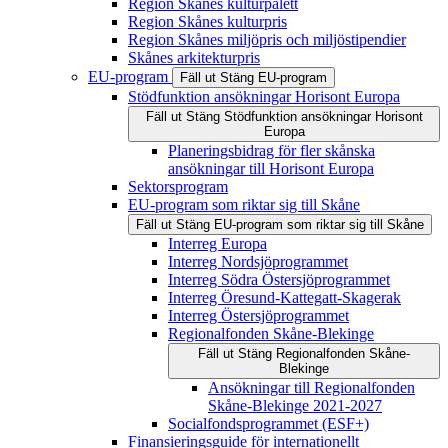
Region Skånes kulturpalett
Region Skånes kulturpris
Region Skånes miljöpris och miljöstipendier
Skånes arkitekturpris
EU-program
Fäll ut
Stäng
EU-program
Stödfunktion ansökningar Horisont Europa
Fäll ut
Stäng
Stödfunktion ansökningar Horisont
Europa
Planeringsbidrag för fler skånska
ansökningar till Horisont Europa
Sektorsprogram
EU-program som riktar sig till Skåne
Fäll ut
Stäng
EU-program som riktar sig till Skåne
Interreg Europa
Interreg Nordsjöprogrammet
Interreg Södra Östersjöprogrammet
Interreg Öresund-Kattegatt-Skagerak
Interreg Östersjöprogrammet
Regionalfonden Skåne-Blekinge
Fäll ut
Stäng
Regionalfonden Skåne-
Blekinge
Ansökningar till Regionalfonden
Skåne-Blekinge 2021-2027
Socialfondsprogrammet (ESF+)
Finansieringsguide för internationellt