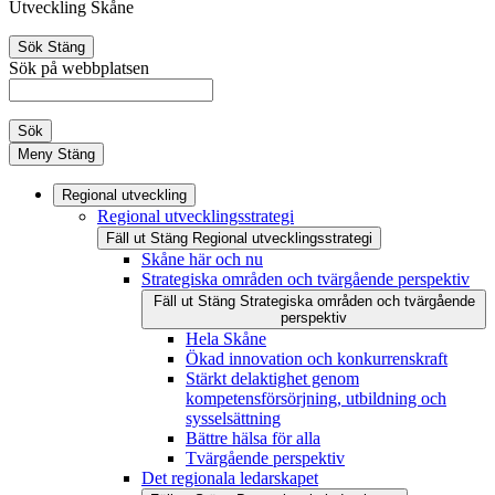
Utveckling Skåne
Sök
Stäng
Sök på webbplatsen
Sök
Meny
Stäng
Regional utveckling
Regional utvecklingsstrategi
Fäll ut
Stäng
Regional utvecklingsstrategi
Skåne här och nu
Strategiska områden och tvärgående perspektiv
Fäll ut
Stäng
Strategiska områden och tvärgående
perspektiv
Hela Skåne
Ökad innovation och konkurrenskraft
Stärkt delaktighet genom
kompetensförsörjning, utbildning och
sysselsättning
Bättre hälsa för alla
Tvärgående perspektiv
Det regionala ledarskapet