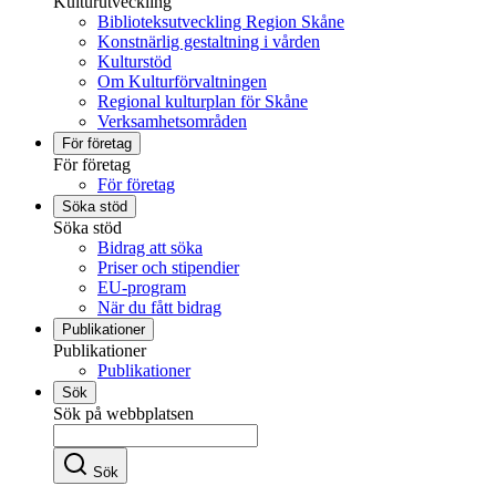
Kulturutveckling
Biblioteksutveckling Region Skåne
Konstnärlig gestaltning i vården
Kulturstöd
Om Kulturförvaltningen
Regional kulturplan för Skåne
Verksamhetsområden
För företag
För företag
För företag
Söka stöd
Söka stöd
Bidrag att söka
Priser och stipendier
EU-program
När du fått bidrag
Publikationer
Publikationer
Publikationer
Sök
Sök på webbplatsen
Sök