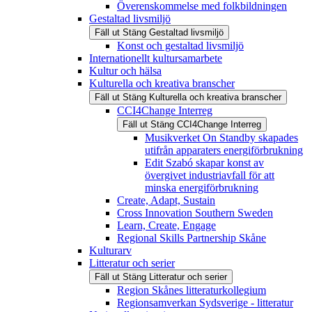
Överenskommelse med folkbildningen
Gestaltad livsmiljö
Fäll ut
Stäng
Gestaltad livsmiljö
Konst och gestaltad livsmiljö
Internationellt kultursamarbete
Kultur och hälsa
Kulturella och kreativa branscher
Fäll ut
Stäng
Kulturella och kreativa branscher
CCI4Change Interreg
Fäll ut
Stäng
CCI4Change Interreg
Musikverket On Standby skapades
utifrån apparaters energiförbrukning
Edit Szabó skapar konst av
övergivet industriavfall för att
minska energiförbrukning
Create, Adapt, Sustain
Cross Innovation Southern Sweden
Learn, Create, Engage
Regional Skills Partnership Skåne
Kulturarv
Litteratur och serier
Fäll ut
Stäng
Litteratur och serier
Region Skånes litteraturkollegium
Regionsamverkan Sydsverige - litteratur