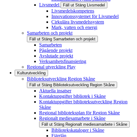
Livsmedel
Fäll ut
Stäng
Livsmedel
Livsmedelskompetens
Innovationssystemet för Livsmedel
Cirkulära livsmedelssystem
Mark, vatten och energi
Samarbeten och projekt
Fäll ut
Stäng
Samarbeten och projekt
Samarbeten
Pågående projekt
Avslutade projekt
Verksamhetsfinansiering
Regional utveckling Play
Kulturutveckling
Biblioteksutveckling Region Skåne
Fäll ut
Stäng
Biblioteksutveckling Region Skåne
Aktuella insatser
Kontaktuppgifter bibliotek i Skåne
Kontaktuppgifter biblioteksutveckling Region
Skåne
Regional biblioteksplan för Region Skåne
Regionalt mediesamarbete i Skåne
Fäll ut
Stäng
Regionalt mediesamarbete i Skåne
Bibliotekskataloger i Skåne
Fjärrlån