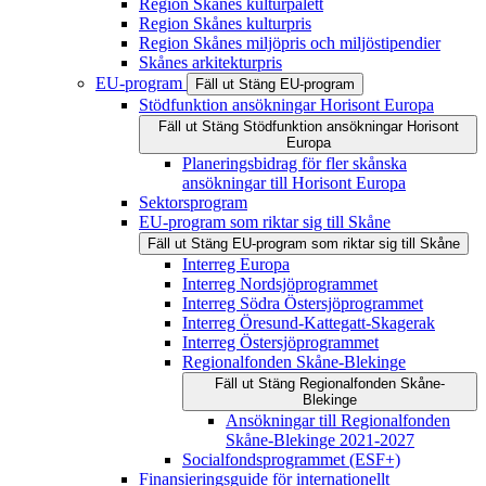
Region Skånes kulturpalett
Region Skånes kulturpris
Region Skånes miljöpris och miljöstipendier
Skånes arkitekturpris
EU-program
Fäll ut
Stäng
EU-program
Stödfunktion ansökningar Horisont Europa
Fäll ut
Stäng
Stödfunktion ansökningar Horisont
Europa
Planeringsbidrag för fler skånska
ansökningar till Horisont Europa
Sektorsprogram
EU-program som riktar sig till Skåne
Fäll ut
Stäng
EU-program som riktar sig till Skåne
Interreg Europa
Interreg Nordsjöprogrammet
Interreg Södra Östersjöprogrammet
Interreg Öresund-Kattegatt-Skagerak
Interreg Östersjöprogrammet
Regionalfonden Skåne-Blekinge
Fäll ut
Stäng
Regionalfonden Skåne-
Blekinge
Ansökningar till Regionalfonden
Skåne-Blekinge 2021-2027
Socialfondsprogrammet (ESF+)
Finansieringsguide för internationellt