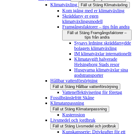
Klimatväxling
Fäll ut
Stäng
Klimatväxling
Kom igång med er klimatväxling
Skräddarsy er egen
klimatväxlingsmodell
Framgångsfaktorer – tips från andra
Fäll ut
Stäng
Framgångsfaktorer –
tips från andra
Sysavs ledning skräddarsydde
bolagets klimatväxling
IM klimatväxlar internationellt
Klimatavgift halverade
Helsingborg Stads resor
Husqvarna klimatväxlar sina
godstransporter
Hållbar vattenförsörjning
Fäll ut
Stäng
Hållbar vattenförsörjning
Vatteneffektivisering för företag
Fossilbränslefritt Skåne
Klimatanpassning
Fäll ut
Stäng
Klimatanpassning
Kusterosion
Livsmedel och jordbruk
Fäll ut
Stäng
Livsmedel och jordbruk
Kunskapsserie: Drivkrafter för ett