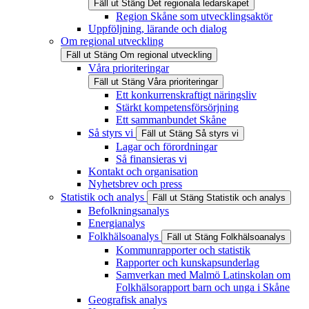
Fäll ut
Stäng
Det regionala ledarskapet
Region Skåne som utvecklingsaktör
Uppföljning, lärande och dialog
Om regional utveckling
Fäll ut
Stäng
Om regional utveckling
Våra prioriteringar
Fäll ut
Stäng
Våra prioriteringar
Ett konkurrenskraftigt näringsliv
Stärkt kompetensförsörjning
Ett sammanbundet Skåne
Så styrs vi
Fäll ut
Stäng
Så styrs vi
Lagar och förordningar
Så finansieras vi
Kontakt och organisation
Nyhetsbrev och press
Statistik och analys
Fäll ut
Stäng
Statistik och analys
Befolkningsanalys
Energianalys
Folkhälsoanalys
Fäll ut
Stäng
Folkhälsoanalys
Kommunrapporter och statistik
Rapporter och kunskapsunderlag
Samverkan med Malmö Latinskolan om
Folkhälsorapport barn och unga i Skåne
Geografisk analys