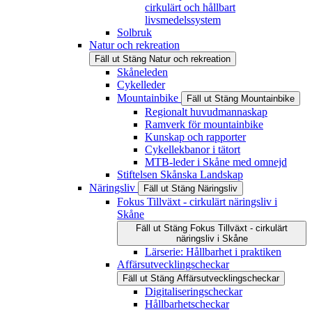
cirkulärt och hållbart
livsmedelssystem
Solbruk
Natur och rekreation
Fäll ut
Stäng
Natur och rekreation
Skåneleden
Cykelleder
Mountainbike
Fäll ut
Stäng
Mountainbike
Regionalt huvudmannaskap
Ramverk för mountainbike
Kunskap och rapporter
Cykellekbanor i tätort
MTB-leder i Skåne med omnejd
Stiftelsen Skånska Landskap
Näringsliv
Fäll ut
Stäng
Näringsliv
Fokus Tillväxt - cirkulärt näringsliv i
Skåne
Fäll ut
Stäng
Fokus Tillväxt - cirkulärt
näringsliv i Skåne
Lärserie: Hållbarhet i praktiken
Affärsutvecklingscheckar
Fäll ut
Stäng
Affärsutvecklingscheckar
Digitaliseringscheckar
Hållbarhetscheckar