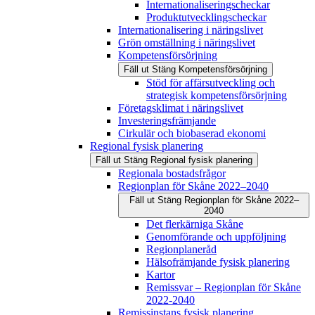
Internationaliseringscheckar
Produktutvecklingscheckar
Internationalisering i näringslivet
Grön omställning i näringslivet
Kompetensförsörjning
Fäll ut
Stäng
Kompetensförsörjning
Stöd för affärsutveckling och
strategisk kompetensförsörjning
Företagsklimat i näringslivet
Investeringsfrämjande
Cirkulär och biobaserad ekonomi
Regional fysisk planering
Fäll ut
Stäng
Regional fysisk planering
Regionala bostadsfrågor
Regionplan för Skåne 2022–2040
Fäll ut
Stäng
Regionplan för Skåne 2022–
2040
Det flerkärniga Skåne
Genomförande och uppföljning
Regionplaneråd
Hälsofrämjande fysisk planering
Kartor
Remissvar – Regionplan för Skåne
2022-2040
Remissinstans fysisk planering