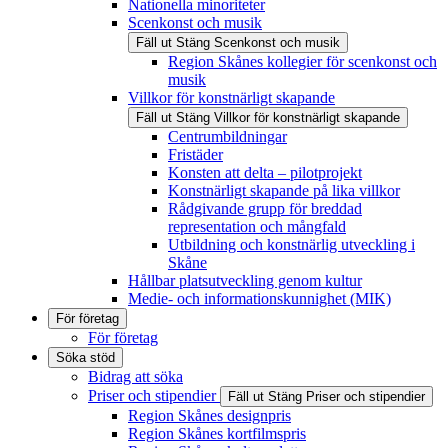
Nationella minoriteter
Scenkonst och musik
Fäll ut
Stäng
Scenkonst och musik
Region Skånes kollegier för scenkonst och
musik
Villkor för konstnärligt skapande
Fäll ut
Stäng
Villkor för konstnärligt skapande
Centrumbildningar
Fristäder
Konsten att delta – pilotprojekt
Konstnärligt skapande på lika villkor
Rådgivande grupp för breddad
representation och mångfald
Utbildning och konstnärlig utveckling i
Skåne
Hållbar platsutveckling genom kultur
Medie- och informationskunnighet (MIK)
För företag
För företag
Söka stöd
Bidrag att söka
Priser och stipendier
Fäll ut
Stäng
Priser och stipendier
Region Skånes designpris
Region Skånes kortfilmspris