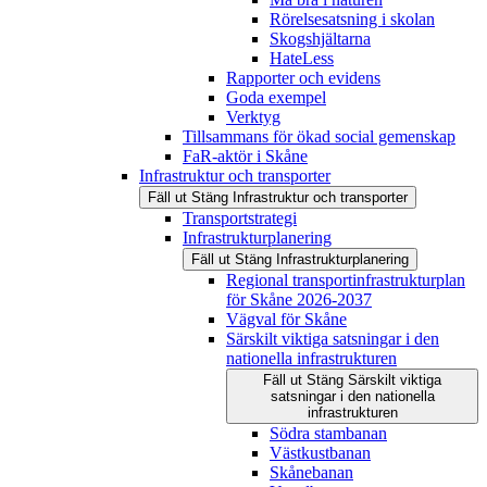
Rörelsesatsning i skolan
Skogshjältarna
HateLess
Rapporter och evidens
Goda exempel
Verktyg
Tillsammans för ökad social gemenskap
FaR-aktör i Skåne
Infrastruktur och transporter
Fäll ut
Stäng
Infrastruktur och transporter
Transportstrategi
Infrastrukturplanering
Fäll ut
Stäng
Infrastrukturplanering
Regional transportinfrastrukturplan
för Skåne 2026-2037
Vägval för Skåne
Särskilt viktiga satsningar i den
nationella infrastrukturen
Fäll ut
Stäng
Särskilt viktiga
satsningar i den nationella
infrastrukturen
Södra stambanan
Västkustbanan
Skånebanan