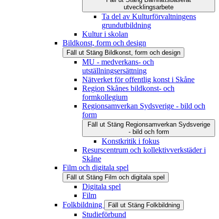
utvecklingsarbete
Ta del av Kulturförvaltningens
grundutbildning
Kultur i skolan
Bildkonst, form och design
Fäll ut
Stäng
Bildkonst, form och design
MU - medverkans- och
utställningsersättning
Nätverket för offentlig konst i Skåne
Region Skånes bildkonst- och
formkollegium
Regionsamverkan Sydsverige - bild och
form
Fäll ut
Stäng
Regionsamverkan Sydsverige
- bild och form
Konstkritik i fokus
Resurscentrum och kollektivverkstäder i
Skåne
Film och digitala spel
Fäll ut
Stäng
Film och digitala spel
Digitala spel
Film
Folkbildning
Fäll ut
Stäng
Folkbildning
Studieförbund