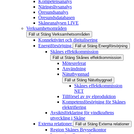
Kompetensanalys
Näringslivsanalys
Öresundsanalys
Öresundsdatabasen
Skåneanalysen LIVE
Verksamhetsområden
Fäll ut
Stäng
Verksamhetsområden
Konnektivitet och digitalisering
Energiförsörjning
Fäll ut
Stäng
Energiförsörjning
Skånes effektkommission
Fäll ut
Stäng
Skånes effektkommission
Mötesreferat
Användning
Nätutbyggnad
Fäll ut
Stäng
Nätutbyggnad
Skånes effektkommission
NET
Tillförsel av ny elproduktion
Kompetensförsörjning för Skånes
elektrifiering
Avsiktsförklaring för vindkraftens
utveckling i Skåne
Externa relationer
Fäll ut
Stäng
Externa relationer
Region Skånes Brysselkontor