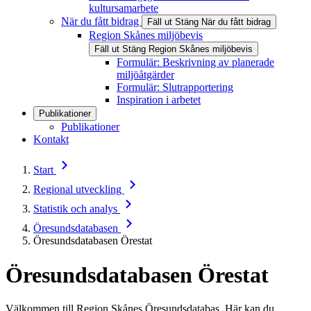
kultursamarbete
När du fått bidrag
Fäll ut
Stäng
När du fått bidrag
Region Skånes miljöbevis
Fäll ut
Stäng
Region Skånes miljöbevis
Formulär: Beskrivning av planerade
miljöåtgärder
Formulär: Slutrapportering
Inspiration i arbetet
Publikationer
Publikationer
Kontakt
Start
Regional utveckling
Statistik och analys
Öresundsdatabasen
Öresundsdatabasen Örestat
Öresundsdatabasen Örestat
Välkommen till Region Skånes Öresundsdatabas. Här kan du