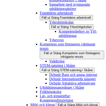
kompetensbehov i Skåne
Samarbete med gymnasiala
utbildningsaktörer
Framtidens arbetskraft
Fäll ut
Stäng
Framtidens arbetskraft
Yrkeshögskolan
Fäll ut
Stäng
Yrkeshögskolan
Kompetensbehov av YH-
utbildningar
Yrkesvux
Kompetens som företagens viktigaste
resurs
Fäll ut
Stäng
Kompetens som företagens
viktigaste resurs
Validering
STEM-satsning i Skåne
Fäll ut
Stäng
STEM-satsning i Skåne
Delspår Barn och ungas intresse
Delspår Internationella talanger
Delspår Attraktiva arbetsgivare
Utbildningsanordnare i Skåne
Folkhögskolor
Lär- och tematräffar:
Kompetensförsörjning
Miljö och klimat
Fäll ut
Stäng
Miljö och klimat