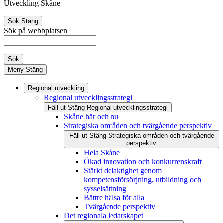
Utveckling Skåne
Sök
Stäng
Sök på webbplatsen
Sök
Meny
Stäng
Regional utveckling
Regional utvecklingsstrategi
Fäll ut
Stäng
Regional utvecklingsstrategi
Skåne här och nu
Strategiska områden och tvärgående perspektiv
Fäll ut
Stäng
Strategiska områden och tvärgående
perspektiv
Hela Skåne
Ökad innovation och konkurrenskraft
Stärkt delaktighet genom
kompetensförsörjning, utbildning och
sysselsättning
Bättre hälsa för alla
Tvärgående perspektiv
Det regionala ledarskapet