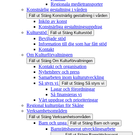
Regionala medietransporter
Konstnärlig gestaltning i vården
Fäll ut
Stäng
Konstnärlig gestaltning i vården
Inköp av konst
Konstnärliga gestaltningsuppdrag
Kulturstöd
Fäll ut
Stäng
Kulturstöd
Beviljade stöd
Information till dig som har fått stöd
Kontakt
Om Kulturförvaltningen
Fäll ut
Stäng
Om Kulturförvaltningen
Kontakt och organisation
Nyhetsbrev och press
Samarbeten inom kulturutveckling
Så styrs vi
Fäll ut
Stäng
Så styrs vi
Lagar och förordningar
Så finansieras vi
Vårt uppdrag och prioriteringar
Regional kulturplan för Skåne
Verksamhetsområden
Fäll ut
Stäng
Verksamhetsområden
Barn och unga
Fäll ut
Stäng
Barn och unga
Barnrättsbaserat utvecklingsarbete
Fäll ut
Stäng
Barnrättsbaserat