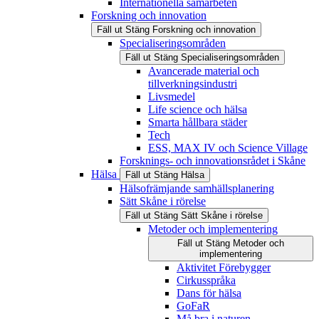
Internationella samarbeten
Forskning och innovation
Fäll ut
Stäng
Forskning och innovation
Specialiseringsområden
Fäll ut
Stäng
Specialiseringsområden
Avancerade material och
tillverkningsindustri
Livsmedel
Life science och hälsa
Smarta hållbara städer
Tech
ESS, MAX IV och Science Village
Forsknings- och innovationsrådet i Skåne
Hälsa
Fäll ut
Stäng
Hälsa
Hälsofrämjande samhällsplanering
Sätt Skåne i rörelse
Fäll ut
Stäng
Sätt Skåne i rörelse
Metoder och implementering
Fäll ut
Stäng
Metoder och
implementering
Aktivitet Förebygger
Cirkusspråka
Dans för hälsa
GoFaR
Må bra i naturen