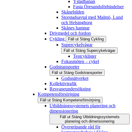
Ystadbanan
Fasta Öresundsförbindelser
Skånebilden
Storstadsavtal med Malmö, Lund
och Helsingborg
Skånes hamnar
Drivmedel och fordon
Cykling
Fäll ut
Stäng
Cykling
Supercykelvägar
Fäll ut
Stäng
Supercykelvägar
Testcyklister
Fokusmöten – cykel
Godstransporter
Fäll ut
Stäng
Godstransporter
Godsnätverket
Kollektivtrafik
Resvaneundersökning
Kompetensförsörjning
Fäll ut
Stäng
Kompetensförsörjning
Utbildningssystemets planering och
dimensionering
Fäll ut
Stäng
Utbildningssystemets
planering och dimensionering
Övergripande råd för