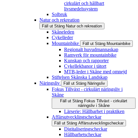
cirkulärt och hållbart
livsmedelssystem
Solbruk
Natur och rekreation
Fäll ut
Stäng
Natur och rekreation
Skåneleden
Cykelleder
Mountainbike
Fäll ut
Stäng
Mountainbike
Regionalt huvudmannaskap
Ramverk för mountainbike
Kunskap och rapporter
Cykellekbanor i tätort
MTB-leder i Skåne med omnejd
Stiftelsen Skånska Landskap
Näringsliv
Fäll ut
Stäng
Näringsliv
Fokus Tillväxt - cirkulärt näringsliv i
Skåne
Fäll ut
Stäng
Fokus Tillväxt - cirkulärt
näringsliv i Skåne
Lärserie: Hållbarhet i praktiken
Affärsutvecklingscheckar
Fäll ut
Stäng
Affärsutvecklingscheckar
Digitaliseringscheckar
Hållbarhetscheckar