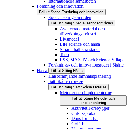
Internationella samarbeten
Forskning och innovation
Fäll ut
Stäng
Forskning och innovation
Specialiseringsområden
Fäll ut
Stäng
Specialiseringsområden
Avancerade material och
tillverkningsindustri
Livsmedel
Life science och hälsa
Smarta hållbara städer
Tech
ESS, MAX IV och Science Village
Forsknings- och innovationsrådet i Skåne
Hälsa
Fäll ut
Stäng
Hälsa
Hälsofrämjande samhällsplanering
Sätt Skåne i rörelse
Fäll ut
Stäng
Sätt Skåne i rörelse
Metoder och implementering
Fäll ut
Stäng
Metoder och
implementering
Aktivitet Förebygger
Cirkusspråka
Dans för hälsa
GoFaR
Må bra i naturen