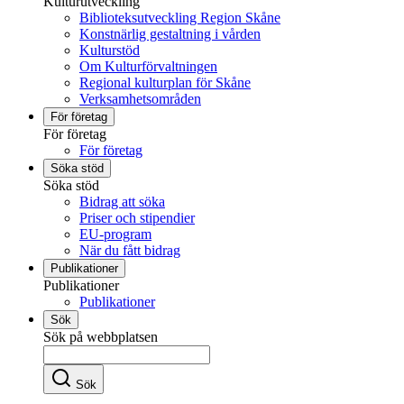
Kulturutveckling
Biblioteksutveckling Region Skåne
Konstnärlig gestaltning i vården
Kulturstöd
Om Kulturförvaltningen
Regional kulturplan för Skåne
Verksamhetsområden
För företag
För företag
För företag
Söka stöd
Söka stöd
Bidrag att söka
Priser och stipendier
EU-program
När du fått bidrag
Publikationer
Publikationer
Publikationer
Sök
Sök på webbplatsen
Sök