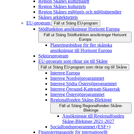
Region Skånes kulturpalett
Region Skånes kulturpris
Region Skånes miljöpris och miljöstipendier
Skånes arkitekturpris
EU-program
Fäll ut
Stäng
EU-program
Stödfunktion ansökningar Horisont Europa
Fäll ut
Stäng
Stödfunktion ansökningar Horisont
Europa
Planeringsbidrag för fler skånska
ansökningar till Horisont Europa
Sektorsprogram
EU-program som riktar sig till Skåne
Fäll ut
Stäng
EU-program som riktar sig till Skåne
Interreg Europa
Interreg Nordsjöprogrammet
Interreg Södra Östersjöprogrammet
Interreg Öresund-Kattegatt-Skagerak
Interreg Östersjöprogrammet
Regionalfonden Skåne-Blekinge
Fäll ut
Stäng
Regionalfonden Skåne-
Blekinge
Ansökningar till Regionalfonden
Skåne-Blekinge 2021-2027
Socialfondsprogrammet (ESF+)
Finansieringsguide för internationellt