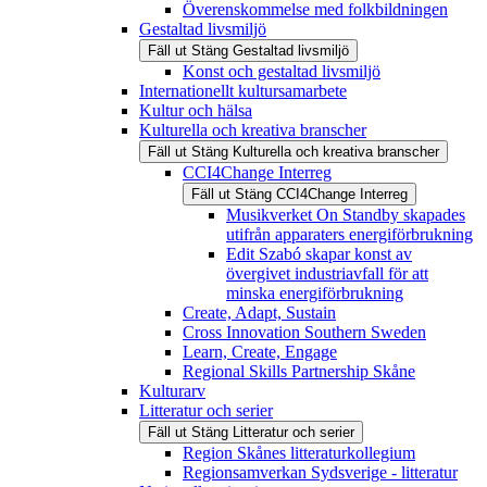
Överenskommelse med folkbildningen
Gestaltad livsmiljö
Fäll ut
Stäng
Gestaltad livsmiljö
Konst och gestaltad livsmiljö
Internationellt kultursamarbete
Kultur och hälsa
Kulturella och kreativa branscher
Fäll ut
Stäng
Kulturella och kreativa branscher
CCI4Change Interreg
Fäll ut
Stäng
CCI4Change Interreg
Musikverket On Standby skapades
utifrån apparaters energiförbrukning
Edit Szabó skapar konst av
övergivet industriavfall för att
minska energiförbrukning
Create, Adapt, Sustain
Cross Innovation Southern Sweden
Learn, Create, Engage
Regional Skills Partnership Skåne
Kulturarv
Litteratur och serier
Fäll ut
Stäng
Litteratur och serier
Region Skånes litteraturkollegium
Regionsamverkan Sydsverige - litteratur