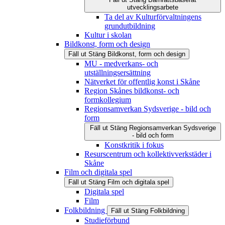
utvecklingsarbete
Ta del av Kulturförvaltningens
grundutbildning
Kultur i skolan
Bildkonst, form och design
Fäll ut
Stäng
Bildkonst, form och design
MU - medverkans- och
utställningsersättning
Nätverket för offentlig konst i Skåne
Region Skånes bildkonst- och
formkollegium
Regionsamverkan Sydsverige - bild och
form
Fäll ut
Stäng
Regionsamverkan Sydsverige
- bild och form
Konstkritik i fokus
Resurscentrum och kollektivverkstäder i
Skåne
Film och digitala spel
Fäll ut
Stäng
Film och digitala spel
Digitala spel
Film
Folkbildning
Fäll ut
Stäng
Folkbildning
Studieförbund