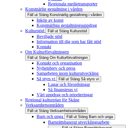
Regionala medietransporter
Konstnärlig gestaltning i vården
Fäll ut
Stäng
Konstnärlig gestaltning i vården
Inköp av konst
Konstnärliga gestaltningsuppdrag
Kulturstöd
Fäll ut
Stäng
Kulturstöd
Beviljade stöd
Information till dig som har fått stöd
Kontakt
Om Kulturförvaltningen
Fäll ut
Stäng
Om Kulturförvaltningen
Kontakt och organisation
Nyhetsbrev och press
Samarbeten inom kulturutveckling
Så styrs vi
Fäll ut
Stäng
Så styrs vi
Lagar och förordningar
Så finansieras vi
Vårt uppdrag och prioriteringar
Regional kulturplan för Skåne
Verksamhetsområden
Fäll ut
Stäng
Verksamhetsområden
Barn och unga
Fäll ut
Stäng
Barn och unga
Barnrättsbaserat utvecklingsarbete
Fäll ut
Stäng
Barnrättsbaserat