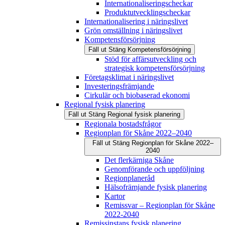
Internationaliseringscheckar
Produktutvecklingscheckar
Internationalisering i näringslivet
Grön omställning i näringslivet
Kompetensförsörjning
Fäll ut
Stäng
Kompetensförsörjning
Stöd för affärsutveckling och
strategisk kompetensförsörjning
Företagsklimat i näringslivet
Investeringsfrämjande
Cirkulär och biobaserad ekonomi
Regional fysisk planering
Fäll ut
Stäng
Regional fysisk planering
Regionala bostadsfrågor
Regionplan för Skåne 2022–2040
Fäll ut
Stäng
Regionplan för Skåne 2022–
2040
Det flerkärniga Skåne
Genomförande och uppföljning
Regionplaneråd
Hälsofrämjande fysisk planering
Kartor
Remissvar – Regionplan för Skåne
2022-2040
Remissinstans fysisk planering