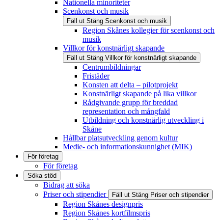
Nationella minoriteter
Scenkonst och musik
Fäll ut
Stäng
Scenkonst och musik
Region Skånes kollegier för scenkonst och
musik
Villkor för konstnärligt skapande
Fäll ut
Stäng
Villkor för konstnärligt skapande
Centrumbildningar
Fristäder
Konsten att delta – pilotprojekt
Konstnärligt skapande på lika villkor
Rådgivande grupp för breddad
representation och mångfald
Utbildning och konstnärlig utveckling i
Skåne
Hållbar platsutveckling genom kultur
Medie- och informationskunnighet (MIK)
För företag
För företag
Söka stöd
Bidrag att söka
Priser och stipendier
Fäll ut
Stäng
Priser och stipendier
Region Skånes designpris
Region Skånes kortfilmspris