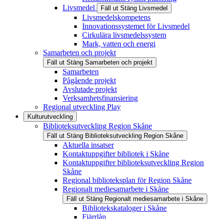
Livsmedel
Fäll ut
Stäng
Livsmedel
Livsmedelskompetens
Innovationssystemet för Livsmedel
Cirkulära livsmedelssystem
Mark, vatten och energi
Samarbeten och projekt
Fäll ut
Stäng
Samarbeten och projekt
Samarbeten
Pågående projekt
Avslutade projekt
Verksamhetsfinansiering
Regional utveckling Play
Kulturutveckling
Biblioteksutveckling Region Skåne
Fäll ut
Stäng
Biblioteksutveckling Region Skåne
Aktuella insatser
Kontaktuppgifter bibliotek i Skåne
Kontaktuppgifter biblioteksutveckling Region
Skåne
Regional biblioteksplan för Region Skåne
Regionalt mediesamarbete i Skåne
Fäll ut
Stäng
Regionalt mediesamarbete i Skåne
Bibliotekskataloger i Skåne
Fjärrlån