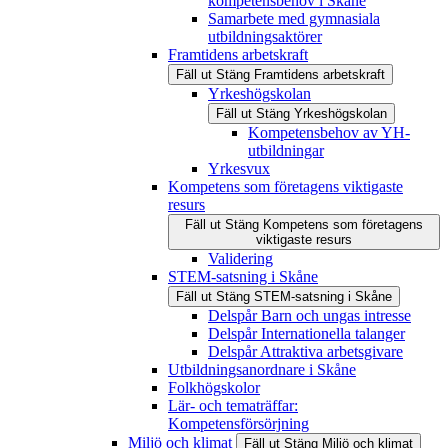
kompetensbehov i Skåne
Samarbete med gymnasiala
utbildningsaktörer
Framtidens arbetskraft
Fäll ut
Stäng
Framtidens arbetskraft
Yrkeshögskolan
Fäll ut
Stäng
Yrkeshögskolan
Kompetensbehov av YH-
utbildningar
Yrkesvux
Kompetens som företagens viktigaste
resurs
Fäll ut
Stäng
Kompetens som företagens
viktigaste resurs
Validering
STEM-satsning i Skåne
Fäll ut
Stäng
STEM-satsning i Skåne
Delspår Barn och ungas intresse
Delspår Internationella talanger
Delspår Attraktiva arbetsgivare
Utbildningsanordnare i Skåne
Folkhögskolor
Lär- och tematräffar:
Kompetensförsörjning
Miljö och klimat
Fäll ut
Stäng
Miljö och klimat