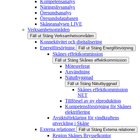
Kompetensanalys
Näringslivsanalys
Öresundsanalys
Öresundsdatabasen
Skåneanalysen LIVE
Verksamhetsområden
Fäll ut
Stäng
Verksamhetsområden
Konnektivitet och digitalisering
Energiförsörjning
Fäll ut
Stäng
Energiförsörjning
Skånes effektkommission
Fäll ut
Stäng
Skånes effektkommission
Mötesreferat
Användning
Nätutbyggnad
Fäll ut
Stäng
Nätutbyggnad
Skånes effektkommission
NET
Tillförsel av ny elproduktion
Kompetensförsörjning för Skånes
elektrifiering
Avsiktsförklaring för vindkraftens
utveckling i Skåne
Externa relationer
Fäll ut
Stäng
Externa relationer
Region Skånes Brysselkontor