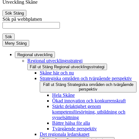
Utveckling Skåne
Sök
Stäng
Sök på webbplatsen
Sök
Meny
Stäng
Regional utveckling
Regional utvecklingsstrategi
Fäll ut
Stäng
Regional utvecklingsstrategi
Skåne här och nu
Strategiska områden och tvärgående perspektiv
Fäll ut
Stäng
Strategiska områden och tvärgående
perspektiv
Hela Skåne
Ökad innovation och konkurrenskraft
Stärkt delaktighet genom
kompetensförsörjning, utbildning och
sysselsättning
Bättre hälsa för alla
Tvärgående perspektiv
Det regionala ledarskapet