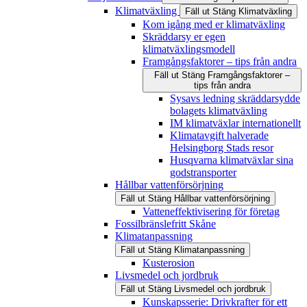
Klimatväxling
Fäll ut
Stäng
Klimatväxling
Kom igång med er klimatväxling
Skräddarsy er egen
klimatväxlingsmodell
Framgångsfaktorer – tips från andra
Fäll ut
Stäng
Framgångsfaktorer –
tips från andra
Sysavs ledning skräddarsydde
bolagets klimatväxling
IM klimatväxlar internationellt
Klimatavgift halverade
Helsingborg Stads resor
Husqvarna klimatväxlar sina
godstransporter
Hållbar vattenförsörjning
Fäll ut
Stäng
Hållbar vattenförsörjning
Vatteneffektivisering för företag
Fossilbränslefritt Skåne
Klimatanpassning
Fäll ut
Stäng
Klimatanpassning
Kusterosion
Livsmedel och jordbruk
Fäll ut
Stäng
Livsmedel och jordbruk
Kunskapsserie: Drivkrafter för ett