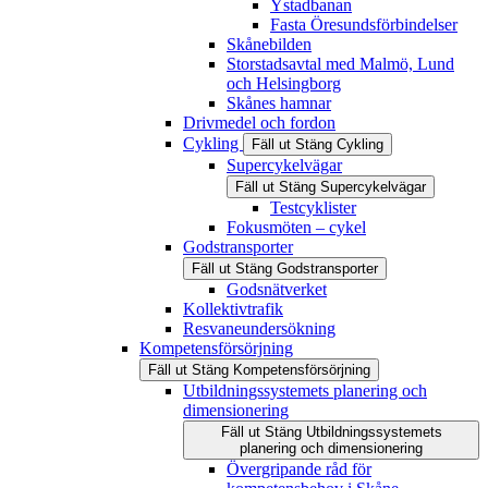
Ystadbanan
Fasta Öresundsförbindelser
Skånebilden
Storstadsavtal med Malmö, Lund
och Helsingborg
Skånes hamnar
Drivmedel och fordon
Cykling
Fäll ut
Stäng
Cykling
Supercykelvägar
Fäll ut
Stäng
Supercykelvägar
Testcyklister
Fokusmöten – cykel
Godstransporter
Fäll ut
Stäng
Godstransporter
Godsnätverket
Kollektivtrafik
Resvaneundersökning
Kompetensförsörjning
Fäll ut
Stäng
Kompetensförsörjning
Utbildningssystemets planering och
dimensionering
Fäll ut
Stäng
Utbildningssystemets
planering och dimensionering
Övergripande råd för