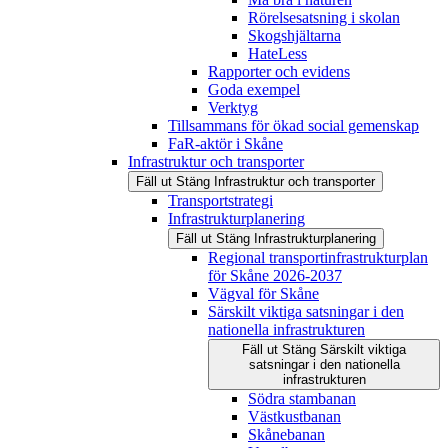
Rörelsesatsning i skolan
Skogshjältarna
HateLess
Rapporter och evidens
Goda exempel
Verktyg
Tillsammans för ökad social gemenskap
FaR-aktör i Skåne
Infrastruktur och transporter
Fäll ut
Stäng
Infrastruktur och transporter
Transportstrategi
Infrastrukturplanering
Fäll ut
Stäng
Infrastrukturplanering
Regional transportinfrastrukturplan
för Skåne 2026-2037
Vägval för Skåne
Särskilt viktiga satsningar i den
nationella infrastrukturen
Fäll ut
Stäng
Särskilt viktiga
satsningar i den nationella
infrastrukturen
Södra stambanan
Västkustbanan
Skånebanan