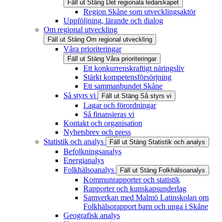
Fäll ut
Stäng
Det regionala ledarskapet
Region Skåne som utvecklingsaktör
Uppföljning, lärande och dialog
Om regional utveckling
Fäll ut
Stäng
Om regional utveckling
Våra prioriteringar
Fäll ut
Stäng
Våra prioriteringar
Ett konkurrenskraftigt näringsliv
Stärkt kompetensförsörjning
Ett sammanbundet Skåne
Så styrs vi
Fäll ut
Stäng
Så styrs vi
Lagar och förordningar
Så finansieras vi
Kontakt och organisation
Nyhetsbrev och press
Statistik och analys
Fäll ut
Stäng
Statistik och analys
Befolkningsanalys
Energianalys
Folkhälsoanalys
Fäll ut
Stäng
Folkhälsoanalys
Kommunrapporter och statistik
Rapporter och kunskapsunderlag
Samverkan med Malmö Latinskolan om
Folkhälsorapport barn och unga i Skåne
Geografisk analys