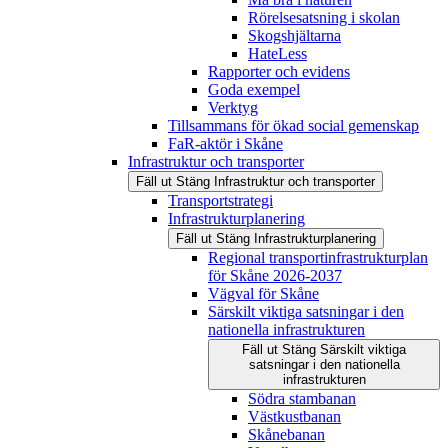
Rörelsesatsning i skolan
Skogshjältarna
HateLess
Rapporter och evidens
Goda exempel
Verktyg
Tillsammans för ökad social gemenskap
FaR-aktör i Skåne
Infrastruktur och transporter
Fäll ut
Stäng
Infrastruktur och transporter
Transportstrategi
Infrastrukturplanering
Fäll ut
Stäng
Infrastrukturplanering
Regional transportinfrastrukturplan
för Skåne 2026-2037
Vägval för Skåne
Särskilt viktiga satsningar i den
nationella infrastrukturen
Fäll ut
Stäng
Särskilt viktiga
satsningar i den nationella
infrastrukturen
Södra stambanan
Västkustbanan
Skånebanan