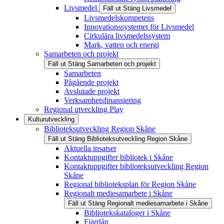
Livsmedel
Fäll ut
Stäng
Livsmedel
Livsmedelskompetens
Innovationssystemet för Livsmedel
Cirkulära livsmedelssystem
Mark, vatten och energi
Samarbeten och projekt
Fäll ut
Stäng
Samarbeten och projekt
Samarbeten
Pågående projekt
Avslutade projekt
Verksamhetsfinansiering
Regional utveckling Play
Kulturutveckling
Biblioteksutveckling Region Skåne
Fäll ut
Stäng
Biblioteksutveckling Region Skåne
Aktuella insatser
Kontaktuppgifter bibliotek i Skåne
Kontaktuppgifter biblioteksutveckling Region
Skåne
Regional biblioteksplan för Region Skåne
Regionalt mediesamarbete i Skåne
Fäll ut
Stäng
Regionalt mediesamarbete i Skåne
Bibliotekskataloger i Skåne
Fjärrlån