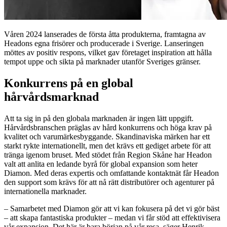
Våren 2024 lanserades de första åtta produkterna, framtagna av
Headons egna frisörer och producerade i Sverige. Lanseringen
möttes av positiv respons, vilket gav företaget inspiration att hålla
tempot uppe och sikta på marknader utanför Sveriges gränser.
Konkurrens på en global
hårvårdsmarknad
Att ta sig in på den globala marknaden är ingen lätt uppgift.
Hårvårdsbranschen präglas av hård konkurrens och höga krav på
kvalitet och varumärkesbyggande. Skandinaviska märken har ett
starkt rykte internationellt, men det krävs ett gediget arbete för att
tränga igenom bruset. Med stödet från Region Skåne har Headon
valt att anlita en ledande byrå för global expansion som heter
Diamon. Med deras expertis och omfattande kontaktnät får Headon
den support som krävs för att nå rätt distributörer och agenturer på
internationella marknader.
– Samarbetet med Diamon gör att vi kan fokusera på det vi gör bäst
– att skapa fantastiska produkter – medan vi får stöd att effektivisera
vår expansion. Det här är bara början på vår resa, säger Henrik