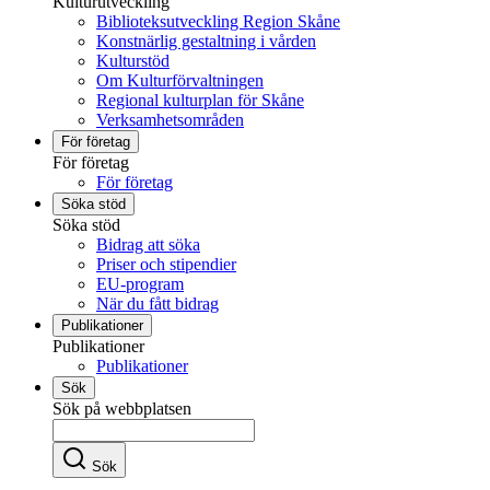
Kulturutveckling
Biblioteksutveckling Region Skåne
Konstnärlig gestaltning i vården
Kulturstöd
Om Kulturförvaltningen
Regional kulturplan för Skåne
Verksamhetsområden
För företag
För företag
För företag
Söka stöd
Söka stöd
Bidrag att söka
Priser och stipendier
EU-program
När du fått bidrag
Publikationer
Publikationer
Publikationer
Sök
Sök på webbplatsen
Sök