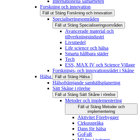
Internationella samarbeten
Forskning och innovation
Fäll ut
Stäng
Forskning och innovation
Specialiseringsområden
Fäll ut
Stäng
Specialiseringsområden
Avancerade material och
tillverkningsindustri
Livsmedel
Life science och hälsa
Smarta hållbara städer
Tech
ESS, MAX IV och Science Village
Forsknings- och innovationsrådet i Skåne
Hälsa
Fäll ut
Stäng
Hälsa
Hälsofrämjande samhällsplanering
Sätt Skåne i rörelse
Fäll ut
Stäng
Sätt Skåne i rörelse
Metoder och implementering
Fäll ut
Stäng
Metoder och
implementering
Aktivitet Förebygger
Cirkusspråka
Dans för hälsa
GoFaR
Må bra i naturen