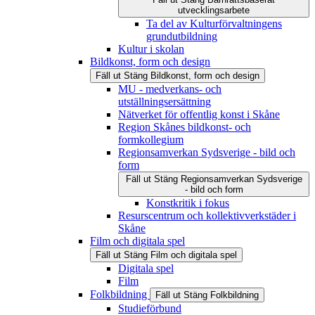
utvecklingsarbete
Ta del av Kulturförvaltningens
grundutbildning
Kultur i skolan
Bildkonst, form och design
Fäll ut
Stäng
Bildkonst, form och design
MU - medverkans- och
utställningsersättning
Nätverket för offentlig konst i Skåne
Region Skånes bildkonst- och
formkollegium
Regionsamverkan Sydsverige - bild och
form
Fäll ut
Stäng
Regionsamverkan Sydsverige
- bild och form
Konstkritik i fokus
Resurscentrum och kollektivverkstäder i
Skåne
Film och digitala spel
Fäll ut
Stäng
Film och digitala spel
Digitala spel
Film
Folkbildning
Fäll ut
Stäng
Folkbildning
Studieförbund