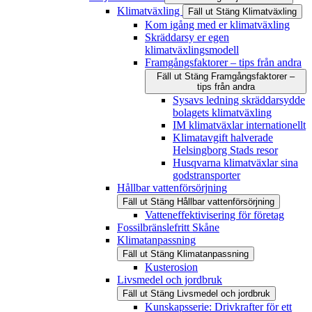
Klimatväxling
Fäll ut
Stäng
Klimatväxling
Kom igång med er klimatväxling
Skräddarsy er egen
klimatväxlingsmodell
Framgångsfaktorer – tips från andra
Fäll ut
Stäng
Framgångsfaktorer –
tips från andra
Sysavs ledning skräddarsydde
bolagets klimatväxling
IM klimatväxlar internationellt
Klimatavgift halverade
Helsingborg Stads resor
Husqvarna klimatväxlar sina
godstransporter
Hållbar vattenförsörjning
Fäll ut
Stäng
Hållbar vattenförsörjning
Vatteneffektivisering för företag
Fossilbränslefritt Skåne
Klimatanpassning
Fäll ut
Stäng
Klimatanpassning
Kusterosion
Livsmedel och jordbruk
Fäll ut
Stäng
Livsmedel och jordbruk
Kunskapsserie: Drivkrafter för ett