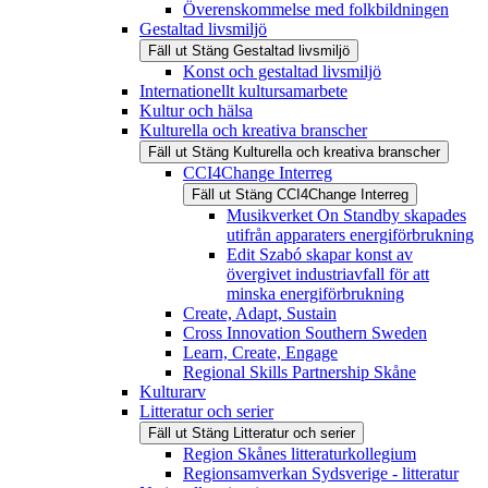
Överenskommelse med folkbildningen
Gestaltad livsmiljö
Fäll ut
Stäng
Gestaltad livsmiljö
Konst och gestaltad livsmiljö
Internationellt kultursamarbete
Kultur och hälsa
Kulturella och kreativa branscher
Fäll ut
Stäng
Kulturella och kreativa branscher
CCI4Change Interreg
Fäll ut
Stäng
CCI4Change Interreg
Musikverket On Standby skapades
utifrån apparaters energiförbrukning
Edit Szabó skapar konst av
övergivet industriavfall för att
minska energiförbrukning
Create, Adapt, Sustain
Cross Innovation Southern Sweden
Learn, Create, Engage
Regional Skills Partnership Skåne
Kulturarv
Litteratur och serier
Fäll ut
Stäng
Litteratur och serier
Region Skånes litteraturkollegium
Regionsamverkan Sydsverige - litteratur