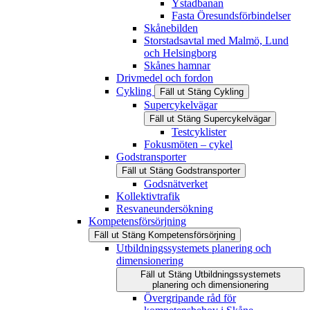
Ystadbanan
Fasta Öresundsförbindelser
Skånebilden
Storstadsavtal med Malmö, Lund
och Helsingborg
Skånes hamnar
Drivmedel och fordon
Cykling
Fäll ut
Stäng
Cykling
Supercykelvägar
Fäll ut
Stäng
Supercykelvägar
Testcyklister
Fokusmöten – cykel
Godstransporter
Fäll ut
Stäng
Godstransporter
Godsnätverket
Kollektivtrafik
Resvaneundersökning
Kompetensförsörjning
Fäll ut
Stäng
Kompetensförsörjning
Utbildningssystemets planering och
dimensionering
Fäll ut
Stäng
Utbildningssystemets
planering och dimensionering
Övergripande råd för