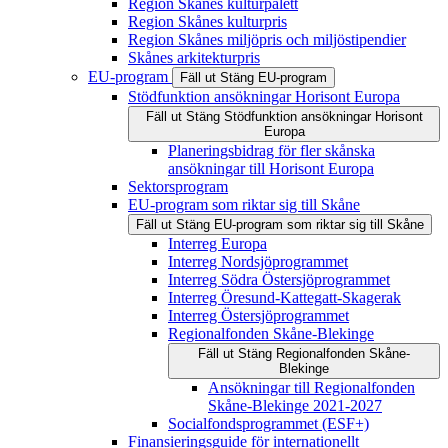
Region Skånes kulturpalett
Region Skånes kulturpris
Region Skånes miljöpris och miljöstipendier
Skånes arkitekturpris
EU-program
Fäll ut
Stäng
EU-program
Stödfunktion ansökningar Horisont Europa
Fäll ut
Stäng
Stödfunktion ansökningar Horisont
Europa
Planeringsbidrag för fler skånska
ansökningar till Horisont Europa
Sektorsprogram
EU-program som riktar sig till Skåne
Fäll ut
Stäng
EU-program som riktar sig till Skåne
Interreg Europa
Interreg Nordsjöprogrammet
Interreg Södra Östersjöprogrammet
Interreg Öresund-Kattegatt-Skagerak
Interreg Östersjöprogrammet
Regionalfonden Skåne-Blekinge
Fäll ut
Stäng
Regionalfonden Skåne-
Blekinge
Ansökningar till Regionalfonden
Skåne-Blekinge 2021-2027
Socialfondsprogrammet (ESF+)
Finansieringsguide för internationellt