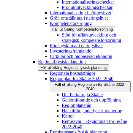
Internationaliseringscheckar
Produktutvecklingscheckar
Internationalisering i näringslivet
Grön omställning i näringslivet
Kompetensförsörjning
Fäll ut
Stäng
Kompetensförsörjning
Stöd för affärsutveckling och
strategisk kompetensförsörjning
Företagsklimat i näringslivet
Investeringsfrämjande
Cirkulär och biobaserad ekonomi
Regional fysisk planering
Fäll ut
Stäng
Regional fysisk planering
Regionala bostadsfrågor
Regionplan för Skåne 2022–2040
Fäll ut
Stäng
Regionplan för Skåne 2022–
2040
Det flerkärniga Skåne
Genomförande och uppföljning
Regionplaneråd
Hälsofrämjande fysisk planering
Kartor
Remissvar – Regionplan för Skåne
2022-2040
Remissinstans fysisk planering