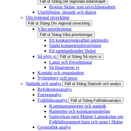
Fäll ut
Stäng
Det regionala ledarskapet
Region Skåne som utvecklingsaktör
Uppföljning, lärande och dialog
Om regional utveckling
Fäll ut
Stäng
Om regional utveckling
Våra prioriteringar
Fäll ut
Stäng
Våra prioriteringar
Ett konkurrenskraftigt näringsliv
Stärkt kompetensförsörjning
Ett sammanbundet Skåne
Så styrs vi
Fäll ut
Stäng
Så styrs vi
Lagar och förordningar
Så finansieras vi
Kontakt och organisation
Nyhetsbrev och press
Statistik och analys
Fäll ut
Stäng
Statistik och analys
Befolkningsanalys
Energianalys
Folkhälsoanalys
Fäll ut
Stäng
Folkhälsoanalys
Kommunrapporter och statistik
Rapporter och kunskapsunderlag
Samverkan med Malmö Latinskolan om
Folkhälsorapport barn och unga i Skåne
Geografisk analys