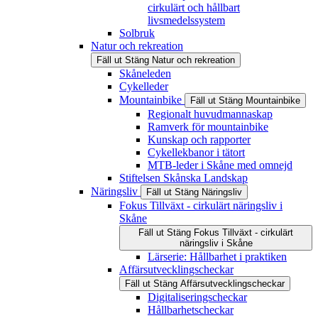
cirkulärt och hållbart
livsmedelssystem
Solbruk
Natur och rekreation
Fäll ut
Stäng
Natur och rekreation
Skåneleden
Cykelleder
Mountainbike
Fäll ut
Stäng
Mountainbike
Regionalt huvudmannaskap
Ramverk för mountainbike
Kunskap och rapporter
Cykellekbanor i tätort
MTB-leder i Skåne med omnejd
Stiftelsen Skånska Landskap
Näringsliv
Fäll ut
Stäng
Näringsliv
Fokus Tillväxt - cirkulärt näringsliv i
Skåne
Fäll ut
Stäng
Fokus Tillväxt - cirkulärt
näringsliv i Skåne
Lärserie: Hållbarhet i praktiken
Affärsutvecklingscheckar
Fäll ut
Stäng
Affärsutvecklingscheckar
Digitaliseringscheckar
Hållbarhetscheckar