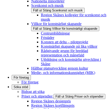
Nationella minoriteter
Scenkonst och musik
Fäll ut
Stäng
Scenkonst och musik
Region Skånes kollegier för scenkonst och
musik
Villkor för konstnärligt skapande
Fäll ut
Stäng
Villkor för konstnärligt skapande
Centrumbildningar
Fristäder
Konsten att delta – pilotprojekt
Konstnärligt skapande på lika villkor
Rådgivande grupp för breddad
representation och mångfald
Utbildning och konstnärlig utveckling i
Skåne
Hållbar platsutveckling genom kultur
Medie- och informationskunnighet (MIK)
För företag
För företag
Söka stöd
Bidrag att söka
Priser och stipendier
Fäll ut
Stäng
Priser och stipendier
Region Skånes designpris
Region Skånes kortfilmspris