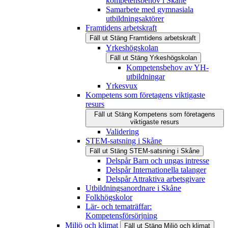
kompetensbehov i Skåne
Samarbete med gymnasiala
utbildningsaktörer
Framtidens arbetskraft
Fäll ut
Stäng
Framtidens arbetskraft
Yrkeshögskolan
Fäll ut
Stäng
Yrkeshögskolan
Kompetensbehov av YH-
utbildningar
Yrkesvux
Kompetens som företagens viktigaste
resurs
Fäll ut
Stäng
Kompetens som företagens
viktigaste resurs
Validering
STEM-satsning i Skåne
Fäll ut
Stäng
STEM-satsning i Skåne
Delspår Barn och ungas intresse
Delspår Internationella talanger
Delspår Attraktiva arbetsgivare
Utbildningsanordnare i Skåne
Folkhögskolor
Lär- och tematräffar:
Kompetensförsörjning
Miljö och klimat
Fäll ut
Stäng
Miljö och klimat