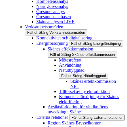
Kompetensanalys
Näringslivsanalys
Öresundsanalys
Öresundsdatabasen
Skåneanalysen LIVE
Verksamhetsområden
Fäll ut
Stäng
Verksamhetsområden
Konnektivitet och digitalisering
Energiförsörjning
Fäll ut
Stäng
Energiförsörjning
Skånes effektkommission
Fäll ut
Stäng
Skånes effektkommission
Mötesreferat
Användning
Nätutbyggnad
Fäll ut
Stäng
Nätutbyggnad
Skånes effektkommission
NET
Tillförsel av ny elproduktion
Kompetensförsörjning för Skånes
elektrifiering
Avsiktsförklaring för vindkraftens
utveckling i Skåne
Externa relationer
Fäll ut
Stäng
Externa relationer
Region Skånes Brysselkontor