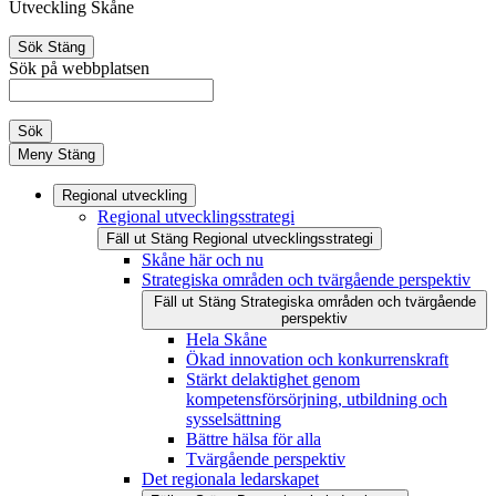
Utveckling Skåne
Sök
Stäng
Sök på webbplatsen
Sök
Meny
Stäng
Regional utveckling
Regional utvecklingsstrategi
Fäll ut
Stäng
Regional utvecklingsstrategi
Skåne här och nu
Strategiska områden och tvärgående perspektiv
Fäll ut
Stäng
Strategiska områden och tvärgående
perspektiv
Hela Skåne
Ökad innovation och konkurrenskraft
Stärkt delaktighet genom
kompetensförsörjning, utbildning och
sysselsättning
Bättre hälsa för alla
Tvärgående perspektiv
Det regionala ledarskapet