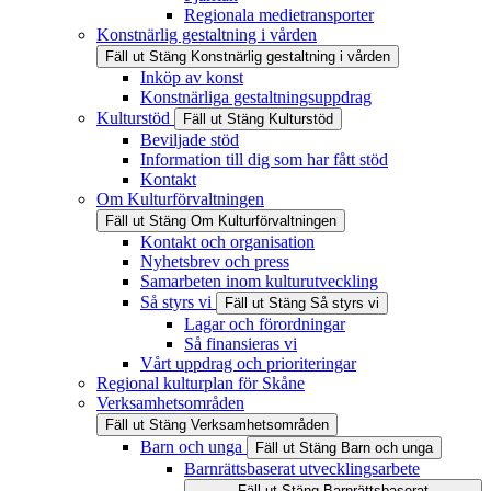
Regionala medietransporter
Konstnärlig gestaltning i vården
Fäll ut
Stäng
Konstnärlig gestaltning i vården
Inköp av konst
Konstnärliga gestaltningsuppdrag
Kulturstöd
Fäll ut
Stäng
Kulturstöd
Beviljade stöd
Information till dig som har fått stöd
Kontakt
Om Kulturförvaltningen
Fäll ut
Stäng
Om Kulturförvaltningen
Kontakt och organisation
Nyhetsbrev och press
Samarbeten inom kulturutveckling
Så styrs vi
Fäll ut
Stäng
Så styrs vi
Lagar och förordningar
Så finansieras vi
Vårt uppdrag och prioriteringar
Regional kulturplan för Skåne
Verksamhetsområden
Fäll ut
Stäng
Verksamhetsområden
Barn och unga
Fäll ut
Stäng
Barn och unga
Barnrättsbaserat utvecklingsarbete
Fäll ut
Stäng
Barnrättsbaserat