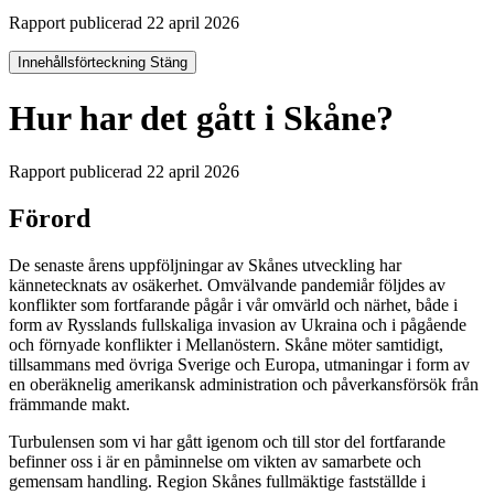
Rapport publicerad 22 april 2026
Innehållsförteckning
Stäng
Hur har det gått i Skåne?
Rapport publicerad 22 april 2026
Förord
De senaste årens uppföljningar av Skånes utveckling har
kännetecknats av osäkerhet. Omvälvande pandemiår följdes av
konflikter som fortfarande pågår i vår omvärld och närhet, både i
form av Rysslands fullskaliga invasion av Ukraina och i pågående
och förnyade konflikter i Mellanöstern. Skåne möter samtidigt,
tillsammans med övriga Sverige och Europa, utmaningar i form av
en oberäknelig amerikansk administration och påverkansförsök från
främmande makt.
Turbulensen som vi har gått igenom och till stor del fortfarande
befinner oss i är en påminnelse om vikten av samarbete och
gemensam handling. Region Skånes fullmäktige fastställde i