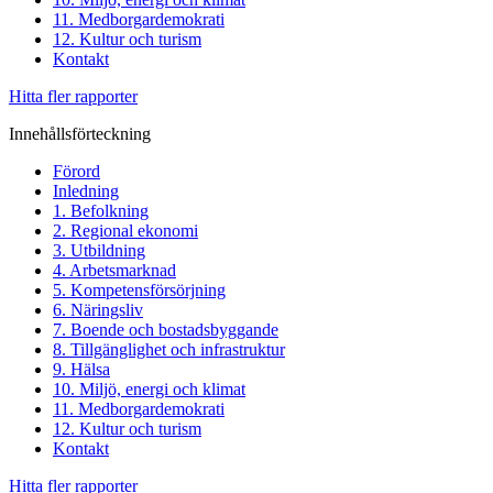
11. Medborgardemokrati
12. Kultur och turism
Kontakt
Hitta fler rapporter
Innehållsförteckning
Förord
Inledning
1. Befolkning
2. Regional ekonomi
3. Utbildning
4. Arbetsmarknad
5. Kompetensförsörjning
6. Näringsliv
7. Boende och bostadsbyggande
8. Tillgänglighet och infrastruktur
9. Hälsa
10. Miljö, energi och klimat
11. Medborgardemokrati
12. Kultur och turism
Kontakt
Hitta fler rapporter