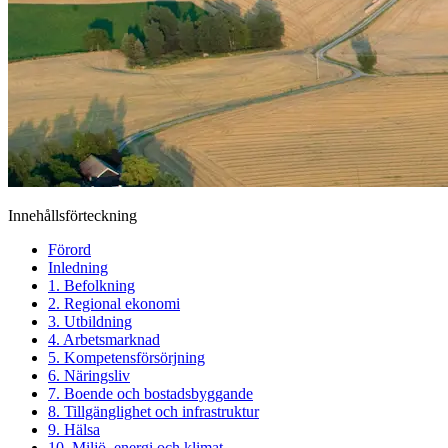
Innehållsförteckning
Förord
Inledning
1. Befolkning
2. Regional ekonomi
3. Utbildning
4. Arbetsmarknad
5. Kompetensförsörjning
6. Näringsliv
7. Boende och bostadsbyggande
8. Tillgänglighet och infrastruktur
9. Hälsa
10. Miljö, energi och klimat