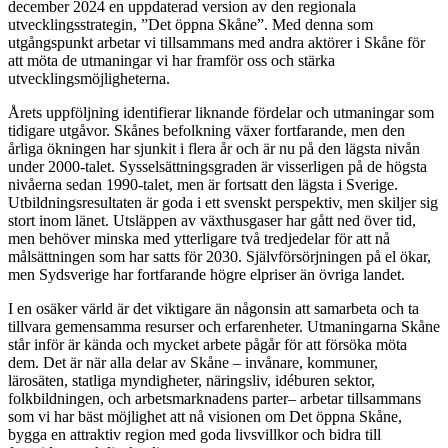
december 2024 en uppdaterad version av den regionala
utvecklingsstrategin, ”Det öppna Skåne”. Med denna som
utgångspunkt arbetar vi tillsammans med andra aktörer i Skåne för
att möta de utmaningar vi har framför oss och stärka
utvecklingsmöjligheterna.
Årets uppföljning identifierar liknande fördelar och utmaningar som
tidigare utgåvor. Skånes befolkning växer fortfarande, men den
årliga ökningen har sjunkit i flera år och är nu på den lägsta nivån
under 2000-talet. Sysselsättningsgraden är visserligen på de högsta
nivåerna sedan 1990-talet, men är fortsatt den lägsta i Sverige.
Utbildningsresultaten är goda i ett svenskt perspektiv, men skiljer sig
stort inom länet. Utsläppen av växthusgaser har gått ned över tid,
men behöver minska med ytterligare två tredjedelar för att nå
målsättningen som har satts för 2030. Självförsörjningen på el ökar,
men Sydsverige har fortfarande högre elpriser än övriga landet.
I en osäker värld är det viktigare än någonsin att samarbeta och ta
tillvara gemensamma resurser och erfarenheter. Utmaningarna Skåne
står inför är kända och mycket arbete pågår för att försöka möta
dem. Det är när alla delar av Skåne – invånare, kommuner,
lärosäten, statliga myndigheter, näringsliv, idéburen sektor,
folkbildningen, och arbetsmarknadens parter– arbetar tillsammans
som vi har bäst möjlighet att nå visionen om Det öppna Skåne,
bygga en attraktiv region med goda livsvillkor och bidra till