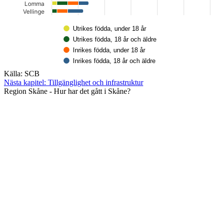
Lomma
Vellinge
Utrikes födda, under 18 år
Utrikes födda, 18 år och äldre
Inrikes födda, under 18 år
Inrikes födda, 18 år och äldre
Slut på det interaktiva diagrammet.
Källa: SCB
Nästa kapitel:
Tillgänglighet och infrastruktur
Region Skåne - Hur har det gått i Skåne?