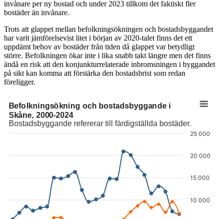
invånare per ny bostad och under 2023 tillkom det faktiskt fler
bostäder än invånare.
Trots att glappet mellan befolkningsökningen och bostadsbyggandet
har varit jämförelsevist litet i början av 2020-talet finns det ett
uppdämt behov av bostäder från tiden då glappet var betydligt
större. Befolkningen ökar inte i lika snabb takt längre men det finns
ändå en risk att den konjunkturrelaterade inbromsningen i byggandet
på sikt kan komma att förstärka den bostadsbrist som redan
föreligger.
Befolkningsökning och bostadsbyggande i
Befolkningsökning och bostadsbyggande i Skåne, 2000-2024
Skåne, 2000-2024
Bostadsbyggande refererar till färdigställda bostäder.
Linjediagram med 2 linjer.
25 000
Bostadsbyggande refererar till färdigställda bostäder.
Diagrammet har 1 X-axel som visar categories.
Diagrammet har 1 Y-axel som visar values. Data sträcker sig från 2081
20 000
15 000
10 000