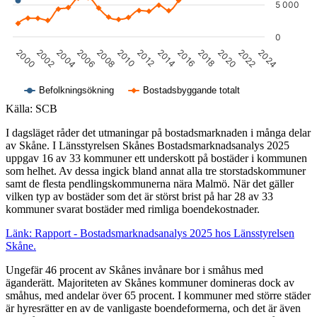
5 000
0
2012
2020
2006
2014
2000
2022
2008
2016
2002
2024
2010
2018
2004
Befolkningsökning
Bostadsbyggande totalt
Slut på det interaktiva diagrammet.
Källa: SCB
I dagsläget råder det utmaningar på bostadsmarknaden i många delar
av Skåne. I Länsstyrelsen Skånes Bostadsmarknadsanalys 2025
uppgav 16 av 33 kommuner ett underskott på bostäder i kommunen
som helhet. Av dessa ingick bland annat alla tre storstadskommuner
samt de flesta pendlingskommunerna nära Malmö. När det gäller
vilken typ av bostäder som det är störst brist på har 28 av 33
kommuner svarat bostäder med rimliga boendekostnader.
Länk: Rapport - Bostadsmarknadsanalys 2025 hos Länsstyrelsen
Skåne.
Ungefär 46 procent av Skånes invånare bor i småhus med
äganderätt. Majoriteten av Skånes kommuner domineras dock av
småhus, med andelar över 65 procent. I kommuner med större städer
är hyresrätter en av de vanligaste boendeformerna, och det är även