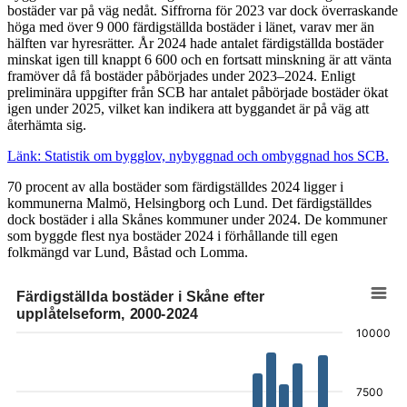
bostäder var på väg nedåt. Siffrorna för 2023 var dock överraskande
höga med över 9 000 färdigställda bostäder i länet, varav mer än
hälften var hyresrätter. År 2024 hade antalet färdigställda bostäder
minskat igen till knappt 6 600 och en fortsatt minskning är att vänta
framöver då få bostäder påbörjades under 2023–2024. Enligt
preliminära uppgifter från SCB har antalet påbörjade bostäder ökat
igen under 2025, vilket kan indikera att byggandet är på väg att
återhämta sig.
Länk: Statistik om bygglov, nybyggnad och ombyggnad hos SCB.
70 procent av alla bostäder som färdigställdes 2024 ligger i
kommunerna Malmö, Helsingborg och Lund. Det färdigställdes
dock bostäder i alla Skånes kommuner under 2024. De kommuner
som byggde flest nya bostäder 2024 i förhållande till egen
folkmängd var Lund, Båstad och Lomma.
Färdigställda bostäder i Skåne efter
Färdigställda bostäder i Skåne efter upplåtelseform, 2000-2024
upplåtelseform, 2000-2024
10000
Stapeldiagram med 3 dataserier.
Diagrammet har 1 X-axel som visar categories.
Diagrammet har 1 Y-axel som visar values. Data sträcker sig från 611 t
7500