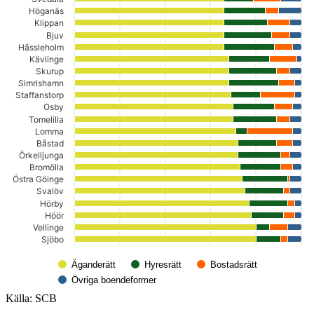
Höganäs
Klippan
Bjuv
Hässleholm
Kävlinge
Skurup
Simrishamn
Staffanstorp
Osby
Tomelilla
Lomma
Båstad
Örkelljunga
Bromölla
Östra Göinge
Svalöv
Hörby
Höör
Vellinge
Sjöbo
Äganderätt
Hyresrätt
Bostadsrätt
Övriga boendeformer
Slut på det interaktiva diagrammet.
Källa: SCB