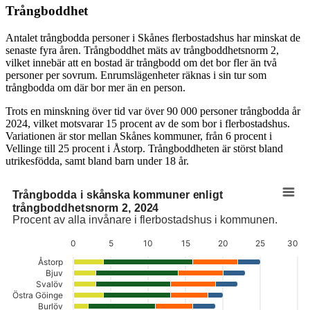
Trångboddhet
Antalet trångbodda personer i Skånes flerbostadshus har minskat de
senaste fyra åren. Trångboddhet mäts av trångboddhetsnorm 2,
vilket innebär att en bostad är trångbodd om det bor fler än två
personer per sovrum. Enrumslägenheter räknas i sin tur som
trångbodda om där bor mer än en person.
Trots en minskning över tid var över 90 000 personer trångbodda år
2024, vilket motsvarar 15 procent av de som bor i flerbostadshus.
Variationen är stor mellan Skånes kommuner, från 6 procent i
Vellinge till 25 procent i Åstorp. Trångboddheten är störst bland
utrikesfödda, samt bland barn under 18 år.
Trångbodda i skånska kommuner enligt
Trångbodda i skånska kommuner enligt trångboddhetsnorm 2, 2024
trångboddhetsnorm 2, 2024
Procent av alla invånare i flerbostadshus i kommunen.
Stapeldiagram med 4 dataserier.
Procent av alla invånare i flerbostadshus i kommunen.
0
5
10
15
20
25
30
Diagrammet har 1 X-axel som visar categories.
Diagrammet har 1 Y-axel som visar values. Data sträcker sig från 0 till
Åstorp
Bjuv
Svalöv
Östra Göinge
Burlöv