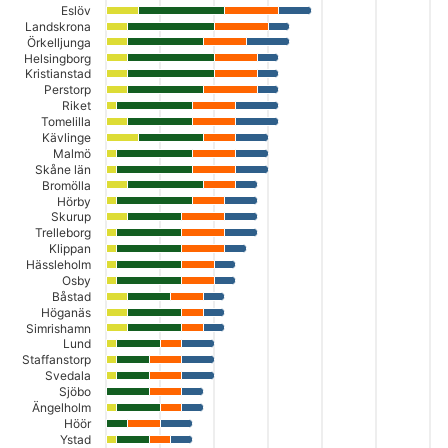
Eslöv
Landskrona
Örkelljunga
Helsingborg
Kristianstad
Perstorp
Riket
Tomelilla
Kävlinge
Malmö
Skåne län
Bromölla
Hörby
Skurup
Trelleborg
Klippan
Hässleholm
Osby
Båstad
Höganäs
Simrishamn
Lund
Staffanstorp
Svedala
Sjöbo
Ängelholm
Höör
Ystad