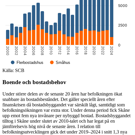
5000
2500
0
2010
2008
2006
2004
2002
2000
2024
2022
2020
2018
2016
2014
2012
Flerbostadshus
Småhus
Slut på det interaktiva diagrammet.
Källa: SCB
Boende och bostadsbehov
Under större delen av de senaste 20 åren har befolkningen ökat
snabbare än bostadsbeståndet. Det gäller speciellt åren efter
finanskrisen då bostadsbyggandet var särskilt lågt, samtidigt som
befolkningsökningen var extra stor. Under denna period fick Skåne
upp emot fem nya invånare per nybyggd bostad. Bostadsbyggandet
tilltog i Skåne under slutet av 2010-talet och har legat på en
jämförelsevis hög nivå de senaste åren. I relation till
befolkningsutvecklingen gick det under 2019–2024 i snitt 1,3 nya