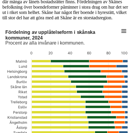
där många av länets bostadsrätter finns. Fördelningen av Skånes
befolkning över boendeformer påminner i stora drag om hur det ser
ut i riket som helhet. Skåne har något fler boende i hyresrätt, vilket
till stor del har att göra med att Skåne är en storstadsregion.
Fördelning av upplåtelseform i skånska
Fördelning av upplåtelseform i skånska kommuner, 2024
kommuner, 2024
Procent av alla invånare i kommunen.
Stapeldiagram med 4 dataserier.
Procent av alla invånare i kommunen.
0
20
40
60
80
100
Diagrammet har 1 X-axel som visar categories.
Diagrammet har 1 Y-axel som visar values. Data sträcker sig från 20 ti
Malmö
Lund
Helsingborg
Landskrona
Burlöv
Skåne län
Riket
Ystad
Trelleborg
Eslöv
Perstorp
Kristianstad
Ängelholm
Åstorp
Svedala