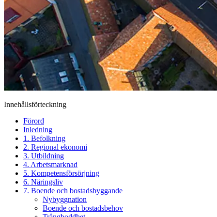
Innehållsförteckning
Förord
Inledning
1. Befolkning
2. Regional ekonomi
3. Utbildning
4. Arbetsmarknad
5. Kompetensförsörjning
6. Näringsliv
7. Boende och bostadsbyggande
Nybyggnation
Boende och bostadsbehov
Trångboddhet