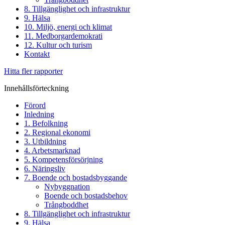
8. Tillgänglighet och infrastruktur
9. Hälsa
10. Miljö, energi och klimat
11. Medborgardemokrati
12. Kultur och turism
Kontakt
Hitta fler rapporter
Innehållsförteckning
Förord
Inledning
1. Befolkning
2. Regional ekonomi
3. Utbildning
4. Arbetsmarknad
5. Kompetensförsörjning
6. Näringsliv
7. Boende och bostadsbyggande
Nybyggnation
Boende och bostadsbehov
Trångboddhet
8. Tillgänglighet och infrastruktur
9. Hälsa