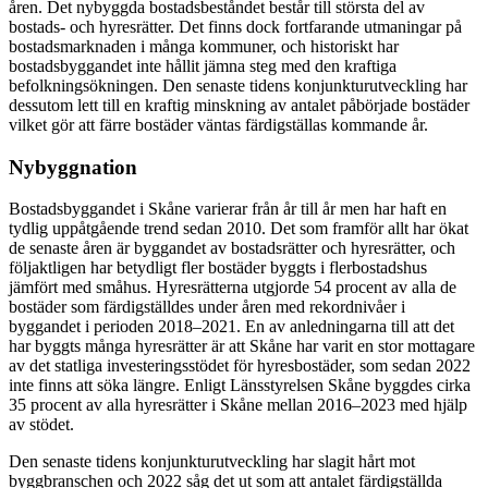
åren. Det nybyggda bostadsbeståndet består till största del av
bostads- och hyresrätter. Det finns dock fortfarande utmaningar på
bostadsmarknaden i många kommuner, och historiskt har
bostadsbyggandet inte hållit jämna steg med den kraftiga
befolkningsökningen. Den senaste tidens konjunkturutveckling har
dessutom lett till en kraftig minskning av antalet påbörjade bostäder
vilket gör att färre bostäder väntas färdigställas kommande år.
Nybyggnation
Bostadsbyggandet i Skåne varierar från år till år men har haft en
tydlig uppåtgående trend sedan 2010. Det som framför allt har ökat
de senaste åren är byggandet av bostadsrätter och hyresrätter, och
följaktligen har betydligt fler bostäder byggts i flerbostadshus
jämfört med småhus. Hyresrätterna utgjorde 54 procent av alla de
bostäder som färdigställdes under åren med rekordnivåer i
byggandet i perioden 2018–2021. En av anledningarna till att det
har byggts många hyresrätter är att Skåne har varit en stor mottagare
av det statliga investeringsstödet för hyresbostäder, som sedan 2022
inte finns att söka längre. Enligt Länsstyrelsen Skåne byggdes cirka
35 procent av alla hyresrätter i Skåne mellan 2016–2023 med hjälp
av stödet.
Den senaste tidens konjunkturutveckling har slagit hårt mot
byggbranschen och 2022 såg det ut som att antalet färdigställda