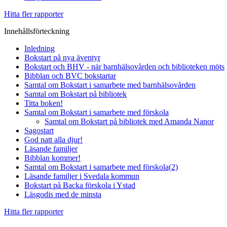
Hitta fler rapporter
Innehållsförteckning
Inledning
Bokstart på nya äventyr
Bokstart och BHV - när barnhälsovården och biblioteken möts
Bibblan och BVC bokstartar
Samtal om Bokstart i samarbete med barnhälsovården
Samtal om Bokstart på bibliotek
Titta boken!
Samtal om Bokstart i samarbete med förskola
Samtal om Bokstart på bibliotek med Amanda Nanor
Sagostart
God natt alla djur!
Läsande familjer
Bibblan kommer!
Samtal om Bokstart i samarbete med förskola(2)
Läsande familjer i Svedala kommun
Bokstart på Backa förskola i Ystad
Läsgodis med de minsta
Hitta fler rapporter