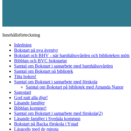
Innehållsförteckning
Inledning
Bokstart på nya äventyr
Bokstart och BHV - när barnhälsovården och biblioteken möts
Bibblan och BVC bokstartar
Samtal om Bokstart i samarbete med barnhälsovården
Samtal om Bokstart på bibliotek
Titta boken!
Samtal om Bokstart i samarbete med förskola
Samtal om Bokstart på bibliotek med Amanda Nanor
Sagostart
God natt alla djur!
Läsande familjer
Bibblan kommer!
Samtal om Bokstart i samarbete med förskola(2)
Läsande familjer i Svedala kommun
Bokstart på Backa förskola i Ystad
Läsgodis med de minsta