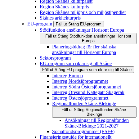
Region Skånes kulturpalett
Region Skånes kulturpris
Region Skånes miljöpris och miljöstipendier
Skånes arkitekturpris
EU-program
Fäll ut
Stäng
EU-program
Stödfunktion ansökningar Horisont Europa
Fäll ut
Stäng
Stödfunktion ansökningar Horisont
Europa
Planeringsbidrag för fler skånska
ansökningar till Horisont Europa
Sektorsprogram
EU-program som riktar sig till Skåne
Fäll ut
Stäng
EU-program som riktar sig till Skåne
Interreg Europa
Interreg Nordsjöprogrammet
Interreg Södra Östersjöprogrammet
Interreg Öresund-Kattegatt-Skagerak
Interreg Östersjöprogrammet
Regionalfonden Skåne-Blekinge
Fäll ut
Stäng
Regionalfonden Skåne-
Blekinge
Ansökningar till Regionalfonden
Skåne-Blekinge 2021-2027
Socialfondsprogrammet (ESF+)
Finansieringsguide för internationellt