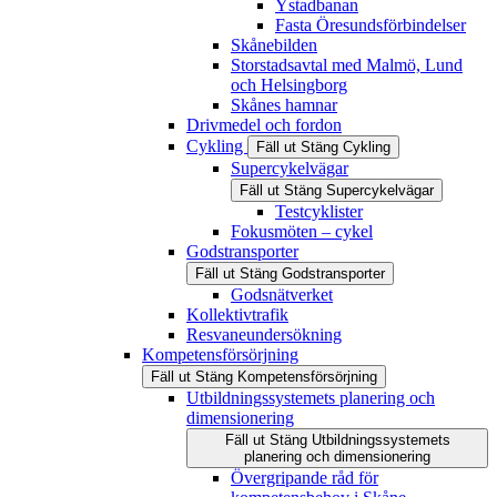
Ystadbanan
Fasta Öresundsförbindelser
Skånebilden
Storstadsavtal med Malmö, Lund
och Helsingborg
Skånes hamnar
Drivmedel och fordon
Cykling
Fäll ut
Stäng
Cykling
Supercykelvägar
Fäll ut
Stäng
Supercykelvägar
Testcyklister
Fokusmöten – cykel
Godstransporter
Fäll ut
Stäng
Godstransporter
Godsnätverket
Kollektivtrafik
Resvaneundersökning
Kompetensförsörjning
Fäll ut
Stäng
Kompetensförsörjning
Utbildningssystemets planering och
dimensionering
Fäll ut
Stäng
Utbildningssystemets
planering och dimensionering
Övergripande råd för