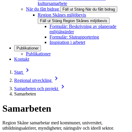
kultursamarbete
När du fått bidrag
Fäll ut
Stäng
När du fått bidrag
Region Skånes miljöbevis
Fäll ut
Stäng
Region Skånes miljöbevis
Formulär: Beskrivning av planerade
miljöåtgärder
Formulär: Slutrapportering
Inspiration i arbetet
Publikationer
Publikationer
Kontakt
Start
Regional utveckling
Samarbeten och projekt
Samarbeten
Samarbeten
Region Skåne samarbetar med kommuner, universitet,
utbildningsaktörer, myndigheter, näringsliv och ideell sektor.