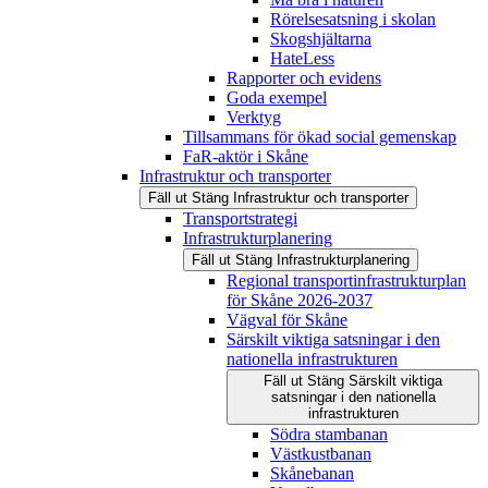
Rörelsesatsning i skolan
Skogshjältarna
HateLess
Rapporter och evidens
Goda exempel
Verktyg
Tillsammans för ökad social gemenskap
FaR-aktör i Skåne
Infrastruktur och transporter
Fäll ut
Stäng
Infrastruktur och transporter
Transportstrategi
Infrastrukturplanering
Fäll ut
Stäng
Infrastrukturplanering
Regional transportinfrastrukturplan
för Skåne 2026-2037
Vägval för Skåne
Särskilt viktiga satsningar i den
nationella infrastrukturen
Fäll ut
Stäng
Särskilt viktiga
satsningar i den nationella
infrastrukturen
Södra stambanan
Västkustbanan
Skånebanan