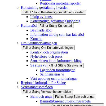
Regionala medietransporter
Konstnärlig gestaltning i vården
Fäll ut
Stäng
Konstnärlig gestaltning i vården
Inköp av konst
Konstnärliga gestaltningsuppdrag
Kulturstöd
Fäll ut
Stäng
Kulturstöd
Beviljade stöd
Information till dig som har fått stöd
Kontakt
Om Kulturförvaltningen
Fäll ut
Stäng
Om Kulturförvaltningen
Kontakt och organisation
Nyhetsbrev och press
Samarbeten inom kulturutveckling
Så styrs vi
Fäll ut
Stäng
Så styrs vi
Lagar och förordningar
Så finansieras vi
Vårt uppdrag och prioriteringar
Regional kulturplan för Skåne
Verksamhetsområden
Fäll ut
Stäng
Verksamhetsområden
Barn och unga
Fäll ut
Stäng
Barn och unga
Barnrättsbaserat utvecklingsarbete
Fäll ut
Stäng
Barnrättsbaserat