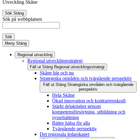
Utveckling Skåne
Sök
Stäng
Sök på webbplatsen
Sök
Meny
Stäng
Regional utveckling
Regional utvecklingsstrategi
Fäll ut
Stäng
Regional utvecklingsstrategi
Skåne här och nu
Strategiska områden och tvärgående perspektiv
Fäll ut
Stäng
Strategiska områden och tvärgående
perspektiv
Hela Skåne
Ökad innovation och konkurrenskraft
Stärkt delaktighet genom
kompetensförsörjning, utbildning och
sysselsättning
Bättre hälsa för alla
Tvärgående perspektiv
Det regionala ledarskapet