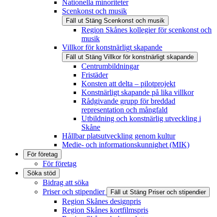
Nationella minoriteter
Scenkonst och musik
Fäll ut
Stäng
Scenkonst och musik
Region Skånes kollegier för scenkonst och
musik
Villkor för konstnärligt skapande
Fäll ut
Stäng
Villkor för konstnärligt skapande
Centrumbildningar
Fristäder
Konsten att delta – pilotprojekt
Konstnärligt skapande på lika villkor
Rådgivande grupp för breddad
representation och mångfald
Utbildning och konstnärlig utveckling i
Skåne
Hållbar platsutveckling genom kultur
Medie- och informationskunnighet (MIK)
För företag
För företag
Söka stöd
Bidrag att söka
Priser och stipendier
Fäll ut
Stäng
Priser och stipendier
Region Skånes designpris
Region Skånes kortfilmspris