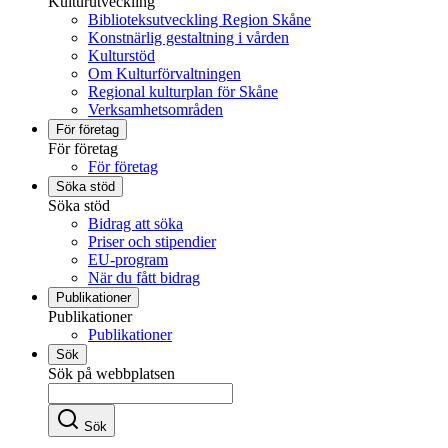
Kulturutveckling
Biblioteksutveckling Region Skåne
Konstnärlig gestaltning i vården
Kulturstöd
Om Kulturförvaltningen
Regional kulturplan för Skåne
Verksamhetsområden
För företag
För företag
För företag
Söka stöd
Söka stöd
Bidrag att söka
Priser och stipendier
EU-program
När du fått bidrag
Publikationer
Publikationer
Publikationer
Sök
Sök på webbplatsen
Sök