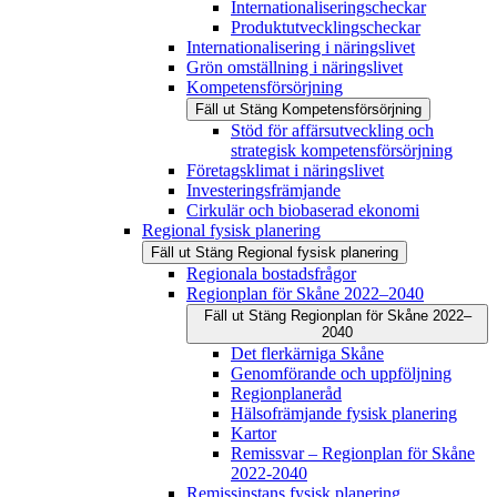
Internationaliseringscheckar
Produktutvecklingscheckar
Internationalisering i näringslivet
Grön omställning i näringslivet
Kompetensförsörjning
Fäll ut
Stäng
Kompetensförsörjning
Stöd för affärsutveckling och
strategisk kompetensförsörjning
Företagsklimat i näringslivet
Investeringsfrämjande
Cirkulär och biobaserad ekonomi
Regional fysisk planering
Fäll ut
Stäng
Regional fysisk planering
Regionala bostadsfrågor
Regionplan för Skåne 2022–2040
Fäll ut
Stäng
Regionplan för Skåne 2022–
2040
Det flerkärniga Skåne
Genomförande och uppföljning
Regionplaneråd
Hälsofrämjande fysisk planering
Kartor
Remissvar – Regionplan för Skåne
2022-2040
Remissinstans fysisk planering