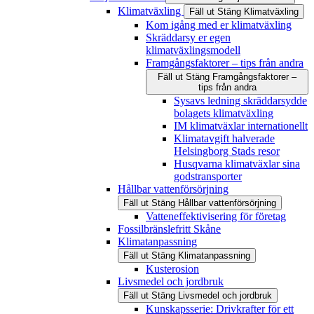
Klimatväxling
Fäll ut
Stäng
Klimatväxling
Kom igång med er klimatväxling
Skräddarsy er egen
klimatväxlingsmodell
Framgångsfaktorer – tips från andra
Fäll ut
Stäng
Framgångsfaktorer –
tips från andra
Sysavs ledning skräddarsydde
bolagets klimatväxling
IM klimatväxlar internationellt
Klimatavgift halverade
Helsingborg Stads resor
Husqvarna klimatväxlar sina
godstransporter
Hållbar vattenförsörjning
Fäll ut
Stäng
Hållbar vattenförsörjning
Vatteneffektivisering för företag
Fossilbränslefritt Skåne
Klimatanpassning
Fäll ut
Stäng
Klimatanpassning
Kusterosion
Livsmedel och jordbruk
Fäll ut
Stäng
Livsmedel och jordbruk
Kunskapsserie: Drivkrafter för ett