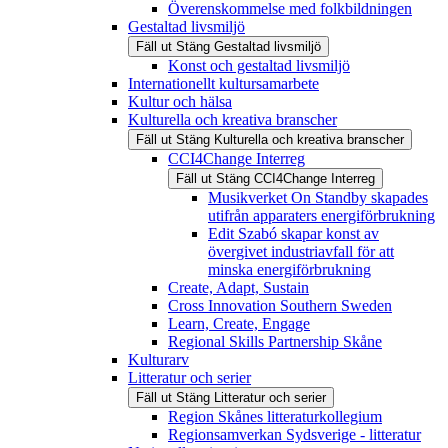
Överenskommelse med folkbildningen
Gestaltad livsmiljö
Fäll ut
Stäng
Gestaltad livsmiljö
Konst och gestaltad livsmiljö
Internationellt kultursamarbete
Kultur och hälsa
Kulturella och kreativa branscher
Fäll ut
Stäng
Kulturella och kreativa branscher
CCI4Change Interreg
Fäll ut
Stäng
CCI4Change Interreg
Musikverket On Standby skapades
utifrån apparaters energiförbrukning
Edit Szabó skapar konst av
övergivet industriavfall för att
minska energiförbrukning
Create, Adapt, Sustain
Cross Innovation Southern Sweden
Learn, Create, Engage
Regional Skills Partnership Skåne
Kulturarv
Litteratur och serier
Fäll ut
Stäng
Litteratur och serier
Region Skånes litteraturkollegium
Regionsamverkan Sydsverige - litteratur