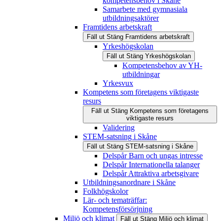
kompetensbehov i Skåne
Samarbete med gymnasiala
utbildningsaktörer
Framtidens arbetskraft
Fäll ut
Stäng
Framtidens arbetskraft
Yrkeshögskolan
Fäll ut
Stäng
Yrkeshögskolan
Kompetensbehov av YH-
utbildningar
Yrkesvux
Kompetens som företagens viktigaste
resurs
Fäll ut
Stäng
Kompetens som företagens
viktigaste resurs
Validering
STEM-satsning i Skåne
Fäll ut
Stäng
STEM-satsning i Skåne
Delspår Barn och ungas intresse
Delspår Internationella talanger
Delspår Attraktiva arbetsgivare
Utbildningsanordnare i Skåne
Folkhögskolor
Lär- och tematräffar:
Kompetensförsörjning
Miljö och klimat
Fäll ut
Stäng
Miljö och klimat