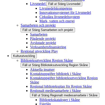
Livsmedel
Fäll ut
Stäng
Livsmedel
Livsmedelskompetens
Innovationssystemet för Livsmedel
Cirkulära livsmedelssystem
Mark, vatten och energi
Samarbeten och projekt
Fäll ut
Stäng
Samarbeten och projekt
Samarbeten
Pågående projekt
Avslutade projekt
Verksamhetsfinansiering
Regional utveckling Play
Kulturutveckling
Biblioteksutveckling Region Skåne
Fäll ut
Stäng
Biblioteksutveckling Region Skåne
Aktuella insatser
Kontaktuppgifter bibliotek i Skåne
Kontaktuppgifter biblioteksutveckling Region
Skåne
Regional biblioteksplan för Region Skåne
Regionalt mediesamarbete i Skåne
Fäll ut
Stäng
Regionalt mediesamarbete i Skåne
Bibliotekskataloger i Skåne
Fjärrlån