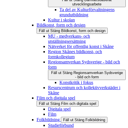
utvecklingsarbete
Ta del av Kulturförvaltningens
grundutbildning
Kultur i skolan
Bildkonst, form och design
Fäll ut
Stäng
Bildkonst, form och design
MU - medverkans- och
utställningsersättning
Nätverket för offentlig konst i Skåne
Region Skånes bildkonst- och
formkollegium
Regionsamverkan Sydsverige - bild och
form
Fäll ut
Stäng
Regionsamverkan Sydsverige
- bild och form
Konstkritik i fokus
Resurscentrum och kollektivverkstäder i
Skåne
Film och digitala spel
Fäll ut
Stäng
Film och digitala spel
Digitala spel
Film
Folkbildning
Fäll ut
Stäng
Folkbildning
Studieförbund