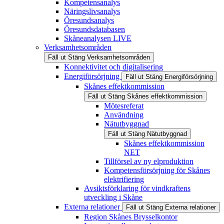
Kompetensanalys
Näringslivsanalys
Öresundsanalys
Öresundsdatabasen
Skåneanalysen LIVE
Verksamhetsområden
Fäll ut
Stäng
Verksamhetsområden
Konnektivitet och digitalisering
Energiförsörjning
Fäll ut
Stäng
Energiförsörjning
Skånes effektkommission
Fäll ut
Stäng
Skånes effektkommission
Mötesreferat
Användning
Nätutbyggnad
Fäll ut
Stäng
Nätutbyggnad
Skånes effektkommission
NET
Tillförsel av ny elproduktion
Kompetensförsörjning för Skånes
elektrifiering
Avsiktsförklaring för vindkraftens
utveckling i Skåne
Externa relationer
Fäll ut
Stäng
Externa relationer
Region Skånes Brysselkontor