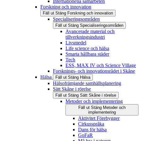
Internationella samarbeten
Forskning och innovation
Fäll ut
Stäng
Forskning och innovation
Specialiseringsområden
Fäll ut
Stäng
Specialiseringsområden
Avancerade material och
tillverkningsindustri
Livsmedel
Life science och hälsa
Smarta hållbara städer
Tech
ESS, MAX IV och Science Village
Forsknings- och innovationsrådet i Skåne
Hälsa
Fäll ut
Stäng
Hälsa
Hälsofrämjande samhällsplanering
Sätt Skåne i rörelse
Fäll ut
Stäng
Sätt Skåne i rörelse
Metoder och implementering
Fäll ut
Stäng
Metoder och
implementering
Aktivitet Förebygger
Cirkusspråka
Dans för hälsa
GoFaR
Må bra i naturen