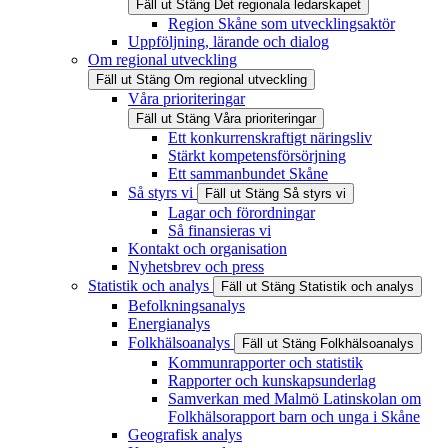
Fäll ut
Stäng
Det regionala ledarskapet
Region Skåne som utvecklingsaktör
Uppföljning, lärande och dialog
Om regional utveckling
Fäll ut
Stäng
Om regional utveckling
Våra prioriteringar
Fäll ut
Stäng
Våra prioriteringar
Ett konkurrenskraftigt näringsliv
Stärkt kompetensförsörjning
Ett sammanbundet Skåne
Så styrs vi
Fäll ut
Stäng
Så styrs vi
Lagar och förordningar
Så finansieras vi
Kontakt och organisation
Nyhetsbrev och press
Statistik och analys
Fäll ut
Stäng
Statistik och analys
Befolkningsanalys
Energianalys
Folkhälsoanalys
Fäll ut
Stäng
Folkhälsoanalys
Kommunrapporter och statistik
Rapporter och kunskapsunderlag
Samverkan med Malmö Latinskolan om
Folkhälsorapport barn och unga i Skåne
Geografisk analys