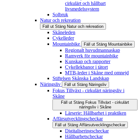
cirkulärt och hållbart
livsmedelssystem
Solbruk
Natur och rekreation
Fäll ut
Stäng
Natur och rekreation
Skåneleden
Cykelleder
Mountainbike
Fäll ut
Stäng
Mountainbike
Regionalt huvudmannaskap
Ramverk för mountainbike
Kunskap och rapporter
Cykellekbanor i tätort
MTB-leder i Skåne med omnejd
Stiftelsen Skånska Landskap
Näringsliv
Fäll ut
Stäng
Näringsliv
Fokus Tillväxt - cirkulärt näringsliv i
Skåne
Fäll ut
Stäng
Fokus Tillväxt - cirkulärt
näringsliv i Skåne
Lärserie: Hållbarhet i praktiken
Affärsutvecklingscheckar
Fäll ut
Stäng
Affärsutvecklingscheckar
Digitaliseringscheckar
Hållbarhetscheckar