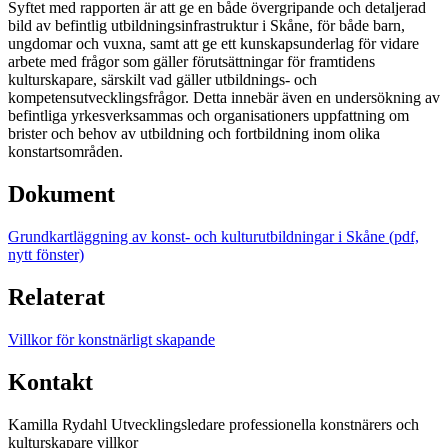
Syftet med rapporten är att ge en både övergripande och detaljerad
bild av befintlig utbildningsinfrastruktur i Skåne, för både barn,
ungdomar och vuxna, samt att ge ett kunskapsunderlag för vidare
arbete med frågor som gäller förutsättningar för framtidens
kulturskapare, särskilt vad gäller utbildnings- och
kompetensutvecklingsfrågor. Detta innebär även en undersökning av
befintliga yrkesverksammas och organisationers uppfattning om
brister och behov av utbildning och fortbildning inom olika
konstartsområden.
Dokument
Grundkartläggning av konst- och kulturutbildningar i Skåne (pdf,
nytt fönster)
Relaterat
Villkor för konstnärligt skapande
Kontakt
Kamilla Rydahl
Utvecklingsledare professionella konstnärers och
kulturskapare villkor