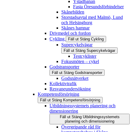
Ystadbanan
Fasta Öresundsförbindelser
Skånebilden
Storstadsavtal med Malmö, Lund
och Helsingborg
Skånes hamnar
Drivmedel och fordon
Cykling
Fäll ut
Stäng
Cykling
Supercykelvägar
Fäll ut
Stäng
Supercykelvägar
Testcyklister
Fokusmöten – cykel
Godstransporter
Fäll ut
Stäng
Godstransporter
Godsnätverket
Kollektivtrafik
Resvaneundersökning
Kompetensförsörjning
Fäll ut
Stäng
Kompetensförsörjning
Utbildningssystemets planering och
dimensionering
Fäll ut
Stäng
Utbildningssystemets
planering och dimensionering
Övergripande råd för