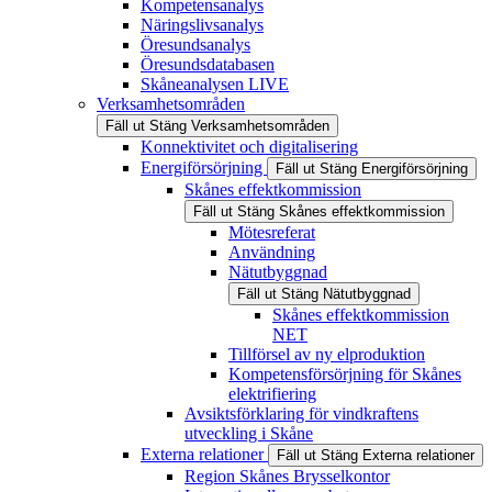
Kompetensanalys
Näringslivsanalys
Öresundsanalys
Öresundsdatabasen
Skåneanalysen LIVE
Verksamhetsområden
Fäll ut
Stäng
Verksamhetsområden
Konnektivitet och digitalisering
Energiförsörjning
Fäll ut
Stäng
Energiförsörjning
Skånes effektkommission
Fäll ut
Stäng
Skånes effektkommission
Mötesreferat
Användning
Nätutbyggnad
Fäll ut
Stäng
Nätutbyggnad
Skånes effektkommission
NET
Tillförsel av ny elproduktion
Kompetensförsörjning för Skånes
elektrifiering
Avsiktsförklaring för vindkraftens
utveckling i Skåne
Externa relationer
Fäll ut
Stäng
Externa relationer
Region Skånes Brysselkontor