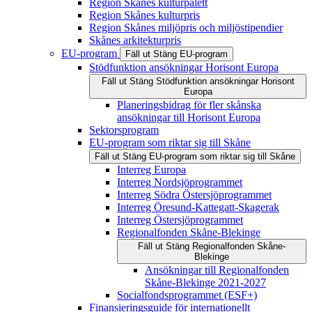
Region Skånes kulturpalett
Region Skånes kulturpris
Region Skånes miljöpris och miljöstipendier
Skånes arkitekturpris
EU-program
Fäll ut
Stäng
EU-program
Stödfunktion ansökningar Horisont Europa
Fäll ut
Stäng
Stödfunktion ansökningar Horisont
Europa
Planeringsbidrag för fler skånska
ansökningar till Horisont Europa
Sektorsprogram
EU-program som riktar sig till Skåne
Fäll ut
Stäng
EU-program som riktar sig till Skåne
Interreg Europa
Interreg Nordsjöprogrammet
Interreg Södra Östersjöprogrammet
Interreg Öresund-Kattegatt-Skagerak
Interreg Östersjöprogrammet
Regionalfonden Skåne-Blekinge
Fäll ut
Stäng
Regionalfonden Skåne-
Blekinge
Ansökningar till Regionalfonden
Skåne-Blekinge 2021-2027
Socialfondsprogrammet (ESF+)
Finansieringsguide för internationellt