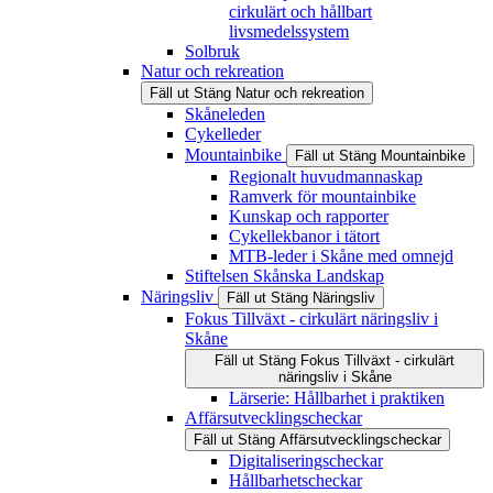
cirkulärt och hållbart
livsmedelssystem
Solbruk
Natur och rekreation
Fäll ut
Stäng
Natur och rekreation
Skåneleden
Cykelleder
Mountainbike
Fäll ut
Stäng
Mountainbike
Regionalt huvudmannaskap
Ramverk för mountainbike
Kunskap och rapporter
Cykellekbanor i tätort
MTB-leder i Skåne med omnejd
Stiftelsen Skånska Landskap
Näringsliv
Fäll ut
Stäng
Näringsliv
Fokus Tillväxt - cirkulärt näringsliv i
Skåne
Fäll ut
Stäng
Fokus Tillväxt - cirkulärt
näringsliv i Skåne
Lärserie: Hållbarhet i praktiken
Affärsutvecklingscheckar
Fäll ut
Stäng
Affärsutvecklingscheckar
Digitaliseringscheckar
Hållbarhetscheckar