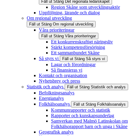
Fäll ut
Stäng
Det regionala ledarskapet
Region Skåne som utvecklingsaktör
Uppföljning, lärande och dialog
Om regional utveckling
Fäll ut
Stäng
Om regional utveckling
Våra prioriteringar
Fäll ut
Stäng
Våra prioriteringar
Ett konkurrenskraftigt näringsliv
Stärkt kompetensförsörjning
Ett sammanbundet Skåne
Så styrs vi
Fäll ut
Stäng
Så styrs vi
Lagar och förordningar
Så finansieras vi
Kontakt och organisation
Nyhetsbrev och press
Statistik och analys
Fäll ut
Stäng
Statistik och analys
Befolkningsanalys
Energianalys
Folkhälsoanalys
Fäll ut
Stäng
Folkhälsoanalys
Kommunrapporter och statistik
Rapporter och kunskapsunderlag
Samverkan med Malmö Latinskolan om
Folkhälsorapport barn och unga i Skåne
Geografisk analys