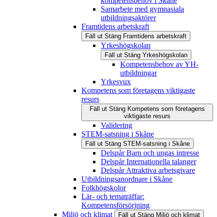
kompetensbehov i Skåne
Samarbete med gymnasiala
utbildningsaktörer
Framtidens arbetskraft
Fäll ut
Stäng
Framtidens arbetskraft
Yrkeshögskolan
Fäll ut
Stäng
Yrkeshögskolan
Kompetensbehov av YH-
utbildningar
Yrkesvux
Kompetens som företagens viktigaste
resurs
Fäll ut
Stäng
Kompetens som företagens
viktigaste resurs
Validering
STEM-satsning i Skåne
Fäll ut
Stäng
STEM-satsning i Skåne
Delspår Barn och ungas intresse
Delspår Internationella talanger
Delspår Attraktiva arbetsgivare
Utbildningsanordnare i Skåne
Folkhögskolor
Lär- och tematräffar:
Kompetensförsörjning
Miljö och klimat
Fäll ut
Stäng
Miljö och klimat