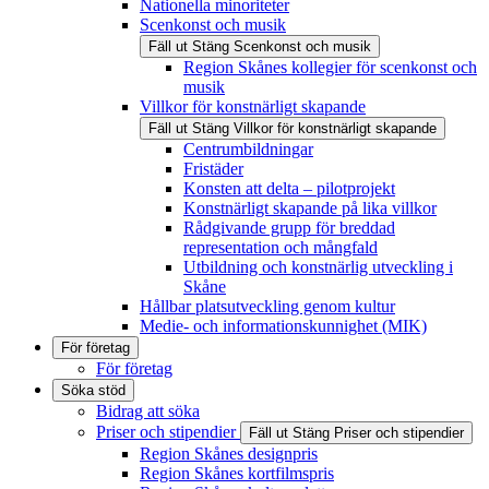
Nationella minoriteter
Scenkonst och musik
Fäll ut
Stäng
Scenkonst och musik
Region Skånes kollegier för scenkonst och
musik
Villkor för konstnärligt skapande
Fäll ut
Stäng
Villkor för konstnärligt skapande
Centrumbildningar
Fristäder
Konsten att delta – pilotprojekt
Konstnärligt skapande på lika villkor
Rådgivande grupp för breddad
representation och mångfald
Utbildning och konstnärlig utveckling i
Skåne
Hållbar platsutveckling genom kultur
Medie- och informationskunnighet (MIK)
För företag
För företag
Söka stöd
Bidrag att söka
Priser och stipendier
Fäll ut
Stäng
Priser och stipendier
Region Skånes designpris
Region Skånes kortfilmspris