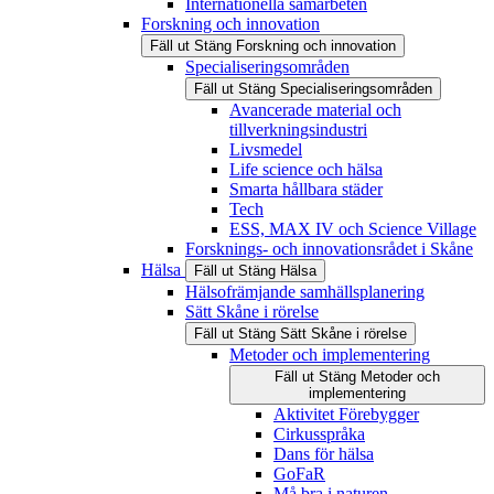
Internationella samarbeten
Forskning och innovation
Fäll ut
Stäng
Forskning och innovation
Specialiseringsområden
Fäll ut
Stäng
Specialiseringsområden
Avancerade material och
tillverkningsindustri
Livsmedel
Life science och hälsa
Smarta hållbara städer
Tech
ESS, MAX IV och Science Village
Forsknings- och innovationsrådet i Skåne
Hälsa
Fäll ut
Stäng
Hälsa
Hälsofrämjande samhällsplanering
Sätt Skåne i rörelse
Fäll ut
Stäng
Sätt Skåne i rörelse
Metoder och implementering
Fäll ut
Stäng
Metoder och
implementering
Aktivitet Förebygger
Cirkusspråka
Dans för hälsa
GoFaR
Må bra i naturen