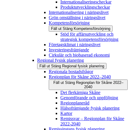
Internationaliseringscheckar
Produktutvecklingscheckar
Internationalisering i näringslivet
Grön omställning i näringslivet
Kompetensförsörjning
Fäll ut
Stäng
Kompetensförsörjning
Stöd för affärsutveckling och
strategisk kompetensförsörjning
Företagsklimat i näringslivet
Investeringsfrämjande
Cirkulär och biobaserad ekonomi
Regional fysisk planering
Fäll ut
Stäng
Regional fysisk planering
Regionala bostadsfrågor
Regionplan för Skåne 2022–2040
Fäll ut
Stäng
Regionplan för Skåne 2022–
2040
Det flerkärniga Skåne
Genomförande och uppföljning
Regionplaneråd
Hälsofrämjande fysisk planering
Kartor
Remissvar – Regionplan för Skåne
2022-2040
Remissinstans fysisk planering