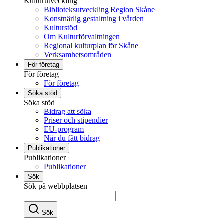
Kulturutveckling
Biblioteksutveckling Region Skåne
Konstnärlig gestaltning i vården
Kulturstöd
Om Kulturförvaltningen
Regional kulturplan för Skåne
Verksamhetsområden
För företag
För företag
För företag
Söka stöd
Söka stöd
Bidrag att söka
Priser och stipendier
EU-program
När du fått bidrag
Publikationer
Publikationer
Publikationer
Sök
Sök på webbplatsen
Sök