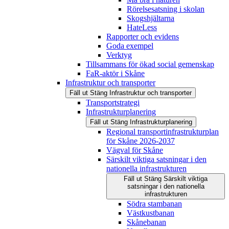
Rörelsesatsning i skolan
Skogshjältarna
HateLess
Rapporter och evidens
Goda exempel
Verktyg
Tillsammans för ökad social gemenskap
FaR-aktör i Skåne
Infrastruktur och transporter
Fäll ut
Stäng
Infrastruktur och transporter
Transportstrategi
Infrastrukturplanering
Fäll ut
Stäng
Infrastrukturplanering
Regional transportinfrastrukturplan
för Skåne 2026-2037
Vägval för Skåne
Särskilt viktiga satsningar i den
nationella infrastrukturen
Fäll ut
Stäng
Särskilt viktiga
satsningar i den nationella
infrastrukturen
Södra stambanan
Västkustbanan
Skånebanan