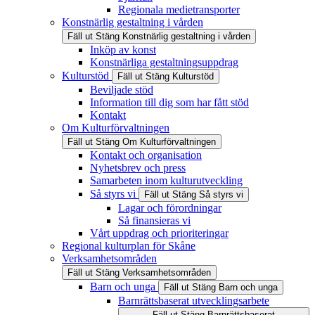
Regionala medietransporter
Konstnärlig gestaltning i vården
Fäll ut
Stäng
Konstnärlig gestaltning i vården
Inköp av konst
Konstnärliga gestaltningsuppdrag
Kulturstöd
Fäll ut
Stäng
Kulturstöd
Beviljade stöd
Information till dig som har fått stöd
Kontakt
Om Kulturförvaltningen
Fäll ut
Stäng
Om Kulturförvaltningen
Kontakt och organisation
Nyhetsbrev och press
Samarbeten inom kulturutveckling
Så styrs vi
Fäll ut
Stäng
Så styrs vi
Lagar och förordningar
Så finansieras vi
Vårt uppdrag och prioriteringar
Regional kulturplan för Skåne
Verksamhetsområden
Fäll ut
Stäng
Verksamhetsområden
Barn och unga
Fäll ut
Stäng
Barn och unga
Barnrättsbaserat utvecklingsarbete
Fäll ut
Stäng
Barnrättsbaserat