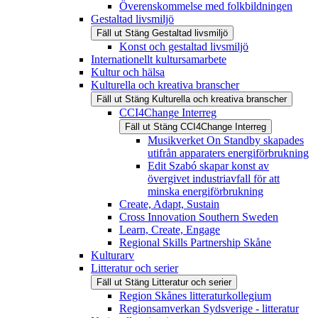
Överenskommelse med folkbildningen
Gestaltad livsmiljö
Fäll ut
Stäng
Gestaltad livsmiljö
Konst och gestaltad livsmiljö
Internationellt kultursamarbete
Kultur och hälsa
Kulturella och kreativa branscher
Fäll ut
Stäng
Kulturella och kreativa branscher
CCI4Change Interreg
Fäll ut
Stäng
CCI4Change Interreg
Musikverket On Standby skapades
utifrån apparaters energiförbrukning
Edit Szabó skapar konst av
övergivet industriavfall för att
minska energiförbrukning
Create, Adapt, Sustain
Cross Innovation Southern Sweden
Learn, Create, Engage
Regional Skills Partnership Skåne
Kulturarv
Litteratur och serier
Fäll ut
Stäng
Litteratur och serier
Region Skånes litteraturkollegium
Regionsamverkan Sydsverige - litteratur