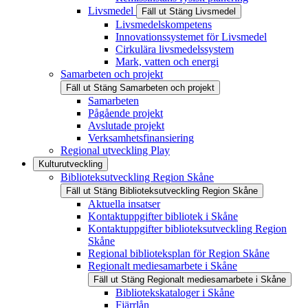
Livsmedel
Fäll ut
Stäng
Livsmedel
Livsmedelskompetens
Innovationssystemet för Livsmedel
Cirkulära livsmedelssystem
Mark, vatten och energi
Samarbeten och projekt
Fäll ut
Stäng
Samarbeten och projekt
Samarbeten
Pågående projekt
Avslutade projekt
Verksamhetsfinansiering
Regional utveckling Play
Kulturutveckling
Biblioteksutveckling Region Skåne
Fäll ut
Stäng
Biblioteksutveckling Region Skåne
Aktuella insatser
Kontaktuppgifter bibliotek i Skåne
Kontaktuppgifter biblioteksutveckling Region
Skåne
Regional biblioteksplan för Region Skåne
Regionalt mediesamarbete i Skåne
Fäll ut
Stäng
Regionalt mediesamarbete i Skåne
Bibliotekskataloger i Skåne
Fjärrlån