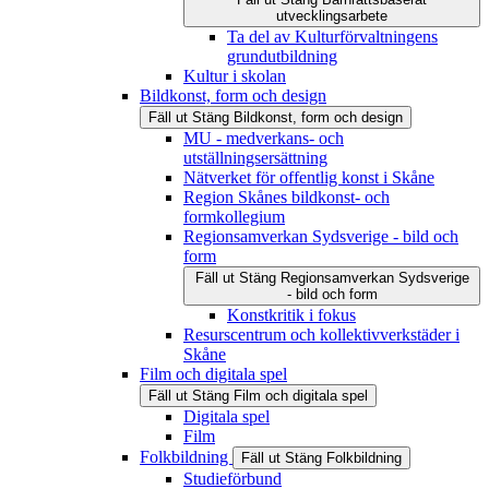
utvecklingsarbete
Ta del av Kulturförvaltningens
grundutbildning
Kultur i skolan
Bildkonst, form och design
Fäll ut
Stäng
Bildkonst, form och design
MU - medverkans- och
utställningsersättning
Nätverket för offentlig konst i Skåne
Region Skånes bildkonst- och
formkollegium
Regionsamverkan Sydsverige - bild och
form
Fäll ut
Stäng
Regionsamverkan Sydsverige
- bild och form
Konstkritik i fokus
Resurscentrum och kollektivverkstäder i
Skåne
Film och digitala spel
Fäll ut
Stäng
Film och digitala spel
Digitala spel
Film
Folkbildning
Fäll ut
Stäng
Folkbildning
Studieförbund