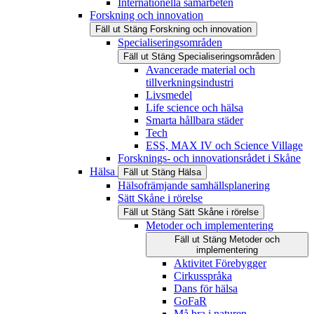
Internationella samarbeten
Forskning och innovation
Fäll ut
Stäng
Forskning och innovation
Specialiseringsområden
Fäll ut
Stäng
Specialiseringsområden
Avancerade material och
tillverkningsindustri
Livsmedel
Life science och hälsa
Smarta hållbara städer
Tech
ESS, MAX IV och Science Village
Forsknings- och innovationsrådet i Skåne
Hälsa
Fäll ut
Stäng
Hälsa
Hälsofrämjande samhällsplanering
Sätt Skåne i rörelse
Fäll ut
Stäng
Sätt Skåne i rörelse
Metoder och implementering
Fäll ut
Stäng
Metoder och
implementering
Aktivitet Förebygger
Cirkusspråka
Dans för hälsa
GoFaR
Må bra i naturen