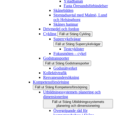
Ystadbanan
Fasta Öresundsförbindelser
Skånebilden
Storstadsavtal med Malmö, Lund
och Helsingborg
Skånes hamnar
Drivmedel och fordon
Cykling
Fäll ut
Stäng
Cykling
Supercykelvägar
Fäll ut
Stäng
Supercykelvägar
Testcyklister
Fokusmöten – cykel
Godstransporter
Fäll ut
Stäng
Godstransporter
Godsnätverket
Kollektivtrafik
Resvaneundersökning
Kompetensförsörjning
Fäll ut
Stäng
Kompetensförsörjning
Utbildningssystemets planering och
dimensionering
Fäll ut
Stäng
Utbildningssystemets
planering och dimensionering
Övergripande råd för