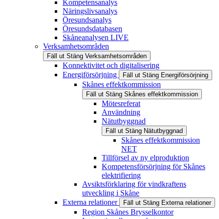
Kompetensanalys
Näringslivsanalys
Öresundsanalys
Öresundsdatabasen
Skåneanalysen LIVE
Verksamhetsområden
Fäll ut
Stäng
Verksamhetsområden
Konnektivitet och digitalisering
Energiförsörjning
Fäll ut
Stäng
Energiförsörjning
Skånes effektkommission
Fäll ut
Stäng
Skånes effektkommission
Mötesreferat
Användning
Nätutbyggnad
Fäll ut
Stäng
Nätutbyggnad
Skånes effektkommission
NET
Tillförsel av ny elproduktion
Kompetensförsörjning för Skånes
elektrifiering
Avsiktsförklaring för vindkraftens
utveckling i Skåne
Externa relationer
Fäll ut
Stäng
Externa relationer
Region Skånes Brysselkontor