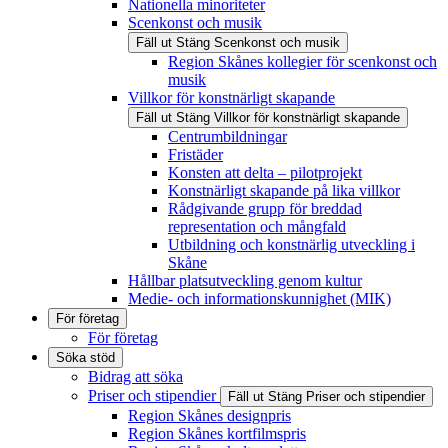
Nationella minoriteter
Scenkonst och musik
Fäll ut
Stäng
Scenkonst och musik
Region Skånes kollegier för scenkonst och
musik
Villkor för konstnärligt skapande
Fäll ut
Stäng
Villkor för konstnärligt skapande
Centrumbildningar
Fristäder
Konsten att delta – pilotprojekt
Konstnärligt skapande på lika villkor
Rådgivande grupp för breddad
representation och mångfald
Utbildning och konstnärlig utveckling i
Skåne
Hållbar platsutveckling genom kultur
Medie- och informationskunnighet (MIK)
För företag
För företag
Söka stöd
Bidrag att söka
Priser och stipendier
Fäll ut
Stäng
Priser och stipendier
Region Skånes designpris
Region Skånes kortfilmspris