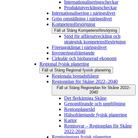
Internationaliseringscheckar
Produktutvecklingscheckar
Internationalisering i näringslivet
Grön omställning i näringslivet
Kompetensförsörjning
Fäll ut
Stäng
Kompetensförsörjning
Stöd för affärsutveckling och
strategisk kompetensförsörjning
Företagsklimat i näringslivet
Investeringsfrämjande
Cirkulär och biobaserad ekonomi
Regional fysisk planering
Fäll ut
Stäng
Regional fysisk planering
Regionala bostadsfrågor
Regionplan för Skåne 2022–2040
Fäll ut
Stäng
Regionplan för Skåne 2022–
2040
Det flerkärniga Skåne
Genomförande och uppföljning
Regionplaneråd
Hälsofrämjande fysisk planering
Kartor
Remissvar – Regionplan för Skåne
2022-2040
Remissinstans fysisk planering