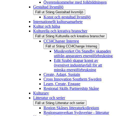
Överenskommelse med folkbildningen
Gestaltad livsmiljö
Fäll ut
Stäng
Gestaltad livsmiljö
Konst och gestaltad livsmiljö
Internationellt kultursamarbete
Kultur och hälsa
Kulturella och kreativa branscher
Fäll ut
Stäng
Kulturella och kreativa branscher
CCI4Change Interreg
Fäll ut
Stäng
CCI4Change Interreg
Musikverket On Standby skapades
utifrån apparaters energiförbrukning
Edit Szabó skapar konst av
övergivet industriavfall för att
minska energiförbrukning
Create, Adapt, Sustain
Cross Innovation Southern Sweden
Learn, Create, Engage
Regional Skills Partnership Skåne
Kulturarv
Litteratur och serier
Fäll ut
Stäng
Litteratur och serier
Region Skånes litteraturkollegium
Regionsamverkan Sydsverige - litteratur