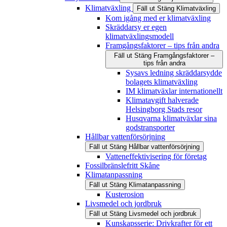
Klimatväxling
Fäll ut
Stäng
Klimatväxling
Kom igång med er klimatväxling
Skräddarsy er egen
klimatväxlingsmodell
Framgångsfaktorer – tips från andra
Fäll ut
Stäng
Framgångsfaktorer –
tips från andra
Sysavs ledning skräddarsydde
bolagets klimatväxling
IM klimatväxlar internationellt
Klimatavgift halverade
Helsingborg Stads resor
Husqvarna klimatväxlar sina
godstransporter
Hållbar vattenförsörjning
Fäll ut
Stäng
Hållbar vattenförsörjning
Vatteneffektivisering för företag
Fossilbränslefritt Skåne
Klimatanpassning
Fäll ut
Stäng
Klimatanpassning
Kusterosion
Livsmedel och jordbruk
Fäll ut
Stäng
Livsmedel och jordbruk
Kunskapsserie: Drivkrafter för ett