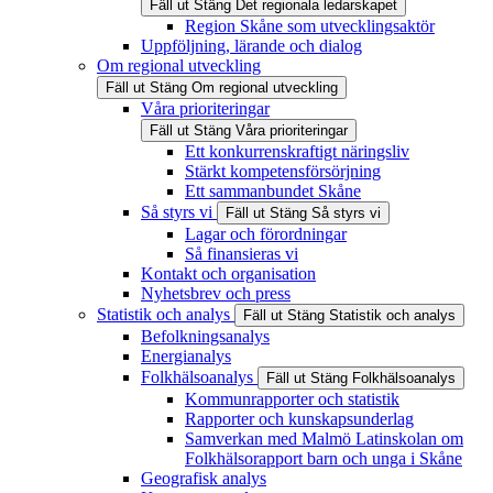
Fäll ut
Stäng
Det regionala ledarskapet
Region Skåne som utvecklingsaktör
Uppföljning, lärande och dialog
Om regional utveckling
Fäll ut
Stäng
Om regional utveckling
Våra prioriteringar
Fäll ut
Stäng
Våra prioriteringar
Ett konkurrenskraftigt näringsliv
Stärkt kompetensförsörjning
Ett sammanbundet Skåne
Så styrs vi
Fäll ut
Stäng
Så styrs vi
Lagar och förordningar
Så finansieras vi
Kontakt och organisation
Nyhetsbrev och press
Statistik och analys
Fäll ut
Stäng
Statistik och analys
Befolkningsanalys
Energianalys
Folkhälsoanalys
Fäll ut
Stäng
Folkhälsoanalys
Kommunrapporter och statistik
Rapporter och kunskapsunderlag
Samverkan med Malmö Latinskolan om
Folkhälsorapport barn och unga i Skåne
Geografisk analys