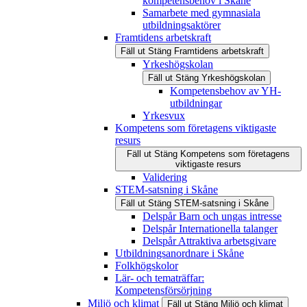
kompetensbehov i Skåne
Samarbete med gymnasiala
utbildningsaktörer
Framtidens arbetskraft
Fäll ut
Stäng
Framtidens arbetskraft
Yrkeshögskolan
Fäll ut
Stäng
Yrkeshögskolan
Kompetensbehov av YH-
utbildningar
Yrkesvux
Kompetens som företagens viktigaste
resurs
Fäll ut
Stäng
Kompetens som företagens
viktigaste resurs
Validering
STEM-satsning i Skåne
Fäll ut
Stäng
STEM-satsning i Skåne
Delspår Barn och ungas intresse
Delspår Internationella talanger
Delspår Attraktiva arbetsgivare
Utbildningsanordnare i Skåne
Folkhögskolor
Lär- och tematräffar:
Kompetensförsörjning
Miljö och klimat
Fäll ut
Stäng
Miljö och klimat