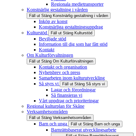
Regionala medietransporter
Konstnärlig gestaltning i vården
Fäll ut
Stäng
Konstnärlig gestaltning i vården
Inköp av konst
Konstnärliga gestaltningsuppdrag
Kulturstöd
Fäll ut
Stäng
Kulturstöd
Beviljade stöd
Information till dig som har fått stöd
Kontakt
Om Kulturförvaltningen
Fäll ut
Stäng
Om Kulturförvaltningen
Kontakt och organisation
Nyhetsbrev och press
Samarbeten inom kulturutveckling
Så styrs vi
Fäll ut
Stäng
Så styrs vi
Lagar och förordningar
Så finansieras vi
Vårt uppdrag och prioriteringar
Regional kulturplan för Skåne
Verksamhetsområden
Fäll ut
Stäng
Verksamhetsområden
Barn och unga
Fäll ut
Stäng
Barn och unga
Barnrättsbaserat utvecklingsarbete
Fäll ut
Stäng
Barnrättsbaserat