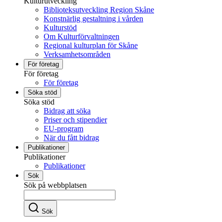
Kulturutveckling
Biblioteksutveckling Region Skåne
Konstnärlig gestaltning i vården
Kulturstöd
Om Kulturförvaltningen
Regional kulturplan för Skåne
Verksamhetsområden
För företag
För företag
För företag
Söka stöd
Söka stöd
Bidrag att söka
Priser och stipendier
EU-program
När du fått bidrag
Publikationer
Publikationer
Publikationer
Sök
Sök på webbplatsen
Sök