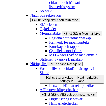
cirkulärt och hållbart
livsmedelssystem
Solbruk
Natur och rekreation
Fäll ut
Stäng
Natur och rekreation
Skåneleden
Cykelleder
Mountainbike
Fäll ut
Stäng
Mountainbike
Regionalt huvudmannaskap
Ramverk för mountainbike
Kunskap och rapporter
Cykellekbanor i tätort
MTB-leder i Skåne med omnejd
Stiftelsen Skånska Landskap
Näringsliv
Fäll ut
Stäng
Näringsliv
Fokus Tillväxt - cirkulärt näringsliv i
Skåne
Fäll ut
Stäng
Fokus Tillväxt - cirkulärt
näringsliv i Skåne
Lärserie: Hållbarhet i praktiken
Affärsutvecklingscheckar
Fäll ut
Stäng
Affärsutvecklingscheckar
Digitaliseringscheckar
Hållbarhetscheckar