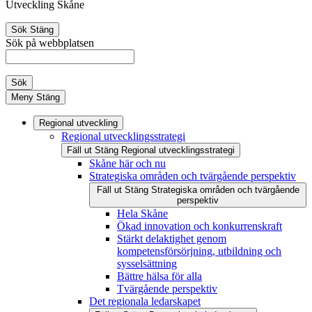
Utveckling Skåne
Sök
Stäng
Sök på webbplatsen
Sök
Meny
Stäng
Regional utveckling
Regional utvecklingsstrategi
Fäll ut
Stäng
Regional utvecklingsstrategi
Skåne här och nu
Strategiska områden och tvärgående perspektiv
Fäll ut
Stäng
Strategiska områden och tvärgående
perspektiv
Hela Skåne
Ökad innovation och konkurrenskraft
Stärkt delaktighet genom
kompetensförsörjning, utbildning och
sysselsättning
Bättre hälsa för alla
Tvärgående perspektiv
Det regionala ledarskapet