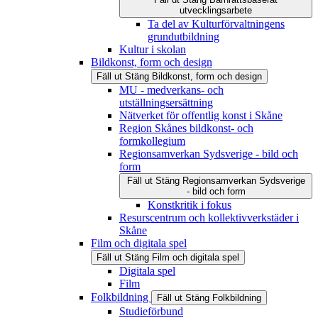
utvecklingsarbete
Ta del av Kulturförvaltningens
grundutbildning
Kultur i skolan
Bildkonst, form och design
Fäll ut
Stäng
Bildkonst, form och design
MU - medverkans- och
utställningsersättning
Nätverket för offentlig konst i Skåne
Region Skånes bildkonst- och
formkollegium
Regionsamverkan Sydsverige - bild och
form
Fäll ut
Stäng
Regionsamverkan Sydsverige
- bild och form
Konstkritik i fokus
Resurscentrum och kollektivverkstäder i
Skåne
Film och digitala spel
Fäll ut
Stäng
Film och digitala spel
Digitala spel
Film
Folkbildning
Fäll ut
Stäng
Folkbildning
Studieförbund