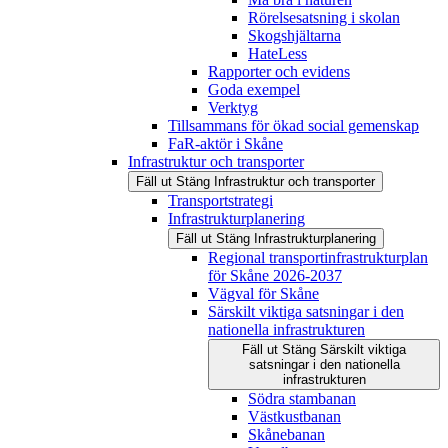
Rörelsesatsning i skolan
Skogshjältarna
HateLess
Rapporter och evidens
Goda exempel
Verktyg
Tillsammans för ökad social gemenskap
FaR-aktör i Skåne
Infrastruktur och transporter
Fäll ut
Stäng
Infrastruktur och transporter
Transportstrategi
Infrastrukturplanering
Fäll ut
Stäng
Infrastrukturplanering
Regional transportinfrastrukturplan
för Skåne 2026-2037
Vägval för Skåne
Särskilt viktiga satsningar i den
nationella infrastrukturen
Fäll ut
Stäng
Särskilt viktiga
satsningar i den nationella
infrastrukturen
Södra stambanan
Västkustbanan
Skånebanan