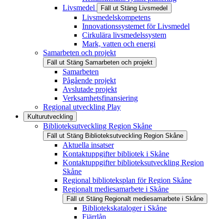
Livsmedel
Fäll ut
Stäng
Livsmedel
Livsmedelskompetens
Innovationssystemet för Livsmedel
Cirkulära livsmedelssystem
Mark, vatten och energi
Samarbeten och projekt
Fäll ut
Stäng
Samarbeten och projekt
Samarbeten
Pågående projekt
Avslutade projekt
Verksamhetsfinansiering
Regional utveckling Play
Kulturutveckling
Biblioteksutveckling Region Skåne
Fäll ut
Stäng
Biblioteksutveckling Region Skåne
Aktuella insatser
Kontaktuppgifter bibliotek i Skåne
Kontaktuppgifter biblioteksutveckling Region
Skåne
Regional biblioteksplan för Region Skåne
Regionalt mediesamarbete i Skåne
Fäll ut
Stäng
Regionalt mediesamarbete i Skåne
Bibliotekskataloger i Skåne
Fjärrlån