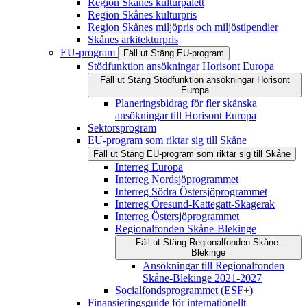
Region Skånes kulturpalett
Region Skånes kulturpris
Region Skånes miljöpris och miljöstipendier
Skånes arkitekturpris
EU-program
Fäll ut
Stäng
EU-program
Stödfunktion ansökningar Horisont Europa
Fäll ut
Stäng
Stödfunktion ansökningar Horisont
Europa
Planeringsbidrag för fler skånska
ansökningar till Horisont Europa
Sektorsprogram
EU-program som riktar sig till Skåne
Fäll ut
Stäng
EU-program som riktar sig till Skåne
Interreg Europa
Interreg Nordsjöprogrammet
Interreg Södra Östersjöprogrammet
Interreg Öresund-Kattegatt-Skagerak
Interreg Östersjöprogrammet
Regionalfonden Skåne-Blekinge
Fäll ut
Stäng
Regionalfonden Skåne-
Blekinge
Ansökningar till Regionalfonden
Skåne-Blekinge 2021-2027
Socialfondsprogrammet (ESF+)
Finansieringsguide för internationellt