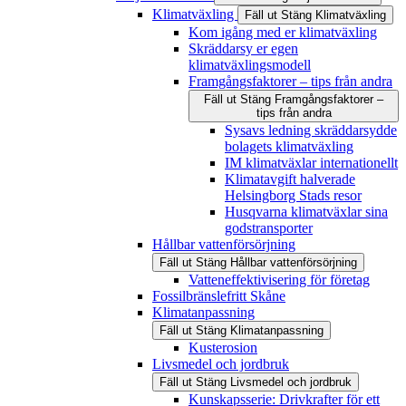
Klimatväxling
Fäll ut
Stäng
Klimatväxling
Kom igång med er klimatväxling
Skräddarsy er egen
klimatväxlingsmodell
Framgångsfaktorer – tips från andra
Fäll ut
Stäng
Framgångsfaktorer –
tips från andra
Sysavs ledning skräddarsydde
bolagets klimatväxling
IM klimatväxlar internationellt
Klimatavgift halverade
Helsingborg Stads resor
Husqvarna klimatväxlar sina
godstransporter
Hållbar vattenförsörjning
Fäll ut
Stäng
Hållbar vattenförsörjning
Vatteneffektivisering för företag
Fossilbränslefritt Skåne
Klimatanpassning
Fäll ut
Stäng
Klimatanpassning
Kusterosion
Livsmedel och jordbruk
Fäll ut
Stäng
Livsmedel och jordbruk
Kunskapsserie: Drivkrafter för ett