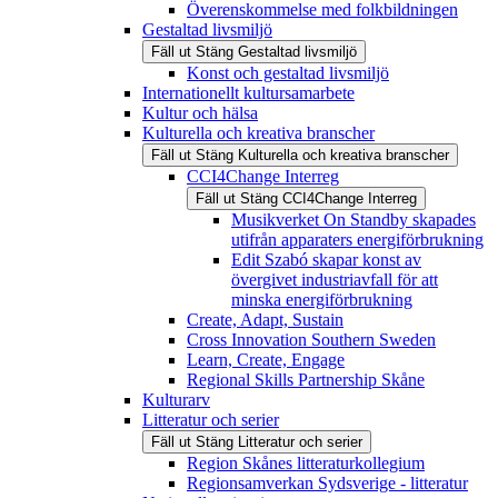
Överenskommelse med folkbildningen
Gestaltad livsmiljö
Fäll ut
Stäng
Gestaltad livsmiljö
Konst och gestaltad livsmiljö
Internationellt kultursamarbete
Kultur och hälsa
Kulturella och kreativa branscher
Fäll ut
Stäng
Kulturella och kreativa branscher
CCI4Change Interreg
Fäll ut
Stäng
CCI4Change Interreg
Musikverket On Standby skapades
utifrån apparaters energiförbrukning
Edit Szabó skapar konst av
övergivet industriavfall för att
minska energiförbrukning
Create, Adapt, Sustain
Cross Innovation Southern Sweden
Learn, Create, Engage
Regional Skills Partnership Skåne
Kulturarv
Litteratur och serier
Fäll ut
Stäng
Litteratur och serier
Region Skånes litteraturkollegium
Regionsamverkan Sydsverige - litteratur