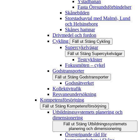
Ystadbanan
Fasta Öresundsförbindelser
Skånebilden
Storstadsavtal med Malmö, Lund
och Helsingborg
Skånes hamnar
Drivmedel och fordon
Cykling
Fäll ut
Stäng
Cykling
Supercykelvägar
Fäll ut
Stäng
Supercykelvägar
Testcyklister
Fokusmöten – cykel
Godstransporter
Fäll ut
Stäng
Godstransporter
Godsnätverket
Kollektivtrafik
Resvaneundersökning
Kompetensförsörjning
Fäll ut
Stäng
Kompetensförsörjning
Utbildningssystemets planering och
dimensionering
Fäll ut
Stäng
Utbildningssystemets
planering och dimensionering
Övergripande råd för