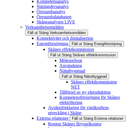
Kompetensanalys
Näringslivsanalys
Öresundsanalys
Öresundsdatabasen
Skåneanalysen LIVE
Verksamhetsområden
Fäll ut
Stäng
Verksamhetsområden
Konnektivitet och digitalisering
Energiförsörjning
Fäll ut
Stäng
Energiförsörjning
Skånes effektkommission
Fäll ut
Stäng
Skånes effektkommission
Mötesreferat
Användning
Nätutbyggnad
Fäll ut
Stäng
Nätutbyggnad
Skånes effektkommission
NET
Tillförsel av ny elproduktion
Kompetensförsörjning för Skånes
elektrifiering
Avsiktsförklaring för vindkraftens
utveckling i Skåne
Externa relationer
Fäll ut
Stäng
Externa relationer
Region Skånes Brysselkontor