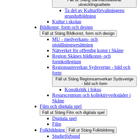
utvecklingsarbete
Ta del av Kulturförvaltningens
grundutbildning
Kultur i skolan
Bildkonst, form och design
Fäll ut
Stäng
Bildkonst, form och design
MU - medverkans- och
utställningsersättning
Nätverket för offentlig konst i Skåne
Region Skånes bildkonst- och
formkollegium
Regionsamverkan Sydsverige - bild och
form
Fäll ut
Stäng
Regionsamverkan Sydsverige
- bild och form
Konstkritik i fokus
Resurscentrum och kollektivverkstäder i
Skåne
Film och digitala spel
Fäll ut
Stäng
Film och digitala spel
Digitala spel
Film
Folkbildning
Fäll ut
Stäng
Folkbildning
Studieförbund