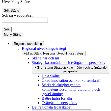
Utveckling Skåne
Sök
Stäng
Sök på webbplatsen
Sök
Meny
Stäng
Regional utveckling
Regional utvecklingsstrategi
Fäll ut
Stäng
Regional utvecklingsstrategi
Skåne här och nu
Strategiska områden och tvärgående perspektiv
Fäll ut
Stäng
Strategiska områden och tvärgående
perspektiv
Hela Skåne
Ökad innovation och konkurrenskraft
Stärkt delaktighet genom
kompetensförsörjning, utbildning och
sysselsättning
Bättre hälsa för alla
Tvärgående perspektiv
Det regionala ledarskapet