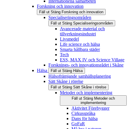
Internationella samarbeten
Forskning och innovation
Fäll ut
Stäng
Forskning och innovation
Specialiseringsområden
Fäll ut
Stäng
Specialiseringsområden
Avancerade material och
tillverkningsindustri
Livsmedel
Life science och hälsa
Smarta hållbara städer
Tech
ESS, MAX IV och Science Village
Forsknings- och innovationsrådet i Skåne
Hälsa
Fäll ut
Stäng
Hälsa
Hälsofrämjande samhällsplanering
Sätt Skåne i rörelse
Fäll ut
Stäng
Sätt Skåne i rörelse
Metoder och implementering
Fäll ut
Stäng
Metoder och
implementering
Aktivitet Förebygger
Cirkusspråka
Dans för hälsa
GoFaR
Må bra i naturen