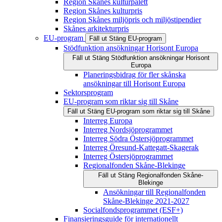
Region Skånes kulturpalett
Region Skånes kulturpris
Region Skånes miljöpris och miljöstipendier
Skånes arkitekturpris
EU-program
Fäll ut
Stäng
EU-program
Stödfunktion ansökningar Horisont Europa
Fäll ut
Stäng
Stödfunktion ansökningar Horisont
Europa
Planeringsbidrag för fler skånska
ansökningar till Horisont Europa
Sektorsprogram
EU-program som riktar sig till Skåne
Fäll ut
Stäng
EU-program som riktar sig till Skåne
Interreg Europa
Interreg Nordsjöprogrammet
Interreg Södra Östersjöprogrammet
Interreg Öresund-Kattegatt-Skagerak
Interreg Östersjöprogrammet
Regionalfonden Skåne-Blekinge
Fäll ut
Stäng
Regionalfonden Skåne-
Blekinge
Ansökningar till Regionalfonden
Skåne-Blekinge 2021-2027
Socialfondsprogrammet (ESF+)
Finansieringsguide för internationellt