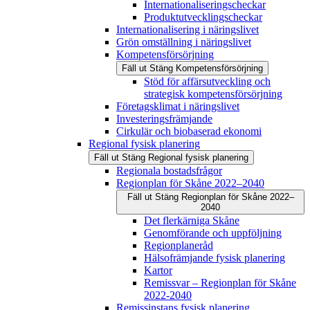
Internationaliseringscheckar
Produktutvecklingscheckar
Internationalisering i näringslivet
Grön omställning i näringslivet
Kompetensförsörjning
Fäll ut
Stäng
Kompetensförsörjning
Stöd för affärsutveckling och
strategisk kompetensförsörjning
Företagsklimat i näringslivet
Investeringsfrämjande
Cirkulär och biobaserad ekonomi
Regional fysisk planering
Fäll ut
Stäng
Regional fysisk planering
Regionala bostadsfrågor
Regionplan för Skåne 2022–2040
Fäll ut
Stäng
Regionplan för Skåne 2022–
2040
Det flerkärniga Skåne
Genomförande och uppföljning
Regionplaneråd
Hälsofrämjande fysisk planering
Kartor
Remissvar – Regionplan för Skåne
2022-2040
Remissinstans fysisk planering