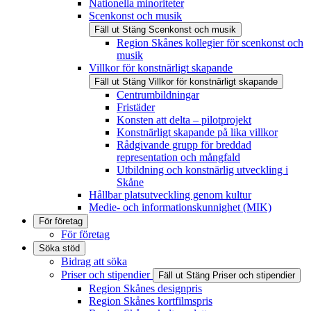
Nationella minoriteter
Scenkonst och musik
Fäll ut
Stäng
Scenkonst och musik
Region Skånes kollegier för scenkonst och
musik
Villkor för konstnärligt skapande
Fäll ut
Stäng
Villkor för konstnärligt skapande
Centrumbildningar
Fristäder
Konsten att delta – pilotprojekt
Konstnärligt skapande på lika villkor
Rådgivande grupp för breddad
representation och mångfald
Utbildning och konstnärlig utveckling i
Skåne
Hållbar platsutveckling genom kultur
Medie- och informationskunnighet (MIK)
För företag
För företag
Söka stöd
Bidrag att söka
Priser och stipendier
Fäll ut
Stäng
Priser och stipendier
Region Skånes designpris
Region Skånes kortfilmspris