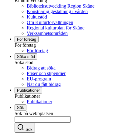
Kulturutveckling
Biblioteksutveckling Region Skåne
Konstnärlig gestaltning i vården
Kulturstöd
Om Kulturförvaltningen
Regional kulturplan för Skåne
Verksamhetsområden
För företag
För företag
För företag
Söka stöd
Söka stöd
Bidrag att söka
Priser och stipendier
EU-program
När du fått bidrag
Publikationer
Publikationer
Publikationer
Sök
Sök på webbplatsen
Sök