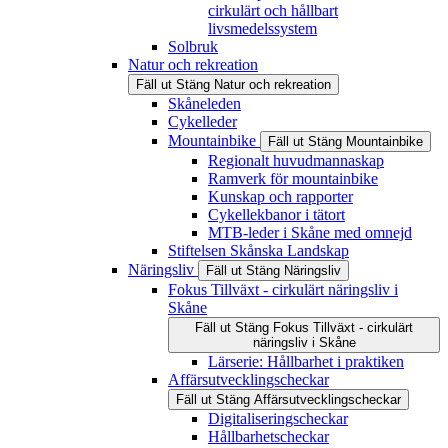
cirkulärt och hållbart
livsmedelssystem
Solbruk
Natur och rekreation
Fäll ut
Stäng
Natur och rekreation
Skåneleden
Cykelleder
Mountainbike
Fäll ut
Stäng
Mountainbike
Regionalt huvudmannaskap
Ramverk för mountainbike
Kunskap och rapporter
Cykellekbanor i tätort
MTB-leder i Skåne med omnejd
Stiftelsen Skånska Landskap
Näringsliv
Fäll ut
Stäng
Näringsliv
Fokus Tillväxt - cirkulärt näringsliv i
Skåne
Fäll ut
Stäng
Fokus Tillväxt - cirkulärt
näringsliv i Skåne
Lärserie: Hållbarhet i praktiken
Affärsutvecklingscheckar
Fäll ut
Stäng
Affärsutvecklingscheckar
Digitaliseringscheckar
Hållbarhetscheckar