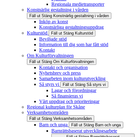
Regionala medietransporter
Konstnärlig gestaltning i vården
Fäll ut
Stäng
Konstnärlig gestaltning i vården
Inköp av konst
Konstnärliga gestaltningsuppdrag
Kulturstöd
Fäll ut
Stäng
Kulturstöd
Beviljade stöd
Information till dig som har fått stöd
Kontakt
Om Kulturförvaltningen
Fäll ut
Stäng
Om Kulturförvaltningen
Kontakt och organisation
Nyhetsbrev och press
Samarbeten inom kulturutveckling
Så styrs vi
Fäll ut
Stäng
Så styrs vi
Lagar och förordningar
Så finansieras vi
Vårt uppdrag och prioriteringar
Regional kulturplan för Skåne
Verksamhetsområden
Fäll ut
Stäng
Verksamhetsområden
Barn och unga
Fäll ut
Stäng
Barn och unga
Barnrättsbaserat utvecklingsarbete
Fäll ut
Stäng
Barnrättsbaserat