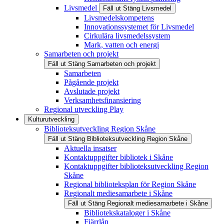
Livsmedel
Fäll ut
Stäng
Livsmedel
Livsmedelskompetens
Innovationssystemet för Livsmedel
Cirkulära livsmedelssystem
Mark, vatten och energi
Samarbeten och projekt
Fäll ut
Stäng
Samarbeten och projekt
Samarbeten
Pågående projekt
Avslutade projekt
Verksamhetsfinansiering
Regional utveckling Play
Kulturutveckling
Biblioteksutveckling Region Skåne
Fäll ut
Stäng
Biblioteksutveckling Region Skåne
Aktuella insatser
Kontaktuppgifter bibliotek i Skåne
Kontaktuppgifter biblioteksutveckling Region
Skåne
Regional biblioteksplan för Region Skåne
Regionalt mediesamarbete i Skåne
Fäll ut
Stäng
Regionalt mediesamarbete i Skåne
Bibliotekskataloger i Skåne
Fjärrlån