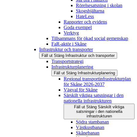
Rörelsesatsning i skolan
Skogshjältarna
HateLess
Rapporter och evidens
Goda exempel
Verktyg
Tillsammans för ökad social gemenskap
FaR-aktör i Skåne
Infrastruktur och transporter
Fäll ut
Stäng
Infrastruktur och transporter
Transportstrategi
Infrastrukturplanering
Fäll ut
Stäng
Infrastrukturplanering
Regional transportinfrastrukturplan
för Skåne 2026-2037
Vägval för Skåne
Särskilt viktiga satsningar i den
nationella infrastrukturen
Fäll ut
Stäng
Särskilt viktiga
satsningar i den nationella
infrastrukturen
Södra stambanan
Västkustbanan
Skånebanan