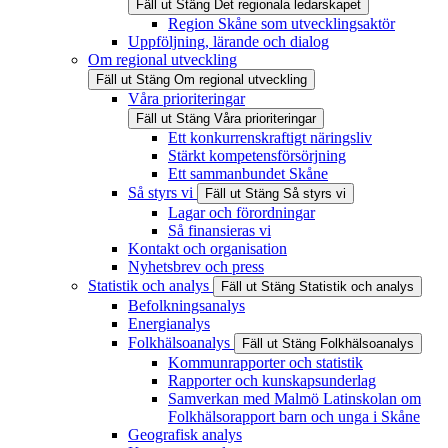
Fäll ut
Stäng
Det regionala ledarskapet
Region Skåne som utvecklingsaktör
Uppföljning, lärande och dialog
Om regional utveckling
Fäll ut
Stäng
Om regional utveckling
Våra prioriteringar
Fäll ut
Stäng
Våra prioriteringar
Ett konkurrenskraftigt näringsliv
Stärkt kompetensförsörjning
Ett sammanbundet Skåne
Så styrs vi
Fäll ut
Stäng
Så styrs vi
Lagar och förordningar
Så finansieras vi
Kontakt och organisation
Nyhetsbrev och press
Statistik och analys
Fäll ut
Stäng
Statistik och analys
Befolkningsanalys
Energianalys
Folkhälsoanalys
Fäll ut
Stäng
Folkhälsoanalys
Kommunrapporter och statistik
Rapporter och kunskapsunderlag
Samverkan med Malmö Latinskolan om
Folkhälsorapport barn och unga i Skåne
Geografisk analys