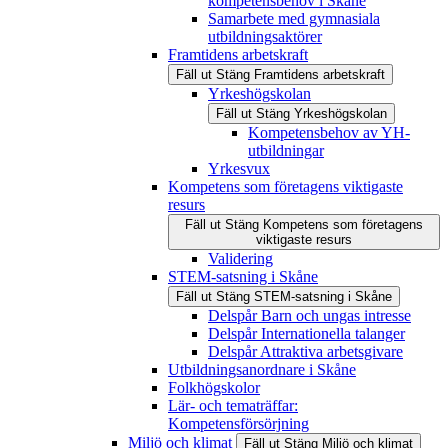
kompetensbehov i Skåne
Samarbete med gymnasiala
utbildningsaktörer
Framtidens arbetskraft
Fäll ut
Stäng
Framtidens arbetskraft
Yrkeshögskolan
Fäll ut
Stäng
Yrkeshögskolan
Kompetensbehov av YH-
utbildningar
Yrkesvux
Kompetens som företagens viktigaste
resurs
Fäll ut
Stäng
Kompetens som företagens
viktigaste resurs
Validering
STEM-satsning i Skåne
Fäll ut
Stäng
STEM-satsning i Skåne
Delspår Barn och ungas intresse
Delspår Internationella talanger
Delspår Attraktiva arbetsgivare
Utbildningsanordnare i Skåne
Folkhögskolor
Lär- och tematräffar:
Kompetensförsörjning
Miljö och klimat
Fäll ut
Stäng
Miljö och klimat